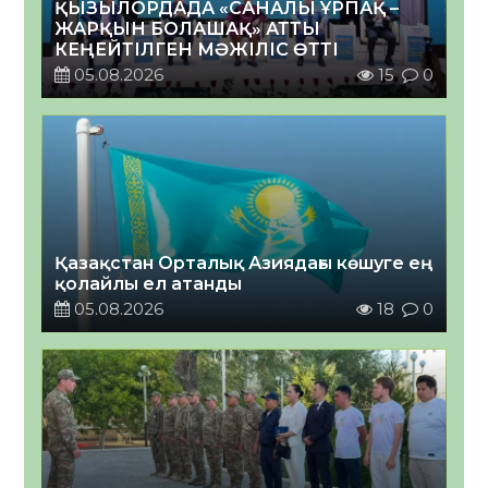
ҚЫЗЫЛОРДАДА «САНАЛЫ ҰРПАҚ –
ЖАРҚЫН БОЛАШАҚ» АТТЫ
КЕҢЕЙТІЛГЕН МӘЖІЛІС ӨТТІ
05.08.2026
15
0
Қазақстан Орталық Азиядағы көшуге ең
қолайлы ел атанды
05.08.2026
18
0