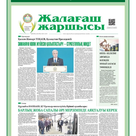
05.08.2026
17
0
Қазақстандықтардың 72,3%-ы жаңа
Құрылтай үшін дауыс беруге дайын
05.08.2026
18
0
ӘРБІР ДАУЫС – ҚОҒАМ ДАМУЫНА
ҚОСЫЛҒАН ҮЛЕС
05.08.2026
25
0
ҚҰРЫЛТАЙ САЙЛАУЫ – БІРЛІК ПЕН
ЖАУАПКЕРШІЛІККЕ БАСТАЙТЫН ҚАДАМ
05.08.2026
24
0
Мектептен – Ұлттық ұлан сапына
04.08.2026
34
0
Үкіметтік емес ұйымдарға арналған
сыйлықақы конкурсына өтінім қабылдау
басталды
04.08.2026
38
0