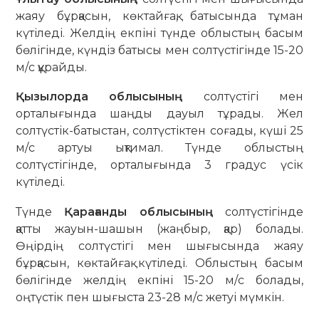
жаяу бұрқасын, көктайғақ, батысында тұман
күтіледі. Желдің екпіні түнде облыстың басым
бөлігінде, күндіз батысы мен солтүстігінде 15-20
м/с құрайды.
Қызылорда облысының
солтүстігі мен
орталығында шаңды дауыл тұрады. Жел
солтүстік-батыстан, солтүстіктен соғады, күші 25
м/с артуы ықтимал. Түнде облыстың
солтүстігінде, орталығында 3 градус үсік
күтіледі.
Түнде
Қарағанды облысының
солтүстігінде
қатты жауын-шашын (жаңбыр, қар) болады.
Өңірдің солтүстігі мен шығысында жаяу
бұрқасын, көктайғақ күтіледі. Облыстың басым
бөлігінде желдің екпіні 15-20 м/с болады,
оңтүстік пен шығыста 23-28 м/с жетуі мүмкін.