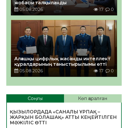
жобасы талқыланды
05.08.2026
17
0
Алғашқы цифрлық жасанды интеллект
құралдарының таныстырылымы өтті
05.08.2026
17
0
Соңғы
Көп қаралған
ҚЫЗЫЛОРДАДА «САНАЛЫ ҰРПАҚ –
ЖАРҚЫН БОЛАШАҚ» АТТЫ КЕҢЕЙТІЛГЕН
МӘЖІЛІС ӨТТІ