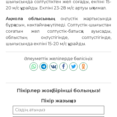
шығысында солтүстіктен жел соғады, екпіні 15-
20 м/с құрайды. Екпіні 23-28 м/с артуы ықтимал.
Ақмола облысының
оңтүстік жартысында
бұрқасын, көктайғақ күтіледі. Солтүстік-шығыстан
соғатын жел солтүстік-батысқа ауысады,
облыстың оңтүстігінде, солтүстігінде,
шығысында екпіні 15-20 м/с құрайды.
Әлеуметтік желілерде бөлісіңіз:
Пікірлер жоқ. Бірінші болыңыз!
Пікір жазыңыз