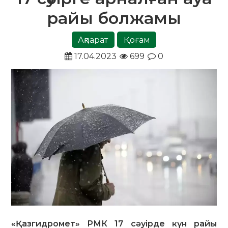
райы болжамы
Ақпарат
Қоғам
17.04.2023
699
0
«Қазгидромет» РМК 17 сәуірде күн райы