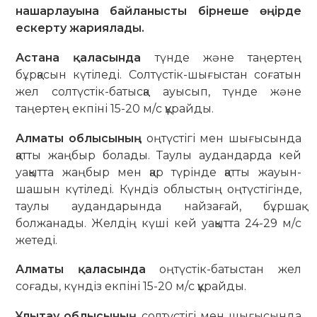
нашарлауына байланысты бірнеше өңірде
ескерту жариялады.
Астана қаласында
түнде және таңертең
бұрқасын күтіледі. Солтүстік-шығыстан соғатын
жел солтүстік-батысқа ауысып, түнде және
таңертең екпіні 15-20 м/с құрайды.
Алматы облысының
оңтүстігі мен шығысында
қатты жаңбыр болады. Таулы аудандарда кей
уақытта жаңбыр мен қар түрінде қатты жауын-
шашын күтіледі. Күндіз облыстың оңтүстігінде,
таулы аудандарында найзағай, бұршақ
болжанады. Желдің күші кей уақытта 24-29 м/с
жетеді.
Алматы қаласында
оңтүстік-батыстан жел
соғады, күндіз екпіні 15-20 м/с құрайды.
Ұлытау облысының
солтүстігі мен шығысында