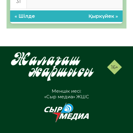
31
« Шілде
Қыркүйек »
16+
Меншік иесі:
«Сыр медиа» ЖШС