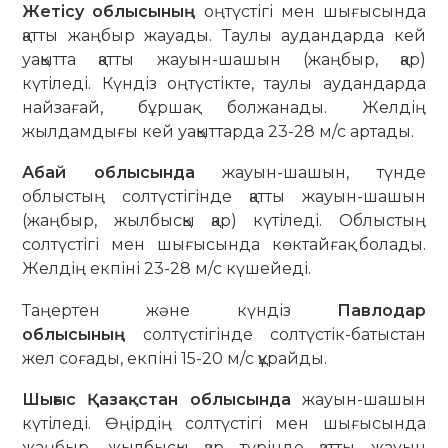
Жетісу облысының
оңтүстігі мен шығысында
қатты жаңбыр жауады. Таулы аудандарда кей
уақытта қатты жауын-шашын (жаңбыр, қар)
күтіледі. Күндіз оңтүстікте, таулы аудандарда
найзағай, бұршақ болжанады. Желдің
жылдамдығы кей уақыттарда 23-28 м/с артады.
Абай облысында
жауын-шашын, түнде
облыстың солтүстігінде қатты жауын-шашын
(жаңбыр, жылбысқы қар) күтіледі. Облыстың
солтүстігі мен шығысында көктайғақ болады.
Желдің екпіні 23-28 м/с күшейеді.
Таңертен және күндіз
Павлодар
облысының
солтүстігінде солтүстік-батыстан
жел соғады, екпіні 15-20 м/с құрайды.
Шығыс Қазақстан облысында
жауын-шашын
күтіледі. Өңірдің солтүстігі мен шығысында
жаңбыр, жылбысқы қар түрінде қатты жауын