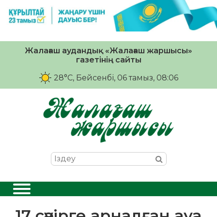
Жалағаш аудандық «Жалағаш жаршысы»
газетінің сайты
28°C
, Бейсенбі, 06 тамыз, 08:06
17 сәуірге арналған ауа