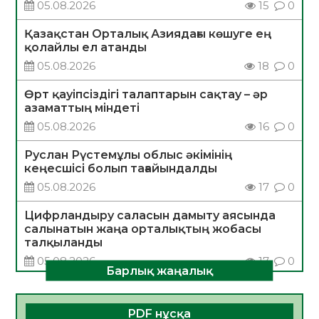
05.08.2026
15
0
Қазақстан Орталық Азиядағы көшуге ең
қолайлы ел атанды
05.08.2026
18
0
Өрт қауіпсіздігі талаптарын сақтау – әр
азаматтың міндеті
05.08.2026
16
0
Руслан Рүстемұлы облыс әкімінің
кеңесшісі болып тағайындалды
05.08.2026
17
0
Цифрландыру саласын дамыту аясында
салынатын жаңа орталықтың жобасы
талқыланды
05.08.2026
17
0
Барлық жаңалық
Алғашқы цифрлық жасанды интеллект
құралдарының таныстырылымы өтті
PDF нұсқа