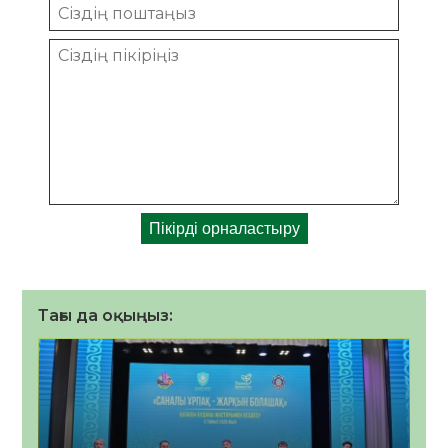
Тағы да оқыңыз: