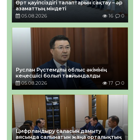
Өрт қауіпсіздігі талаптарын сақтау – әр
азаматтың міндеті
05.08.2026
16
0
Руслан Рүстемұлы облыс әкімінің
кеңесшісі болып тағайындалды
05.08.2026
17
0
Цифрландыру саласын дамыту
аясында салынатын жаңа орталықтың