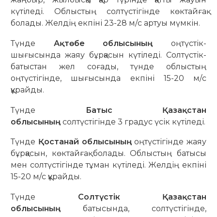
күтіледі. Облыстың солтүстігінде көктайғақ
болады. Желдің екпіні 23-28 м/с артуы мүмкін.
Түнде
Ақтөбе облысының
оңтүстік-
шығысында жаяу бұрқасын күтіледі. Солтүстік-
батыстан жел соғады, түнде облыстың
оңтүстігінде, шығысында екпіні 15-20 м/с
құрайды.
Түнде
Батыс Қазақстан
облысының
солтүстігінде 3 градус үсік күтіледі.
Түнде
Қостанай облысының
оңтүстігінде жаяу
бұрқасын, көктайғақ болады. Облыстың батысы
мен солтүстігінде тұман күтіледі. Желдің екпіні
15-20 м/с құрайды.
Түнде
Солтүстік Қазақстан
облысының
батысында, солтүстігінде,