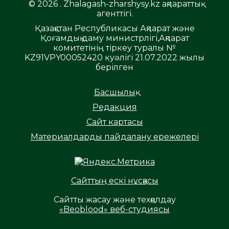
© 2026 . Zhalagash-zharshysy.kz ақпараттық
агенттігі.
Қазақстан Республикасы Ақпарат және
Қоғамдық даму министрлігі,Ақпарат
комитетінің тіркеу туралы №
KZ91VPY00052420 куәлігі 21.07.2022 жылы
берілген
Басшылық
Редакция
Сайт картасы
Материалдарды пайдалану ережелері
Сайттың ескі нұсқасы
Сайтты жасау және техқолдау
«Beoblood» веб-студиясы