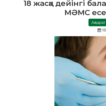
18 жасқа дейінгі ба
МӘМС есеб
Ақпарат
18