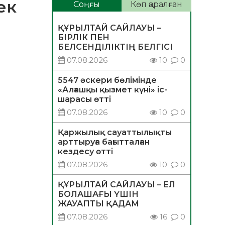
ек
Соңғы
Көп қаралған
ҚҰРЫЛТАЙ САЙЛАУЫ –
БІРЛІК ПЕН
БЕЛСЕНДІЛІКТІҢ БЕЛГІСІ
07.08.2026
10
0
5547 әскери бөлімінде
«Алғашқы қызмет күні» іс-
шарасы өтті
07.08.2026
10
0
Қаржылық сауаттылықты
арттыруға бағытталған
кездесу өтті
07.08.2026
10
0
ҚҰРЫЛТАЙ САЙЛАУЫ – ЕЛ
БОЛАШАҒЫ ҮШІН
ЖАУАПТЫ ҚАДАМ
07.08.2026
16
0