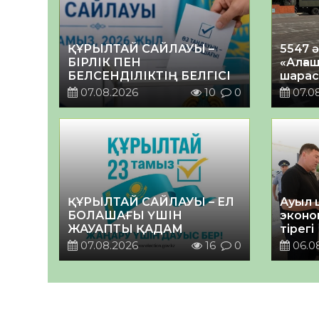
ҚҰРЫЛТАЙ САЙЛАУЫ –
5547 
БІРЛІК ПЕН
«Алғаш
БЕЛСЕНДІЛІКТІҢ БЕЛГІСІ
шарас
07.08.2026
10
0
07.0
ҚҰРЫЛТАЙ САЙЛАУЫ – ЕЛ
Ауыл 
БОЛАШАҒЫ ҮШІН
эконо
ЖАУАПТЫ ҚАДАМ
тірегі
07.08.2026
16
0
06.0