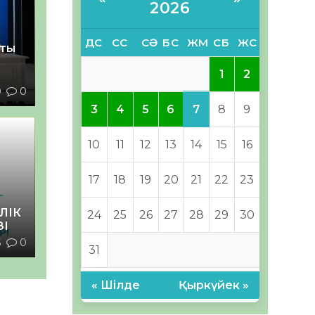
2026
ДС
СС
СӘ
БС
ЖМ
СБ
ЖС
қты
1
2
0
0
7
3
4
5
6
8
9
10
11
12
13
14
15
16
17
18
19
20
21
22
23
ЛІК
24
25
26
27
28
29
30
ЗІ
5
0
31
« Шілде
Қыркүйек »