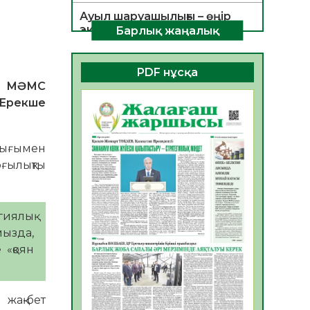
Ауыл шаруашылығы – өңір
экономикасының негізгі
Барлық жаңалық
тірегі
06.08.2026
27
0
PDF нұсқа
а МӘМС
ҚОҒАМДЫҚ БЕЛСЕНДІЛІК –
ЕЛ ДАМУЫНЫҢ НЕГІЗІ
 Ерекше
06.08.2026
25
0
ҚҰРЫЛТАЙ САЙЛАУЫ –
рығымен
БОЛАШАҚҚА БАСТАР
рғылықты
ЖАУАПТЫ ТАҢДАУ
06.08.2026
28
0
иялық
Инфекциялық ауруларға
қарсы иммундау
мызда,
жұмыстарының тиімділігі
 «қоян
06.08.2026
29
0
Көкжөтел ауруы туралы
жақ-бет
06.08.2026
26
0