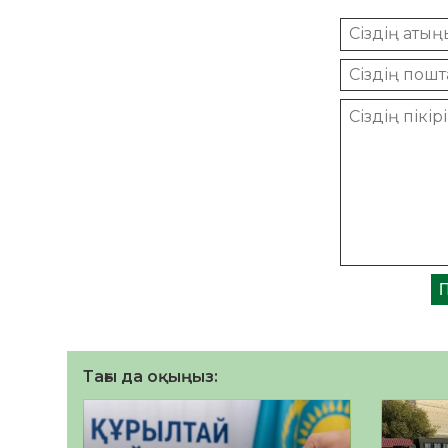
Тағы да оқыңыз: