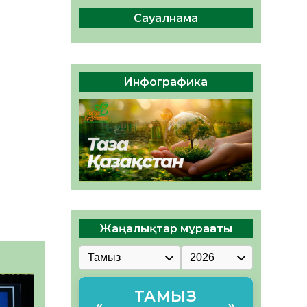
сақтау – әр азаматтың
міндеті
Сауалнама
05.08.2026
40
0
Руслан Рүстемұлы облыс
әкімінің кеңесшісі болып
Инфографика
тағайындалды
05.08.2026
38
0
Жаңалықтар мұрағаты
ТАМЫЗ
«
»