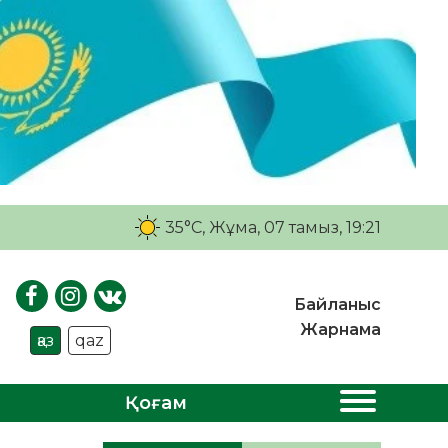
35°C
, Жұма, 07 тамыз, 19:21
Байланыс
Жарнама
қаз
qaz
Қоғам