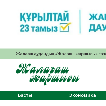
Жалағаш аудандық «Жалағаш жаршысы» газе
Басты
Экономика