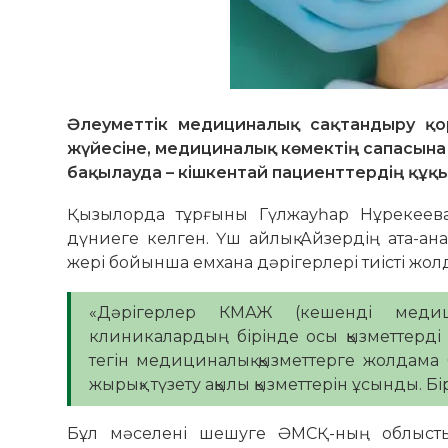
Әлеуметтік медициналық сақтандыру 
жүйесіне, медициналық көмектің сапасына
бақылауда – кішкентай пациенттердің құқы
Қызылорда тұрғыны Гүлжауһар Нұрекеев
дүниеге келген. Үш айлық Айзердің ата-анас
жері бойынша емхана дәрігерлері тиісті жо
«Дәрігерлер КМАЖ (кешенді медици
клиникалардың бірінде осы қызметтерді 
тегін медициналық қызметтерге жолдама б
жырық» түзету ақылы қызметтерін ұсынды. Бір
Бұл мәселені шешуге ӘМСҚ-ның облыстық