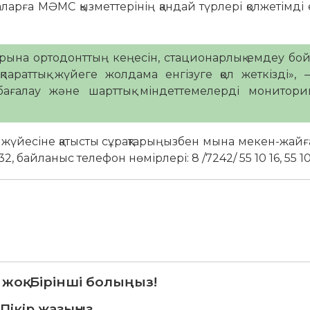
арға МӘМС қызметтерінің қандай түрлері қолжетімді 
рына ортодонттың кеңесін, стационарлық емдеу б
раттық жүйеге жолдама енгізуге қол жеткізді», 
ағалау және шарттық міндеттемелерді мониторин
 жүйесіне қатысты сұрақтарыңызбен мына мекен-жайғ
, байланыс телефон нөмірлері: 8 /7242/ 55 10 16, 55 10 
 жоқ. Бірінші болыңыз!
Пікір жазыңыз