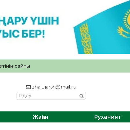
тінің сайты
zhal_jarsh@mail.ru
Жаһан
Руханият