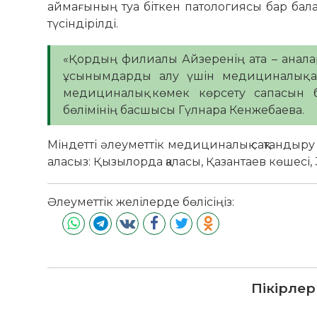
аймағының туа біткен патологиясы бар балал
түсіндірілді.
«Қордың филиалы Айзеренің ата – анала
ұсынымдарды алу үшін медициналық ақпа
медициналық көмек көрсету сапасын б
бөлімінің басшысы Гүлнара Кенжебаева.
Міндетті әлеуметтік медициналық сақтандыру
аласыз: Қызылорда қаласы, Қазантаев көшесі, 32
Әлеуметтік желілерде бөлісіңіз:
Пікірлер