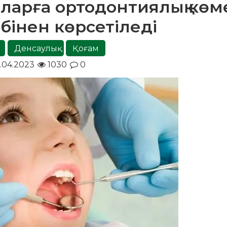
лаларға ортодонтиялық көм
інен көрсетіледі
Денсаулық
Қоғам
.04.2023
1030
0