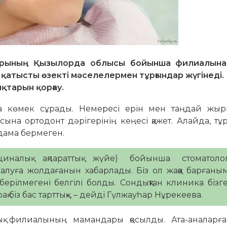
қорының Қызылорда облысы бойынша филиалын
 қатысты өзекті мәселелермен тұрғындар жүгінеді.
қтарын қорғау.
а көмек сұрады. Немересі ерін мен таңдай жы
ына ортодонт дәрігерінің кеңесі қажет. Алайда, тұ
лдама бермеген.
налық ақпараттық жүйе) бойынша стоматолог
алуға жолдағанын хабарлады. Біз ол жаққа барғаны
ерілмегені белгілі болды. Сондықтан клиника бізге
ақ біз бас тарттық», – дейді Гүлжауһар Нұрекеева.
 филиалының мамандары қосылды. Ата-аналарға 