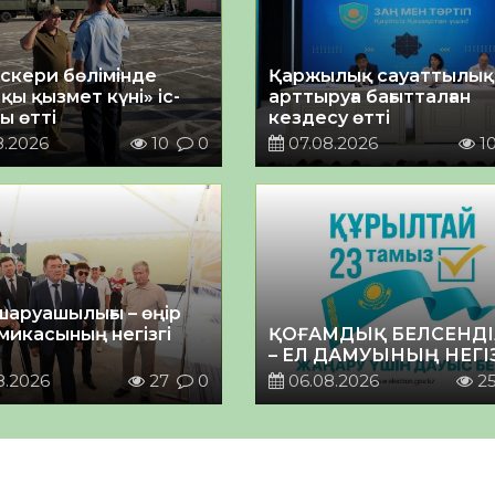
әскери бөлімінде
Қаржылық сауаттылы
қы қызмет күні» іс-
арттыруға бағытталған
ы өтті
кездесу өтті
8.2026
10
0
07.08.2026
1
шаруашылығы – өңір
микасының негізгі
ҚОҒАМДЫҚ БЕЛСЕНДІ
– ЕЛ ДАМУЫНЫҢ НЕГІ
8.2026
27
0
06.08.2026
2