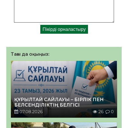
Тағы да оқыңыз:
ҚҰРЫЛТАЙ САЙЛАУЫ – БІРЛІК ПЕН
БЕЛСЕНДІЛІКТІҢ БЕЛГІСІ
07.08.2026
26
0