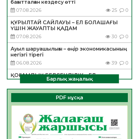
бағытталған кездесу өтті
07.08.2026
25
0
ҚҰРЫЛТАЙ САЙЛАУЫ – ЕЛ БОЛАШАҒЫ
ҮШІН ЖАУАПТЫ ҚАДАМ
07.08.2026
30
0
Ауыл шаруашылығы – өңір экономикасының
негізгі тірегі
06.08.2026
39
0
ҚОҒАМДЫҚ БЕЛСЕНДІЛІК – ЕЛ
Барлық жаңалық
ДАМУЫНЫҢ НЕГІЗІ
06.08.2026
36
0
PDF нұсқа
ҚҰРЫЛТАЙ САЙЛАУЫ – БОЛАШАҚҚА
БАСТАР ЖАУАПТЫ ТАҢДАУ
06.08.2026
38
0
Инфекциялық ауруларға қарсы иммундау
жұмыстарының тиімділігі