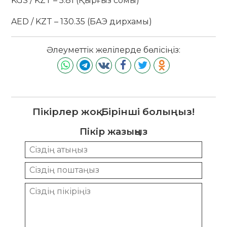
KGS / KZT – 5.81 (Қырғыз сомы)
AED / KZT – 130.35 (БАЭ дирхамы)
Әлеуметтік желілерде бөлісіңіз:
Пікірлер жоқ. Бірінші болыңыз!
Пікір жазыңыз