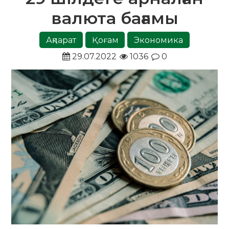
валюта бағамы
Ақпарат
Қоғам
Экономика
29.07.2022
1036
0