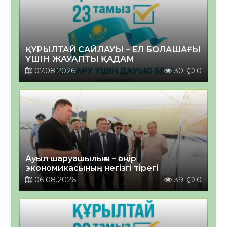
ҚҰРЫЛТАЙ САЙЛАУЫ – ЕЛ БОЛАШАҒЫ
ҮШІН ЖАУАПТЫ ҚАДАМ
07.08.2026
30
0
Ауыл шаруашылығы – өңір
экономикасының негізгі тірегі
06.08.2026
39
0