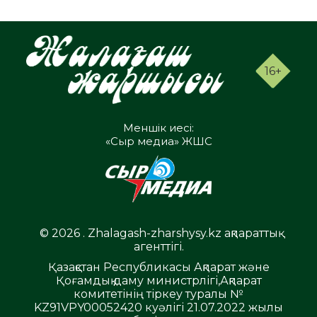
16+
Меншік иесі:
«Сыр медиа» ЖШС
© 2026 . Zhalagash-zharshysy.kz ақпараттық
агенттігі.
Қазақстан Республикасы Ақпарат және
Қоғамдық даму министрлігі,Ақпарат
комитетінің тіркеу туралы №
KZ91VPY00052420 куәлігі 21.07.2022 жылы