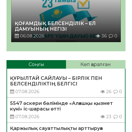
ҚОҒАМДЫҚ БЕЛСЕНДІЛІК – ЕЛ
ДАМУЫНЫҢ НЕГІЗІ
06.08.2026
36
0
Соңғы
Көп қаралған
ҚҰРЫЛТАЙ САЙЛАУЫ – БІРЛІК ПЕН
БЕЛСЕНДІЛІКТІҢ БЕЛГІСІ
07.08.2026
26
0
5547 әскери бөлімінде «Алғашқы қызмет
күні» іс-шарасы өтті
07.08.2026
23
0
Қаржылық сауаттылықты арттыруға