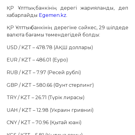
ҚР Ұлттық банкінің дерегі жарияланды, деп
хабарлайды
Egemen.kz
.
ҚР Ұлттық банкінің дерегіне сәйкес, 29 шілдеде
валюта бағамы төмендегідей болды:
USD / KZT – 478.78 (АҚШ доллары)
EUR / KZT – 486.01 (Еуро)
RUB / KZT – 7.97 (Ресей рублі)
GBP / KZT – 580.66 (Фунт стерлинг)
TRY / KZT – 26.71 (Түрік лирасы)
UAH / KZT – 12.98 (Украин гривниі)
CNY / KZT – 70.96 (Қытай юані)