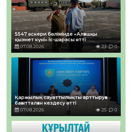
5547 әскери бөлімінде «Алғашқы
қызмет күні» іс-шарасы өтті
07.08.2026
23
0
Қаржылық сауаттылықты арттыруға
бағытталған кездесу өтті
07.08.2026
25
0