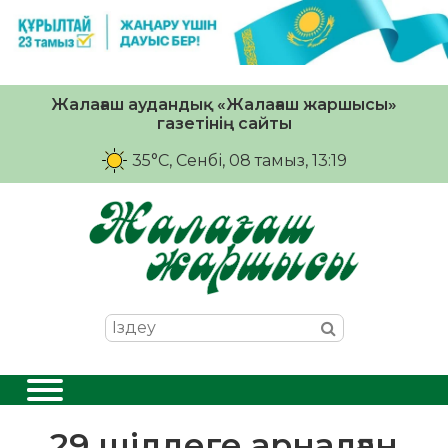
Жалағаш аудандық «Жалағаш жаршысы»
газетінің сайты
35°C
, Сенбі, 08 тамыз, 13:19
29 шілдеге арналған