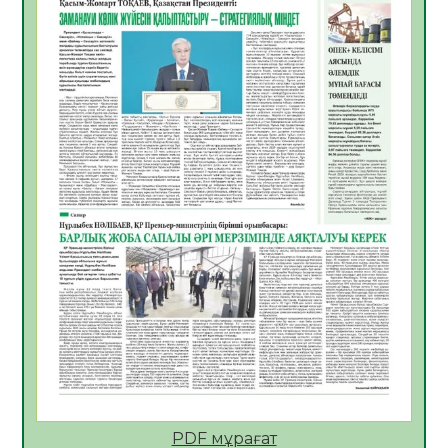
06.08.2026
40
0
Көкжөтел ауруы туралы
06.08.2026
36
0
АПВ вакцинасы туралы мәлімет
06.08.2026
36
0
Open Air: Қызылорда облысы полиция
департаменті 20 мыңнан астам
көрерменнің қауіпсіздігін қамтамасыз етті
06.08.2026
48
0
ҚЫЗЫЛОРДАДА «САНАЛЫ ҰРПАҚ –
ЖАРҚЫН БОЛАШАҚ» АТТЫ КЕҢЕЙТІЛГЕН
МӘЖІЛІС ӨТТІ
05.08.2026
49
0
Қазақстан Орталық Азиядағы көшуге ең
қолайлы ел атанды
05.08.2026
48
0
PDF мұрағат