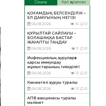
Соңғы
Көп қаралған
ҚОҒАМДЫҚ БЕЛСЕНДІЛІК –
ЕЛ ДАМУЫНЫҢ НЕГІЗІ
06.08.2026
10
0
ҚҰРЫЛТАЙ САЙЛАУЫ –
БОЛАШАҚҚА БАСТАР
ЖАУАПТЫ ТАҢДАУ
06.08.2026
11
0
Инфекциялық ауруларға
қарсы иммундау
жұмыстарының тиімділігі
06.08.2026
13
0
Көкжөтел ауруы туралы
06.08.2026
13
0
АПВ вакцинасы туралы
мәлімет