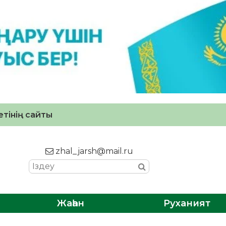
тінің сайты
zhal_jarsh@mail.ru
Жаһан
Руханият