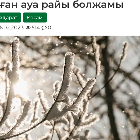
алған ауа райы болжамы
Ақпарат
Қоғам
6.02.2023
514
0