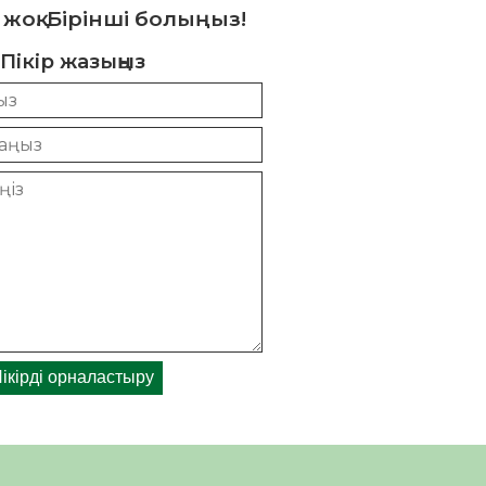
 жоқ. Бірінші болыңыз!
Пікір жазыңыз