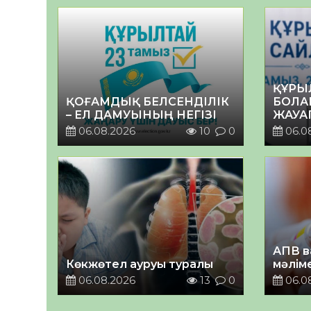
ҚҰРЫ
ҚОҒАМДЫҚ БЕЛСЕНДІЛІК
БОЛА
– ЕЛ ДАМУЫНЫҢ НЕГІЗІ
ЖАУА
06.08.2026
10
0
06.0
АПВ в
Көкжөтел ауруы туралы
мәлім
06.08.2026
13
0
06.0