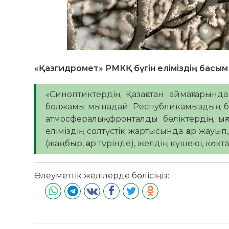
«Қазгидромет» РМКҚ бүгін еліміздің басым
«Синоптиктердің Қазақстан аймақтарында 
болжамы мынадай: Республикамыздың ба
атмосфералық фронталды бөліктердің ықп
еліміздің солтүстік жартысында қар жауып
(жаңбыр, қар түрінде), желдің күшеюі, көкт
Әлеуметтік желілерде бөлісіңіз: