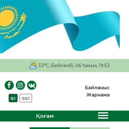
33°C
, Бейсенбі, 06 тамыз, 19:53
Байланыс
Жарнама
қаз
qaz
Қоғам