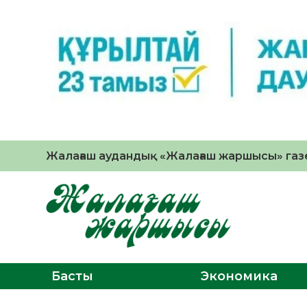
Жалағаш аудандық «Жалағаш жаршысы» газе
Басты
Экономика