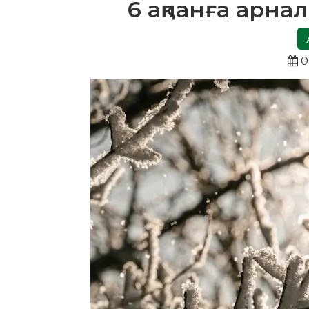
6 ақпанға арн
0