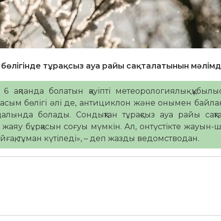
 бөлігінде тұрақсыз ауа райы сақталатынын мәлімд
6 ақпанда болатын қауіпті метеорологиялық құбылы
сым бөлігі әлі де, антициклон және онымен байл
алында болады. Сондықтан тұрақсыз ауа райы сақт
, жаяу бұрқасын соғуы мүмкін. Ал, онтүстікте жауын
айғақ, тұман күтіледі», – деп жазды ведомстводан.