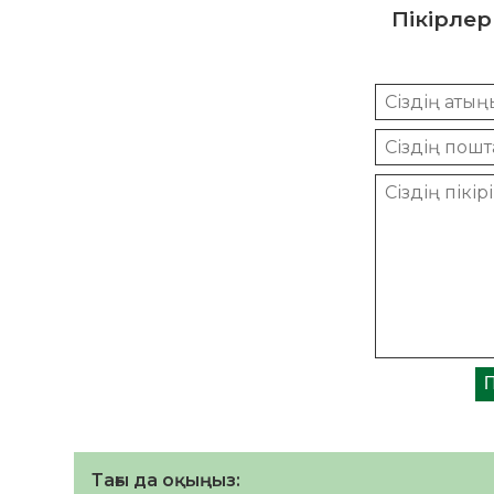
Пікірлер
Тағы да оқыңыз: