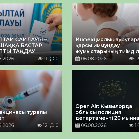
ЛТАЙ САЙЛАУЫ –
Инфекциялық ауруларғ
ШАҚҚА БАСТАР
қарсы иммундау
ПТЫ ТАҢДАУ
жұмыстарының тиімділі
8.2026
11
0
06.08.2026
1
Open Air: Қызылорда
акцинасы туралы
облысы полиция
ет
департаменті 20 мыңн
астам көрерменнің
8.2026
12
0
06.08.2026
1
қауіпсіздігін қамтамасы
етті