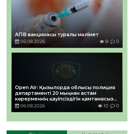
АПВ вакцинасы туралы мәлімет
06.08.2026
8
0
Open Air: Қызылорда облысы полиция
департаменті 20 мыңнан астам
көрерменнің қауіпсіздігін қамтамасыз
етті
06.08.2026
10
0