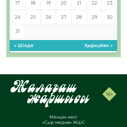
17
18
19
20
21
22
23
24
25
26
27
28
29
30
31
« Шілде
Қыркүйек »
16+
Меншік иесі:
«Сыр медиа» ЖШС