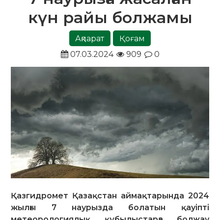
күн райы болжамы
Ақпарат
Қоғам
07.03.2024
909
0
Қазгидромет Қазақстан аймақтарында 2024
жылғы 7 наурызда болатын қауіпті
метеорологиялық құбылыстарға болжау