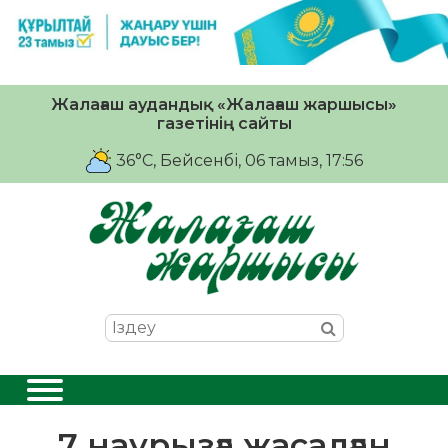
Жалағаш аудандық «Жалағаш жаршысы»
газетінің сайты
36°C
, Бейсенбі, 06 тамыз, 17:56
7 наурызға жасалған