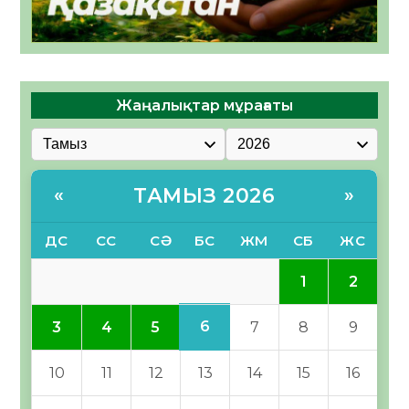
Жаңалықтар мұрағаты
ТАМЫЗ 2026
«
»
ДС
СС
СӘ
БС
ЖМ
СБ
ЖС
1
2
6
3
4
5
7
8
9
10
11
12
13
14
15
16