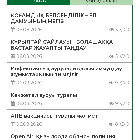
Соңғы
Көп қаралған
ҚОҒАМДЫҚ БЕЛСЕНДІЛІК – ЕЛ
ДАМУЫНЫҢ НЕГІЗІ
06.08.2026
5
0
ҚҰРЫЛТАЙ САЙЛАУЫ – БОЛАШАҚҚА
БАСТАР ЖАУАПТЫ ТАҢДАУ
06.08.2026
5
0
Инфекциялық ауруларға қарсы иммундау
жұмыстарының тиімділігі
06.08.2026
9
0
Көкжөтел ауруы туралы
06.08.2026
9
0
АПВ вакцинасы туралы мәлімет
06.08.2026
8
0
Open Air: Қызылорда облысы полиция