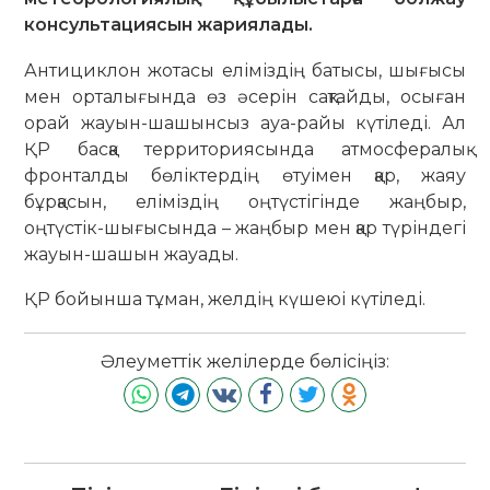
консультациясын жариялады.
Антициклон жотасы еліміздің батысы, шығысы
мен орталығында өз әсерін сақтайды, осыған
орай жауын-шашынсыз ауа-райы күтіледі. Ал
ҚР басқа территориясында атмосфералық
фронталды бөліктердің өтуімен қар, жаяу
бұрқасын, еліміздің оңтүстігінде жаңбыр,
оңтүстік-шығысында – жаңбыр мен қар түріндегі
жауын-шашын жауады.
ҚР бойынша тұман, желдің күшеюі күтіледі.
Әлеуметтік желілерде бөлісіңіз: