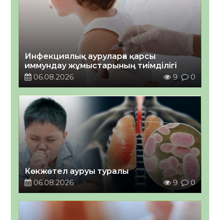
Инфекциялық ауруларға қарсы
иммундау жұмыстарының тиімділігі
06.08.2026
9
0
Көкжөтел ауруы туралы
06.08.2026
9
0