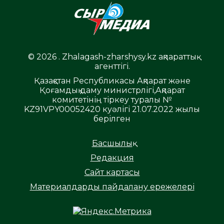
© 2026 . Zhalagash-zharshysy.kz ақпараттық
агенттігі.
Қазақстан Республикасы Ақпарат және
Қоғамдық даму министрлігі,Ақпарат
комитетінің тіркеу туралы №
KZ91VPY00052420 куәлігі 21.07.2022 жылы
берілген
Басшылық
Редакция
Сайт картасы
Материалдарды пайдалану ережелері