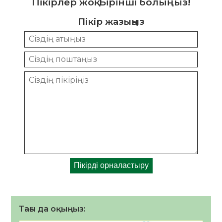
Пікірлер жоқ. Бірінші болыңыз!
Пікір жазыңыз
Тағы да оқыңыз: