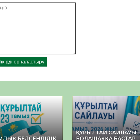
ҚҰРЫЛТАЙ САЙЛАУЫ 
МДЫҚ БЕЛСЕНДІЛІК
БОЛАШАҚҚА БАСТАР