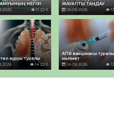
ДАМУЫНЫҢ НЕГІЗІ
ЖАУАПТЫ ТАҢДАУ
8.2026
11
0
06.08.2026
1
АПВ вакцинасы турал
тел ауруы туралы
мәлімет
8.2026
14
0
06.08.2026
1