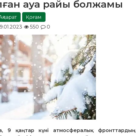
алған ауа райы болжамы
Ақпарат
Қоғам
9.01.2023
550
0
а, 9 қаңтар күні атмосфералық фронттардың