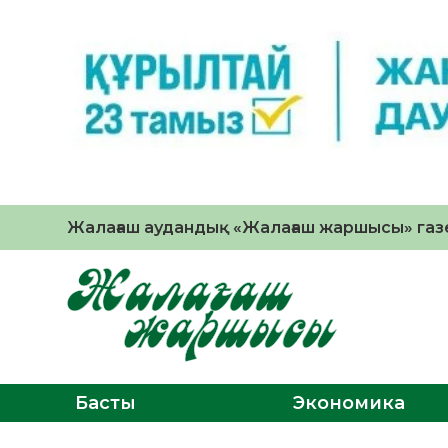
Жалағаш аудандық «Жалағаш жаршысы» газе
Басты
Экономика