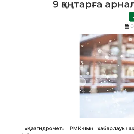
9 қаңтарға арн
0
«Қазгидромет» РМК-ның хабарлауынш