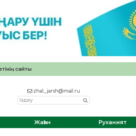
тінің сайты
zhal_jarsh@mail.ru
Жаһан
Руханият