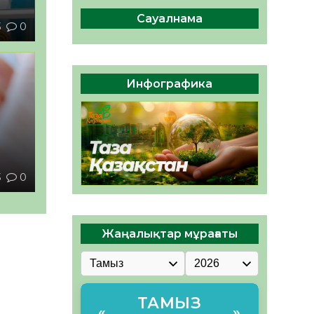
ы жаңа Құрылтай үшін дауыс
беруге дайын
Сауалнама
3
0
05.08.2026
28
0
ӘРБІР ДАУЫС – ҚОҒАМ
ДАМУЫНА ҚОСЫЛҒАН
Инфографика
ҮЛЕС
05.08.2026
34
0
ы
3
0
Жаңалықтар мұрағаты
ТАМЫЗ
«
»