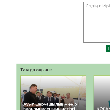
Тағы да оқыңыз:
Ауыл шаруашылығы – өңір
экономикасының негізгі
ҚОҒА