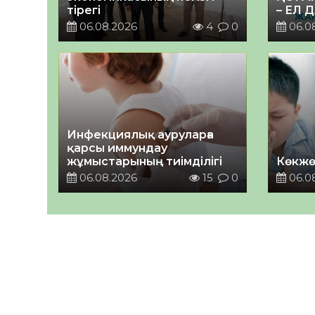
тірегі
– ЕЛ 
06.08.2026
4
0
06.0
Инфекциялық ауруларға
қарсы иммундау
жұмыстарының тиімділігі
Көкжө
06.08.2026
15
0
06.0