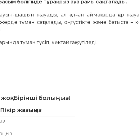
асым бөлігінде тұрақсыз ауа райы сақталады.
ауын-шашын жауады, ал қалған аймақтарда қар жау
жерде тұман сақталады, оңтүстікте және батыста – кө
.
ында тұман түсіп, көктайғақ күтіледі.
 жоқ. Бірінші болыңыз!
Пікір жазыңыз