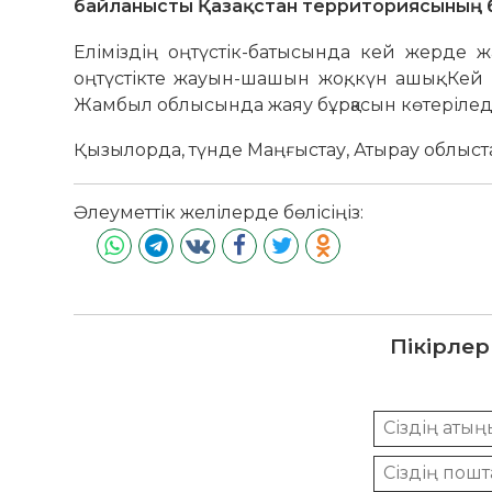
байланысты Қазақстан территориясының б
Еліміздің оңтүстік-батысында кей жерде ж
оңтүстікте жауын-шашын жоқ, күн ашық. Кей 
Жамбыл облысында жаяу бұрқасын көтеріледі
Қызылорда, түнде Маңғыстау, Атырау облыстар
Әлеуметтік желілерде бөлісіңіз:
Пікірлер