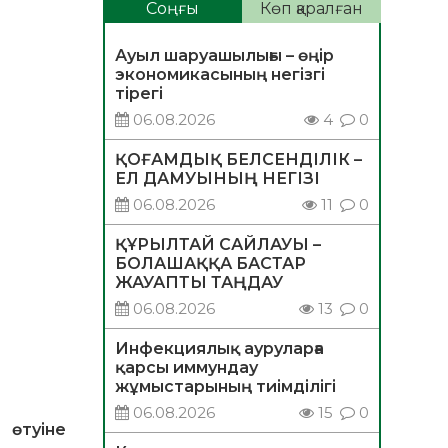
Соңғы
Көп қаралған
Ауыл шаруашылығы – өңір
экономикасының негізгі
тірегі
06.08.2026
4
0
ҚОҒАМДЫҚ БЕЛСЕНДІЛІК –
ЕЛ ДАМУЫНЫҢ НЕГІЗІ
06.08.2026
11
0
ҚҰРЫЛТАЙ САЙЛАУЫ –
БОЛАШАҚҚА БАСТАР
ЖАУАПТЫ ТАҢДАУ
06.08.2026
13
0
Инфекциялық ауруларға
қарсы иммундау
жұмыстарының тиімділігі
06.08.2026
15
0
 өтуіне