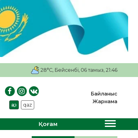
28°C
, Бейсенбі, 06 тамыз, 21:46
Байланыс
Жарнама
қаз
qaz
Қоғам