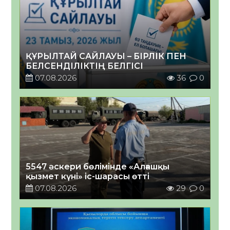
ҚҰРЫЛТАЙ САЙЛАУЫ – БІРЛІК ПЕН
БЕЛСЕНДІЛІКТІҢ БЕЛГІСІ
07.08.2026
36
0
5547 әскери бөлімінде «Алғашқы
қызмет күні» іс-шарасы өтті
07.08.2026
29
0