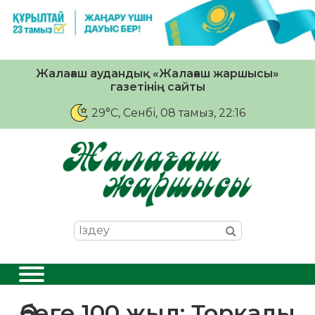
Жалағаш аудандық «Жалағаш жаршысы»
газетінің сайты
29°C
, Сенбі, 08 тамыз, 22:16
Әбеге 100 жыл: Торқалы