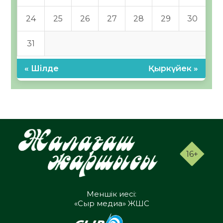
24
25
26
27
28
29
30
31
« Шілде
Қыркүйек »
16+
Меншік иесі:
«Сыр медиа» ЖШС