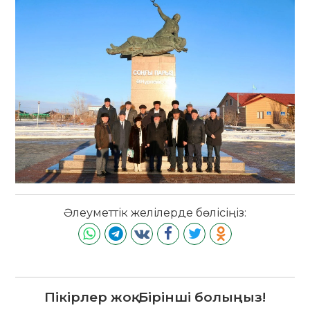
Әлеуметтік желілерде бөлісіңіз:
Пікірлер жоқ. Бірінші болыңыз!