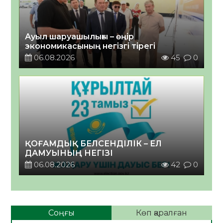
Ауыл шаруашылығы – өңір
экономикасының негізгі тірегі
06.08.2026
45
0
ҚОҒАМДЫҚ БЕЛСЕНДІЛІК – ЕЛ
ДАМУЫНЫҢ НЕГІЗІ
06.08.2026
42
0
Соңғы
Көп қаралған