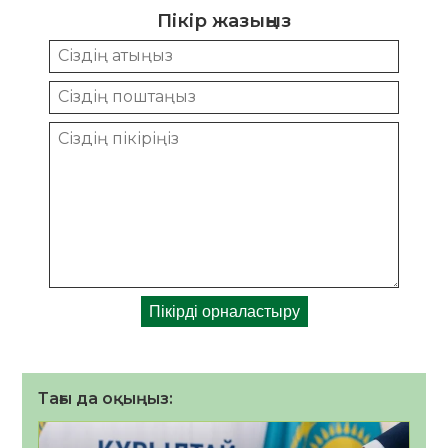
Пікір жазыңыз
Тағы да оқыңыз: