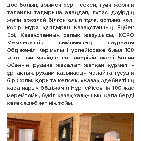
дос болып, арымен серттескен, туған жерінің
талайлы тағдырына алаңдап, тұтас дәуірдің
жүгін арқалай білген алып тұлға, артына көл-
көсір мұра қалдырған Қазақстанның Еңбек
Ері, Қазақстанның халық жазушысы, КСРО
Мемлекеттік сыйлығының лауреаты
Әбдіжәміл Кәрімұлы Нұрпейісовке биыл 100
жыл.Шын мәнінде сөз өнерінің әкесі болған
Әбеңнің рухына жасалып жатқан құрмет –
ұрпақтың рухани қазынасын молайта түсудің
бір жолы. Қорыта келсек, «Қазақ әдебиетінің
қара нары» Әбдіжәміл Нұрпейісовтің 100 жас
мерейтойы, бүкіл қазақ халқының, қала берді
қазақ әдебиетінің тойы.