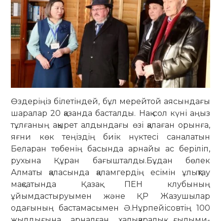
Өздеріңіз білетіндей, бұл мерейтой аясындағы
шаралар 20 қазанда басталды. Нақ сол күні аңыз
тұлғаның ақырет алдындағы өзі қалаған орынға,
яғни көк теңіздің биік нүктесі саналатын
Беларан төбенің басында арнайы ас беріліп,
рухына Құран бағышталды.Бұдан бөлек
Алматы қаласында қаламгердің есімін ұлықтау
мақсатында Қазақ ПЕН клубының
ұйымдастыруымен және ҚР Жазушылар
одағының бастамасымен Ә.Нұрпейісовтің 100
жылдығына арналған халықаралық ғылыми-