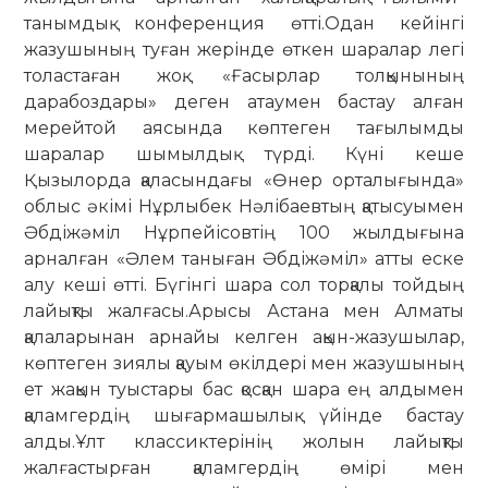
танымдық конференция өтті.Одан кейінгі
жазушының туған жерінде өткен шаралар легі
толастаған жоқ. «Ғасырлар толқынының
дарабоздары» деген атаумен бастау алған
мерейтой аясында көптеген тағылымды
шаралар шымылдық түрді. Күні кеше
Қызылорда қаласындағы «Өнер орталығында»
облыс әкімі Нұрлыбек Нәлібаевтың қатысуымен
Әбдіжәміл Нұрпейісовтің 100 жылдығына
арналған «Әлем таныған Әбдіжәміл» атты еске
алу кеші өтті. Бүгінгі шара сол торқалы тойдың
лайықты жалғасы.Арысы Астана мен Алматы
қалаларынан арнайы келген ақын-жазушылар,
көптеген зиялы қауым өкілдері мен жазушының
ет жақын туыстары бас қосқан шара ең алдымен
қаламгердің шығармашылық үйінде бастау
алды.Ұлт классиктерінің жолын лайықты
жалғастырған қаламгердің өмірі мен