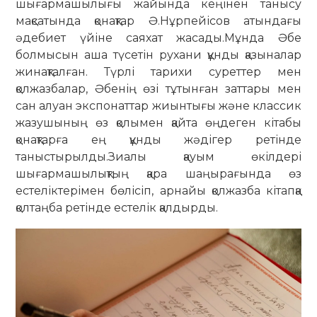
шығармашылығы жайында кеңінен танысу
мақсатында қонақтар Ә.Нұрпейісов атындағы
әдебиет үйіне саяхат жасады.Мұнда Әбе
болмысын аша түсетін рухани құнды қазыналар
жинақталған. Түрлі тарихи суреттер мен
қолжазбалар, Әбенің өзі тұтынған заттары мен
сан алуан экспонаттар жиынтығы және классик
жазушының өз қолымен қайта өңдеген кітабы
қонақтарға ең құнды жәдігер ретінде
таныстырылды.Зиалы қауым өкілдері
шығармашылықтың қара шаңырағында өз
естеліктерімен бөлісіп, арнайы қолжазба кітапқа
қолтаңба ретінде естелік қалдырды.