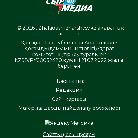
© 2026 . Zhalagash-zharshysy.kz ақпараттық
агенттігі.
Қазақстан Республикасы Ақпарат және
Қоғамдық даму министрлігі,Ақпарат
комитетінің тіркеу туралы №
KZ91VPY00052420 куәлігі 21.07.2022 жылы
берілген
Басшылық
Редакция
Сайт картасы
Материалдарды пайдалану ережелері
Сайттың ескі нұсқасы