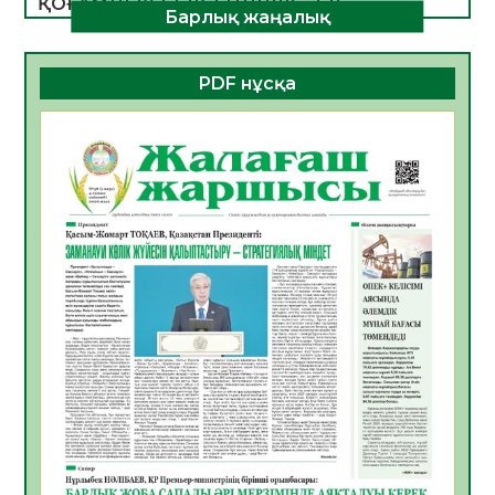
ҚОҒАМДЫҚ БЕЛСЕНДІЛІК – ЕЛ
Барлық жаңалық
ДАМУЫНЫҢ НЕГІЗІ
06.08.2026
42
0
PDF нұсқа
ҚҰРЫЛТАЙ САЙЛАУЫ – БОЛАШАҚҚА
БАСТАР ЖАУАПТЫ ТАҢДАУ
06.08.2026
44
0
Инфекциялық ауруларға қарсы иммундау
жұмыстарының тиімділігі
06.08.2026
47
0
Көкжөтел ауруы туралы
06.08.2026
43
0
АПВ вакцинасы туралы мәлімет
06.08.2026
42
0
Open Air: Қызылорда облысы полиция
департаменті 20 мыңнан астам
көрерменнің қауіпсіздігін қамтамасыз етті