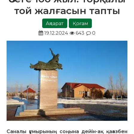
той жалғасын тапты
Ақпарат
Қоғам
19.12.2024
643
0
Саналы ғұмырының соңына дейін-ақ қағазбен