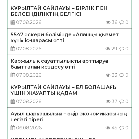
ҚҰРЫЛТАЙ САЙЛАУЫ – БІРЛІК ПЕН
БЕЛСЕНДІЛІКТІҢ БЕЛГІСІ
07.08.2026
36
0
5547 әскери бөлімінде «Алғашқы қызмет
күні» іс-шарасы өтті
07.08.2026
29
0
Қаржылық сауаттылықты арттыруға
бағытталған кездесу өтті
07.08.2026
33
0
ҚҰРЫЛТАЙ САЙЛАУЫ – ЕЛ БОЛАШАҒЫ
ҮШІН ЖАУАПТЫ ҚАДАМ
07.08.2026
37
0
Ауыл шаруашылығы – өңір экономикасының
негізгі тірегі
06.08.2026
45
0