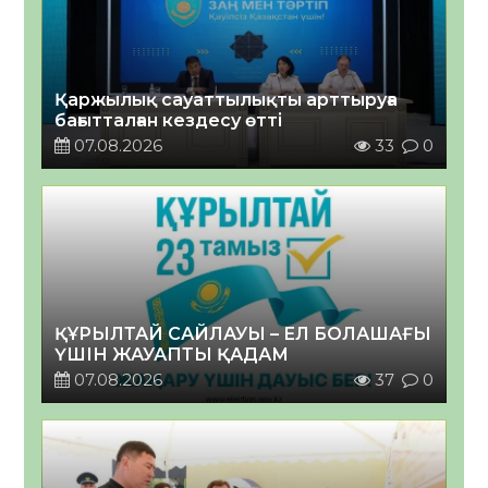
Қаржылық сауаттылықты арттыруға
бағытталған кездесу өтті
07.08.2026
33
0
ҚҰРЫЛТАЙ САЙЛАУЫ – ЕЛ БОЛАШАҒЫ
ҮШІН ЖАУАПТЫ ҚАДАМ
07.08.2026
37
0