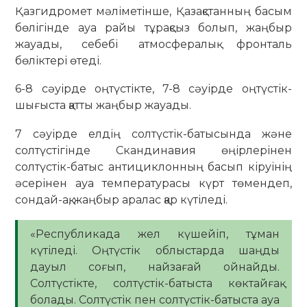
Қазгидромет мәліметінше, Қазақстанның басым
бөлігінде ауа райы тұрақсыз болып, жаңбыр
жауады, себебі атмосфералық фронталь
бөліктері өтеді.
6-8 сәуірде оңтүстікте, 7-8 сәуірде оңтүстік-
шығыста қатты жаңбыр жауады.
7 сәуірде елдің солтүстік-батысында және
солтүстігінде Скандинавия өңірлерінен
солтүстік-батыс антициклонның басып кіруінің
әсерінен ауа температурасы күрт төмендеп,
сондай-ақ, жаңбыр аралас қар күтіледі.
«Республикада жел күшейіп, тұман
күтіледі. Оңтүстік облыстарда шаңды
дауыл соғып, найзағай ойнайды.
Солтүстікте, солтүстік-батыста көктайғақ
болады. Солтүстік пен солтүстік-батыста ауа