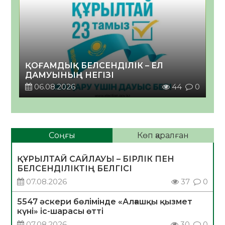
ҚОҒАМДЫҚ БЕЛСЕНДІЛІК – ЕЛ
ДАМУЫНЫҢ НЕГІЗІ
06.08.2026
44
0
Соңғы
Көп қаралған
ҚҰРЫЛТАЙ САЙЛАУЫ – БІРЛІК ПЕН
БЕЛСЕНДІЛІКТІҢ БЕЛГІСІ
07.08.2026
37
0
5547 әскери бөлімінде «Алғашқы қызмет
күні» іс-шарасы өтті
07.08.2026
30
0