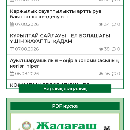
Қаржылық сауаттылықты арттыруға
бағытталған кездесу өтті
07.08.2026
34
0
ҚҰРЫЛТАЙ САЙЛАУЫ – ЕЛ БОЛАШАҒЫ
ҮШІН ЖАУАПТЫ ҚАДАМ
07.08.2026
38
0
Ауыл шаруашылығы – өңір экономикасының
негізгі тірегі
06.08.2026
46
0
ҚОҒАМДЫҚ БЕЛСЕНДІЛІК – ЕЛ
Барлық жаңалық
ДАМУЫНЫҢ НЕГІЗІ
06.08.2026
44
0
PDF нұсқа
ҚҰРЫЛТАЙ САЙЛАУЫ – БОЛАШАҚҚА
БАСТАР ЖАУАПТЫ ТАҢДАУ
06.08.2026
45
0