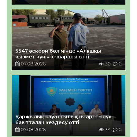
5547 әскери бөлімінде «Алғашқы
қызмет күні» іс-шарасы өтті
07.08.2026
30
0
Қаржылық сауаттылықты арттыруға
бағытталған кездесу өтті
07.08.2026
34
0