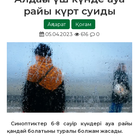
райы күрт суиды
Ақпарат
Қоғам
05.04.2023
616
0
Синоптиктер 6-8 сәуір күндері ауа райы
қандай болатыны туралы болжам жасады.