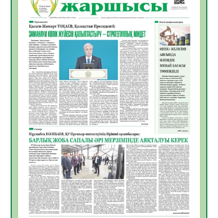
Инфекциялық ауруларға қарсы иммундау
жұмыстарының тиімділігі
06.08.2026
48
0
Көкжөтел ауруы туралы
06.08.2026
44
0
АПВ вакцинасы туралы мәлімет
06.08.2026
43
0
Open Air: Қызылорда облысы полиция
департаменті 20 мыңнан астам
көрерменнің қауіпсіздігін қамтамасыз етті
06.08.2026
57
0
ҚЫЗЫЛОРДАДА «САНАЛЫ ҰРПАҚ –
ЖАРҚЫН БОЛАШАҚ» АТТЫ КЕҢЕЙТІЛГЕН
МӘЖІЛІС ӨТТІ
05.08.2026
57
0
Қазақстан Орталық Азиядағы көшуге ең