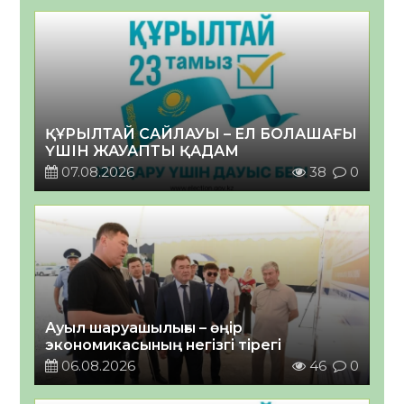
ҚҰРЫЛТАЙ САЙЛАУЫ – ЕЛ БОЛАШАҒЫ
ҮШІН ЖАУАПТЫ ҚАДАМ
07.08.2026
38
0
Ауыл шаруашылығы – өңір
экономикасының негізгі тірегі
06.08.2026
46
0