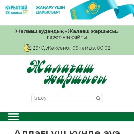
Жалағаш аудандық «Жалағаш жаршысы»
газетінің сайты
29°C
, Жексенбі, 09 тамыз, 00:02
Алдағы үш күнде ауа