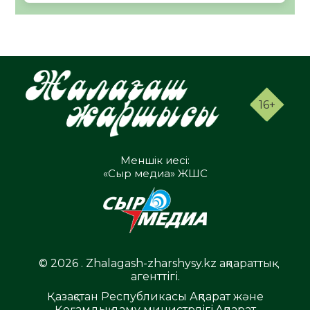
16+
Меншік иесі:
«Сыр медиа» ЖШС
© 2026 . Zhalagash-zharshysy.kz ақпараттық
агенттігі.
Қазақстан Республикасы Ақпарат және
Қоғамдық даму министрлігі,Ақпарат