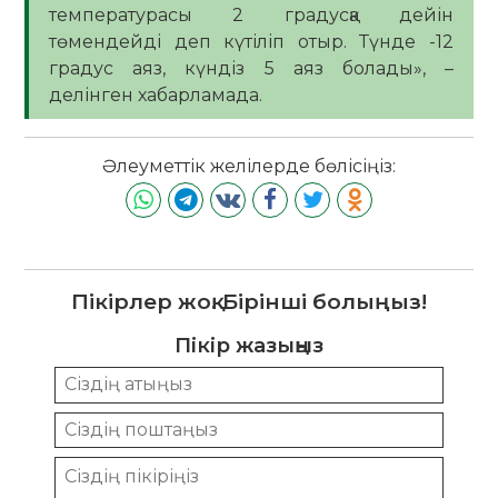
температурасы 2 градусқа дейін
төмендейді деп күтіліп отыр. Түнде -12
градус аяз, күндіз 5 аяз болады», –
делінген хабарламада.
Әлеуметтік желілерде бөлісіңіз:
Пікірлер жоқ. Бірінші болыңыз!
Пікір жазыңыз