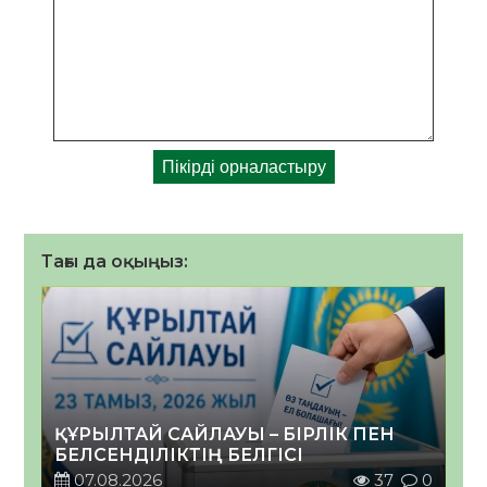
Тағы да оқыңыз:
ҚҰРЫЛТАЙ САЙЛАУЫ – БІРЛІК ПЕН
БЕЛСЕНДІЛІКТІҢ БЕЛГІСІ
07.08.2026
37
0