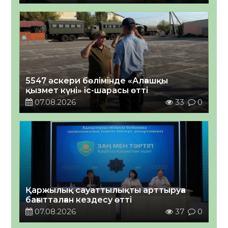
5547 әскери бөлімінде «Алғашқы
қызмет күні» іс-шарасы өтті
07.08.2026
33
0
Қаржылық сауаттылықты арттыруға
бағытталған кездесу өтті
07.08.2026
37
0