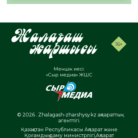
16+
Меншік иесі:
«Сыр медиа» ЖШС
© 2026 . Zhalagash-zharshysy.kz ақпараттық
агенттігі.
Қазақстан Республикасы Ақпарат және
Қоғамдық даму министрлігі,Ақпарат