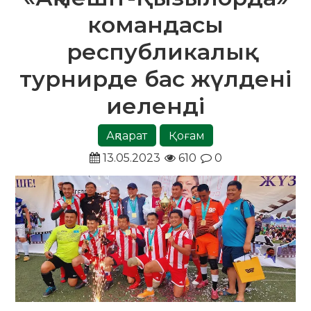
командасы
республикалық
турнирде бас жүлдені
иеленді
Ақпарат
Қоғам
13.05.2023
610
0