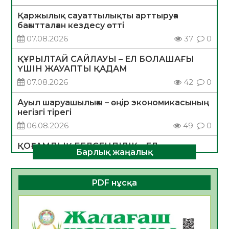
Қаржылық сауаттылықты арттыруға
бағытталған кездесу өтті
07.08.2026
37
0
ҚҰРЫЛТАЙ САЙЛАУЫ – ЕЛ БОЛАШАҒЫ
ҮШІН ЖАУАПТЫ ҚАДАМ
07.08.2026
42
0
Ауыл шаруашылығы – өңір экономикасының
негізгі тірегі
06.08.2026
49
0
ҚОҒАМДЫҚ БЕЛСЕНДІЛІК – ЕЛ
Барлық жаңалық
ДАМУЫНЫҢ НЕГІЗІ
06.08.2026
47
0
PDF нұсқа
ҚҰРЫЛТАЙ САЙЛАУЫ – БОЛАШАҚҚА
БАСТАР ЖАУАПТЫ ТАҢДАУ
06.08.2026
49
0