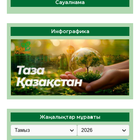
Сауалнама
Инфографика
Жаңалықтар мұрағаты