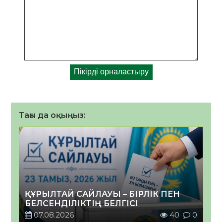
Тағы да оқыңыз:
ҚҰРЫЛТАЙ САЙЛАУЫ – БІРЛІК ПЕН
БЕЛСЕНДІЛІКТІҢ БЕЛГІСІ
07.08.2026
40
0