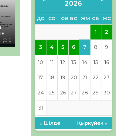
2026
ДС
СС
СӘ
БС
ЖМ
СБ
ЖС
й
1
2
ын
2
0
7
3
4
5
6
8
9
10
11
12
13
14
15
16
17
18
19
20
21
22
23
24
25
26
27
28
29
30
31
« Шілде
Қыркүйек »