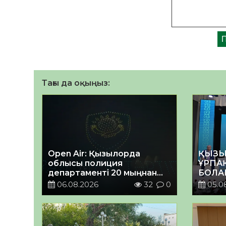
Тағы да оқыңыз:
Open Air: Қызылорда
ҚЫЗЫ
облысы полиция
ҰРПА
департаменті 20 мыңнан
БОЛА
астам көрерменнің
КЕҢЕ
06.08.2026
32
0
05.0
қауіпсіздігін қамтамасыз
ӨТТІ
етті