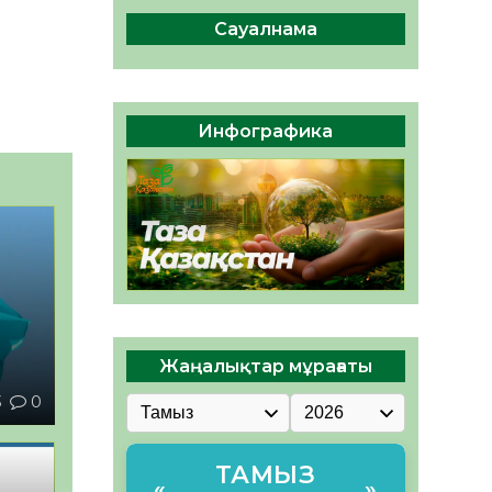
ы жаңа Құрылтай үшін дауыс
беруге дайын
Сауалнама
05.08.2026
32
0
ӘРБІР ДАУЫС – ҚОҒАМ
ДАМУЫНА ҚОСЫЛҒАН
Инфографика
ҮЛЕС
05.08.2026
39
0
Жаңалықтар мұрағаты
3
0
ТАМЫЗ
«
»