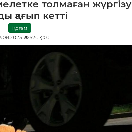
мелетке толмаған жүргізу
ы қағып кетті
Қоғам
.08.2023
570
0