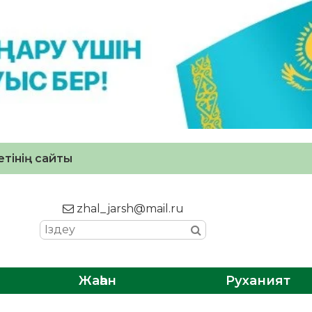
тінің сайты
zhal_jarsh@mail.ru
Жаһан
Руханият