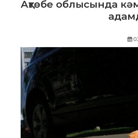
Ақтөбе облысында кә
адамд
03