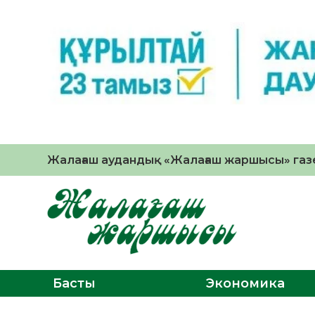
Жалағаш аудандық «Жалағаш жаршысы» газе
Басты
Экономика