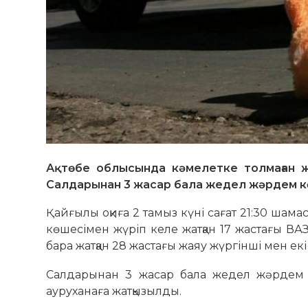
Ақтөбе облысында кәмелетке толмаған жү
Салдарынан 3 жасар бала жедел жәрдем к
Қайғылы оқиға 2 тамыз күні сағат 21:30 ша
көшесімен жүріп келе жатқан 17 жастағы ВАЗ-
бара жатқан 28 жастағы жаяу жүргінші мен екі
Салдарынан 3 жасар бала жедел жәрдем кө
ауруханаға жатқызылды.