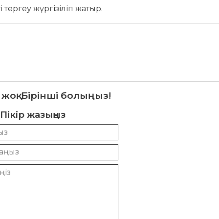
 тергеу жүргізіліп жатыр.
 жоқ. Бірінші болыңыз!
Пікір жазыңыз