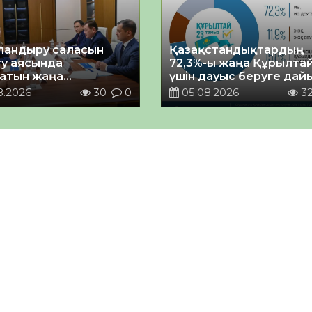
андыру саласын
Қазақстандықтардың
у аясында
72,3%-ы жаңа Құрылта
атын жаңа
үшін дауыс беруге дай
ықтың жобасы
8.2026
30
0
05.08.2026
3
ланды