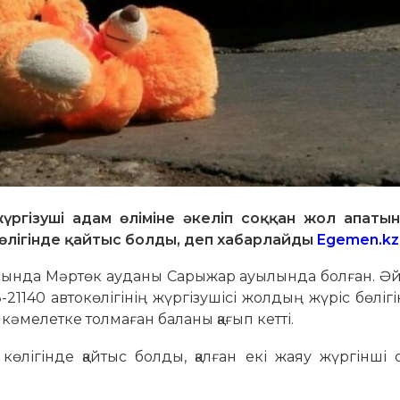
ргізуші адам өліміне әкеліп соққан жол апатына
өлігінде қайтыс болды, деп хабарлайды
Egemen.kz
масында Мәртөк ауданы Сарыжар ауылында болған. Ә
21140 автокөлігінің жүргізушісі жолдың жүріс бөлігі
 кәмелетке толмаған баланы қағып кетті.
лігінде қайтыс болды, қалған екі жаяу жүргінші о