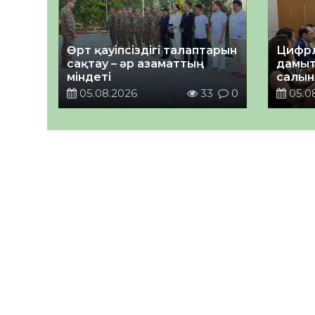
Өрт қауіпсіздігі талаптарын
Цифрл
сақтау – әр азаматтың
дамыт
міндеті
салын
ортал
05.08.2026
33
0
05.0
талқы