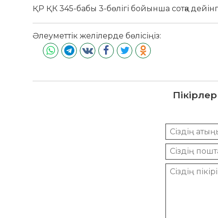
ҚР ҚК 345-бабы 3-бөлігі бойынша сотқа дейінгі
Әлеуметтік желілерде бөлісіңіз:
Пікірлер