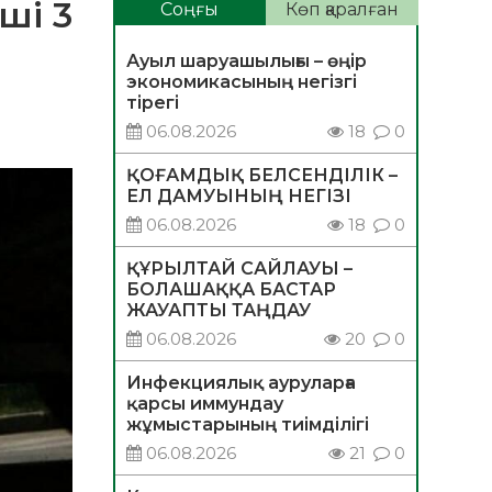
ші 3
Соңғы
Көп қаралған
Ауыл шаруашылығы – өңір
экономикасының негізгі
тірегі
06.08.2026
18
0
ҚОҒАМДЫҚ БЕЛСЕНДІЛІК –
ЕЛ ДАМУЫНЫҢ НЕГІЗІ
06.08.2026
18
0
ҚҰРЫЛТАЙ САЙЛАУЫ –
БОЛАШАҚҚА БАСТАР
ЖАУАПТЫ ТАҢДАУ
06.08.2026
20
0
Инфекциялық ауруларға
қарсы иммундау
жұмыстарының тиімділігі
06.08.2026
21
0