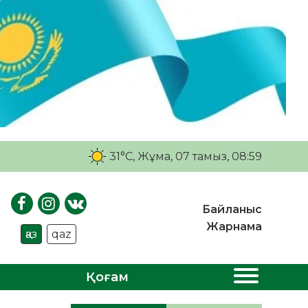
31°C
, Жұма, 07 тамыз, 08:59
Байланыс
Жарнама
қаз
qaz
Қоғам