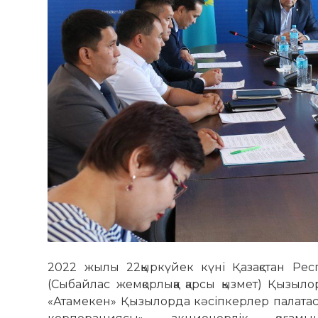
2022 жылы 22қыркүйек күні Қазақстан Респу
(Сыбайлас жемқорлыққа қарсы қызмет) Қыз
«Атамекен» Қызылорда кәсіпкерлер палатасы