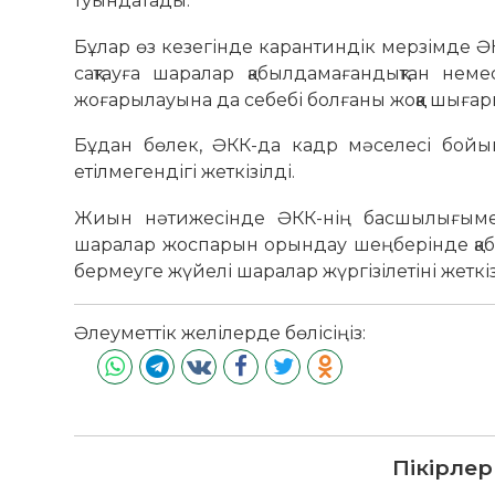
туындатады.
Бұлар өз кезегінде карантиндік мерзімде ӘК
сақтауға шаралар қабылдамағандықтан не
жоғарылауына да себебі болғаны жоққа шыға
Бұдан бөлек, ӘКК-да кадр мәселесі бойын
етілмегендігі жеткізілді.
Жиын нәтижесінде ӘКК-нің басшылығымен 
шаралар жоспарын орындау шеңберінде қаб
бермеуге жүйелі шаралар жүргізілетіні жеткі
Әлеуметтік желілерде бөлісіңіз:
Пікірлер