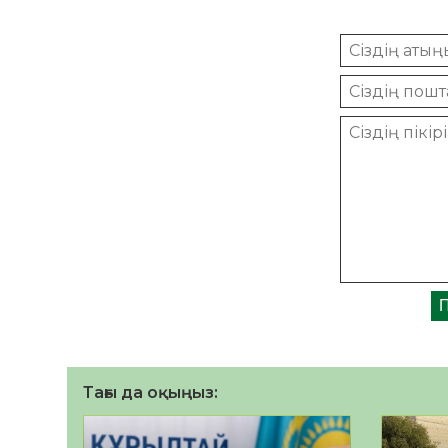
Тағы да оқыңыз: