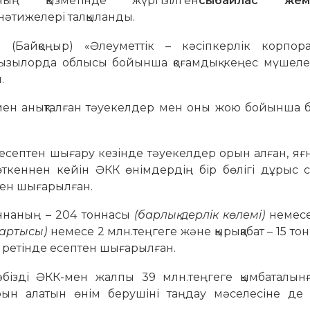
ың қызметінде жүргізілген
сыбайлас жем
әтижелері талқыланды.
р (Байқоңыр) «Әлеуметтік – кәсіпкерлік корпор
Қызылорда облысы бойынша қоғамдық кеңес мүшеле
.
імен анықталған тәуекелдер мен оны жою бойынша б
і есептен шығару кезінде тәуекелдер орын алған, яғ
өткеннен кейін ӘКК өнімдердің бір бөлігі дұрыс с
тен шығарылған.
оннаның – 204 тоннасы
(барлық дерлік көлемі)
немесе
артысы)
немесе 2 млн.теңгеге және қырыққабат – 15 то
 ретінде есептен шығарылған.
бізді ӘКК-мен жалпы 39 млн.теңгеге қымбаталын
арын алатын өнім берушіні таңдау мәселесіне де с