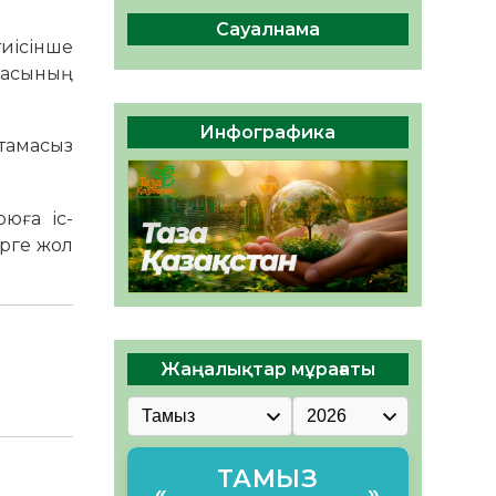
сақтау – әр азаматтың
міндеті
Сауалнама
тиісінше
05.08.2026
43
0
ғасының
Руслан Рүстемұлы облыс
әкімінің кеңесшісі болып
Инфографика
тағайындалды
тамасыз
05.08.2026
41
0
юға іс-
рге жол
Жаңалықтар мұрағаты
ТАМЫЗ
«
»