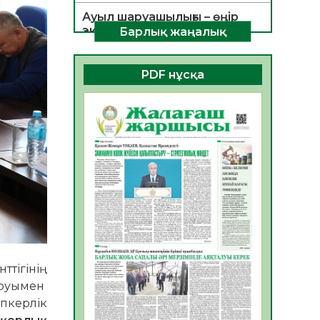
Ауыл шаруашылығы – өңір
экономикасының негізгі
Барлық жаңалық
тірегі
06.08.2026
31
0
PDF нұсқа
ҚОҒАМДЫҚ БЕЛСЕНДІЛІК –
ЕЛ ДАМУЫНЫҢ НЕГІЗІ
06.08.2026
30
0
ҚҰРЫЛТАЙ САЙЛАУЫ –
БОЛАШАҚҚА БАСТАР
ЖАУАПТЫ ТАҢДАУ
06.08.2026
32
0
Инфекциялық ауруларға
қарсы иммундау
жұмыстарының тиімділігі
ттігінің
06.08.2026
33
0
ыруымен
Көкжөтел ауруы туралы
іпкерлік
06.08.2026
30
0