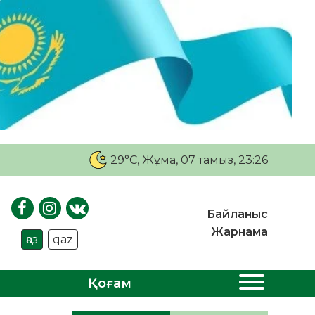
29°C
, Жұма, 07 тамыз, 23:26
Байланыс
Жарнама
қаз
qaz
Қоғам