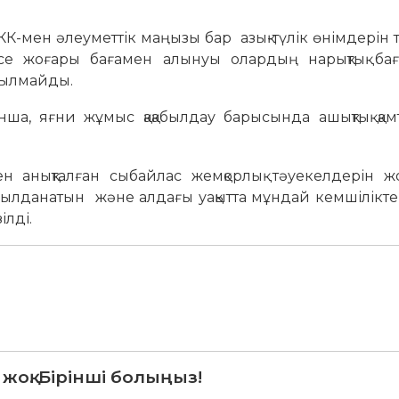
К-мен әлеуметтік маңызы бар азық-түлік өнімдерін 
месе жоғары бағамен алынуы олардың нарықтық ба
рылмайды.
ша, яғни жұмыс қақабылдау барысында ашықтық қам
анықталған сыбайлас жемқорлық тәуекелдерін жо
ылданатын және алдағы уақытта мұндай кемшілікте
зілді.
 жоқ. Бірінші болыңыз!