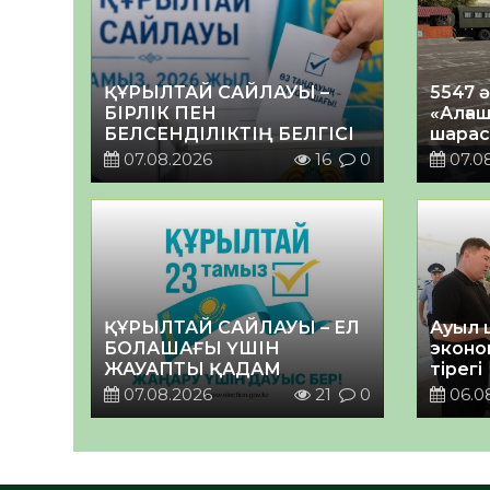
ҚҰРЫЛТАЙ САЙЛАУЫ –
5547 
БІРЛІК ПЕН
«Алғаш
БЕЛСЕНДІЛІКТІҢ БЕЛГІСІ
шарас
07.08.2026
16
0
07.0
ҚҰРЫЛТАЙ САЙЛАУЫ – ЕЛ
Ауыл 
БОЛАШАҒЫ ҮШІН
эконо
ЖАУАПТЫ ҚАДАМ
тірегі
07.08.2026
21
0
06.0