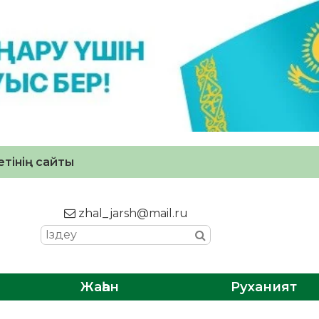
тінің сайты
zhal_jarsh@mail.ru
Жаһан
Руханият