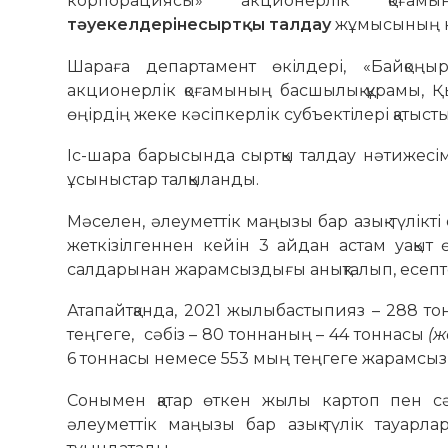
корпорациясы» акционерлік қоғамын
т
әуекелдеріне
сыртқы талдау
жұмысының н
Шараға департамент өкілдері, «Байқоңы
акционерлік қоғамының басшылық құрамы, 
өңірдің жеке кәсіпкерлік субъектілері қатысты
Іс-шара барысында сыртқы талдау нәтижес
ұсыныстар талқыланды.
Мәселен, әлеуметтік маңызы бар азық-түлікт
жеткізілгеннен кейін 3 айдан астам уақыт 
салдарынан жарамсыздығы анықталып, есеп
Атапайтқанда, 2021 жылыбастыпияз – 288 т
теңгеге, сәбіз – 80 тоннаның – 44 тоннасы
(ж
6 тоннасы немесе 553 мың теңгеге жарамсыз
Сонымен қатар өткен жылы картоп пен сә
әлеуметтік маңызы бар азық-түлік тауарл