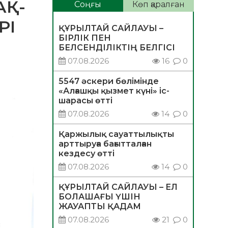
АҚ-
Соңғы
Көп қаралған
РІ
ҚҰРЫЛТАЙ САЙЛАУЫ –
БІРЛІК ПЕН
БЕЛСЕНДІЛІКТІҢ БЕЛГІСІ
07.08.2026
16
0
5547 әскери бөлімінде
«Алғашқы қызмет күні» іс-
шарасы өтті
07.08.2026
14
0
Қаржылық сауаттылықты
арттыруға бағытталған
кездесу өтті
07.08.2026
14
0
ҚҰРЫЛТАЙ САЙЛАУЫ – ЕЛ
БОЛАШАҒЫ ҮШІН
ЖАУАПТЫ ҚАДАМ
07.08.2026
21
0