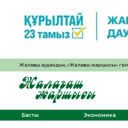
Жалағаш аудандық «Жалағаш жаршысы» газе
Басты
Экономика