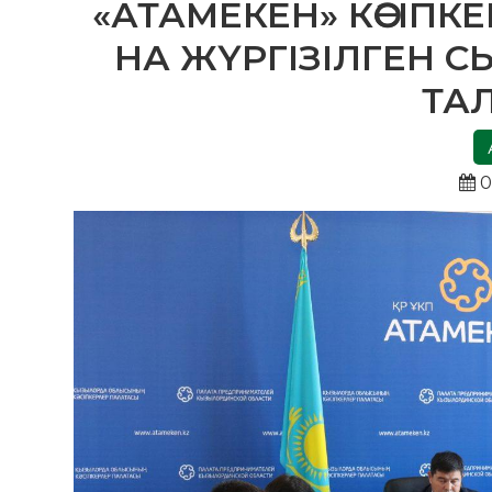
«АТАМЕКЕН» КӘСІПК
НА ЖҮРГІЗІЛГЕН С
ТА
0