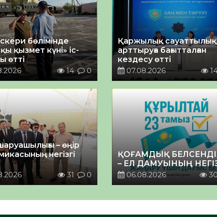
әскери бөлімінде
Қаржылық сауаттылы
қы қызмет күні» іс-
арттыруға бағытталған
ы өтті
кездесу өтті
8.2026
14
0
07.08.2026
1
шаруашылығы – өңір
микасының негізгі
ҚОҒАМДЫҚ БЕЛСЕНДІ
– ЕЛ ДАМУЫНЫҢ НЕГІ
8.2026
31
0
06.08.2026
3