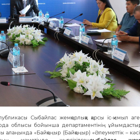
бликасы Сыбайлас жемқорлыққа қарсы іс-қимыл аген
ылорда облысы бойынша департаментінің ұйымдаст
 алаңында «Байқоңыр (Байқоңыр) «Әлеуметтік – кәс