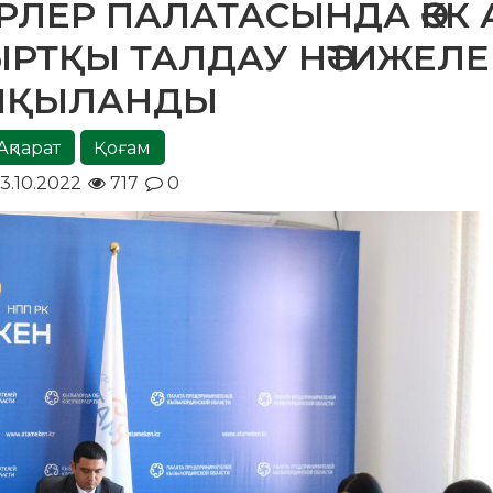
ЕРЛЕР ПАЛАТАСЫНДА ӘКК 
ЫРТҚЫ ТАЛДАУ НӘТИЖЕЛЕ
ЛҚЫЛАНДЫ
Ақпарат
Қоғам
3.10.2022
717
0