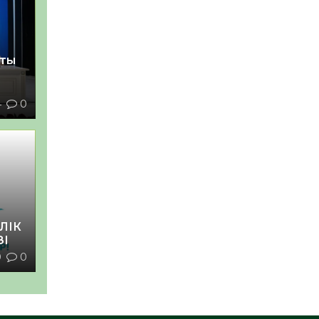
қты
4
0
ЛІК
ЗІ
0
0