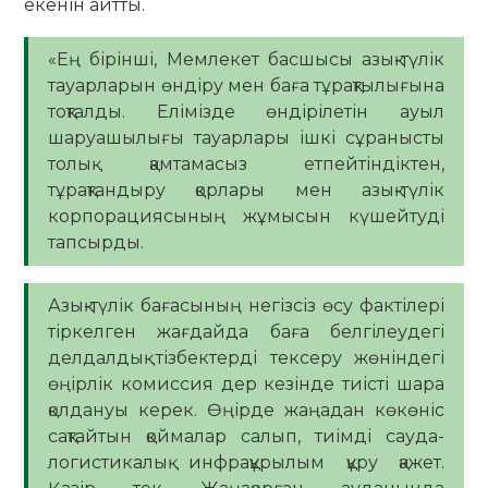
екенін айтты.
«Ең бірінші, Мемлекет басшысы азық-түлік
тауарларын өндіру мен баға тұрақтылығына
тоқталды. Елімізде өндірілетін ауыл
шаруашылығы тауарлары ішкі сұранысты
толық қамтамасыз етпейтіндіктен,
тұрақтандыру қорлары мен азық-түлік
корпорациясының жұмысын күшейтуді
тапсырды.
Азық-түлік бағасының негізсіз өсу фактілері
тіркелген жағдайда баға белгілеудегі
делдалдық тізбектерді тексеру жөніндегі
өңірлік комиссия дер кезінде тиісті шара
қолдануы керек. Өңірде жаңадан көкөніс
сақтайтын қоймалар салып, тиімді сауда-
логистикалық инфрақұрылым құру қажет.