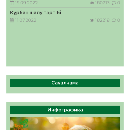
ӘРБІР ДАУЫС – ҚОҒАМ ДАМУЫНА
15.09.2022
180213
0
ҚОСЫЛҒАН ҮЛЕС
Құрбан шалу тәртібі
05.08.2026
40
0
11.07.2022
182218
0
Сауалнама
Инфографика