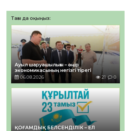
Тағы да оқыңыз:
Ауыл шаруашылығы – өңір
экономикасының негізгі тірегі
06.08.2026
21
0
ҚОҒАМДЫҚ БЕЛСЕНДІЛІК – ЕЛ