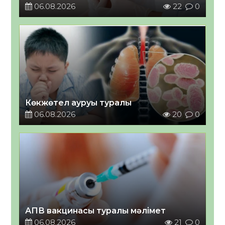
06.08.2026
22
0
Көкжөтел ауруы туралы
06.08.2026
20
0
АПВ вакцинасы туралы мәлімет
06.08.2026
21
0