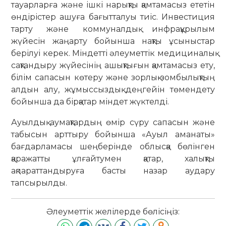
тауарларға және ішкі нарықты қамтамасыз ететін
өндірістер ашуға бағытталуы тиіс. Инвестиция
тарту және коммуналдық инфрақұрылым
жүйесін жаңарту бойынша нақты ұсыныстар
берілуі керек. Міндетті әлеуметтік медициналық
сақтандыру жүйесінің ашықтығын қамтамасыз ету,
білім сапасын көтеру және зорлық-зомбылықтың
алдын алу, жұмыссыздық деңгейін төмендету
бойынша да бірқатар міндет жүктелді.
Ауылдық аумақтардың өмір сүру сапасын және
табысын арттыру бойынша «Ауыл аманаты»
бағдарламасы шеңберінде облысқа бөлінген
қаражатты ұлғайтумен қатар, халықты
ақпараттандыруға басты назар аудару
тапсырылды.
Әлеуметтік желілерде бөлісіңіз: