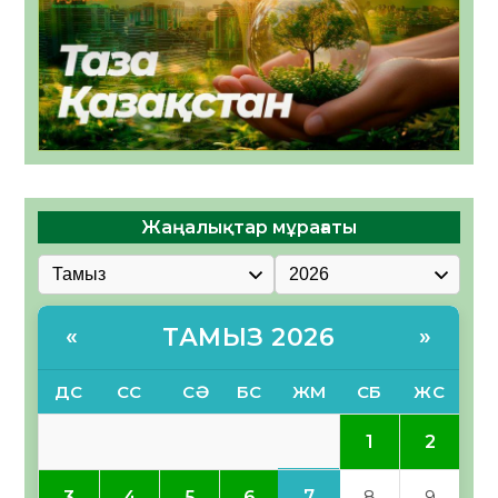
Жаңалықтар мұрағаты
ТАМЫЗ 2026
«
»
ДС
СС
СӘ
БС
ЖМ
СБ
ЖС
1
2
7
3
4
5
6
8
9