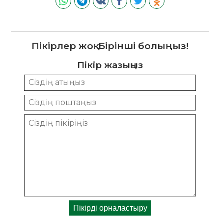
Пікірлер жоқ. Бірінші болыңыз!
Пікір жазыңыз