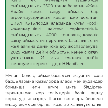
Қазір тек Жаңақорған ауданында
сыйымдылығы 2500 тонна болатын «Жан-
Арай» жеміс сақтау қоймасы бар
агроиндустриалды кешен іске қосылған.
Биыл Қызылорда қаласында «Aray Food»
жауапкершілігі шектеулі серіктестігінің
сыйымдылығы 4000 тонналық көкөніс
сақтау қоймасының құрылысы басталып, оны
жыл аяғына дейін іске қосу жоспарлануда.
2025 жылға дейін облыстың көкөніс сақтау
қуаттылығын 21 мың тоннаға дейін
жеткізуіміз керек», – деді Н.Нәлібаев.
Мұнан бөлек, аймақ басшысы жауапты сала
басшыларына Қызылорда қаласы мен аудандар
бойынша егін егуге ынта білдірген
тұрғындарға жер телімдерін бөліп, қолдау
көрсетуді тапсырды. Шағын және орта бизнесті
қолдау жұмысы бірінші кезекте халық тұтынатын