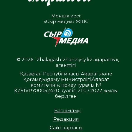
Меншік иесі:
«Сыр медиа» ЖШС
© 2026 . Zhalagash-zharshysy.kz ақпараттық
агенттігі.
Қазақстан Республикасы Ақпарат және
Қоғамдық даму министрлігі,Ақпарат
комитетінің тіркеу туралы №
KZ91VPY00052420 куәлігі 21.07.2022 жылы
берілген
Басшылық
Редакция
Сайт картасы