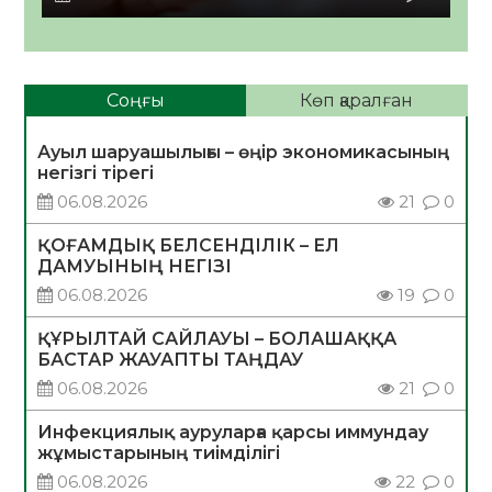
Соңғы
Көп қаралған
Ауыл шаруашылығы – өңір экономикасының
негізгі тірегі
06.08.2026
21
0
ҚОҒАМДЫҚ БЕЛСЕНДІЛІК – ЕЛ
ДАМУЫНЫҢ НЕГІЗІ
06.08.2026
19
0
ҚҰРЫЛТАЙ САЙЛАУЫ – БОЛАШАҚҚА
БАСТАР ЖАУАПТЫ ТАҢДАУ
06.08.2026
21
0
Инфекциялық ауруларға қарсы иммундау
жұмыстарының тиімділігі
06.08.2026
22
0