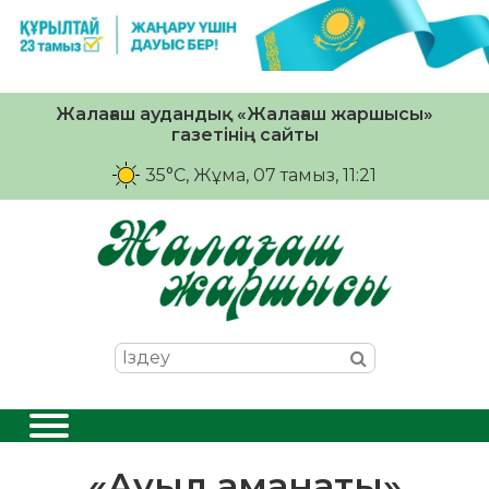
Жалағаш аудандық «Жалағаш жаршысы»
газетінің сайты
35°C
, Жұма, 07 тамыз, 11:21
«Ауыл аманаты»