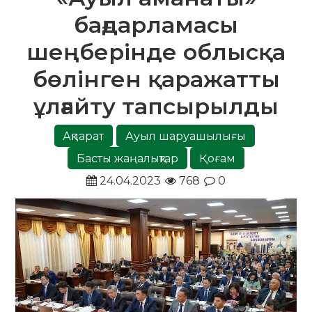
бағдарламасы
шеңберінде облысқа
бөлінген қаражатты
ұлғайту тапсырылды
Ақпарат
Ауыл шаруашылығы
Басты жаңалықтар
Қоғам
24.04.2023
768
0