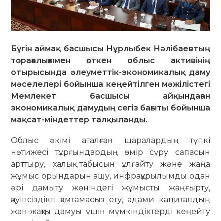
Бүгін аймақ басшысы Нұрлыбек Нәлібаевтың
төрағалығымен өткен облыс активінің
отырысында әлеуметтік-экономикалық даму
мәселелері бойынша кеңейтілген мәжілістегі
Мемлекет басшысы айқындаған
экономикалық дамудың сегіз бағыты бойынша
мақсат-міндеттер талқыланды.
Облыс әкімі аталған шаралардың түпкі
нәтижесі тұрғындардың өмір сүру сапасын
арттыру, халық табысын ұлғайту және жаңа
жұмыс орындарын ашу, инфрақұрылымды одан
әрі дамыту жөніндегі жұмысты жаңғырту,
қауіпсіздікті қамтамасыз ету, адами капиталдың
жан-жақты дамуы үшін мүмкіндіктерді кеңейту