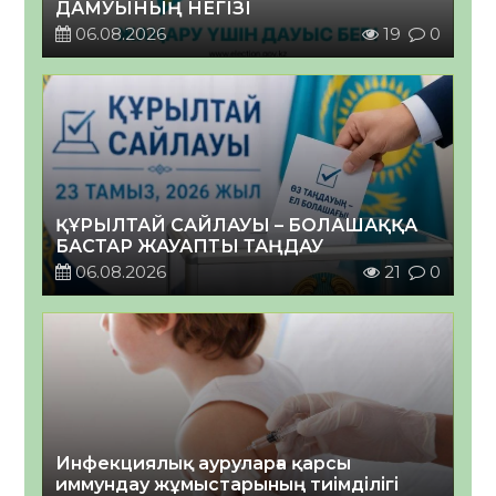
ДАМУЫНЫҢ НЕГІЗІ
06.08.2026
19
0
ҚҰРЫЛТАЙ САЙЛАУЫ – БОЛАШАҚҚА
БАСТАР ЖАУАПТЫ ТАҢДАУ
06.08.2026
21
0
Инфекциялық ауруларға қарсы
иммундау жұмыстарының тиімділігі