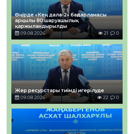
Өңірде «Кең дала-2» бағдарламасы
арқылы 80 шаруашылық
қаржыландырылды
09.08.2026
21
0
Жер ресурстары тиімді игерілуде
09.08.2026
22
0