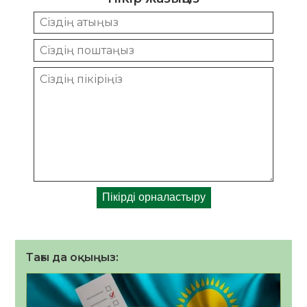
Тағы да оқыңыз: