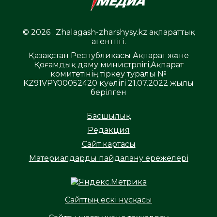
© 2026 . Zhalagash-zharshysy.kz ақпараттық
агенттігі.
Қазақстан Республикасы Ақпарат және
Қоғамдық даму министрлігі,Ақпарат
комитетінің тіркеу туралы №
KZ91VPY00052420 куәлігі 21.07.2022 жылы
берілген
Басшылық
Редакция
Сайт картасы
Материалдарды пайдалану ережелері
Сайттың ескі нұсқасы