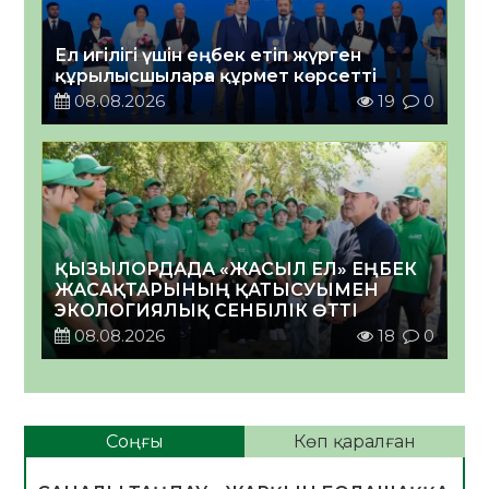
Ел игілігі үшін еңбек етіп жүрген
құрылысшыларға құрмет көрсетті
08.08.2026
19
0
ҚЫЗЫЛОРДАДА «ЖАСЫЛ ЕЛ» ЕҢБЕК
ЖАСАҚТАРЫНЫҢ ҚАТЫСУЫМЕН
ЭКОЛОГИЯЛЫҚ СЕНБІЛІК ӨТТІ
08.08.2026
18
0
Соңғы
Көп қаралған