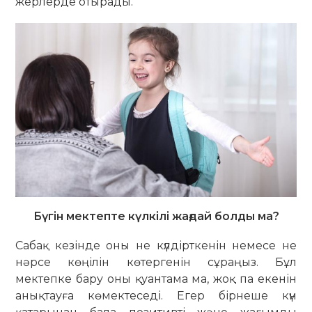
жерлерде отырады.
Бүгін мектепте күлкілі жағдай болды ма?
Сабақ кезінде оны не күлдірткенін немесе не
нәрсе көңілін көтергенін сұраңыз. Бұл
мектепке бару оны қуантама ма, жоқ па екенін
анықтауға көмектеседі. Егер бірнеше күн