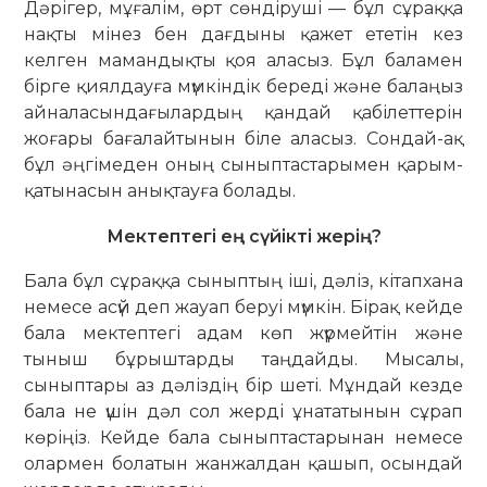
Дәрігер, мұғалім, өрт сөндіруші — бұл сұраққа
нақты мінез бен дағдыны қажет ететін кез
келген мамандықты қоя аласыз. Бұл баламен
бірге қиялдауға мүмкіндік береді және балаңыз
айналасындағылардың қандай қабілеттерін
жоғары бағалайтынын біле аласыз. Сондай-ақ
бұл әңгімеден оның сыныптастарымен қарым-
қатынасын анықтауға болады.
Мектептегі ең сүйікті жерің?
Бала бұл сұраққа сыныптың іші, дәліз, кітапхана
немесе асүй деп жауап беруі мүмкін. Бірақ кейде
бала мектептегі адам көп жүрмейтін және
тыныш бұрыштарды таңдайды. Мысалы,
сыныптары аз дәліздің бір шеті. Мұндай кезде
бала не үшін дәл сол жерді ұнататынын сұрап
көріңіз. Кейде бала сыныптастарынан немесе
олармен болатын жанжалдан қашып, осындай