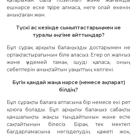
қатарынан бала позитивті және жағымды
ешнәрсе еске түсіре алмаса, неге олай екенін
анықтаған жөн.
Түскі ас кезінде сыныптастарыңмен не
туралы әңгіме айттыңдар?
Бұл сұрақ арқылы балаңызды достарымен не
ортақтастыратынын біле аласыз. Егер ол жалғыз
және үндемей тамақ ішуді қаласа, оның
себептерін анықтайтын уақыттың келгені.
Бүгін қандай жаңа нәрсе (немесе ақпарат)
білдің?
Бұл сұрақты балаға аптасына бір немесе екі рет
қоюға болады. Бұл арқылы балаңыз сабақты
қаншалықты жақсы тыңдайтынын және есте
сақтайтынын білесіз. Бірақ тек мектеп
бағдарламасына негізделудің қажеті жоқ.