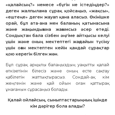
«қалайсың?» немесе «бүгін не істедіңдер?»
деген жалпылама сұрақ қойсаңыз, «жақсы»,
«ештеңе» деген жауап қана аласыз. Өкінішке
орай, бұл ата-ана мен баланың қатынасына
және жақындығына жағымсыз әсер етеді.
Сондықтан бала сізбен әңгіме айтқысы келуі
үшін және оның мектептегі жағдайын түсіну
үшін оған мектептен кейін қандай сұрақтар
қою керегін білген жөн.
Бұл сұрақ арқылы балаңыздың уақытты қалай
өткізетінін білесіз және оның есте сақтау
қабілетін жаттықтырасыз. Сондай-ақ кім
жеңгенін және қай ойын оған қаттырақ
ұнағанын сұрасаңыз болады.
Қалай ойлайсың, сыныптастарыңның ішінде
кім дәрігер бола алады?