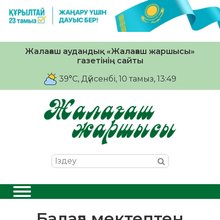
Жалағаш аудандық «Жалағаш жаршысы»
газетінің сайты
39°C
, Дүйсенбі, 10 тамыз, 13:49
Балаға мектептен