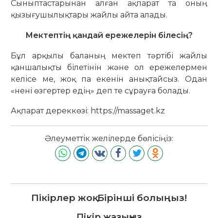
Сыныптастарынан алған ақпарат та оның
қызығушылықтары жайлы айта алады.
Мектептің қандай ережелерін білесің?
Бұл арқылы баланың мектеп тәртібі жайлы
қаншалықты білетінін және ол ережелермен
келісе ме, жоқ па екенін анықтайсыз. Одан
«нені өзгертер едің» деп те сұрауға болады.
Ақпарат дереккөзі: https://massaget.kz
Әлеуметтік желілерде бөлісіңіз:
Пікірлер жоқ. Бірінші болыңыз!
Пікір жазыңыз