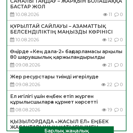
САНАЛЫ ТАҢДАУ – ЖАРҚЫН БОЛАШАҚҚА
БАСТАР ЖОЛ
10.08.2026
11
0
ҚҰРЫЛТАЙ САЙЛАУЫ – АЗАМАТТЫҚ
БЕЛСЕНДІЛІКТІҢ МАҢЫЗДЫ КӨРІНІСІ
10.08.2026
12
0
Өңірде «Кең дала-2» бағдарламасы арқылы
80 шаруашылық қаржыландырылды
09.08.2026
21
0
Жер ресурстары тиімді игерілуде
09.08.2026
22
0
Ел игілігі үшін еңбек етіп жүрген
құрылысшыларға құрмет көрсетті
08.08.2026
19
0
ҚЫЗЫЛОРДАДА «ЖАСЫЛ ЕЛ» ЕҢБЕК
ЖАСАҚТАРЫНЫҢ ҚАТЫСУЫМЕН
Барлық жаңалық
ЭКОЛОГИЯЛЫҚ СЕНБІЛІК ӨТТІ