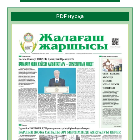
08.08.2026
18
0
PDF нұсқа
Білім гранты иегерлерінің тізімі шықты
07.08.2026
19
0
Қазақстандықтар Құрылтай сайлауынан
жақсылық күтеді – қоғамдық пікір зерттеуі
07.08.2026
18
0
«Дауыс беру учаскесін қалай табуға
болады?»
07.08.2026
19
0
ҚҰРЫЛТАЙ САЙЛАУЫ – БІРЛІК ПЕН
БЕЛСЕНДІЛІКТІҢ БЕЛГІСІ
07.08.2026
58
0
5547 әскери бөлімінде «Алғашқы қызмет
күні» іс-шарасы өтті
07.08.2026
52
0