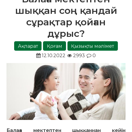
шыққан соң қандай
сұрақтар қойған
дұрыс?
Ақпарат
Қоғам
Қызықты мәлімет
12.10.2022
2993
0
Балаға мектептен шыққаннан кейін