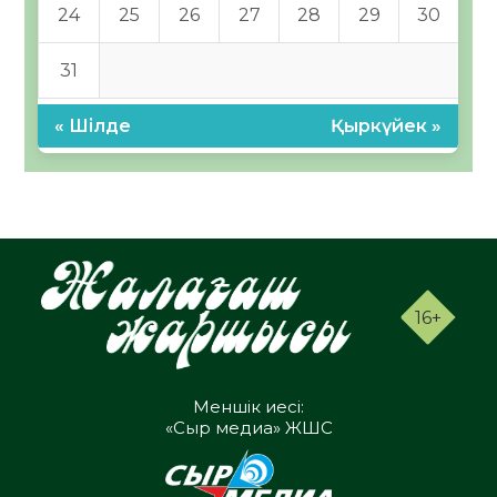
24
25
26
27
28
29
30
31
« Шілде
Қыркүйек »
16+
Меншік иесі:
«Сыр медиа» ЖШС