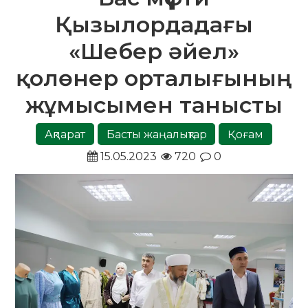
Қызылордадағы
«Шебер әйел»
қолөнер орталығының
жұмысымен танысты
Ақпарат
Басты жаңалықтар
Қоғам
15.05.2023
720
0