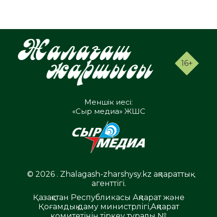
16+
Меншік иесі:
«Сыр медиа» ЖШС
© 2026 . Zhalagash-zharshysy.kz ақпараттық
агенттігі.
Қазақстан Республикасы Ақпарат және
Қоғамдық даму министрлігі,Ақпарат
комитетінің тіркеу туралы №