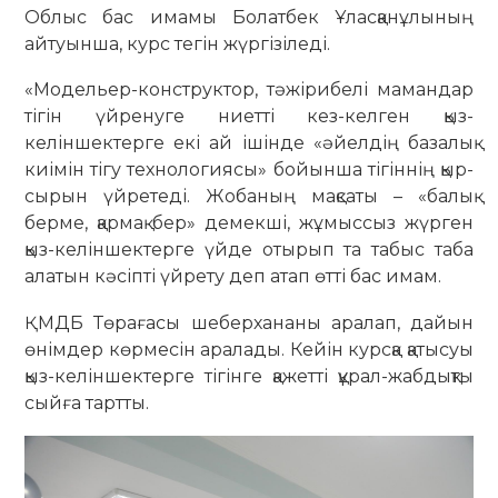
Облыс бас имамы Болатбек Ұласқанұлының
айтуынша, курс тегін жүргізіледі.
«Модельер-конструктор, тәжірибелі мамандар
тігін үйренуге ниетті кез-келген қыз-
келіншектерге екі ай ішінде «әйелдің базалық
киімін тігу технологиясы» бойынша тігіннің қыр-
сырын үйретеді. Жобаның мақсаты – «балық
берме, қармақ бер» демекші, жұмыссыз жүрген
қыз-келіншектерге үйде отырып та табыс таба
алатын кәсіпті үйрету деп атап өтті бас имам.
ҚМДБ Төрағасы шеберхананы аралап, дайын
өнімдер көрмесін аралады. Кейін курсқа қатысуы
қыз-келіншектерге тігінге қажетті құрал-жабдықты
сыйға тартты.