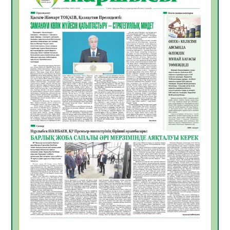
жұмыстарының тиімділігі
06.08.2026
53
0
Көкжөтел ауруы туралы
06.08.2026
51
0
АПВ вакцинасы туралы мәлімет
06.08.2026
49
0
Open Air: Қызылорда облысы полиция
департаменті 20 мыңнан астам
көрерменнің қауіпсіздігін қамтамасыз етті
06.08.2026
62
0
ҚЫЗЫЛОРДАДА «САНАЛЫ ҰРПАҚ –
ЖАРҚЫН БОЛАШАҚ» АТТЫ КЕҢЕЙТІЛГЕН
МӘЖІЛІС ӨТТІ
05.08.2026
63
0
Қазақстан Орталық Азиядағы көшуге ең
қолайлы ел атанды