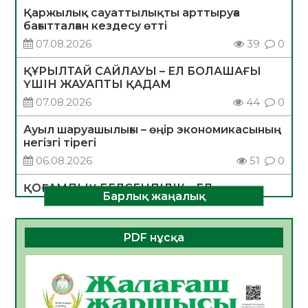
Қаржылық сауаттылықты арттыруға
бағытталған кездесу өтті
07.08.2026
39
0
ҚҰРЫЛТАЙ САЙЛАУЫ – ЕЛ БОЛАШАҒЫ
ҮШІН ЖАУАПТЫ ҚАДАМ
07.08.2026
44
0
Ауыл шаруашылығы – өңір экономикасының
негізгі тірегі
06.08.2026
51
0
ҚОҒАМДЫҚ БЕЛСЕНДІЛІК – ЕЛ
Барлық жаңалық
ДАМУЫНЫҢ НЕГІЗІ
06.08.2026
49
0
PDF нұсқа
ҚҰРЫЛТАЙ САЙЛАУЫ – БОЛАШАҚҚА
БАСТАР ЖАУАПТЫ ТАҢДАУ
06.08.2026
51
0
Инфекциялық ауруларға қарсы иммундау