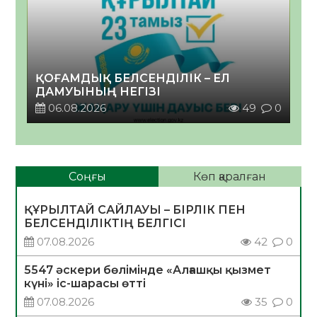
ҚОҒАМДЫҚ БЕЛСЕНДІЛІК – ЕЛ
ДАМУЫНЫҢ НЕГІЗІ
06.08.2026
49
0
Соңғы
Көп қаралған
ҚҰРЫЛТАЙ САЙЛАУЫ – БІРЛІК ПЕН
БЕЛСЕНДІЛІКТІҢ БЕЛГІСІ
07.08.2026
42
0
5547 әскери бөлімінде «Алғашқы қызмет
күні» іс-шарасы өтті
07.08.2026
35
0