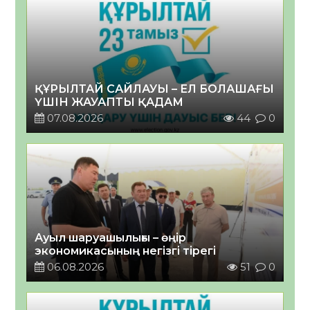
ҚҰРЫЛТАЙ САЙЛАУЫ – ЕЛ БОЛАШАҒЫ
ҮШІН ЖАУАПТЫ ҚАДАМ
07.08.2026
44
0
Ауыл шаруашылығы – өңір
экономикасының негізгі тірегі
06.08.2026
51
0