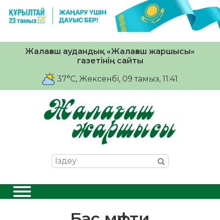
Жалағаш аудандық «Жалағаш жаршысы»
газетінің сайты
37°C
, Жексенбі, 09 тамыз, 11:41
Бас мүфти