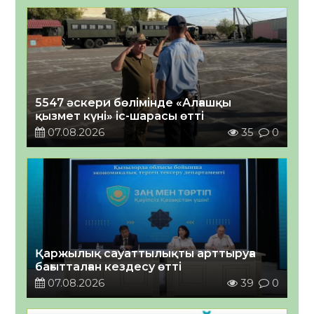
5547 әскери бөлімінде «Алғашқы
қызмет күні» іс-шарасы өтті
07.08.2026
35
0
Қаржылық сауаттылықты арттыруға
бағытталған кездесу өтті
07.08.2026
39
0