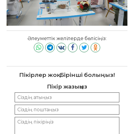
Әлеуметтік желілерде бөлісіңіз:
Пікірлер жоқ. Бірінші болыңыз!
Пікір жазыңыз