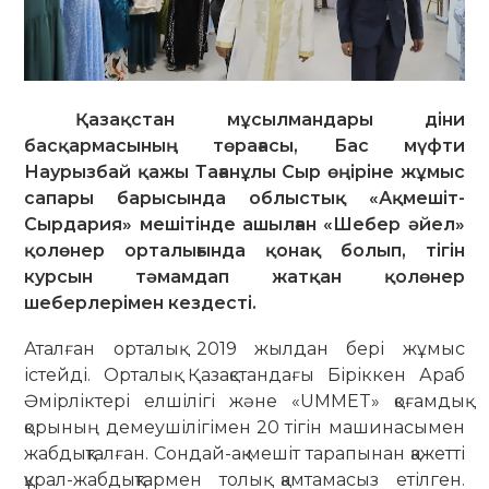
Қазақстан мұсылмандары діни
басқармасының төрағасы, Бас мүфти
Наурызбай қажы Тағанұлы Сыр өңіріне жұмыс
сапары барысында облыстық «Ақмешіт-
Сырдария» мешітінде ашылған «Шебер әйел»
қолөнер орталығында қонақ болып, тігін
курсын тәмамдап жатқан қолөнер
шеберлерімен кездесті.
Аталған орталық 2019 жылдан бері жұмыс
істейді. Орталық Қазақстандағы Біріккен Араб
Әмірліктері елшілігі және «UMMET» қоғамдық
қорының демеушілігімен 20 тігін машинасымен
жабдықталған. Сондай-ақ мешіт тарапынан қажетті
құрал-жабдықтармен толық қамтамасыз етілген.