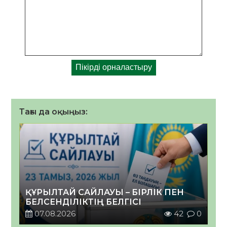
Тағы да оқыңыз:
ҚҰРЫЛТАЙ САЙЛАУЫ – БІРЛІК ПЕН
БЕЛСЕНДІЛІКТІҢ БЕЛГІСІ
07.08.2026
42
0