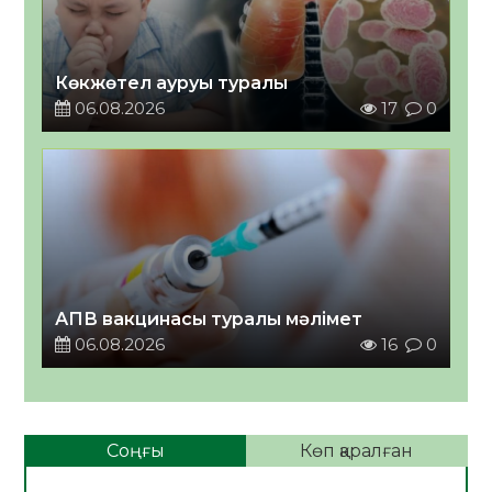
Көкжөтел ауруы туралы
06.08.2026
17
0
АПВ вакцинасы туралы мәлімет
06.08.2026
16
0
Соңғы
Көп қаралған