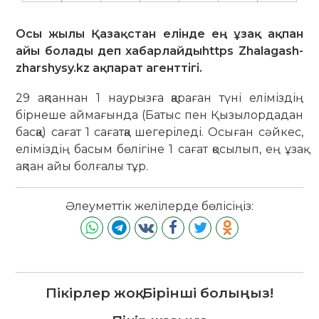
Осы жылы Қазақстан елінде ең ұзақ ақпан
айы болады деп хабарлайдыhttps Zhalagash-
zharshysy.kz ақпарат агенттігі.
29 ақпаннан 1 наурызға қараған түні еліміздің
бірнеше аймағында (Батыс пен Қызылордадан
басқа) сағат 1 сағатқа шегеріледі. Осыған сәйкес,
еліміздің басым бөлігіне 1 сағат қосылып, ең ұзақ
ақпан айы болғалы тұр.
Әлеуметтік желілерде бөлісіңіз:
Пікірлер жоқ. Бірінші болыңыз!