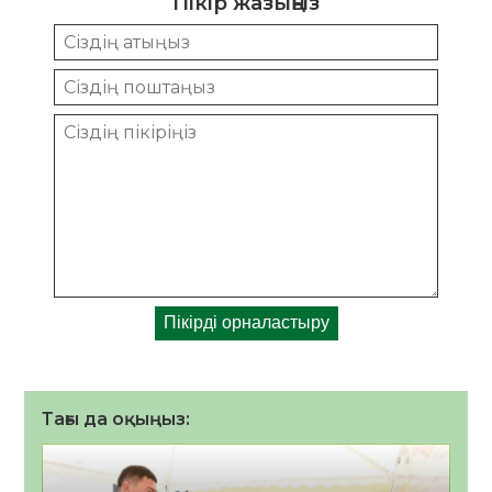
Пікір жазыңыз
Тағы да оқыңыз: