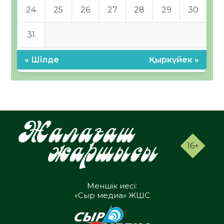
24
25
26
27
28
29
30
31
« Шілде
Қыркүйек »
16+
Меншік иесі:
«Сыр медиа» ЖШС