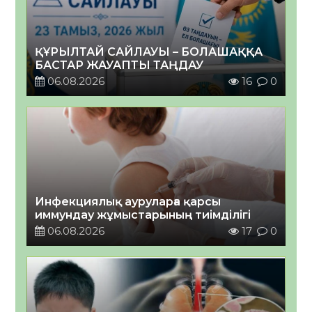
ҚҰРЫЛТАЙ САЙЛАУЫ – БОЛАШАҚҚА
БАСТАР ЖАУАПТЫ ТАҢДАУ
06.08.2026
16
0
Инфекциялық ауруларға қарсы
иммундау жұмыстарының тиімділігі
06.08.2026
17
0