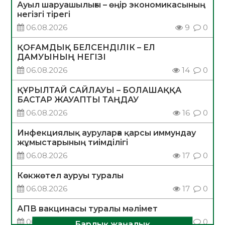
Ауыл шаруашылығы – өңір экономикасының
негізгі тірегі
06.08.2026
9
0
ҚОҒАМДЫҚ БЕЛСЕНДІЛІК – ЕЛ
ДАМУЫНЫҢ НЕГІЗІ
06.08.2026
14
0
ҚҰРЫЛТАЙ САЙЛАУЫ – БОЛАШАҚҚА
БАСТАР ЖАУАПТЫ ТАҢДАУ
06.08.2026
16
0
Инфекциялық ауруларға қарсы иммундау
жұмыстарының тиімділігі
06.08.2026
17
0
Көкжөтел ауруы туралы
06.08.2026
17
0
АПВ вакцинасы туралы мәлімет
06.08.2026
16
0
Барлық жаңалық