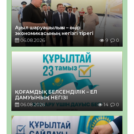
Ауыл шаруашылығы – өңір
экономикасының негізгі тірегі
06.08.2026
9
0
ҚОҒАМДЫҚ БЕЛСЕНДІЛІК – ЕЛ
ДАМУЫНЫҢ НЕГІЗІ
06.08.2026
14
0