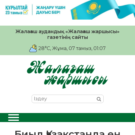
Жалағаш аудандық «Жалағаш жаршысы»
газетінің сайты
28°C
, Жұма, 07 тамыз, 01:07
Биыл Қазақстанда ең