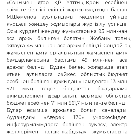
«Сонымен қатар ҚР Ұлттық Қоры есебінен
өзімізге белгілі екінші жартыжылдықтан бастап
М.Шәменов ауылындағы мәдениет үйінде
күрделі жөндеу жұмыстары жүргізілу үстінде.
Осы күрделі жөндеу жұмыстарына 93 млн-нан
аса қаржы бөлінген болатын. Жобаны толық
аяқтауға 48 млн-нан аса қаржы бөлінді. Сондай-ақ
жұмыспен қамту орталығының жұмыспен қамту
бағдарламасына барлығы 49 млн-нан аса
қаражат бөлінді. Бұдан бөлек, жоғарыда атап
өткен қаулыларға сәйкес облыстық бюджет
есебінен бөлінген қаржыдан үнемделген 13 млн
521 мың теңге бюджеттік бағдарлама
әкімшілерінен қысқартылып, қосымша облыстық
бюджет есебінен 71 млн 561,7 мың теңге бөлінді.
Бұлар қосымша қаржылар болып саналады.
Аудандағы «Ақтерек 170» учаскесіндегі
инфрақұрылымдарға бөлінген ауызсу, электр
желілерімен толық жабдықтау жұмыстарына