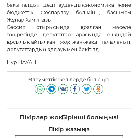
бағытталды» деді аудандық экономика және
бюджеттік жоспарлау бөлімінің басшысы
Жұпар Хамитқызы.
Сессия отырысында қаралған мә­селе
төңірегінде депутаттар ара­сында ешқандай
қарсылық айтыл­ған жоқ, жан-жақты талқыланып,
депу­тат­тар­дың қолдауымен бекітілді.
Нұр НАУАН
Әлеуметтік желілерде бөлісіңіз:
Пікірлер жоқ. Бірінші болыңыз!
Пікір жазыңыз