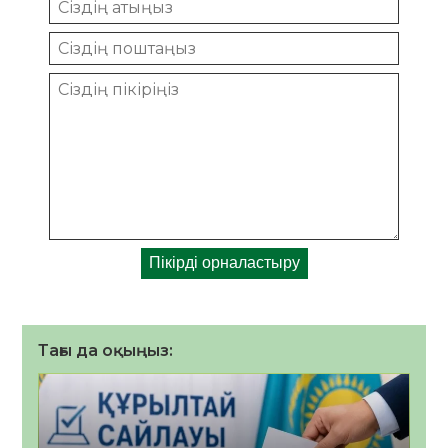
Тағы да оқыңыз: