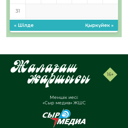
31
« Шілде
Қыркүйек »
16+
Меншік иесі:
«Сыр медиа» ЖШС