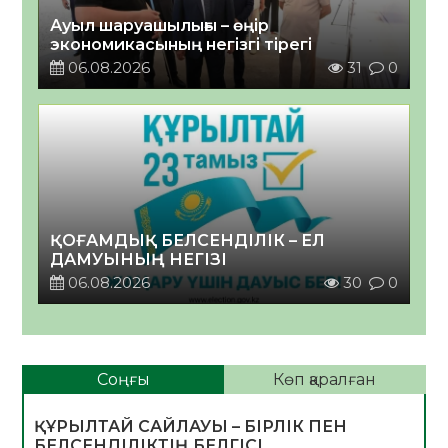
Ауыл шаруашылығы – өңір
экономикасының негізгі тірегі
06.08.2026
31
0
ҚОҒАМДЫҚ БЕЛСЕНДІЛІК – ЕЛ
ДАМУЫНЫҢ НЕГІЗІ
06.08.2026
30
0
Соңғы
Көп қаралған
ҚҰРЫЛТАЙ САЙЛАУЫ – БІРЛІК ПЕН
БЕЛСЕНДІЛІКТІҢ БЕЛГІСІ