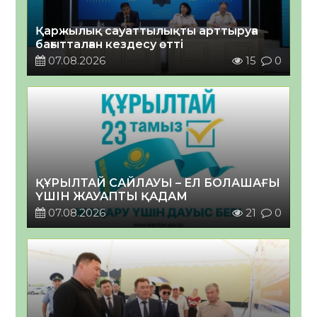
Қаржылық сауаттылықты арттыруға
бағытталған кездесу өтті
07.08.2026
15
0
ҚҰРЫЛТАЙ САЙЛАУЫ – ЕЛ БОЛАШАҒЫ
ҮШІН ЖАУАПТЫ ҚАДАМ
07.08.2026
21
0