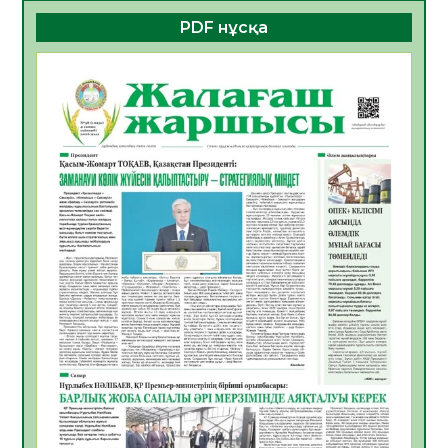
06.08.2026
30
0
PDF нұсқа
ҚҰРЫЛТАЙ САЙЛАУЫ – БОЛАШАҚҚА
БАСТАР ЖАУАПТЫ ТАҢДАУ
06.08.2026
32
0
Инфекциялық ауруларға қарсы иммундау
жұмыстарының тиімділігі
06.08.2026
33
0
Көкжөтел ауруы туралы
06.08.2026
30
0
АПВ вакцинасы туралы мәлімет
06.08.2026
31
0
Open Air: Қызылорда облысы полиция
департаменті 20 мыңнан астам
көрерменнің қауіпсіздігін қамтамасыз етті
06.08.2026
41
0
ҚЫЗЫЛОРДАДА «САНАЛЫ ҰРПАҚ –