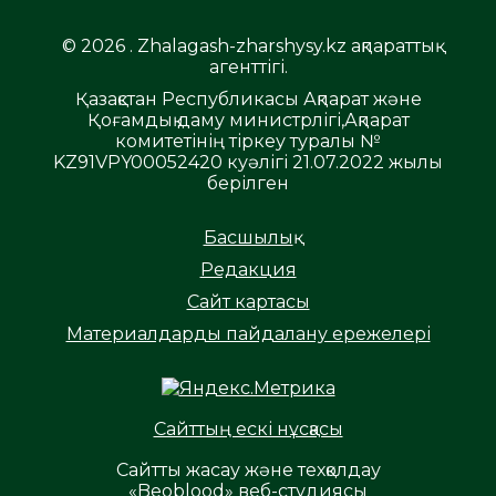
© 2026 . Zhalagash-zharshysy.kz ақпараттық
агенттігі.
Қазақстан Республикасы Ақпарат және
Қоғамдық даму министрлігі,Ақпарат
комитетінің тіркеу туралы №
KZ91VPY00052420 куәлігі 21.07.2022 жылы
берілген
Басшылық
Редакция
Сайт картасы
Материалдарды пайдалану ережелері
Сайттың ескі нұсқасы
Сайтты жасау және техқолдау
«Beoblood» веб-студиясы