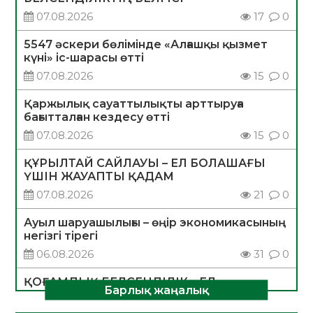
07.08.2026
17
0
5547 әскери бөлімінде «Алғашқы қызмет
күні» іс-шарасы өтті
07.08.2026
15
0
Қаржылық сауаттылықты арттыруға
бағытталған кездесу өтті
07.08.2026
15
0
ҚҰРЫЛТАЙ САЙЛАУЫ – ЕЛ БОЛАШАҒЫ
ҮШІН ЖАУАПТЫ ҚАДАМ
07.08.2026
21
0
Ауыл шаруашылығы – өңір экономикасының
негізгі тірегі
06.08.2026
31
0
ҚОҒАМДЫҚ БЕЛСЕНДІЛІК – ЕЛ
Барлық жаңалық
ДАМУЫНЫҢ НЕГІЗІ