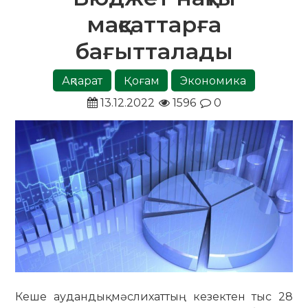
мақсаттарға
бағытталады
Ақпарат
Қоғам
Экономика
13.12.2022
1596
0
Кеше аудандық мәслихаттың кезектен тыс 28