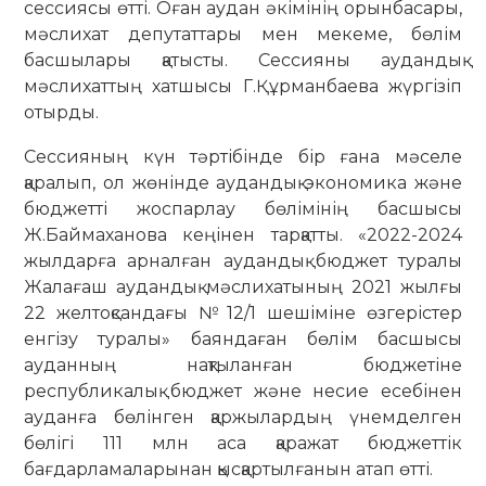
сессиясы өтті. Оған аудан әкімінің орынбасары,
мәслихат депутаттары мен мекеме, бөлім
басшылары қатысты. Сессияны аудандық
мәслихаттың хатшысы Г.Құрманбаева жүргізіп
отырды.
Сессияның күн тәртібінде бір ғана мәселе
қаралып, ол жөнінде аудандық экономика және
бюджетті жоспарлау бөлімінің басшысы
Ж.Баймаханова кеңінен тарқатты. «2022-2024
жылдарға арналған аудандық бюджет туралы
Жалағаш аудандық мәслихатының 2021 жылғы
22 желтоқсандағы №12/1 шешіміне өзгерістер
енгізу туралы» баяндаған бөлім басшысы
ауданның нақтыланған бюджетіне
республикалық бюджет және несие есебінен
ауданға бөлінген қаржылардың үнемделген
бөлігі 111 млн аса қаражат бюджеттік
бағдарламаларынан қысқартылғанын атап өтті.