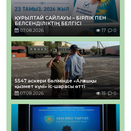
ҚҰРЫЛТАЙ САЙЛАУЫ – БІРЛІК ПЕН
БЕЛСЕНДІЛІКТІҢ БЕЛГІСІ
07.08.2026
17
0
5547 әскери бөлімінде «Алғашқы
қызмет күні» іс-шарасы өтті
07.08.2026
15
0