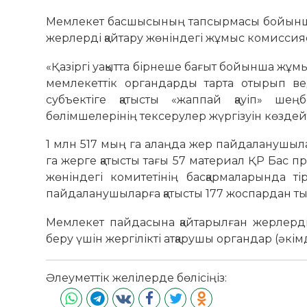
Мемлекет басшысының тапсырмасы бойынша
жерлерді қайтару жөніндегі жұмыс комиссияс
«Қазіргі уақытта бірнеше бағыт бойынша жұмыст
мемлекеттік органдарды тарта отырып вед
субъектіге қатысты «жаппай қауіп» шең
бөлімшелерінің тексерулер жүргізуін көзд
1 млн 517 мың га алаңда жер пайдаланушылар
га жерге қатысты тағы 57 материал ҚР Бас п
жөніндегі комитетінің басқармаларында 
пайдаланушыларға қатысты 177 жоспардан тыс
Мемлекет пайдасына қайтарылған жерлерді 
беру үшін жергілікті атқарушы органдар (әкім
Әлеуметтік желілерде бөлісіңіз: