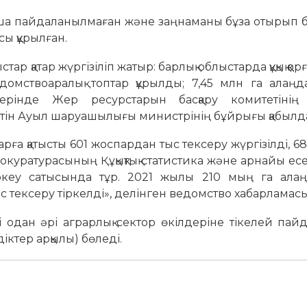
 пайдаланылмаған және заңнаманы бұза отырып б
ы құрылған.
ар қатар жүргізіліп жатыр: барлық облыстарда құқық қор
омствоаралық топтар құрылды; 7,45 млн га алаңд
берінде Жер ресурстарын басқару комитетінің а
ейтін Ауыл шаруашылығы министрінің бұйрығы қабылд
ға қатысты 601 жоспардан тыс тексеру жүргізілді, 6
рокуратурасының Құқықтық статистика және арнайы ес
тіркеу сатысында тұр. 2021 жылы 210 мың га ала
 тексеру тіркелді», делінген ведомство хабарламас
одан әрі аграрлық сектор өкілдеріне тікелей пай
діктер арқылы) бөледі.