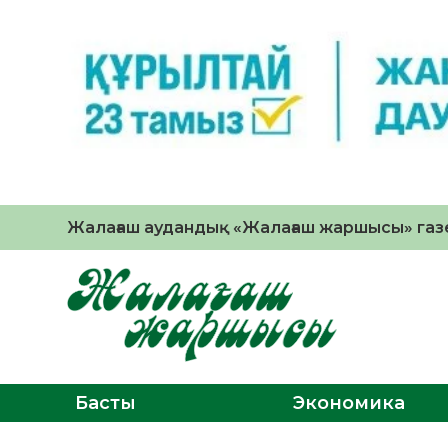
Жалағаш аудандық «Жалағаш жаршысы» газе
Басты
Экономика