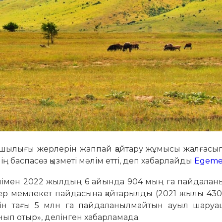
шылығы жерлерін жаппай қайтару жұмысы жалғасып
 баспасөз қызметі мәлім етті, деп хабарлайды
Egeme
шімен 2022 жылдың 6 айында 904 мың га пайдалан
ер мемлекет пайдасына қайтарылды (2021 жылы 430
ін тағы 5 млн га пайдаланылмайтын ауыл шару
нып отыр», делінген хабарламада.