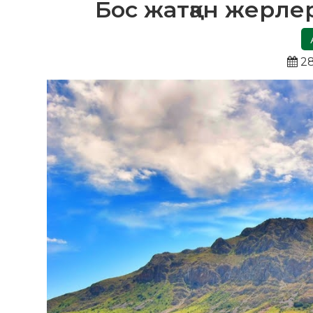
Бос жатқан жерле
28