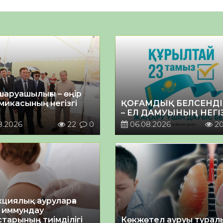
шаруашылығы – өңір
микасының негізгі
ҚОҒАМДЫҚ БЕЛСЕНДІ
– ЕЛ ДАМУЫНЫҢ НЕГІ
8.2026
22
0
06.08.2026
2
циялық ауруларға
 иммундау
тарының тиімділігі
Көкжөтел ауруы турал