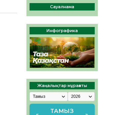
интеллект құралдарының
таныстырылымы өтті
Сауалнама
05.08.2026
34
0
Қазақстандықтардың 72,3%-
ы жаңа Құрылтай үшін дауыс
Инфографика
беруге дайын
05.08.2026
34
0
Жаңалықтар мұрағаты
ТАМЫЗ
«
»