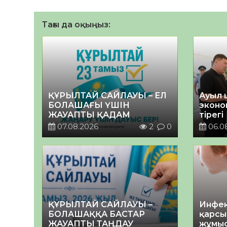
Тағы да оқыңыз:
ҚҰРЫЛТАЙ САЙЛАУЫ – ЕЛ
Ауыл 
БОЛАШАҒЫ ҮШІН
эконо
ЖАУАПТЫ ҚАДАМ
тірегі
07.08.2026
2
0
06.0
ҚҰРЫЛТАЙ САЙЛАУЫ –
Инфек
БОЛАШАҚҚА БАСТАР
қарсы
ЖАУАПТЫ ТАҢДАУ
жұмыс