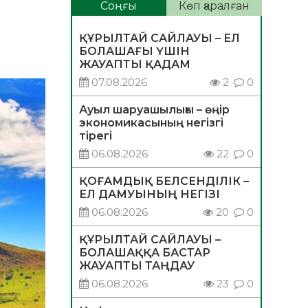
Соңғы
Көп қаралған
ҚҰРЫЛТАЙ САЙЛАУЫ – ЕЛ
БОЛАШАҒЫ ҮШІН
ЖАУАПТЫ ҚАДАМ
07.08.2026
2
0
Ауыл шаруашылығы – өңір
экономикасының негізгі
тірегі
06.08.2026
22
0
ҚОҒАМДЫҚ БЕЛСЕНДІЛІК –
ЕЛ ДАМУЫНЫҢ НЕГІЗІ
06.08.2026
20
0
ҚҰРЫЛТАЙ САЙЛАУЫ –
БОЛАШАҚҚА БАСТАР
ЖАУАПТЫ ТАҢДАУ
06.08.2026
23
0