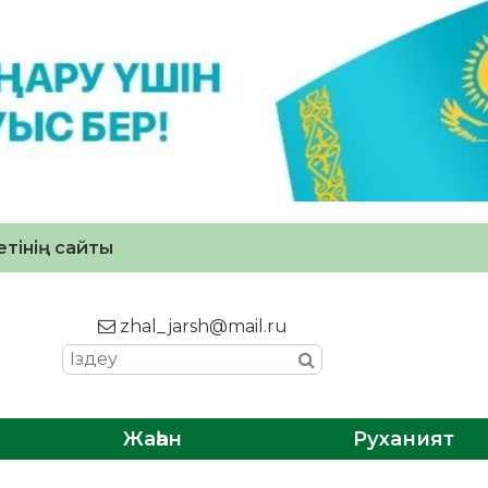
тінің сайты
zhal_jarsh@mail.ru
Жаһан
Руханият