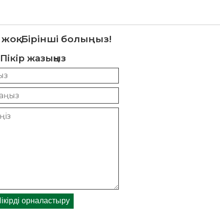
 жоқ. Бірінші болыңыз!
Пікір жазыңыз