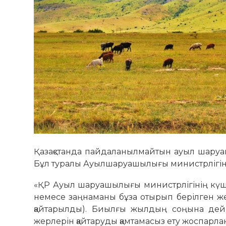
Қазақстанда пайдаланылмайтын ауыл шаруа
Бұл туралы Ауылшаруашылығы министрлігінің
«ҚР Ауыл шаруашылығы министрлігінің кү
немесе заңнаманы бұза отырып берілген ж
қайтарылды). Биылғы жылдың соңына дей
жерлерін қайтаруды қамтамасыз ету жоспарла