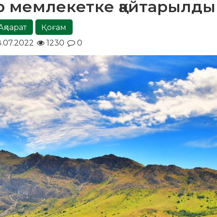
р мемлекетке қайтарылды
Ақпарат
Қоғам
.07.2022
1230
0