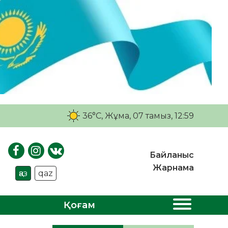
36°C
, Жұма, 07 тамыз, 12:59
Байланыс
Жарнама
қаз
qaz
Қоғам