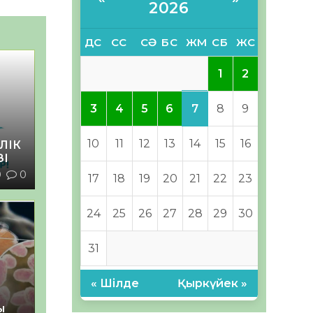
2026
ДС
СС
СӘ
БС
ЖМ
СБ
ЖС
1
2
7
3
4
5
6
8
9
10
11
12
13
14
15
16
ЛІК
ЗІ
0
0
17
18
19
20
21
22
23
24
25
26
27
28
29
30
31
« Шілде
Қыркүйек »
ы