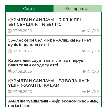
Соңғы
Көп қаралған
ҚҰРЫЛТАЙ САЙЛАУЫ – БІРЛІК ПЕН
БЕЛСЕНДІЛІКТІҢ БЕЛГІСІ
07.08.2026
10
0
5547 әскери бөлімінде «Алғашқы қызмет
күні» іс-шарасы өтті
07.08.2026
10
0
Қаржылық сауаттылықты арттыруға
бағытталған кездесу өтті
07.08.2026
10
0
ҚҰРЫЛТАЙ САЙЛАУЫ – ЕЛ БОЛАШАҒЫ
ҮШІН ЖАУАПТЫ ҚАДАМ
07.08.2026
16
0
Ауыл шаруашылығы – өңір экономикасының
негізгі тірегі