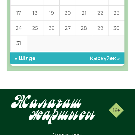
17
18
19
20
21
22
23
24
25
26
27
28
29
30
31
« Шілде
Қыркүйек »
16+
Меншік иесі: