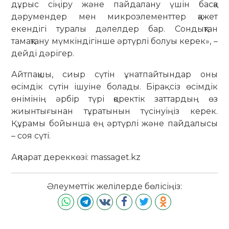
дұрыс сіңіру және пайдалану үшін басқа
дәрумендер мен микроэлементтер қажет
екендігі туралы дәлелдер бар. Сондықтан
тамақтану мүмкіндігінше әртүрлі болуы керек», –
дейді дәрігер.
Айтпақшы, сиыр сүтін ұнатпайтындар оны
өсімдік сүтін ішуіне болады. Бірақ сіз өсімдік
өнімінің әрбір түрі қоректік заттардың өз
жиынтығынан тұратынын түсінуіңіз керек.
Құрамы бойынша ең әртүрлі және пайдалысы
– соя сүті.
Ақпарат дереккөзі: massaget.kz
Әлеуметтік желілерде бөлісіңіз: