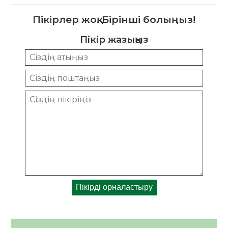
Пікірлер жоқ. Бірінші болыңыз!
Пікір жазыңыз