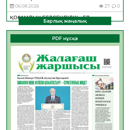
06.08.2026
27
0
ҚОҒАМДЫҚ БЕЛСЕНДІЛІК – ЕЛ
Барлық жаңалық
ДАМУЫНЫҢ НЕГІЗІ
06.08.2026
25
0
PDF нұсқа
ҚҰРЫЛТАЙ САЙЛАУЫ – БОЛАШАҚҚА
БАСТАР ЖАУАПТЫ ТАҢДАУ
06.08.2026
28
0
Инфекциялық ауруларға қарсы иммундау
жұмыстарының тиімділігі
06.08.2026
29
0
Көкжөтел ауруы туралы
06.08.2026
26
0
АПВ вакцинасы туралы мәлімет
06.08.2026
27
0
Open Air: Қызылорда облысы полиция