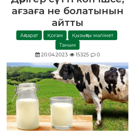
ағзаға не болатынын
айтты
Ақпарат
Қоғам
Қызықты мәлімет
Таным
20.04.2023
15325
0