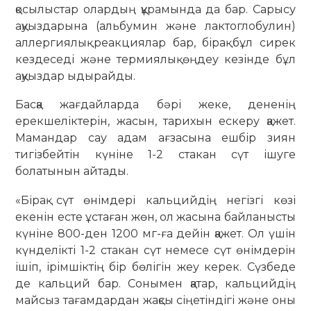
қосылыстар олардың құрамында да бар. Сарысу
ақуыздарына (альбумин және лактоглобулин)
аллергиялық реакциялар бар, бірақ бұл сирек
кездеседі және термиялық өңдеу кезінде бұл
ақуыздар ыдырайды.
Басқа жағдайларда бәрі жеке, дененің
ерекшеліктерін, жасын, тарихын ескеру қажет.
Мамандар сау адам ағзасына ешбір зиян
тигізбейтін күніне 1-2 стакан сүт ішуге
болатынын айтады.
«Бірақ сүт өнімдері кальцийдің негізгі көзі
екенін есте ұстаған жөн, ол жасына байланысты
күніне 800-ден 1200 мг-ға дейін қажет. Ол үшін
күнделікті 1-2 стакан сүт немесе сүт өнімдерін
ішіп, ірімшіктің бір бөлігін жеу керек. Сүзбеде
де кальций бар. Сонымен қатар, кальцийдің
майсыз тағамдардан жақсы сіңетіндігі және оны