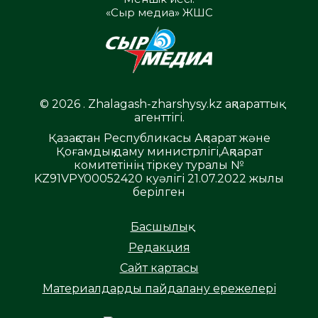
«Сыр медиа» ЖШС
© 2026 . Zhalagash-zharshysy.kz ақпараттық
агенттігі.
Қазақстан Республикасы Ақпарат және
Қоғамдық даму министрлігі,Ақпарат
комитетінің тіркеу туралы №
KZ91VPY00052420 куәлігі 21.07.2022 жылы
берілген
Басшылық
Редакция
Сайт картасы
Материалдарды пайдалану ережелері