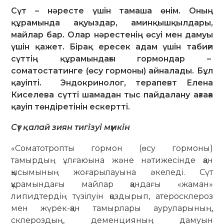
Сүт – нәресте үшін тамаша өнім. Оның
құрамында ақуыздар, аминқышқылдары,
майлар бар. Олар нәрестенің өсуі мен дамуы
үшін қажет. Бірақ ересек адам үшін табиғи
сүттің құрамындағы гормондар –
соматостатинге (өсу гормоны) айналады. Бұл
қауіпті. Эндокринолог, терапевт Елена
Киселева сүтті шамадан тыс пайдалану ағзаға
қауіп төндіретінін ескертті.
Сүт қалай зиян тигізуі мүмкін
«Соматотропты гормон (өсу гормоны)
тамырдың ұлғаюына және нәтижесінде қан
қысымының жоғарылауына әкеледі. Сүт
құрамындағы майлар қандағы «жаман»
липидтердің түзілуін қоздырып, атеросклероз
мен жүрек-қан тамырлары ауруларының,
склероздың, деменцияның дамуын