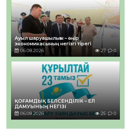
Ауыл шаруашылығы – өңір
экономикасының негізгі тірегі
06.08.2026
27
0
ҚОҒАМДЫҚ БЕЛСЕНДІЛІК – ЕЛ
ДАМУЫНЫҢ НЕГІЗІ
06.08.2026
25
0