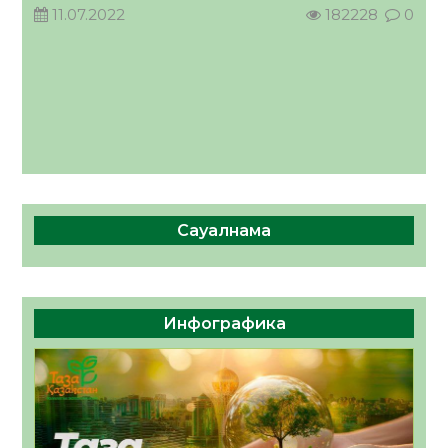
11.07.2022
182228
0
Сауалнама
Инфографика