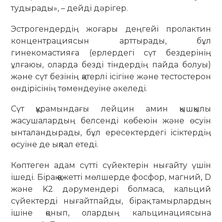
тудырады», – дейді дәрігер.
Эстрогендердің жоғары деңгейі пролактин
концентрациясын арттырады, бұл
гинекомастияға (ерлердегі сүт бездерінің
ұлғаюы, оларда безді тіндердің пайда болуы)
және сүт безінің қатерлі ісігіне және тестостерон
өндірісінің төмендеуіне әкеледі.
Сүт құрамындағы лейцин амин қышқылы
жасушалардың белсенді көбеюін және өсуін
ынталандырады, бұл ересектердегі ісіктердің
өсуіне де ықпал етеді.
Көптеген адам сүтті сүйектерін нығайту үшін
ішеді. Бірақ қажетті мөлшерде фосфор, магний, D
және K2 дәрумендері болмаса, кальций
сүйектерді нығайтпайды, бірақ тамырлардың
ішіне қонып, олардың кальцинациясына