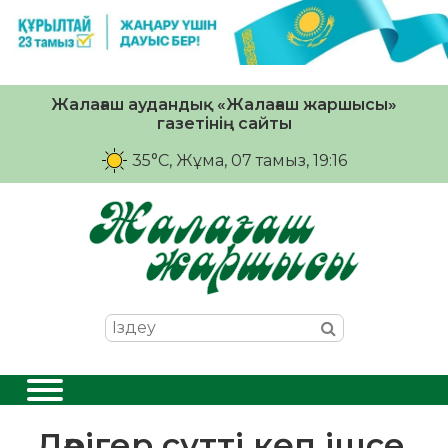
Жалағаш аудандық «Жалағаш жаршысы»
газетінің сайты
35°C
, Жұма, 07 тамыз, 19:16
Дәрігер сүтті көп ішсе,