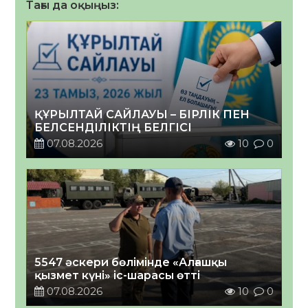
Тағы да оқыңыз:
ҚҰРЫЛТАЙ САЙЛАУЫ – БІРЛІК ПЕН
БЕЛСЕНДІЛІКТІҢ БЕЛГІСІ
07.08.2026
10
0
5547 әскери бөлімінде «Алғашқы
қызмет күні» іс-шарасы өтті
07.08.2026
10
0