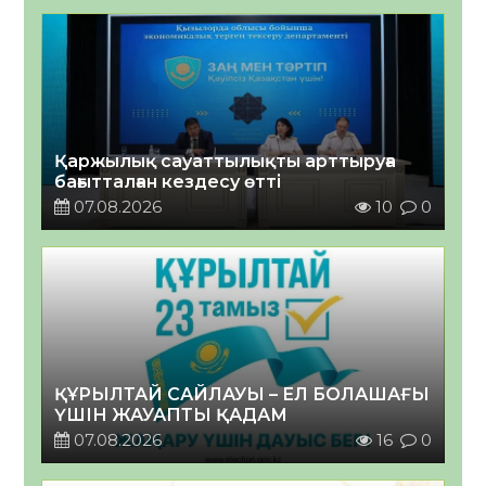
Қаржылық сауаттылықты арттыруға
бағытталған кездесу өтті
07.08.2026
10
0
ҚҰРЫЛТАЙ САЙЛАУЫ – ЕЛ БОЛАШАҒЫ
ҮШІН ЖАУАПТЫ ҚАДАМ
07.08.2026
16
0