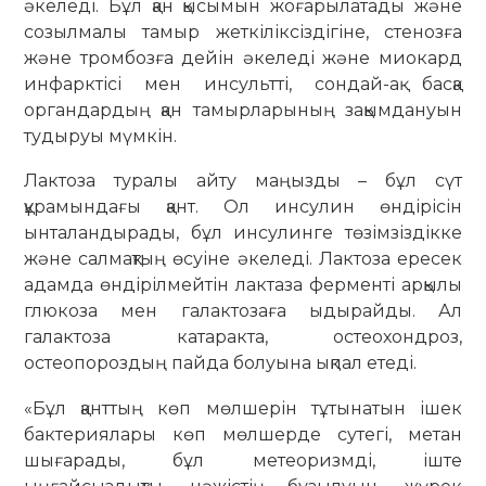
әкеледі. Бұл қан қысымын жоғарылатады және
созылмалы тамыр жеткіліксіздігіне, стенозға
және тромбозға дейін әкеледі және миокард
инфарктісі мен инсультті, сондай-ақ басқа
органдардың қан тамырларының зақымдануын
тудыруы мүмкін.
Лактоза туралы айту маңызды – бұл сүт
құрамындағы қант. Ол инсулин өндірісін
ынталандырады, бұл инсулинге төзімзіздікке
және салмақтың өсуіне әкеледі. Лактоза ересек
адамда өндірілмейтін лактаза ферменті арқылы
глюкоза мен галактозаға ыдырайды. Ал
галактоза катаракта, остеохондроз,
остеопороздың пайда болуына ықпал етеді.
«Бұл қанттың көп мөлшерін тұтынатын ішек
бактериялары көп мөлшерде сутегі, метан
шығарады, бұл метеоризмді, іште