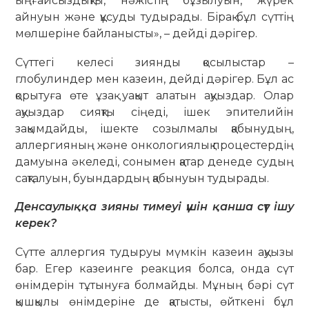
ыңғайсыздықты, нәжістің бұзылуын, жүрек
айнуын және құсуды тудырады. Бірақ бұл сүттің
мөлшеріне байланысты», – дейді дәрігер.
Сүттегі келесі зиянды қосылыстар –
глобулиндер мен казеин, дейді дәрігер. Бұл ас
қорытуға өте ұзақ уақыт алатын ақуыздар. Олар
ақуыздар сияқты сіңеді, ішек эпителийін
зақымдайды, ішекте созылмалы қабынудың,
аллергияның және онкологиялық процестердің
дамуына әкеледі, сонымен қатар денеде судың
сақталуын, буындардың қабынуын тудырады.
Денсаулыққа зияны тимеуі үшін қанша сүт ішу
керек?
Сүтте аллергия тудыруы мүмкін казеин ақуызы
бар. Егер казеинге реакция болса, онда сүт
өнімдерін тұтынуға болмайды. Мұның бәрі сүт
қышқылы өнімдеріне де қатысты, өйткені бұл