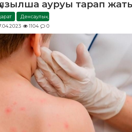
қызылша ауруы тарап жат
парат
Денсаулық
.04.2023
1104
0