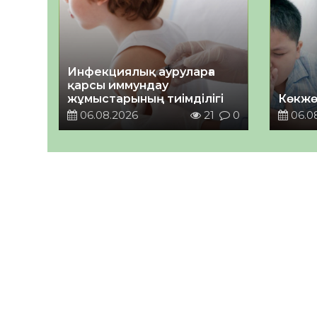
Инфекциялық ауруларға
қарсы иммундау
жұмыстарының тиімділігі
Көкжө
06.08.2026
21
0
06.0