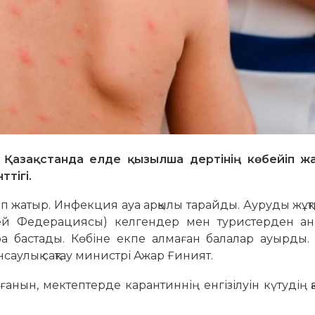
 Қазақстанда елде қызылша дертінің көбейіп ж
ттігі.
ап жатыр. Инфекция ауа арқылы тарайды. Ауруды жұ
сей Федерациясы) келгендер мен туристерден аны
а бастады. Көбіне екпе алмаған балалар ауырды.
нсаулық сақтау министрі Ажар Ғиният.
нын, мектептерде карантиннің енгізілуін күтудің қа