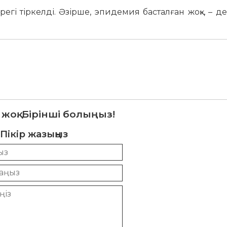
егі тіркелді. Әзірше, эпидемия басталған жоқ», – д
 жоқ. Бірінші болыңыз!
Пікір жазыңыз