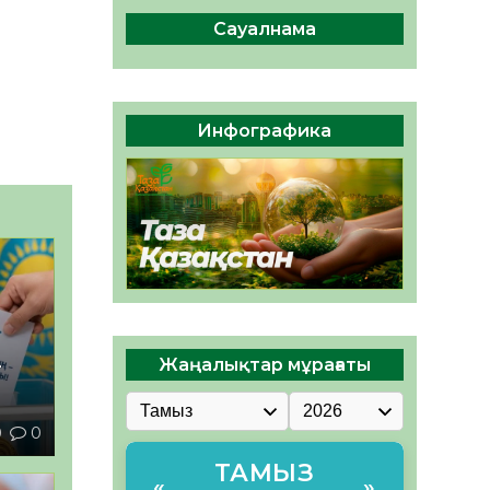
ы жаңа Құрылтай үшін дауыс
беруге дайын
Сауалнама
05.08.2026
32
0
ӘРБІР ДАУЫС – ҚОҒАМ
ДАМУЫНА ҚОСЫЛҒАН
Инфографика
ҮЛЕС
05.08.2026
39
0
Жаңалықтар мұрағаты
–
0
0
ТАМЫЗ
«
»