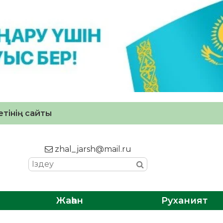
тінің сайты
zhal_jarsh@mail.ru
Жаһан
Руханият