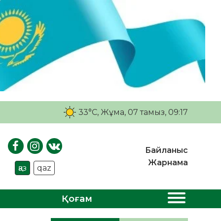
33°C
, Жұма, 07 тамыз, 09:17
Байланыс
Жарнама
қаз
qaz
Қоғам