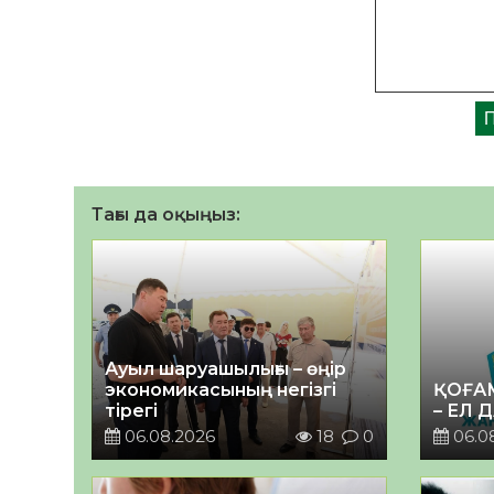
Тағы да оқыңыз:
Ауыл шаруашылығы – өңір
экономикасының негізгі
ҚОҒА
тірегі
– ЕЛ 
06.08.2026
18
0
06.0