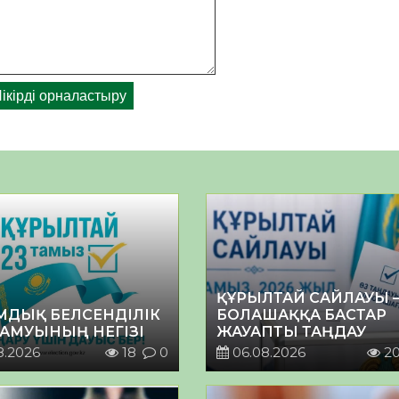
ҚҰРЫЛТАЙ САЙЛАУЫ 
МДЫҚ БЕЛСЕНДІЛІК
БОЛАШАҚҚА БАСТАР
ДАМУЫНЫҢ НЕГІЗІ
ЖАУАПТЫ ТАҢДАУ
8.2026
18
0
06.08.2026
2