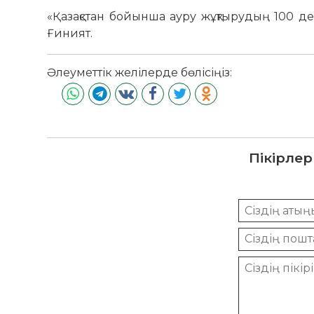
«Қазақстан бойынша ауру жұқтырудың 100 дер
Ғиният.
Әлеуметтік желілерде бөлісіңіз:
Пікірлер