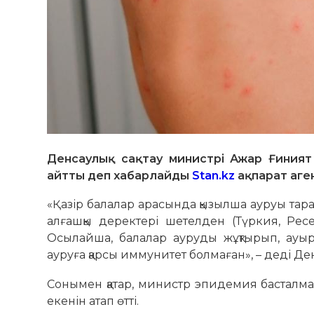
Денсаулық сақтау министрі Ажар Ғиният
айтты деп хабарлайды
Stan.kz
ақпарат аген
«Қазір балалар арасында қызылша ауруы тар
алғашқы деректері шетелден (Түркия, Ре
Осылайша, балалар ауруды жұқтырып, ауыр
ауруға қарсы иммунитет болмаған», – деді Де
Сонымен қатар, министр эпидемия басталмаға
екенін атап өтті.