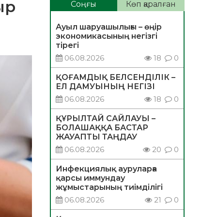
ыр
Соңғы
Көп қаралған
Ауыл шаруашылығы – өңір
экономикасының негізгі
тірегі
06.08.2026
18
0
ҚОҒАМДЫҚ БЕЛСЕНДІЛІК –
ЕЛ ДАМУЫНЫҢ НЕГІЗІ
06.08.2026
18
0
ҚҰРЫЛТАЙ САЙЛАУЫ –
БОЛАШАҚҚА БАСТАР
ЖАУАПТЫ ТАҢДАУ
06.08.2026
20
0
Инфекциялық ауруларға
қарсы иммундау
жұмыстарының тиімділігі
06.08.2026
21
0