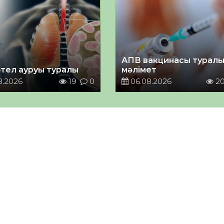
АПВ вакцинасы турал
тел ауруы туралы
мәлімет
8.2026
19
0
06.08.2026
2