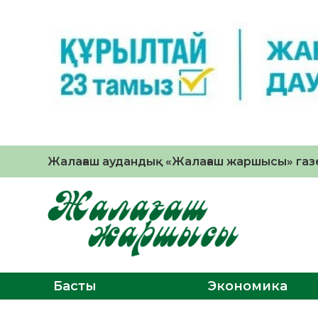
Жалағаш аудандық «Жалағаш жаршысы» газе
Басты
Экономика