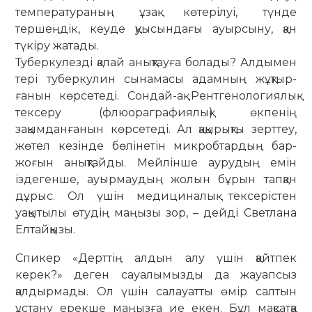
температураның ұзақ көтерілуі, түнде
тершеңдік, кеуде қуысындағы ауырсыну, қан
түкіру жатады.
Туберкулезді қалай анықтауға болады? Алдымен
тері туберкулин сынамасы адамның жұқтыр­
ғанын көрсетеді. Сондай-ақ Рентге­ноло­гия­лық
тексеру (флюора­графиялық) өкпенің
зақымданғанын көрсетеді. Ал қақырықты зерттеу,
жөтел кезінде бөлінетін микробтардың бар-
жоғын анықтайды. Мейлінше аурудың емін
іздегенше, ауырмаудың жолын бұрын тапқан
дұрыс. Ол үшін медициналық тексерістен
уақытылы өтудің маңызы зор, – дейді Светлана
Елтайқызы.
Спикер «Дерттің алдын алу үшін қайтпек
керек?» деген сауалымызды да жауапсыз
қалдырмады. Ол үшін салауатты өмір салтын
ұстану ерекше маңызға ие екен. Бұл мақсатқа