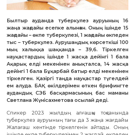
Былтыр ауданда туберкулез ауруының 16
жаңа жағдайы есепке алынған. Оның ішінде 15
жағдайы – өкпе туберкулезі, 1 жағдайы өкпеден
тыс – туберкулез. Аурушаңдық көрсеткіші 100
мың халыққа шаққанда – 39,6. Тіркелген
науқастардың ішінде 1 жасқа дейінгі 1 бала
Ақарық елді мекенінен анықталса, 14 жасқа
дейінгі 1 бала Бұқарбай батыр елді мекенінен
тіркелген. Қазіргі таңда науқастар түгелдей
ем алуда. БАҚ өкілдерімен өткен брифингте
аудандық СЭБ басқармасының бас маманы
Светлана Жүнісахметова осылай деді.
Спикер 2023 жылдың алғашқы тоқсанында
туберкулез ауруының тағы да 3 жаңа жағдайы
Жалағаш кентінде тіркелгенін айтады. Оның
ішінде өкпе туберкулезімен 2 жағдай, өкпе­ден