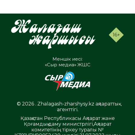
16+
Меншік иесі:
«Сыр медиа» ЖШС
© 2026 . Zhalagash-zharshysy.kz ақпараттық
агенттігі.
Қазақстан Республикасы Ақпарат және
Қоғамдық даму министрлігі,Ақпарат
комитетінің тіркеу туралы №