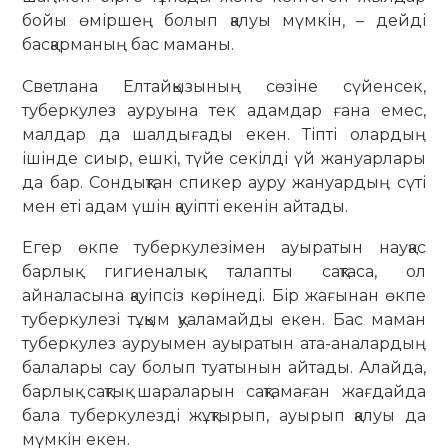
бойы өміршең болып қалуы мүмкін, – дейді
басқарманың бас маманы.
Светлана Елтайқызының сөзіне сүйенсек,
туберкулез ауруына тек адамдар ғана емес,
малдар да шал­дығады екен. Тіпті олардың
ішінде сиыр, ешкі, түйе секілді үй жануар­лары
да бар. Сондықтан спикер ауру жануардың сүті
мен еті адам үшін қауіпті екенін айтады.
Егер өкпе туберкулезімен ауыра­тын науқас
барлық гигиеналық та­лапты сақтаса, ол
айналасына қауіпсіз көрінеді. Бір жағынан өкпе
тубер­кулезі тұқым қуаламайды екен. Бас маман
туберкулез ауруы­мен ауы­ратын ата-аналардың
балала­ры сау болып туатынын айтады. Алайда,
барлық сақтық шара­ларын сақтамаған жағдайда
бала тубер­ку­лезді жұқтырып, ауырып қалуы да
мүмкін екен.