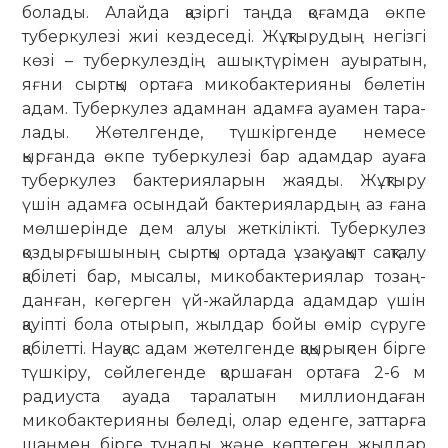
болады. Алайда қа­зіргі таңда қоғамда өкпе
туберкулезі жиі кездеседі. Жұқтырудың негізгі
көзі – туберкулездің ашық түрімен ауыратын,
яғни сыртқы ортаға мико­бактерияны бөлетін
адам. Тубер­кулез адамнан адамға ауамен тара­
лады. Жөтелгенде, түшкіргенде немесе
қырғанда өкпе туберкулезі бар адамдар ауаға
туберкулез бакте­рия­ларын жаяды. Жұқтыру
үшін адамға осындай бактериялардың аз ғана
мөлшерінде дем алуы жеткілікті. Туберкулез
қоздырғышының сыртқы ортада ұзақ уақыт сақталу
қабілеті бар, мысалы, микобактериялар тозаң­
данған, көгерген үй-жайларда адамдар үшін
қауіпті бола отырып, жылдар бойы өмір сүруге
қабілетті. Науқас адам жөтелгенде қақырықпен бірге
түшкіру, сөйлегенде қоршаған ортаға 2-6 м
радиуста ауада таралатын миллиондаған
микобактерияны бө­леді, олар еденге, заттарға
шаңмен бірге тұнады және көптеген жылдар