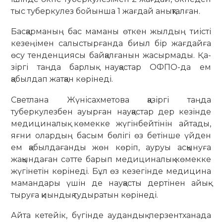
тыс туберкулез бойынша 1 жағдай анықталған.
Басқарманың бас маманы өткен жыл­­дың тиісті
кезеңімен салыс­тыр­ғанда биыл бір жағдайға
өсу тенден­циясы байқалғанын жасыр­мады. Қа­
зіргі таңда барлық науқастар ОФПО-да ем
қабылдап жатқан көрінеді.
Светлана Жүнісахметова қазіргі таңда
туберкулезбен ауырған нау­қастар дер кезінде
медициналық кө­мекке жүгінбейтінін айтады,
яғни олар­дың басым бөлігі өз бетінше үйден
ем қабылдағанды жөн көріп, ауруы асқынуға
жақындаған сәтте ба­рып медициналық көмекке
жүгінетін көрінеді. Бұл өз кезегінде медицина
маман­дары үшін де науқасты дертінен айық­
тыруға қиындық тудыратын көрінеді.
Айта кетейік, бүгінде аудандық перзентханада