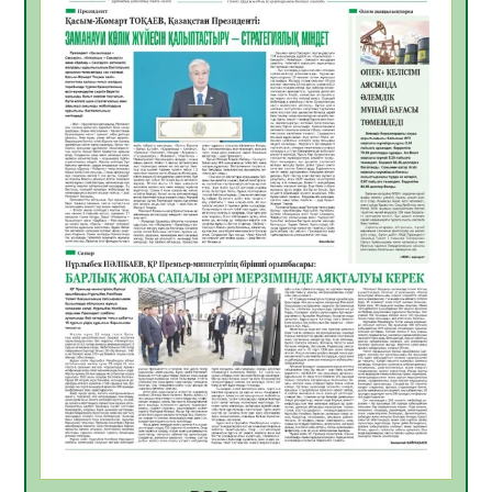
06.08.2026
48
0
Көкжөтел ауруы туралы
06.08.2026
44
0
АПВ вакцинасы туралы мәлімет
06.08.2026
43
0
Open Air: Қызылорда облысы полиция
департаменті 20 мыңнан астам
көрерменнің қауіпсіздігін қамтамасыз етті
06.08.2026
57
0
ҚЫЗЫЛОРДАДА «САНАЛЫ ҰРПАҚ –
ЖАРҚЫН БОЛАШАҚ» АТТЫ КЕҢЕЙТІЛГЕН
МӘЖІЛІС ӨТТІ
05.08.2026
57
0
Қазақстан Орталық Азиядағы көшуге ең
қолайлы ел атанды