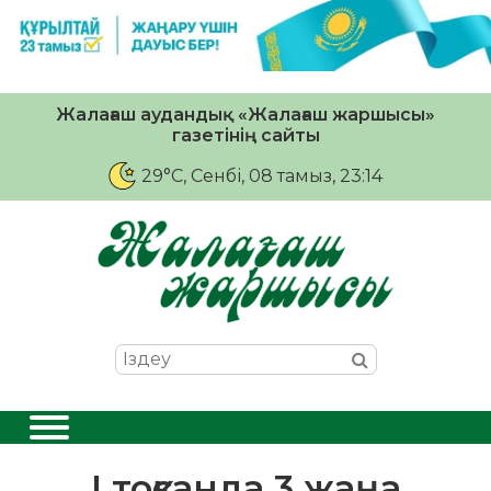
Жалағаш аудандық «Жалағаш жаршысы»
газетінің сайты
29°C
, Сенбі, 08 тамыз, 23:14
І тоқсанда 3 жаңа