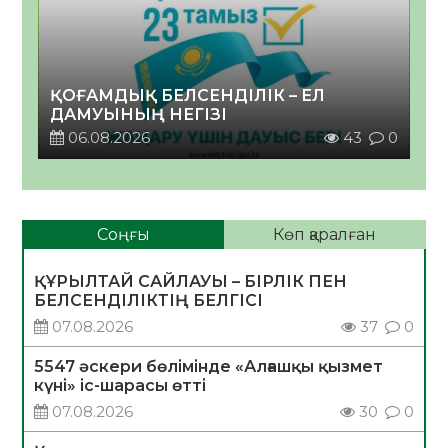
ҚОҒАМДЫҚ БЕЛСЕНДІЛІК – ЕЛ
ДАМУЫНЫҢ НЕГІЗІ
06.08.2026
43
0
Соңғы
Көп қаралған
ҚҰРЫЛТАЙ САЙЛАУЫ – БІРЛІК ПЕН
БЕЛСЕНДІЛІКТІҢ БЕЛГІСІ
07.08.2026
37
0
5547 әскери бөлімінде «Алғашқы қызмет
күні» іс-шарасы өтті
07.08.2026
30
0