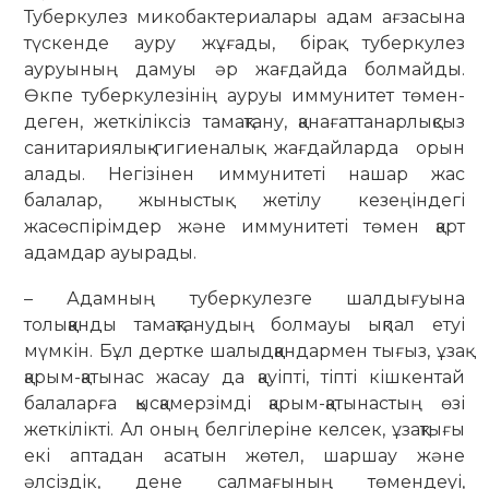
Туберкулез микобактериалары адам ағзасына
түскенде ауру жұ­ғады, бірақ туберкулез
ауруының дамуы әр жағдайда болмайды.
Өкпе тубер­кулезінің ауруы иммунитет төмен­
деген, жеткіліксіз тамақтану, қана­ғат­танарлықсыз
санитариялық-гигие­налық жағдайларда орын
алады. Негізінен иммунитеті нашар жас
балалар, жыныстық жетілу кезеңін­дегі
жасөспірімдер және иммунитеті төмен қарт
адамдар ауырады.
– Адамның туберкулезге шалды­ғуына
толыққанды тамақтанудың бол­мауы ықпал етуі
мүмкін. Бұл дертке шалыдққандармен тығыз, ұзақ
қарым-қатынас жасау да қауіпті, тіпті кішкентай
балаларға қысқамерзімді қарым-қатынастың өзі
жеткілікті. Ал оның белгілеріне келсек, ұзақтығы
екі аптадан асатын жөтел, шаршау және
әлсіздік, дене салмағының төмендеуі,