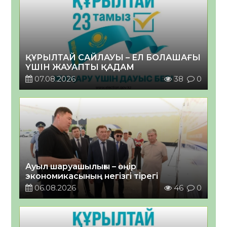
ҚҰРЫЛТАЙ САЙЛАУЫ – ЕЛ БОЛАШАҒЫ
ҮШІН ЖАУАПТЫ ҚАДАМ
07.08.2026
38
0
Ауыл шаруашылығы – өңір
экономикасының негізгі тірегі
06.08.2026
46
0