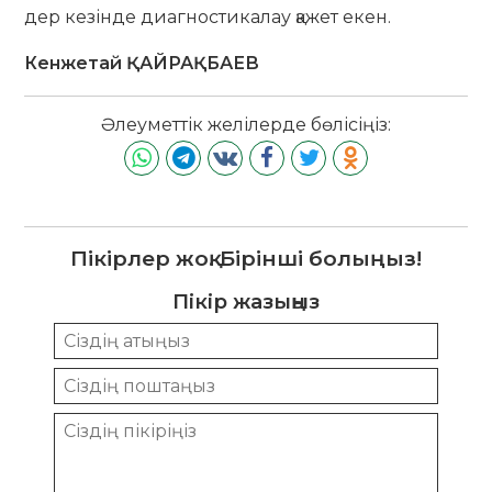
дер кезінде диаг­ностикалау қажет екен.
Кенжетай ҚАЙРАҚБАЕВ
Әлеуметтік желілерде бөлісіңіз:
Пікірлер жоқ. Бірінші болыңыз!
Пікір жазыңыз