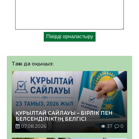
Тағы да оқыңыз:
ҚҰРЫЛТАЙ САЙЛАУЫ – БІРЛІК ПЕН
БЕЛСЕНДІЛІКТІҢ БЕЛГІСІ
07.08.2026
37
0