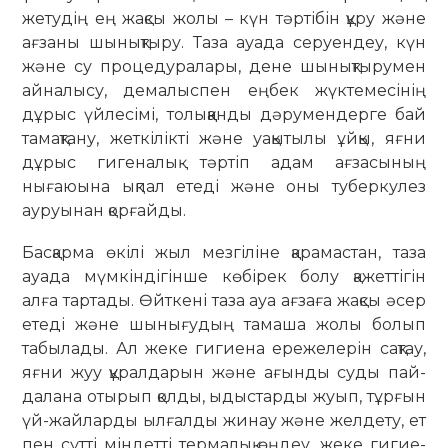
жетудің ең жақсы жолы – күн тәртібін құру және
ағзаны шынықтыру. Таза ауада серуендеу, күн
және су процедуралары, дене шынықтырумен
айналысу, демалыспен еңбек жүкте­месінің
дұрыс үйлесімі, толыққанды дәрумендерге бай
тамақтану, жет­кілікті және уақытылы ұйқы, яғни
дұрыс гигеналық тәртіп адам ағза­сының
нығаюына ықпал етеді және оны туберкулез
ауруынан қорғайды.
Басқарма өкілі жыл мезгіліне қарамастан, таза
ауада мүмкіндігінше көбірек болу қажеттігін
алға тартады. Өйткені таза ауа ағзаға жақсы әсер
етеді және шынығудың тамаша жолы болып
табылады. Ал жеке гигиена ережелерін сақтау,
яғни жуу құралдарын және ағынды суды пай­
далана отырып қолды, ыдыстарды жуып, тұрғын
үй-жайларды ылғалды жинау және желдету, ет
пен сүтті міндетті термалық өңдеу, жеке гигие­