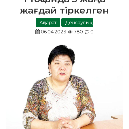
жағдай тіркелген
Ақпарат
Денсаулық
06.04.2023
780
0