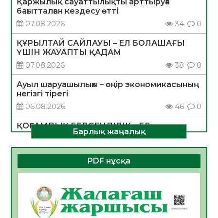
Қаржылық сауаттылықты арттыруға
бағытталған кездесу өтті
07.08.2026
34
0
ҚҰРЫЛТАЙ САЙЛАУЫ – ЕЛ БОЛАШАҒЫ
ҮШІН ЖАУАПТЫ ҚАДАМ
07.08.2026
38
0
Ауыл шаруашылығы – өңір экономикасының
негізгі тірегі
06.08.2026
46
0
ҚОҒАМДЫҚ БЕЛСЕНДІЛІК – ЕЛ
Барлық жаңалық
ДАМУЫНЫҢ НЕГІЗІ
06.08.2026
43
0
PDF нұсқа
ҚҰРЫЛТАЙ САЙЛАУЫ – БОЛАШАҚҚА
БАСТАР ЖАУАПТЫ ТАҢДАУ
06.08.2026
45
0
Инфекциялық ауруларға қарсы иммундау
жұмыстарының тиімділігі