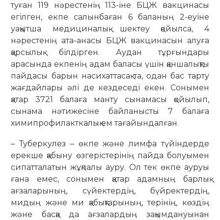
туған 119 нәрестенің 113-іне БЦЖ вакцинасы
егілген, екпе салынбаған 6 баланың 2-еуіне
уақытша медициналық шектеу қойыл­са, 4
нәрестенің ата-анасы БЦЖ вак­цинасын алуға
қарсылық білдірген. Аудан тұрғындары
арасында екпенің адам баласы үшін қаншалықты
пай­дасы барын насихаттасақ та, одан бас тарту
жағдайлары әлі де кез­деседі екен. Сонымен
қатар 3721 ба­лаға манту сынамасы қойылып,
сынама нәтижесіне байланысты 7 ба­лаға
химипрофилакткалық ем тағайындалған.
– Туберкулез – өкпе және лимфа түйіндерде
ерекше қабыну өзге­рістерінің пайда болуымен
сипат­талатын жұқпалы ауру. Ол тек өкпе ауруы
ғана емес, сонымен қатар адам­ның барлық
ағзаларының, сүйек­тердің, бүйректердің,
мидың және ми қабықтарының, терінің, көздің
және басқа да ағзалардың зақым­дануынан