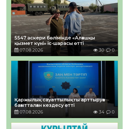
5547 әскери бөлімінде «Алғашқы
қызмет күні» іс-шарасы өтті
07.08.2026
30
0
Қаржылық сауаттылықты арттыруға
бағытталған кездесу өтті
07.08.2026
34
0