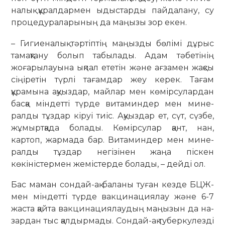
налық құралдармен ыдыстарды пай­далану, су
процедураларының да маңызы зор екен.
– Гигиеналық тәртіптің маңыз­ды бөлімі дұрыс
тамақтану болып табылады. Адам тәбетінің
жоғары­лауына ықпал ететін және ағзамен жақсы
сіңіретін түрлі тағамдар жеу керек. Тағам
құрамына ақуыздар, майлар мен көмірсулардан
басқа міндетті түрде витаминдер мен мине­
ралды тұздар кіруі тиіс. Ақуыздар ет, сүт, сүзбе,
жұмыртқада болады. Көмірсулар қант, нан,
картоп, жар­мада бар. Витаминдер мен мине­
ралды тұздар негізінен жаңа піскен
көкіністермен жемістерде болады, – дейді ол.
Бас маман сондай-ақ баланы туған кезде БЦЖ-
мен міндетті түрде вакцинациялау және 6-7
жаста қайта вакцинациялаудың маңызын да на­
зардан тыс қалдырмады. Сон­дай-ақ туберкулезді