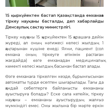
15 қыркүйектен бастап Қазақстанда емханаға
тіркеу науқаны басталды, деп хабарлайды
Денсаулық сақтау министрлігі.
Тіркеу науқаны 15 қыркүйектен 15 қарашаға дейін
жүреді, ал оның нәтижесі келесі жылдың 1
қаңтарынан күшіне енеді. Яғни, пациент (сол
емхана оның тіркеуге өтінімін растаған
жағдайда) өзге емханадан медициналық
көмекті келесі жылдың басынан бастап алады.
Өзге емханаға тіркелген кезде, бұрынғысынан
автоматты түрде есептен шығарылады. Тағы да
қандай себептерге байланысты емхананы
ауыстыруға болады? Еске сала кетейік, тіркеу
науқаны – емхананы ауыстырудың жалғыз
мүмкіндігі емес. Оны жылына бір мәрте еркін