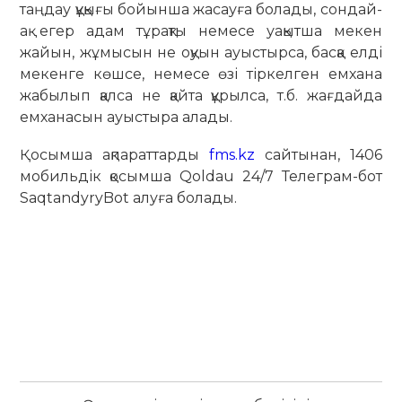
таңдау құқығы бойынша жасауға болады, сондай-
ақ егер адам тұрақты немесе уақытша мекен
жайын, жұмысын не оқуын ауыстырса, басқа елді
мекенге көшсе, немесе өзі тіркелген емхана
жабылып қалса не қайта құрылса, т.б. жағдайда
емханасын ауыстыра алады.
Қосымша ақпараттарды
fms.kz
сайтынан, 1406
мобильдік қосымша Qoldau 24/7 Телеграм-бот
SaqtandyryBot алуға болады.