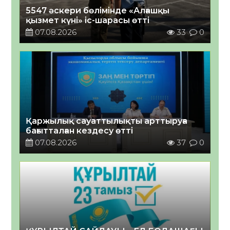
5547 әскери бөлімінде «Алғашқы
қызмет күні» іс-шарасы өтті
07.08.2026
33
0
Қаржылық сауаттылықты арттыруға
бағытталған кездесу өтті
07.08.2026
37
0