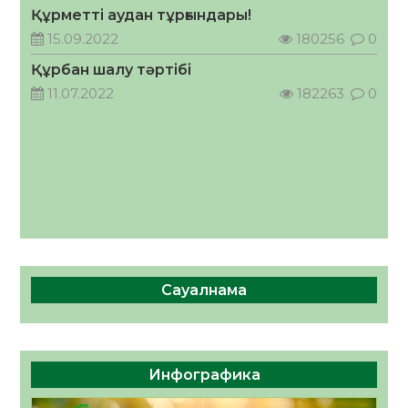
Құрметті аудан тұрғындары!
Руслан Рүстемұлы облыс әкімінің
кеңесшісі болып тағайындалды
15.09.2022
180256
0
05.08.2026
58
0
Құрбан шалу тәртібі
11.07.2022
182263
0
Сауалнама
Инфографика