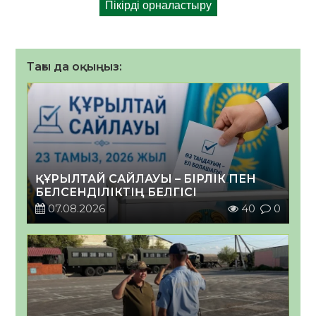
Тағы да оқыңыз:
ҚҰРЫЛТАЙ САЙЛАУЫ – БІРЛІК ПЕН
БЕЛСЕНДІЛІКТІҢ БЕЛГІСІ
07.08.2026
40
0