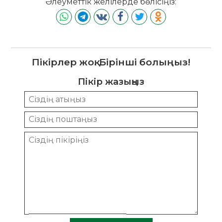
Әлеуметтік желілерде бөлісіңіз:
Пікірлер жоқ. Бірінші болыңыз!
Пікір жазыңыз