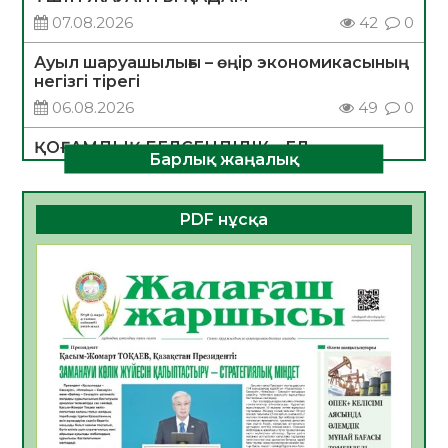
07.08.2026
42
0
Ауыл шаруашылығы – өңір экономикасының
негізгі тірегі
06.08.2026
49
0
ҚОҒАМДЫҚ БЕЛСЕНДІЛІК – ЕЛ
Барлық жаңалық
ДАМУЫНЫҢ НЕГІЗІ
06.08.2026
47
0
PDF нұсқа
ҚҰРЫЛТАЙ САЙЛАУЫ – БОЛАШАҚҚА
БАСТАР ЖАУАПТЫ ТАҢДАУ
06.08.2026
49
0
Инфекциялық ауруларға қарсы иммундау
жұмыстарының тиімділігі
06.08.2026
51
0
Көкжөтел ауруы туралы
06.08.2026
48
0