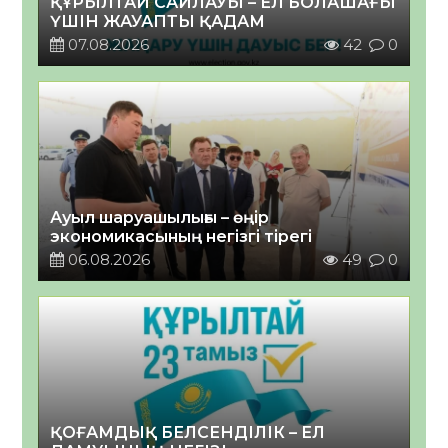
ҚҰРЫЛТАЙ САЙЛАУЫ – ЕЛ БОЛАШАҒЫ
ҮШІН ЖАУАПТЫ ҚАДАМ
07.08.2026
42
0
Ауыл шаруашылығы – өңір
экономикасының негізгі тірегі
06.08.2026
49
0
ҚОҒАМДЫҚ БЕЛСЕНДІЛІК – ЕЛ