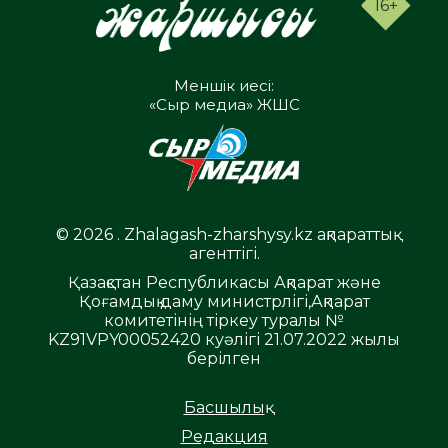
16+
Меншік иесі:
«Сыр медиа» ЖШС
© 2026 . Zhalagash-zharshysy.kz ақпараттық
агенттігі.
Қазақстан Республикасы Ақпарат және
Қоғамдық даму министрлігі,Ақпарат
комитетінің тіркеу туралы №
KZ91VPY00052420 куәлігі 21.07.2022 жылы
берілген
Басшылық
Редакция