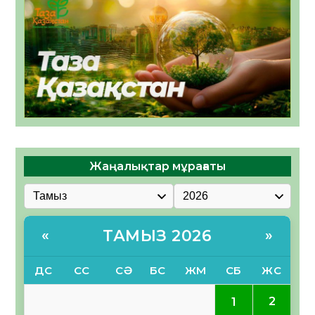
Жаңалықтар мұрағаты
ТАМЫЗ 2026
«
»
ДС
СС
СӘ
БС
ЖМ
СБ
ЖС
2
1