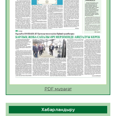
АПВ вакцинасы туралы мәлімет
06.08.2026
46
0
Open Air: Қызылорда облысы полиция
департаменті 20 мыңнан астам
көрерменнің қауіпсіздігін қамтамасыз етті
06.08.2026
60
0
ҚЫЗЫЛОРДАДА «САНАЛЫ ҰРПАҚ –
ЖАРҚЫН БОЛАШАҚ» АТТЫ КЕҢЕЙТІЛГЕН
МӘЖІЛІС ӨТТІ
05.08.2026
61
0
Қазақстан Орталық Азиядағы көшуге ең
қолайлы ел атанды
05.08.2026
60
0
PDF мұрағат
Өрт қауіпсіздігі талаптарын сақтау – әр
азаматтың міндеті
Хабарландыру
05.08.2026
64
0