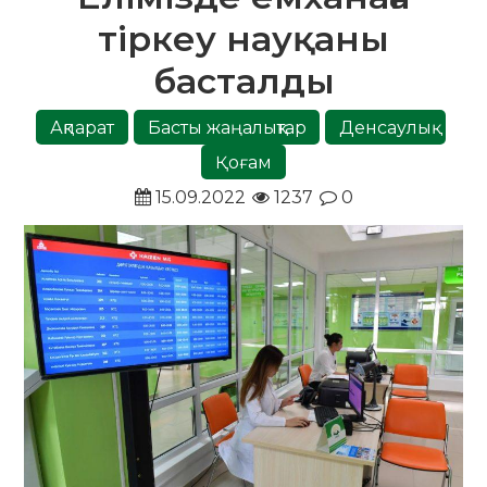
тіркеу науқаны
басталды
Ақпарат
Басты жаңалықтар
Денсаулық
Қоғам
15.09.2022
1237
0