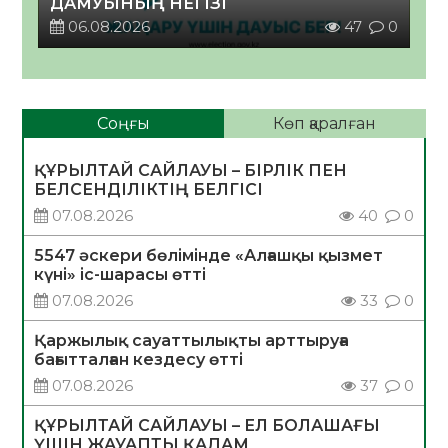
ДАМУЫНЫҢ НЕГІЗІ
06.08.2026
47
0
Соңғы
Көп қаралған
ҚҰРЫЛТАЙ САЙЛАУЫ – БІРЛІК ПЕН
БЕЛСЕНДІЛІКТІҢ БЕЛГІСІ
07.08.2026
40
0
5547 әскери бөлімінде «Алғашқы қызмет
күні» іс-шарасы өтті
07.08.2026
33
0
Қаржылық сауаттылықты арттыруға
бағытталған кездесу өтті
07.08.2026
37
0
ҚҰРЫЛТАЙ САЙЛАУЫ – ЕЛ БОЛАШАҒЫ
ҮШІН ЖАУАПТЫ ҚАДАМ