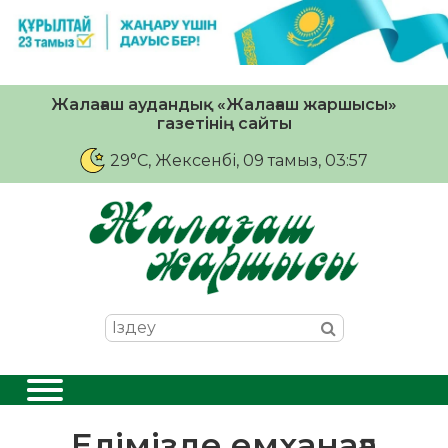
Жалағаш аудандық «Жалағаш жаршысы»
газетінің сайты
29°C
, Жексенбі, 09 тамыз, 03:57
Елімізде емханаға