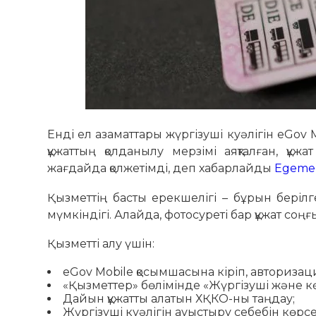
Енді ел азаматтары жүргізуші куәлігін eGov
құжаттың қолданылу мерзімі аяқталған, құж
жағдайда қолжетімді, деп хабарлайды
Egeme
Қызметтің басты ерекшелігі – бұрын берілг
мүмкіндігі. Алайда, фотосуреті бар құжат со
Қызметті алу үшін:
eGov Mobile қосымшасына кіріп, авторизац
«Қызметтер» бөлімінде «Жүргізуші және көл
Дайын құжатты алатын ХҚКО-ны таңдау;
Жүргізуші куәлігін ауыстыру себебін көрс