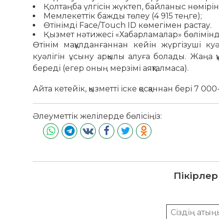
Қолтаңба үлгісін жүктеп, байланыс нөмірін 
Мемлекеттік бажды төлеу (4 915 теңге);
Өтінімді Face/Touch ID көмегімен растау.
Қызмет нәтижесі «Хабарламалар» бөлімінде
Өтінім мақұлданғаннан кейін жүргізуші ку
куәлігін ұсыну арқылы алуға болады. Жаңа 
береді (егер оның мерзімі аяқталмаса).
Айта кетейік, қызметті іске қосқаннан бері 7
Әлеуметтік желілерде бөлісіңіз:
Пікірлер