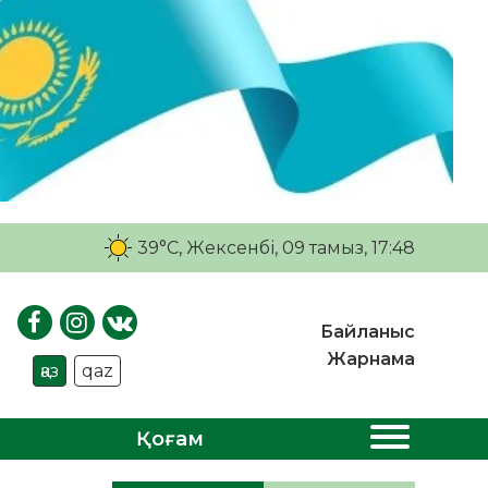
39°C
, Жексенбі, 09 тамыз, 17:48
Байланыс
Жарнама
қаз
qaz
Қоғам