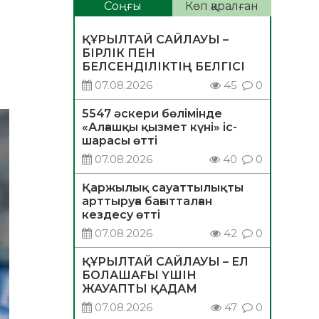
Соңғы
Көп қаралған
ҚҰРЫЛТАЙ САЙЛАУЫ –
БІРЛІК ПЕН
БЕЛСЕНДІЛІКТІҢ БЕЛГІСІ
07.08.2026
45
0
5547 әскери бөлімінде
«Алғашқы қызмет күні» іс-
шарасы өтті
07.08.2026
40
0
Қаржылық сауаттылықты
арттыруға бағытталған
кездесу өтті
07.08.2026
42
0
ҚҰРЫЛТАЙ САЙЛАУЫ – ЕЛ
БОЛАШАҒЫ ҮШІН
ЖАУАПТЫ ҚАДАМ
07.08.2026
47
0