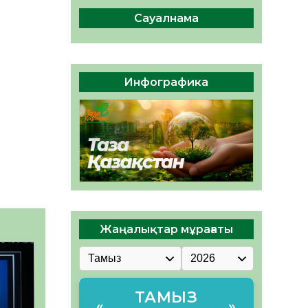
сақтау – әр азаматтың
міндеті
Сауалнама
05.08.2026
70
0
Руслан Рүстемұлы облыс
әкімінің кеңесшісі болып
Инфографика
тағайындалды
05.08.2026
65
0
Жаңалықтар мұрағаты
ТАМЫЗ
«
»