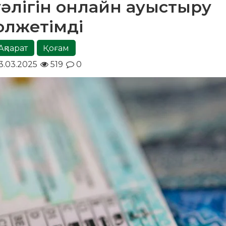
куәлігін онлайн ауыстыру
олжетімді
Ақпарат
Қоғам
3.03.2025
519
0