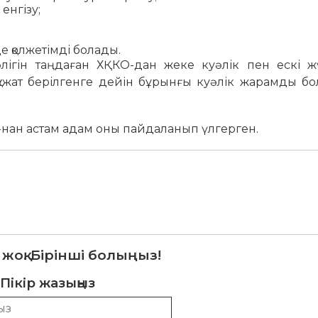
енгізу;
 қолжетімді болады.
әлігін таңдаған ХҚКО-дан жеке куәлік пен ескі ж
құжат берілгенге дейін бұрынғы куәлік жарамды бо
 000-нан астам адам оны пайдаланып үлгерген.
 жоқ. Бірінші болыңыз!
Пікір жазыңыз