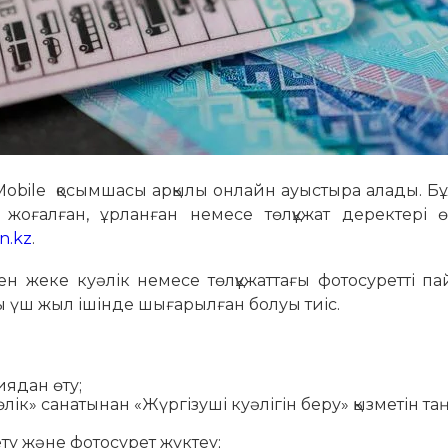
 Mobile қосымшасы арқылы онлайн ауыстыра алады. Бұ
ат жоғалған, ұрланған немесе төлқұжат деректері 
n.kz
.
ен жеке куәлік немесе төлқұжаттағы фотосуретті п
ңғы үш жыл ішінде шығарылған болуы тиіс.
иядан өту;
ік» санатынан «Жүргізуші куәлігін беру» қызметін та
ету және фотосурет жүктеу;