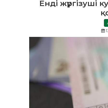
Енді жүргізуші 
қ
1