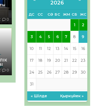
2026
қты
ДС
СС
СӘ
БС
ЖМ
СБ
ЖС
2
0
2
1
9
3
4
5
6
7
8
10
11
12
13
14
15
16
ЛІК
17
18
19
20
21
22
23
ЗІ
2
0
24
25
26
27
28
29
30
31
« Шілде
Қыркүйек »