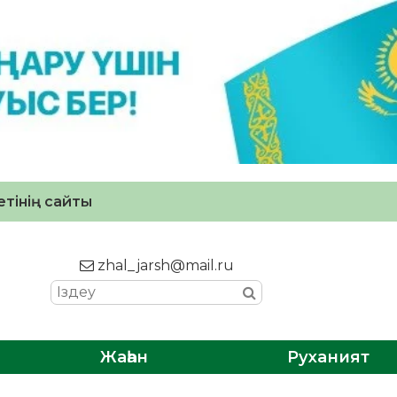
тінің сайты
zhal_jarsh@mail.ru
Жаһан
Руханият