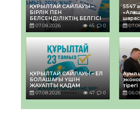
ҚҰРЫЛТАЙ САЙЛАУЫ –
5547 
БІРЛІК ПЕН
«Алғаш
БЕЛСЕНДІЛІКТІҢ БЕЛГІСІ
шарас
07.08.2026
45
0
07.0
ҚҰРЫЛТАЙ САЙЛАУЫ – ЕЛ
Ауыл 
БОЛАШАҒЫ ҮШІН
эконо
ЖАУАПТЫ ҚАДАМ
тірегі
07.08.2026
47
0
06.0