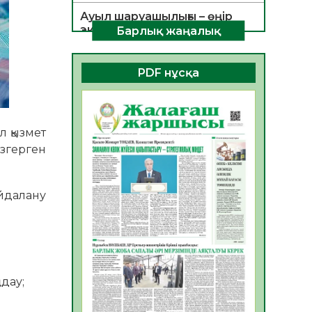
Ауыл шаруашылығы – өңір
экономикасының негізгі
Барлық жаңалық
тірегі
06.08.2026
54
0
PDF нұсқа
ҚОҒАМДЫҚ БЕЛСЕНДІЛІК –
ЕЛ ДАМУЫНЫҢ НЕГІЗІ
06.08.2026
52
0
л қызмет
ҚҰРЫЛТАЙ САЙЛАУЫ –
өзгерген
БОЛАШАҚҚА БАСТАР
ЖАУАПТЫ ТАҢДАУ
06.08.2026
54
0
айдалану
Инфекциялық ауруларға
қарсы иммундау
жұмыстарының тиімділігі
06.08.2026
56
0
ңдау;
Көкжөтел ауруы туралы
06.08.2026
54
0