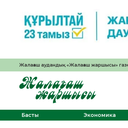
Жалағаш аудандық «Жалағаш жаршысы» газе
Басты
Экономика