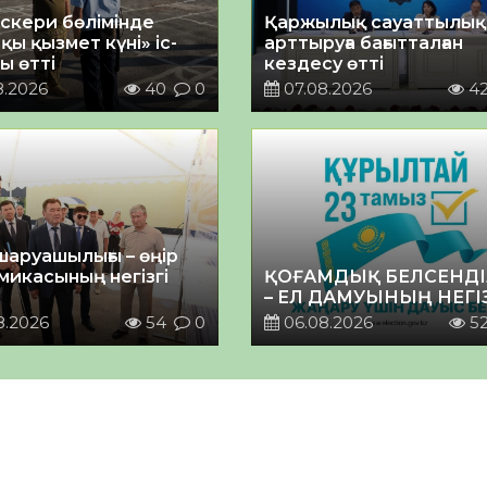
әскери бөлімінде
Қаржылық сауаттылы
қы қызмет күні» іс-
арттыруға бағытталған
ы өтті
кездесу өтті
8.2026
40
0
07.08.2026
4
шаруашылығы – өңір
микасының негізгі
ҚОҒАМДЫҚ БЕЛСЕНДІ
– ЕЛ ДАМУЫНЫҢ НЕГІ
8.2026
54
0
06.08.2026
5