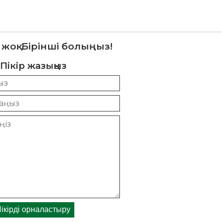
 жоқ. Бірінші болыңыз!
Пікір жазыңыз