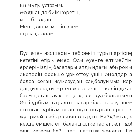
Ең мықты ұстазым.
Әр қашанда биік көретін,
мен басқадан
Менің әкем, менің әкем –
ең жақсы адам.
Бұл өлең жолдарын тебіреніп тұрып әртіст
кететіні өтірік емес. Осы әуенге елтімейті
ерлеріміздің балалары алдындағы абыройын
әкелерін ерекше құрметтеу үшін әйелдер қа
болса соған жұмсаудан сақ болуымыз кере
дағдыланады. Ертең жаңа келген келін де ат
барып, оғаштау келеңсіздікке куә болғанмын
Әлгі құрбымның алты жасар баласы «су ішем,
отырған құрбым кітап оқып отырған еріне 
жүгірмей, сабыр сақтап отырды. Байқаймын, ес
кезде емшектегі баланы сілке тастап, әлгі қ
өліп кетесің бе?» деп шаптыға жөнелді. Ер