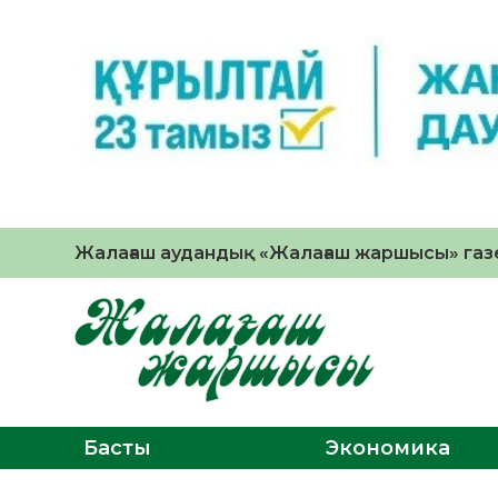
Жалағаш аудандық «Жалағаш жаршысы» газе
Басты
Экономика