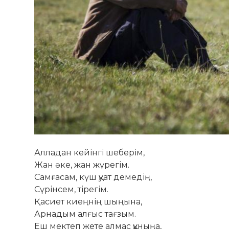
Алладан кейінгі шеберім,
Жан әке, жан жүрегім.
Самғасам, күш қуат демедің,
Сүрінсем, тірегім.
Қасиет киеңнің шыңына,
Арнадым алғыс тағзым.
Еш мектеп жете алмас құныңа,