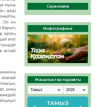
ы жаңа Құрылтай үшін дауыс
 де мұны
беруге дайын
Сауалнама
ік» деді
05.08.2026
32
0
лмейтін,
ӘРБІР ДАУЫС – ҚОҒАМ
н. Ол он
ДАМУЫНА ҚОСЫЛҒАН
й барып,
Инфографика
ҮЛЕС
ар ертең
05.08.2026
39
0
дей етіп
й­тындай
ге аспай
әкемнің
е атамай
Жаңалықтар мұрағаты
олмасын,
ал, әкең
режедей
 айтылып
ТАМЫЗ
«
»