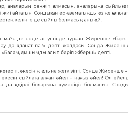
р, аналарың ренжіп қалмасын, аналарыңа сыйлық әп
иі айтатын. Сондықтан ер-азаматыңды өзіңе қолқанат
 ертең келінге де сыйлы болмасың анық қой.
р ма?» дегенде ат үстінде тұрған Жиренше «бар»
нау да қолқанат па?» депті жолдасы. Сонда Жирен
 «Балам, қамшымды алып беріп жіберші» депті.
теріп, әкесінің қолына жеткізіпті. Сонда Жиренше «Қ
 әкесін сыйлата алған әйел – нағыз әйел! Ол әйел
да қадірлі боларына күмәніңіз болмасын. Сондық