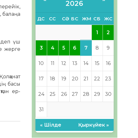
2026
ерейік,
, балаңа
ДС
СС
СӘ
БС
ЖМ
СБ
ЖС
1
2
 деп үш
7
3
4
5
6
8
9
ше жерге
10
11
12
13
14
15
16
ол­қанат
17
18
19
20
21
22
23
дің басы
тан ер-
24
25
26
27
28
29
30
31
« Шілде
Қыркүйек »