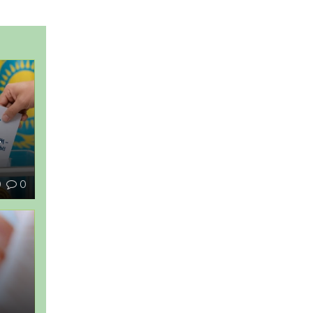
–
0
0
ы