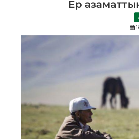
Ер азаматтың
1