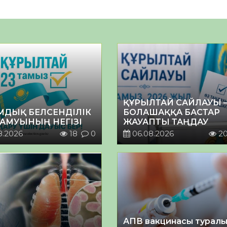
ҚҰРЫЛТАЙ САЙЛАУЫ 
МДЫҚ БЕЛСЕНДІЛІК
БОЛАШАҚҚА БАСТАР
ДАМУЫНЫҢ НЕГІЗІ
ЖАУАПТЫ ТАҢДАУ
8.2026
18
0
06.08.2026
2
АПВ вакцинасы турал