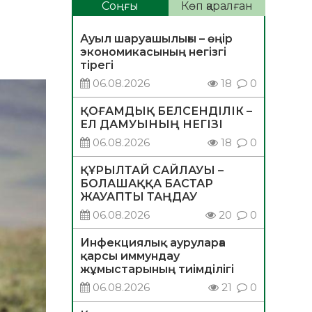
Соңғы
Көп қаралған
Ауыл шаруашылығы – өңір
экономикасының негізгі
тірегі
06.08.2026
18
0
ҚОҒАМДЫҚ БЕЛСЕНДІЛІК –
ЕЛ ДАМУЫНЫҢ НЕГІЗІ
06.08.2026
18
0
ҚҰРЫЛТАЙ САЙЛАУЫ –
БОЛАШАҚҚА БАСТАР
ЖАУАПТЫ ТАҢДАУ
06.08.2026
20
0
Инфекциялық ауруларға
қарсы иммундау
жұмыстарының тиімділігі
06.08.2026
21
0