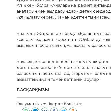
Ал әкем болса «Аналарыңа рахмет айтыңда
аналарыңмен ақылдасыңдар» деген сөздерді ж
«құл» қылмау керек. Жаман әдеттен тыймасаң,
Баяғыда Жиреншеге біреу «Қолқанатың ба
жастағы баласын көрсетіпті. «Ойбай-ау мы
қамшысын тастай салып, үш жастағы баласына
Баласы домалаңдап келіп қам­шыны жерден кө
деген осы емес пе?» деген екен. Баласына
баласының алдында да, жарының алдында 
азаматтың жүзін төмендетпейік, арулар!
Г.АСҚАРҚЫЗЫ
Әлеуметтік желілерде бөлісіңіз: