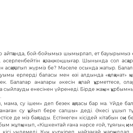
ер айтқанда, бой-бойымыз шымырлап, ет бауырымыз
н, әсерленбейтін қазақ жоқ шығар. Шынында сол асқа
 асқақтатып жүрміз бе? Мәселе осында жатыр. Бал
уымы ерлерді баласы мен өзі алдында «қолқанат» қ
к. Балалар аналары әкесін қалай құрметтесе, ола
а сыйлауды енесінен үйренеді. Бірде жақын құрбымн
.
 мама, су ішем» деп безек қақпасы бар ма. Үйде бал
«анаған су құйып бере салшы» деді. Әкесі ұшып т
тісе де міз бақпады. Естімеген кісідей кітабын оқи бе
ұрбым жұлқынып, «Кішкентай ғана нәрсе ғой, тұяғың қи
 кісі үндемеді. Күн күркіреп, найзағай жарқылдап