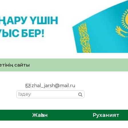
тінің сайты
zhal_jarsh@mail.ru
Жаһан
Руханият