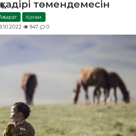
 қадірі төмендемесін
Ақпарат
Қоғам
8.10.2022
947
0