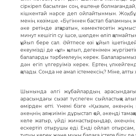
сіркіреп басылған соң, ештеңе болмағанда
кішкентай нәрсе деп ойлайтынмын. Жоқ, бұ
менің көзімше. «Бүгіннен бастап баламның ж
әке ретінде атқаратын, көмектесетін жұмы
минут кешігіп су ішсе, шөлден өліп қалмайты
құйып бере сал. Әйтпесе өзі құйып ішетінд
екеумізді де «құл» қылып, дегенімен жүргізеті
балаларды тәрбиелеуің керек. Балаларымызды
дән егіп үлгеруіміз керек. Ертең үлкейген
қалады. Сонда не амал істемексің? Міне, алты 
Шынында әлгі жұбайлардың арасындағы 
арасындағы сызат түспеген сыйластыққа алы
өмірден өтті. Үнемі бізге «Қызым, әкеңнің
әкеңнің аяқ киімін дұрыстап қой, әкеңді тама
келе жатыр, үйді жинастырыңдар, әкеңнің
ескертіп отырушы еді. Енді ойлап отырсам
тұруы керек және мұны балаға істете білу де