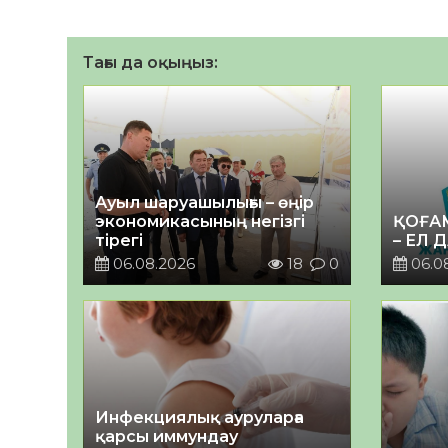
Тағы да оқыңыз:
Ауыл шаруашылығы – өңір
экономикасының негізгі
ҚОҒА
тірегі
– ЕЛ 
06.08.2026
18
0
06.0
Инфекциялық ауруларға
қарсы иммундау