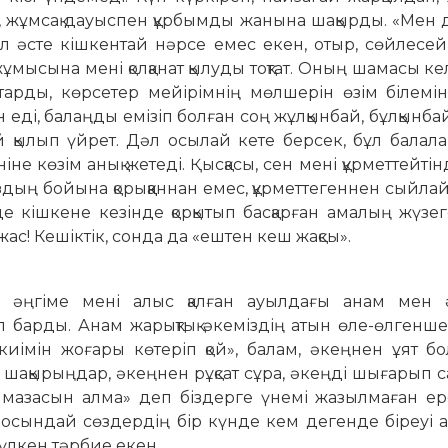
й, жұмсақ дауыспен құрбымды жанына шақырды. «Мен
л әсте кішкентай нәрсе емес екен, отыр, сөйлесей
ұмысына мені қолқанат қылуды тоқтат. Оның шамасы ке
старды, көрсетер мейірімнің мөлшерін өзім білемі
н еді, балаңды емізіп болған соң жұлқынбай, бұлқынба
ей қылып үйрет. Дәл осылай кете берсек, бұл балал
ніне көзім анық жетеді. Қысқасы, сен мені құрметтейтін
ң бойына қорық­қан­нан емес, құрметтегеннен сыйла
де кішкене кезінде қорқытып басқарған амалың жүзе
жас! Кешіктік, сонда да «ештен кеш жақсы».
әңгіме мені алыс қалған ауылдағы анам мен 
п барды. Анам жарықтық әкеміздің атын өле-өлгенш
 киімін жоғары көтеріп қой», балам, әкеңнен ұят б
ққа шақырыңдар, әкеңнен рұқсат сұра, әкеңді шығарып с
 мазасын алма» деп біздерге үнемі жазылмаған е
, осындай сөздердің бір күнде кем дегенде біреуі
 үлкен тәрбие екен.