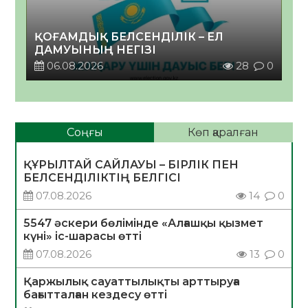
ҚОҒАМДЫҚ БЕЛСЕНДІЛІК – ЕЛ
ДАМУЫНЫҢ НЕГІЗІ
06.08.2026
28
0
Соңғы
Көп қаралған
ҚҰРЫЛТАЙ САЙЛАУЫ – БІРЛІК ПЕН
БЕЛСЕНДІЛІКТІҢ БЕЛГІСІ
07.08.2026
14
0
5547 әскери бөлімінде «Алғашқы қызмет
күні» іс-шарасы өтті
07.08.2026
13
0
Қаржылық сауаттылықты арттыруға
бағытталған кездесу өтті