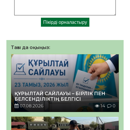
Тағы да оқыңыз:
ҚҰРЫЛТАЙ САЙЛАУЫ – БІРЛІК ПЕН
БЕЛСЕНДІЛІКТІҢ БЕЛГІСІ
07.08.2026
14
0