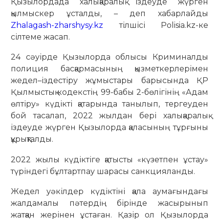
Қызылордада халықаралық іздеуде жүрген
қылмыскер ұсталды, – деп хабарлайды
Zhalagash-zharshysy.kz
тілшісі Polisia.kz-ке
сілтеме жасап.
24 сәуірде Қызылорда облысы Криминалды
полиция басқармасының қызметкерлерімен
жедел–іздестіру жұмыстары барысында ҚР
Қылмыстық кодекстің 99-бабы 2-бөлігінің «Адам
өлтіру» күдікті қатарында танылып, тергеуден
бой тасалап, 2022 жылдан бері халықаралық
іздеуде жүрген Қызылорда қаласының тұрғыны
құрықталды.
2022 жылы күдіктіге қатысты «күзетпен ұстау»
түріндегі бұлтартпау шарасы санкцияланды.
Жедел уәкілдер күдіктіні қала аумағындағы
жалдамалы пәтердің бірінде жасырынып
жатқан жерінен ұстаған. Қазір ол Қызылорда