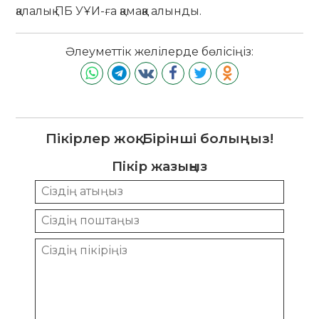
қалалық ПБ УҰИ-ға қамаққа алынды.
Әлеуметтік желілерде бөлісіңіз:
Пікірлер жоқ. Бірінші болыңыз!
Пікір жазыңыз