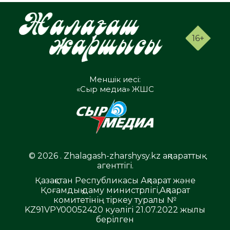
16+
Меншік иесі:
«Сыр медиа» ЖШС
© 2026 . Zhalagash-zharshysy.kz ақпараттық
агенттігі.
Қазақстан Республикасы Ақпарат және
Қоғамдық даму министрлігі,Ақпарат
комитетінің тіркеу туралы №
KZ91VPY00052420 куәлігі 21.07.2022 жылы
берілген