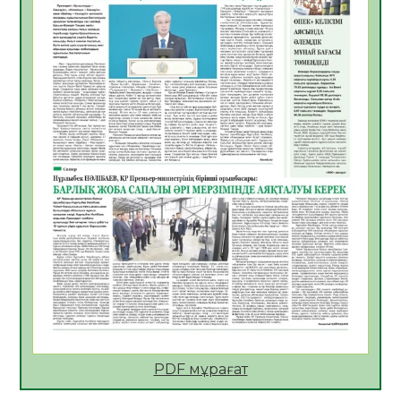
Көкжөтел ауруы туралы
06.08.2026
28
0
АПВ вакцинасы туралы мәлімет
06.08.2026
29
0
Open Air: Қызылорда облысы полиция
департаменті 20 мыңнан астам
көрерменнің қауіпсіздігін қамтамасыз етті
06.08.2026
40
0
ҚЫЗЫЛОРДАДА «САНАЛЫ ҰРПАҚ –
ЖАРҚЫН БОЛАШАҚ» АТТЫ КЕҢЕЙТІЛГЕН
МӘЖІЛІС ӨТТІ
05.08.2026
41
0
Қазақстан Орталық Азиядағы көшуге ең
қолайлы ел атанды
05.08.2026
41
0
PDF мұрағат