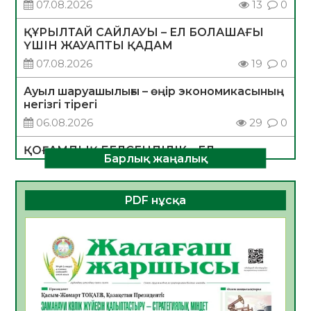
07.08.2026
13
0
ҚҰРЫЛТАЙ САЙЛАУЫ – ЕЛ БОЛАШАҒЫ
ҮШІН ЖАУАПТЫ ҚАДАМ
07.08.2026
19
0
Ауыл шаруашылығы – өңір экономикасының
негізгі тірегі
06.08.2026
29
0
ҚОҒАМДЫҚ БЕЛСЕНДІЛІК – ЕЛ
Барлық жаңалық
ДАМУЫНЫҢ НЕГІЗІ
06.08.2026
28
0
PDF нұсқа
ҚҰРЫЛТАЙ САЙЛАУЫ – БОЛАШАҚҚА
БАСТАР ЖАУАПТЫ ТАҢДАУ
06.08.2026
30
0
Инфекциялық ауруларға қарсы иммундау
жұмыстарының тиімділігі
06.08.2026
31
0