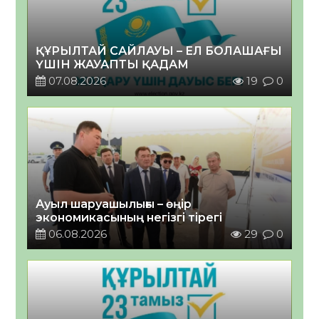
ҚҰРЫЛТАЙ САЙЛАУЫ – ЕЛ БОЛАШАҒЫ
ҮШІН ЖАУАПТЫ ҚАДАМ
07.08.2026
19
0
Ауыл шаруашылығы – өңір
экономикасының негізгі тірегі
06.08.2026
29
0