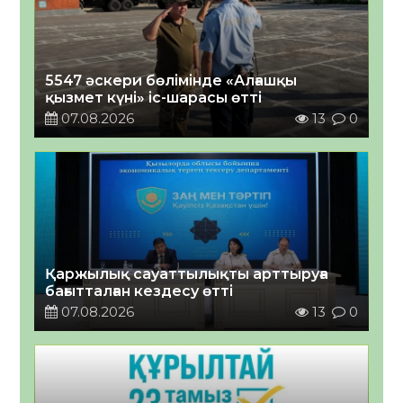
5547 әскери бөлімінде «Алғашқы
қызмет күні» іс-шарасы өтті
07.08.2026
13
0
Қаржылық сауаттылықты арттыруға
бағытталған кездесу өтті
07.08.2026
13
0