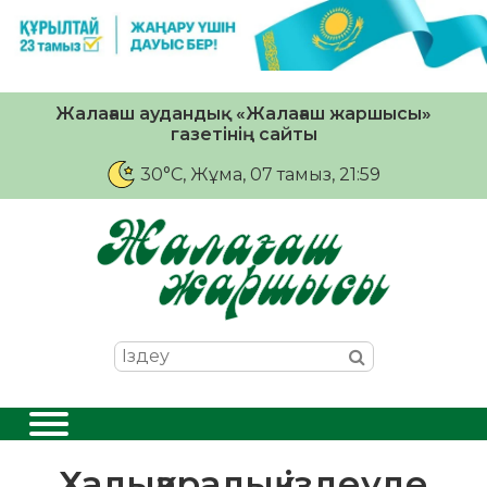
Жалағаш аудандық «Жалағаш жаршысы»
газетінің сайты
30°C
, Жұма, 07 тамыз, 21:59
Халықаралық іздеуде