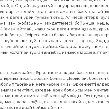
елмейді. Ондай қараусыз үй жануарлары әлі де кездес
ғындар жағдайы мен әңгімеміздің басында айты
мкін деген үрей туғызып отыр. Ал иесіз иттерді аула
, жаңа заң жобасының міндеттемесі бойынша көшед
Жаман айтпай, жақсы жоқ» деген атам қазақ кешқұр
етін болды. Әсіресе ойын баласы бар ата-аналар пер
шүберекке түйіп отырады десек, артық айтқанды
кті күшейткен дұрыс дейміз. Сонда заңға жүгінеміз д
нын жоқтатпай тұрған қаңғыбас ит-мысықтарды қайтпек
есін жасырайық. Өркениетке қадам басамыз деп 
тырмыз десек, әбестік болмас. Дұрыс қой, болатын
ңсық болып тұрғанын неге көрмейміз?! Өркениетті елде
азақ қылған тектілігі, өзгеден ерек болмысы мен ментали
ары менталитетімізге сай келе қоймайды. Осы тұрғы
 қалмасқа шара жоқ. Заңды жаңадан жасайық, дамыған 
қ өзімізге қарай бейімдейік те.