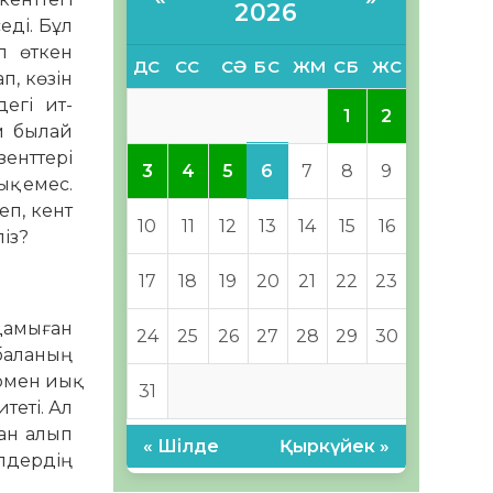
2026
еді. Бұл
п өткен
ДС
СС
СӘ
БС
ЖМ
СБ
ЖС
п, көзін
егі ит-
1
2
ым былай
зенттері
6
3
4
5
7
8
9
қ емес.
еп, кент
10
11
12
13
14
15
16
піз?
17
18
19
20
21
22
23
дамыған
24
25
26
27
28
29
30
 баланың
рмен иық
31
теті. Ал
дан алып
« Шілде
Қыркүйек »
елдердің