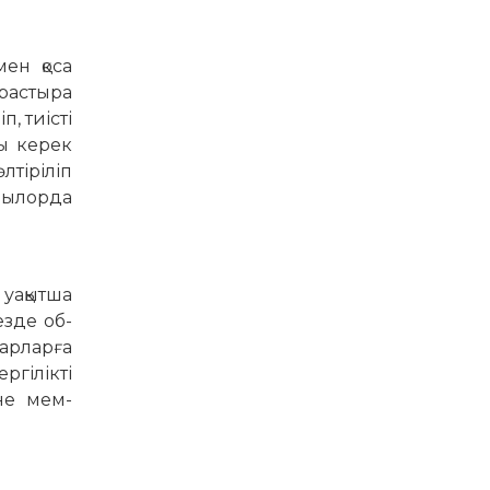
мен қоса
арастыра
, тиісті
ы керек
лтіріліп
ызылорда
уақытша
езде об­
арларға
ргілікті
не мем­