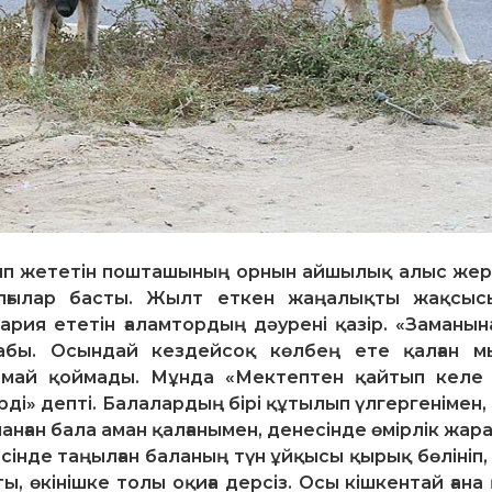
рып жететін пошташының орнын айшылық алыс же
лғылар басты. Жылт еткен жаңалықты жақсыс
рия ететін ғаламтордың дәурені қазір. «Заманын
абы. Осындай кездейсоқ көлбең ете қалған м
армай қоймады. Мұнда «Мектептен қайтып келе
ерді» депті. Балалардың бірі құтылып үлгергенімен, 
нған бала аман қалғанымен, денесінде өмірлік жар
інде таңылған баланың түн ұйқысы қырық бөлініп,
 өкінішке толы оқиға дерсіз. Осы кішкентай ғана