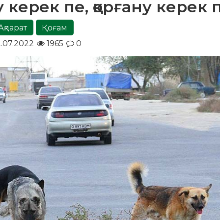
у керек пе, қорғану керек 
Ақпарат
Қоғам
.07.2022
1965
0