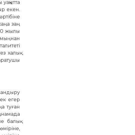
 уақытта
ыр екен.
әртібіне
жаңа заң
020 жылы
е мыңнан
талитеті
ез халық
Жаратушы
дандыру
ек егер
ңа туған
­­намада
е балық
өміріне,