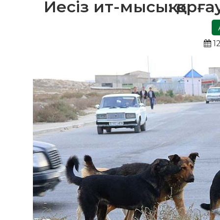
Иесіз ит-мысық: қорға
12