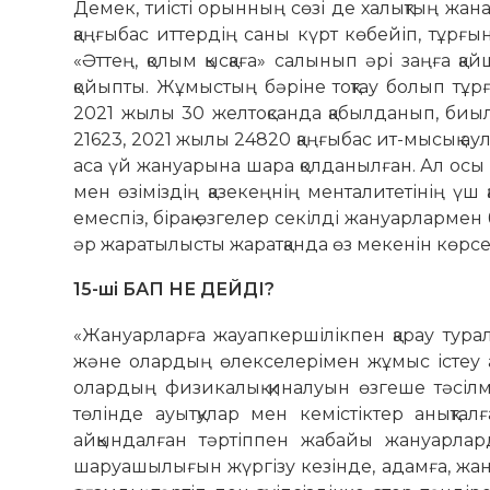
Демек, тиісті орынның сөзі де халықтың жан
қаңғыбас ит­тердің саны күрт көбейіп, тұрғы
«Әттең, қолым қысқаға» салынып әрі заңға 
қойыпты. Жұмыстың бәріне тоқтау болып тұр
2021 жылы 30 желтоқсанда қабылданып, биы
21623, 2021 жылы 24820 қаңғыбас ит-мысық 
аса үй жануарына шара қолданылған. Ал осы
мен өзіміздің қа­зекеңнің менталитетінің үш қ
емеспіз, бірақ өзгелер се­кілді жануарларме
әр жаратылысты жаратқанда өз мекенін көр­сеті
15-ші БАП НЕ ДЕЙДІ?
«Жануарларға жауапкершілікпен қа­рау ту
және олардың өлек­­селерімен жұмыс істе
олардың физикалық қиналуын өзгеше тә­сілм
төлінде ауытқу­лар мен кемістіктер анықталға
айқындалған тәртіппен жабайы жа­нуар­ла
шаруашылығын жүргізу кезінде, адамға, жа