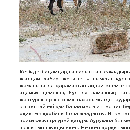
Кезіндегі адамдарды сарылтып, сағынды
жылдам хабар жеткізетін сымсыз құры
жаманына да қарамастан айдай әлемге жа
адамы» демекші, бұл да заманның тал
жантүршігерлік оқиға назарымызды ауд
кішкентай екі қыз балаға иесіз иттер тап б
оқиғаның құрбаны бола жаздапты. Итке тала
психикасында үрей қалды. Аурухана бөлмес
шошынып шығады екен. Неткен қорқынышты,