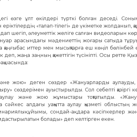
егі өзге ұлт өкілдері түрткі болған деседі. Соны
н еріктілердің «талап-тілегі» де үкіметке жолданып, қ
ап шегіп, әлеуметтік желіге салған видеоларын көріп
нуар арасындағы мәдениеттің жоғары сатыда тұру
а қаңғыбас иттер мен мысықтарға еш көңіл бөлінбей ө
к деп, жаңа заңның қажеттігін түсініпті. Осы ретте Қ
ақшасында:
әне жою» деген сөздер «Жануарларды ау­лауды, 
» сөздерімен ауыс­­ты­рылды. Сол себепті қазіргі к
ау­лау және жою жұмыстары тоқтатылды. «Жану
сәйкес алдағы уақытта ау­лау қызметі об­лыс­тың же
ринариялық ұйы­мы, сондай-ақ дара кәсіпкерлер жә
дас­ты­ры­ла­тын болады» деп келтірген екен.