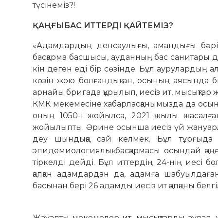
түсінеміз?!
ҚАҢҒЫБАС ИТТЕРДІ ҚАЙТЕМІЗ?
«Адамдардың денсаулығы, амандығы бә­рін
басқарма басшысы, ау­данның бас санитары д
кін деген еді бір сөзінде. Бұл аурулардың 
көзін жою болғандықтан, осының аясында бы
арнайы бригада құрылып, иесіз ит, мысықт
КМК мекемесіне хабар­лас­қанымызда да осынд
оның 1050-і жойылса, 2021 жылы жасалға
жойылыпты. Әрине осынша иесіз үй жануар
деу шындыққа сай келмек. Бұл тұрғыда 
эпидемиологиялық басқармасы осындай қаңғ
тіркелді дейді. Бұл иттердің 24-нің иесі бо
қапқан адамдардан да, адамға шабуылдаға
басынан бері 26 адамды иесіз ит қапқаны белгі
Жауапты мекемелер ит, мысықтарды ау­лап, ж