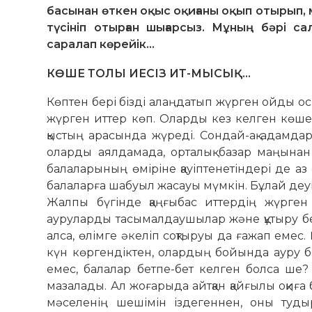
басынан өткен оқыс оқиғаны оқып отырып, мә
түсініп отырған шығарсыз. Мұның бәрі са
саралап көрейік…
КӨШЕ ТОЛЫ ИЕСІЗ ИТ-МЫСЫҚ…
Көптен бері бізді алаңдатып жүрген ойды осы
жүрген иттер көп. Оларды кез келген көшеден
қыстың арасында жүреді. Сондай-ақ адам­да
оларды аялдамада, орталық базар маңынан 
бала­ларының өміріне қауіптенетіндері де а
балаларға шабуыл жасауы мүмкін. Бұлай деуім
Жалпы бүгінде қаңғыбас иттердің жүрген 
ауруларды тасымалдаушылар және құтыру бел
алса, өлімге әкеліп соқтыруы да ғажап емес.
күн көргендіктен, олардың бойында ауру б
емес, балалар бетпе-бет кел­ген болса ше?
мазалады. Ал жоғарыда айтқан қайғылы оқиға 
мәселенің шешімін іздегеннен, оны туд