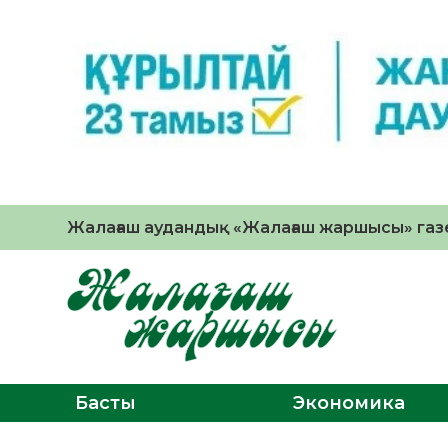
Жалағаш аудандық «Жалағаш жаршысы» газе
Басты
Экономика