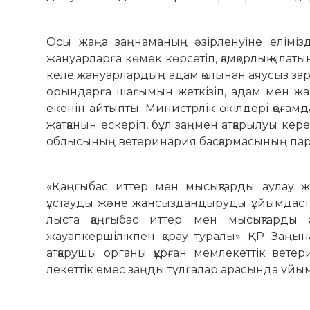
Осы жаңа заңнаманың әзірленуіне еліміз­д
жануарларға көмек көрсетіп, қамқорлық қылаты
келе жануарлардың адам қолынан аяусыз зард
орындарға шағымын жеткізіп, адам мен жа
екенін айтыпты. Министрлік өкілдері қоғамд
жатқанын ескеріп, бұл заңмен атқарылуы кере
облысының ветеринария басқармасының пар
«Қаңғыбас иттер мен мысықтарды аулау ж
ұстауды және жансыздан­­дыруды ұйымдастыру
лыста қаң­ғыбас иттер мен мысықтарды 
жауапкершілікпен қарау ту­ралы» ҚР Заңына 
атқарушы органы құрған мемлекеттік вете
лекеттік емес заңды тұлғалар арасында ұйым­