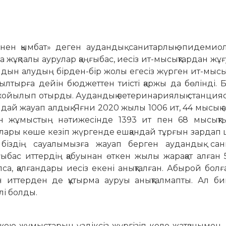
ен қымбат» деген аудандық санитарлық-эпидемиол
а жұқпалы аурулар қаңғыбас, иесіз ит-мысықтардан жұ
алдын алудың бірден-бір жолы егесіз жүрген ит-мыс
лтырға дейін бюджеттен тиісті қаржы да бөлінді. 
ар жойылып отырды. Аудандық ветеринариялық станц
ай жауап алдық. Яғни 2020 жылы 1006 ит, 44 мысық ау
н жұмыстың нәтижесінде 1393 ит пен 68 мысықтың
лары көше кезіп жүргенде ешқандай тұрғын зардап 
біздің сауалымызға жауап берген аудандық сани
ыбас иттердің қабуынан өткен жылы жарақат алған
лса, қалғандары иесіз екені анықталған. Абырой болғ
н иттерден де құтырма ауруы анықталмапты. Ал б
лі болды.
ою жұмыстарын үздіксіз жүргізіп келе жатқанымен, 