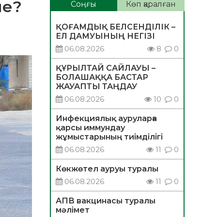
пе?
Соңғы
Көп қаралған
ҚОҒАМДЫҚ БЕЛСЕНДІЛІК –
ЕЛ ДАМУЫНЫҢ НЕГІЗІ
06.08.2026
8
0
ҚҰРЫЛТАЙ САЙЛАУЫ –
БОЛАШАҚҚА БАСТАР
ЖАУАПТЫ ТАҢДАУ
06.08.2026
10
0
Инфекциялық ауруларға
қарсы иммундау
жұмыстарының тиімділігі
06.08.2026
11
0
Көкжөтел ауруы туралы
06.08.2026
11
0
АПВ вакцинасы туралы
мәлімет