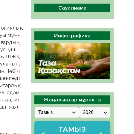
ДАМУЫНА ҚОСЫЛҒАН
ҮЛЕС
Сауалнама
05.08.2026
32
0
ҚҰРЫЛТАЙ САЙЛАУЫ –
огиялық
БІРЛІК ПЕН
ғуы мүм­
Инфографика
ЖАУАПКЕРШІЛІККЕ
ықтардың
БАСТАЙТЫН ҚАДАМ
05.08.2026
31
0
Бұл үшін
иясы ШЖҚ
­ла­нып,
 1461-і
шекпеді
тарлық-
 59 адам
Жаңалықтар мұрағаты
анда, ит
иыл жыл
ТАМЫЗ
«
»
кенттегі