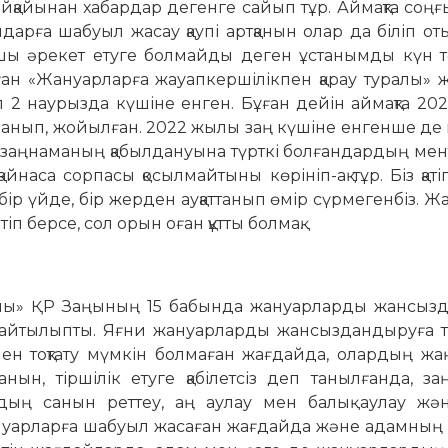
айқайынан хабардар дегенге сайып тұр. Аймақта соңғы
ндарға шабуыл жа­сау қаупі артқанын олар да біліп от
қайшы әрекет етуге болмайды деген ұстанымды күн т
ған «Жануарларға жауапкершілікпен қарау туралы» 
л 2 наурызда күшіне енген. Бұған дейін аймақта 2
ауланып, жойылған. 2022 жылы заң күшіне енгенше д
 заңнаманың қабылдануына түрткі бол­ғандардың мен
айнаса сор­пасы қосылмайтыны көрініп-ақ тұр. Біз қатіг
н бір үйде, бір жерден ауқаттанып өмір сүрмегенбіз. 
п берсе, сол орын оған құтты болмақ.
ралы» ҚР Заңының 15 бабында жануар­лар­ды жансыз
у айтылыпты. Яғ­ни жануарларды жансыздандыруға т
ен тоқтату мүмкін болмаған жағ­дай­да, олардың жа
нын, тір­­шілік етуге қабілетсіз деп танылғанда, заң
рдың санын реттеу, аң аулау мен ба­лық аулау жән
нуарларға шабуыл жасаған жағдайда және адамның 