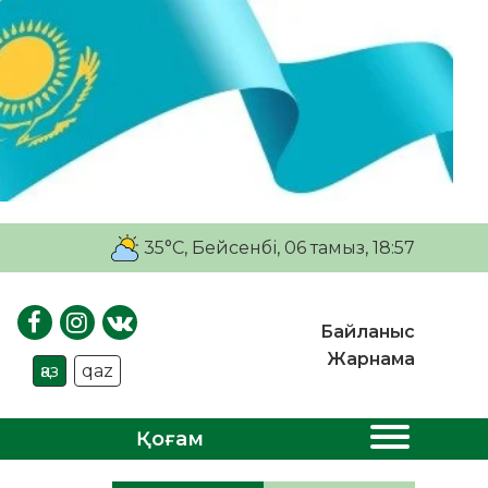
35°C
, Бейсенбі, 06 тамыз, 18:57
Байланыс
Жарнама
қаз
qaz
Қоғам