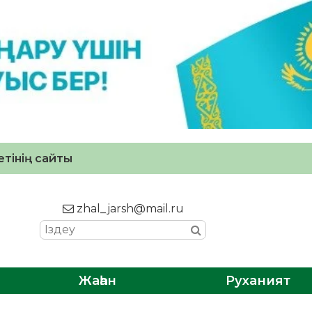
тінің сайты
zhal_jarsh@mail.ru
Жаһан
Руханият