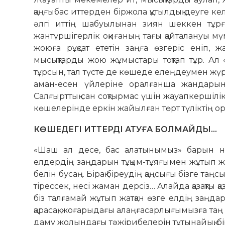
қаңғыбас иттерден біржола құтылдық деуге к
әлгі иттің шабуылынан зиян шеккен тұр
жантүршігерлік оқиғаның тағы қайталануы мү
жоюға рұқ­сат ететін заңға өзгеріс еніп
мысықтарды жою жұмыстары тоқтап тұр. Ал «
тұрсын, тал түсте де көшеде елеңдеумен жүр
аман-есен үйлеріне оралғанша жандарын 
Салғырттық сан соқтырмас үшін жауапкершілі
көшелерінде еркін жайылған төрт түліктің ор
КӨШЕДЕГІ ИТТЕРДІ АТУҒА БОЛМАЙДЫ…
«Шаш ал десе, бас алатынымыз» барын н
елдердің заңдарын тұқым-тұяғымен жұтып жа
белін бусаң. Бірақ біреудің қаңсығы бізге та
тірессек, несі жаман дерсіз… Алайда қазақты қ
біз талғамай жұтып жатқан өзге елдің заңд
қарасақ, жоғарыдағы алаңғасарлығымызға таң
даму жолындағы тәжірибелерін тұтынайық, біра