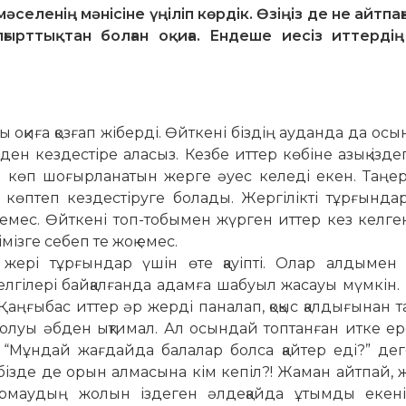
селенің мәнісіне үңіліп көрдік. Өзіңіз де не айтп
лғырттықтан болған оқиға. Ендеше иесіз иттерді
 оқиға қозғап жіберді. Өйткені біздің ауданда да ос
 кездестіре ала­сыз. Кезбе иттер көбіне азық іздеп, 
р көп шоғырланатын жерге әуес келе­ді екен. Таңер
көптеп кездестіруге болады. Жергілікті тұрғында
з емес. Өйткені топ-тобымен жүрген иттер кез келген
ізге себеп те жоқ емес.
жері тұрғындар үшін өте қауіпті. Олар алдымен 
гілері байқалғанда адамға шабуыл жасауы мүмкін. 
 Қаңғыбас иттер әр жерді паналап, қоқыс қалдығынан т
олуы әбден ықтимал. Ал осындай топтанған итке е
 “Мұндай жағдайда балалар болса қайтер еді?” дег
бізде де орын алмасына кім кепіл?! Жаман айтпай, жа
ырмаудың жолын іздеген әлдеқайда ұтымды екені