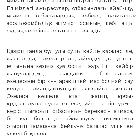
қоймай, талай отбасының шырқын бұзып та отыр.
Еліміздегі ажы­расулар, отбасындағы айқай-шу,
қолай­сыз отбасылардың көбеюі, тұрмыстық
зорлық-зомбылық, қылмыс, осының көбі ащы
судың кесірінен орын алып жатады.
Қазіргі таңда бұл улы суды кейде кәрілер де,
жастар да, еркектер де, әйелдер де ұрттап
қоятынына көзіміз куә болып жүр. Тіпті кейбір
жанұялардың жағдайы бала-шағасы
әкелерінің бір күн арақ ішпей, мас болмай, сау
келуін армандайтындай жағдайға жеткен.
Әкелері көшеде құлап жатып, құрбы-
құрдастарына күлкі етпесе, үйге келіп ұрыс-
керіс шығарып, отбасының берекесін алмаса,
бір күн болса да айқай-шусыз, тыныштықта
отырып тамақтанса, бейкүнә балалар үшін ең
үлкен бақыт сол.