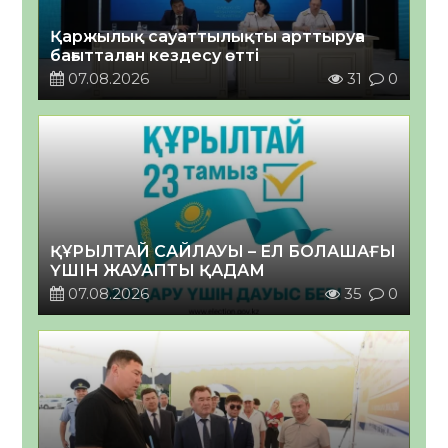
Қаржылық сауаттылықты арттыруға
бағытталған кездесу өтті
07.08.2026
31
0
ҚҰРЫЛТАЙ САЙЛАУЫ – ЕЛ БОЛАШАҒЫ
ҮШІН ЖАУАПТЫ ҚАДАМ
07.08.2026
35
0