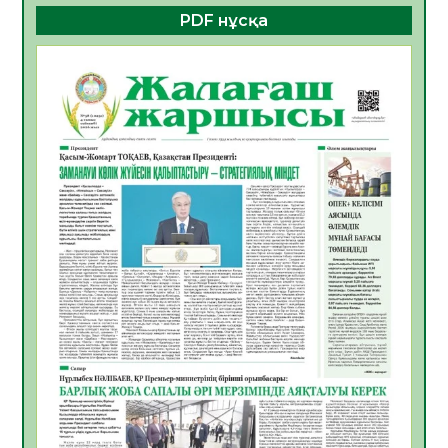
PDF нұсқа
ҚҰРЫЛТАЙ САЙЛАУЫ – БОЛАШАҚҚА
БАСТАР ЖАУАПТЫ ТАҢДАУ
06.08.2026
42
0
Инфекциялық ауруларға қарсы иммундау
жұмыстарының тиімділігі
06.08.2026
45
0
Көкжөтел ауруы туралы
06.08.2026
41
0
АПВ вакцинасы туралы мәлімет
06.08.2026
40
0
Open Air: Қызылорда облысы полиция
департаменті 20 мыңнан астам
көрерменнің қауіпсіздігін қамтамасыз етті
06.08.2026
54
0
ҚЫЗЫЛОРДАДА «САНАЛЫ ҰРПАҚ –