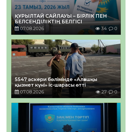
ҚҰРЫЛТАЙ САЙЛАУЫ – БІРЛІК ПЕН
БЕЛСЕНДІЛІКТІҢ БЕЛГІСІ
07.08.2026
34
0
5547 әскери бөлімінде «Алғашқы
қызмет күні» іс-шарасы өтті
07.08.2026
27
0