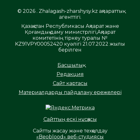
© 2026 . Zhalagash-zharshysy.kz ақпараттық
агенттігі.
Қазақстан Республикасы Ақпарат және
Қоғамдық даму министрлігі,Ақпарат
комитетінің тіркеу туралы №
KZ91VPY00052420 куәлігі 21.07.2022 жылы
берілген
Басшылық
Редакция
Сайт картасы
Материалдарды пайдалану ережелері
Сайттың ескі нұсқасы
Сайтты жасау және техқолдау
«Beoblood» веб-студиясы