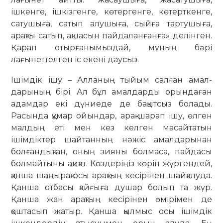
ішкенге, ішкізгенге, кө­тер­генге, көтерткенге,
сатушыға, сатып алу­шыға, сыйға тартушыға,
арақты сатып, ақша­сын пай­даланғанға» делінген.
Қарап отырғаны­мыздай, мұның бәрі
лағынеттелген іс екені даусыз.
Ішімдік ішу – Алланың тыйым салған амал­
дарының бірі. Ал бұл амалдарды орындаған
адамдар екі дүниеде де бақытсыз болады.
Расында құмар ойындар, арақ-шарап ішу, өлген
малдың еті мен кез келген масайтатын
ішімдіктер шайтанның нәжіс амалдарынан
болғандықтан, оның зияны болмаса, пайдасы
болмайтыны ақиқат. Көздеріңіз көріп жүргендей,
қанша шаңырақ осы арақтың кесірінен шайқалуда.
Қанша отбасы қайғыға душар болып та жүр.
Қанша жан арақтың кесірінен өмірімен де
қоштасып жатыр. Қанша қылмыс осы ішімдік