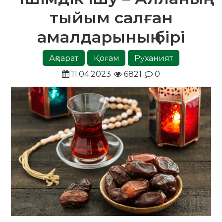
тыйым салған
амалдарының бірі
Ақпарат
Қоғам
Руханият
11.04.2023
6821
0