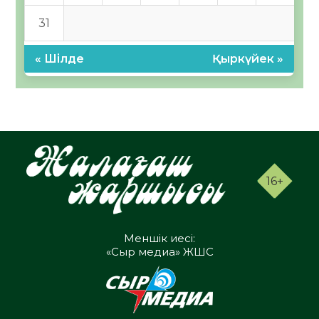
31
« Шілде
Қыркүйек »
16+
Меншік иесі:
«Сыр медиа» ЖШС