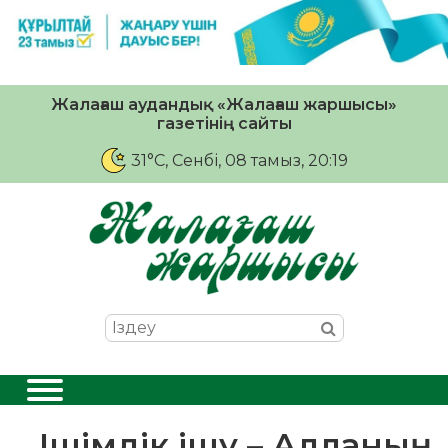
Жалағаш аудандық «Жалағаш жаршысы»
газетінің сайты
31°C
, Сенбі, 08 тамыз, 20:19
Ішімдік ішу – Алланың