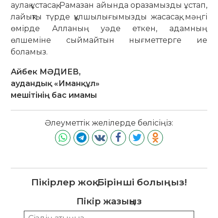
аулақ ұстасақ, Рамазан айында оразамызды ұстап,
лайықты түрде құлшылығымызды жасасақ, мәңгі
өмірде Алланың уәде еткен, адамның
өлшеміне сый­майтын нығметтерге ие
боламыз.
Айбек МӘДИЕВ,
аудандық «Иманқұл»
мешітінің бас имамы
Әлеуметтік желілерде бөлісіңіз:
Пікірлер жоқ. Бірінші болыңыз!
Пікір жазыңыз