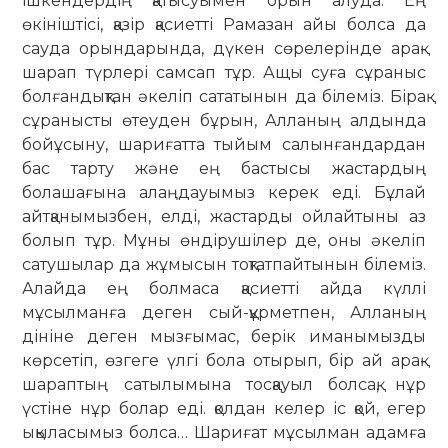
ішкендердің қатысуымен орын алуда. Ең
өкініштісі, қазір қасиетті Рамазан айы болса да
сауда орындарында, дүкен сөрелерінде арақ-
шарап түрлері самсап тұр. Ащы суға сұраныс
болғандықтан әкеліп сататынын да білеміз. Бірақ
сұранысты өтеуден бұрын, Алланың алдында
бойұсыну, шариғатта тыйым салынғандардан
бас тарту және ең бастысы жастардың
болашағына алаңдауымыз керек еді. Бұлай
айтқанымызбен, елді, жастарды ойлайтыны аз
болып тұр. Мұны өндірушілер де, оны әкеліп
сатушылар да жұмысын тоқтатпайтынын білеміз.
Алайда ең болмаса қасиетті айда күллі
мұсылманға деген сый-құрметпен, Алланың
дініне деген мызғымас, берік иманымызды
көрсетіп, өзгеге үлгі бола отырып, бір ай арақ-
шараптың сатылымына тосқауыл болсақ, нұр
үстіне нұр болар еді. қолдан келер іс қой, егер
ықыласымыз болса… Шариғат мұсылман адамға