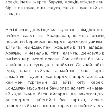
арақ ішілетін жерге баруға, арақ ішетіндермен
бірге отыруға, оны сатуға, сатып алуға тыйым
салады.
Негізі асыл дінімізде мас қылатын ішімдіктерге
тыйым салынған. Арақ-шарап, ішімдік ризық-
несібенің берекесін қашырып, қорлық пен уайым-
қайғыға, қиындық пен жоқшылыққа тап қылады.
Арақтың мінез-құлыққа, тіпті қоғамға, денсаулыққа
тигізер кері әсері орасан. Сол себепті біз оны
«шайтанның суы» деп атаймыз. Осылай айта
тұра, онан тыйыла алмайтын, бас тарта
алмайтын тәуелді жандардың қатары артпаса,
кемімей тұрғанын да айта кету керек.
Сондықтан мұсылман бауырлар, қасиетті Рамазан
айында және басқа айларда да алкогольдік
өнімдерден түбегейлі бас тартып, Ислам
дінінде тыйым салынған харамнан бойымызды