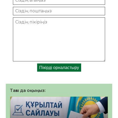
Тағы да оқыңыз: