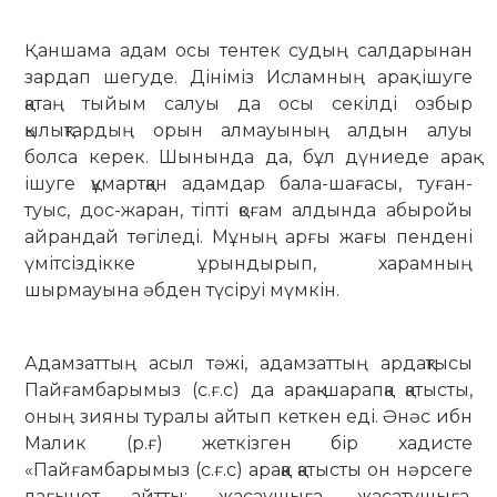
Қаншама адам осы тентек судың сал­дарынан
зардап шегуде. Дініміз Исламның арақ ішуге
қатаң тыйым салуы да осы секілді озбыр
қылықтардың орын алмауының алдын алуы
болса керек. Шынында да, бұл дүниеде арақ
ішуге құмартқан адамдар бала-шағасы, туған-
туыс, дос-жаран, тіпті қоғам алдында абыройы
айрандай төгіледі. Мұның арғы жағы пендені
үмітсіздікке ұрындырып, харамның
шырмауына әбден түсіруі мүмкін.
Адамзаттың асыл тәжі, адамзаттың ар­дақ­тысы
Пайғамбарымыз (с.ғ.с) да арақ-шарапқа қатысты,
оның зияны туралы ай­тып кеткен еді. Әнәс ибн
Малик (р.ғ) жет­кізген бір хадисте
«Пайғамбарымыз (с.ғ.с) араққа қатысты он нәрсеге
лағынет айтты: жасау­шыға, жасатушыға,