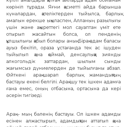
күллі амалдары қалған айларда адам бойынан
көрініп тұрады. Яғни қасиетті айда барынша
күнәлардан, қателіктерден тыйылса, барлық
амалын ерекше ықыласпен, Алланың разылығы
үшін және ақыреттегі мол сауаптан үміт ете
отырып жасайтын болса, ол пенденің
құлшылығы қабыл болары анық. Бірақ адам баласы
ауыз бекітіп, ораза ұстағанда тек ас ішуден
тыйылып қана қоймай, денсаулыққа зиянды
алкогольдік заттардан, шылым сынды
жағымсыз дүниелерден де тыйылғаны абзал.
Өйткені арақ-шарап барлық жамандықтың
бастауы екені белгілі. Арақ ішу тек ішкен адамға
ғана емес, оның отбасына, ортасына да кері
әсерін тигізеді.
Арақ – мың бәленің бастауы. Ол ішкен адамды
есінен алжастырып, адамдықтан аттатып қана