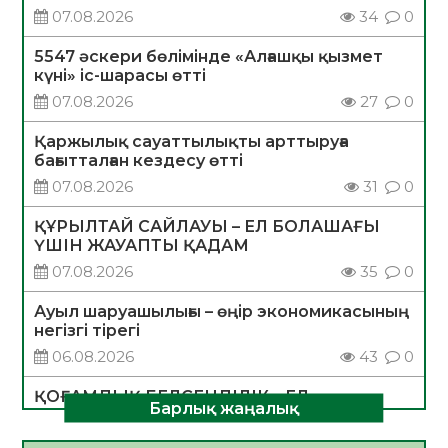
07.08.2026
34
0
5547 әскери бөлімінде «Алғашқы қызмет
күні» іс-шарасы өтті
07.08.2026
27
0
Қаржылық сауаттылықты арттыруға
бағытталған кездесу өтті
07.08.2026
31
0
ҚҰРЫЛТАЙ САЙЛАУЫ – ЕЛ БОЛАШАҒЫ
ҮШІН ЖАУАПТЫ ҚАДАМ
07.08.2026
35
0
Ауыл шаруашылығы – өңір экономикасының
негізгі тірегі
06.08.2026
43
0
ҚОҒАМДЫҚ БЕЛСЕНДІЛІК – ЕЛ
Барлық жаңалық
ДАМУЫНЫҢ НЕГІЗІ
06.08.2026
40
0