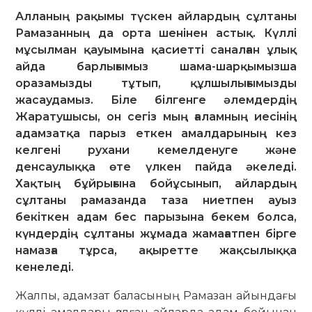
Алланың рақымы түскен айлардың сұлтаны
Рамазанның да орта шенінен астық. Күллі
мұсылман қауымына қасиетті саналған ұлық
айда барлығымыз шама-шарқымызша
оразамызды тұтып, құлшылығымызды
жасаудамыз. Біле білгенге әлемдердің
Жаратушысы, он сегіз мың ғаламның иесінің
адамзатқа парыз еткен амалдарының кез
келгені рухани кемелденуге және
денсаулыққа өте үлкен пайда әкеледі.
Хақтың бұйрығына бойұсынып, айлардың
сұлтаны рамазанда таза ниетпен ауыз
бекіткен адам бес парызына бекем болса,
күндердің сұлтаны жұмада жамағатпен бірге
намазға тұрса, ақыретте жақсылыққа
кенеледі.
Жалпы, адамзат баласының Рамазан айындағы