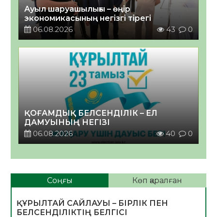
Ауыл шаруашылығы – өңір
экономикасының негізгі тірегі
06.08.2026
43
0
ҚОҒАМДЫҚ БЕЛСЕНДІЛІК – ЕЛ
ДАМУЫНЫҢ НЕГІЗІ
06.08.2026
40
0
Соңғы
Көп қаралған
ҚҰРЫЛТАЙ САЙЛАУЫ – БІРЛІК ПЕН
БЕЛСЕНДІЛІКТІҢ БЕЛГІСІ