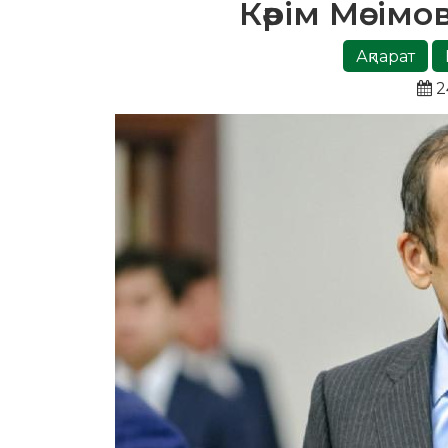
Кәрім Мәсім
Ақпарат
2