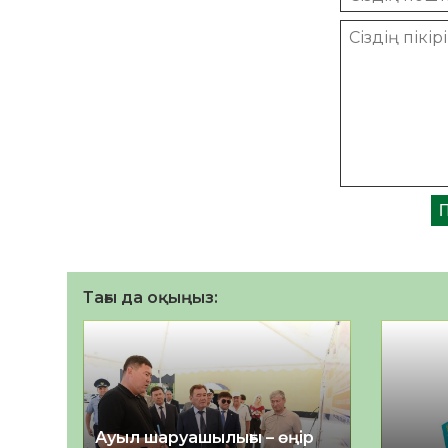
Тағы да оқыңыз:
Ауыл шаруашылығы – өңір