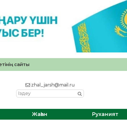
тінің сайты
zhal_jarsh@mail.ru
Жаһан
Руханият