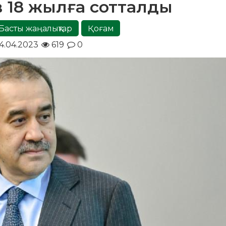
ов 18 жылға сотталды
Басты жаңалықтар
Қоғам
4.04.2023
619
0