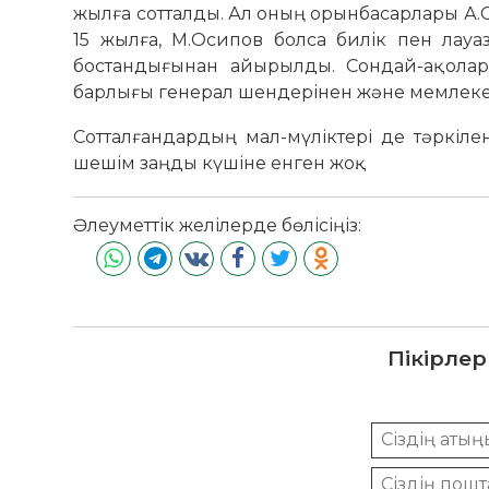
жылға сотталды. Ал оның орынбасарлары А.Са
15 жылға, М.Осипов болса билік пен лауа
бостандығынан айырылды. Сондай-ақ олар 
барлығы генерал шендерінен және мемлеке
Сотталғандардың мал-мүліктері де тәркіле
шешім заңды күшіне енген жоқ.
Әлеуметтік желілерде бөлісіңіз:
Пікірлер