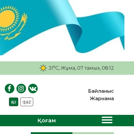
31°C
, Жұма, 07 тамыз, 08:12
Байланыс
Жарнама
қаз
qaz
Қоғам