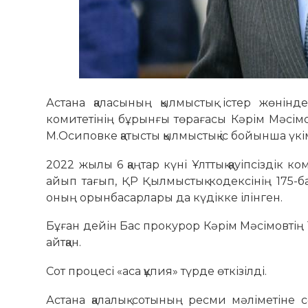
Астана қаласының қылмыстық істер жөнінде
комитетінің бұрынғы төрағасы Кәрім Мәсім
М.Осиповке қатысты қылмыстық іс бойынша үкі
2022 жылы 6 қаңтар күні Ұлттық қауіпсіздік
айып тағып, ҚР Қылмыстық кодексінің 175-ба
оның орынбасарлары да күдікке ілінген.
Бұған дейін Бас прокурор Кәрім Мәсімовтің
айтқан.
Сот процесі «аса құпия» түрде өткізілді.
Астана қалалық сотының ресми мәліметіне