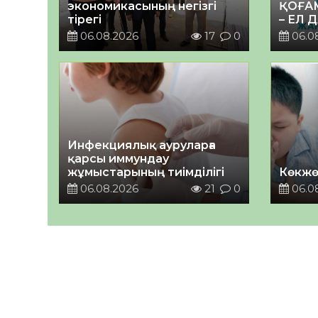
экономикасының негізгі
ҚОҒА
тірегі
– ЕЛ 
06.08.2026
17
0
06.0
Инфекциялық ауруларға
қарсы иммундау
жұмыстарының тиімділігі
Көкжө
06.08.2026
21
0
06.0