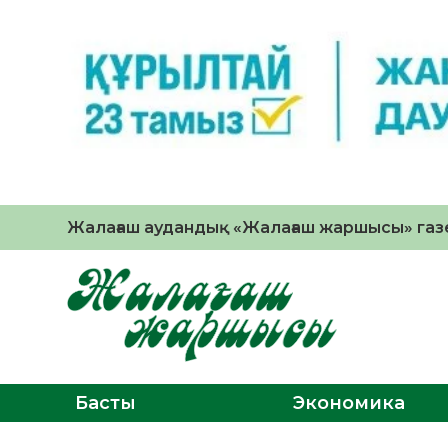
Жалағаш аудандық «Жалағаш жаршысы» газе
Басты
Экономика