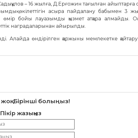
дықұлов – 16 жылға, Д.Ерғожин тағылған айыптарға 
зымдық өкілеттігін асыра пайдалану бабымен 3 жы
өмір бойы лауазымды қызмет атқара алмайды. Оға
ттік наградаларынан айырылды.
нді. Алайда өндірілген қаржыны мемлекетке қайтар
 жоқ. Бірінші болыңыз!
Пікір жазыңыз