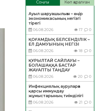
Соңғы
Көп қаралған
Ауыл шаруашылығы – өңір
экономикасының негізгі
тірегі
06.08.2026
17
0
ҚОҒАМДЫҚ БЕЛСЕНДІЛІК –
ЕЛ ДАМУЫНЫҢ НЕГІЗІ
06.08.2026
18
0
ҚҰРЫЛТАЙ САЙЛАУЫ –
БОЛАШАҚҚА БАСТАР
ЖАУАПТЫ ТАҢДАУ
06.08.2026
20
0
Инфекциялық ауруларға
қарсы иммундау
жұмыстарының тиімділігі
06.08.2026
21
0