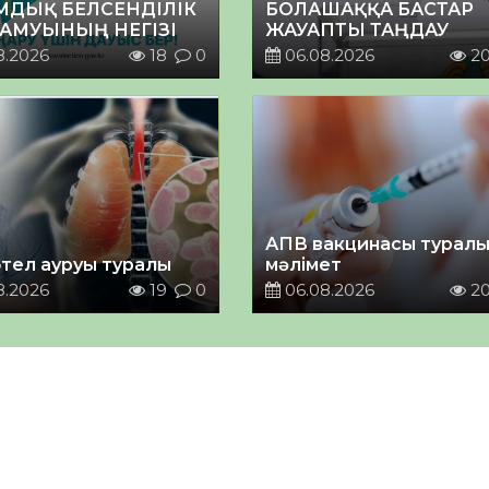
МДЫҚ БЕЛСЕНДІЛІК
БОЛАШАҚҚА БАСТАР
ДАМУЫНЫҢ НЕГІЗІ
ЖАУАПТЫ ТАҢДАУ
8.2026
18
0
06.08.2026
2
АПВ вакцинасы турал
тел ауруы туралы
мәлімет
8.2026
19
0
06.08.2026
2