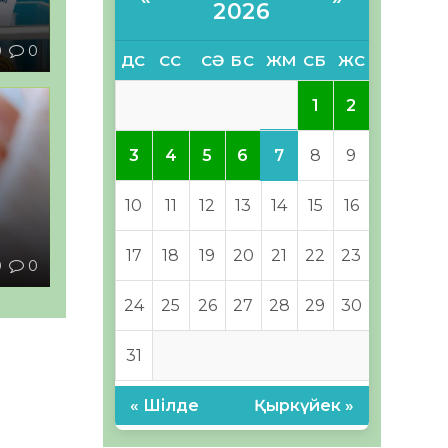
2026
0
0
ДС
СС
СӘ
БС
ЖМ
СБ
ЖС
1
2
7
3
4
5
6
8
9
10
11
12
13
14
15
16
ы
17
18
19
20
21
22
23
0
0
24
25
26
27
28
29
30
31
« Шілде
Қыркүйек »