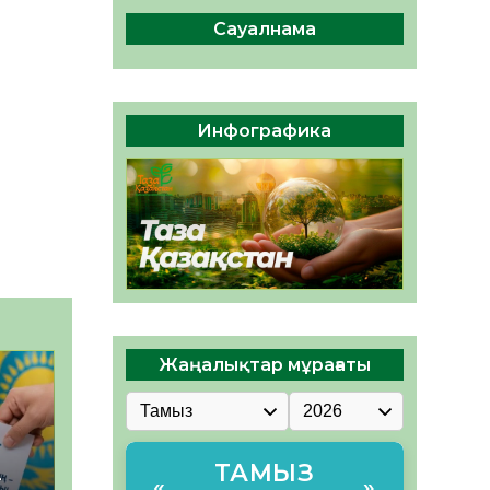
ы жаңа Құрылтай үшін дауыс
беруге дайын
Сауалнама
05.08.2026
32
0
ӘРБІР ДАУЫС – ҚОҒАМ
ДАМУЫНА ҚОСЫЛҒАН
Инфографика
ҮЛЕС
05.08.2026
39
0
Жаңалықтар мұрағаты
ТАМЫЗ
–
«
»