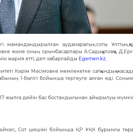
гі мамандандырылған ауданаралық соты Ұлттық қау
овке және оның орынбасарлары А.Садықұловқа, Д.Ер
мін жария етті, деп хабарлайды
Egemen.kz
.
 комитеті Кәрім Мәсімовке мемлекетке сатқындық жаса
бының 1-бөлігі бойынша тергеуге алған еді. Соныме
 17 жылға дейін бас бостандығынан айырылуы мүмкі
 сәйкес, Сот шешімі бойынша ҚР ҰҚК бұрынғы төра