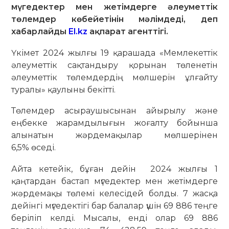
мүгедектер мен жетімдерге әлеуметтік
төлемдер көбейетінін мәлімдеді, деп
хабарлайды
El.kz
ақпарат агенттігі.
Үкімет 2024 жылғы 19 қарашада «Мемлекеттік
әлеуметтік сақтандыру қорынан төленетін
әлеуметтік төлемдердің мөлшерін ұлғайту
туралы» қаулыны бекітті.
Төлемдер асыраушысынан айырылу және
еңбекке жарамдылығын жоғалту бойынша
алынатын жәрдемақылар мөлшерінен
6,5% өседі.
Айта кетейік, бұған дейін 2024 жылғы 1
қаңтардан бастап мүгедектер мен жетімдерге
жәрдемақы төлемі келесідей болды. 7 жасқа
дейінгі мүгедектігі бар балалар үшін 69 886 теңге
беріліп келді. Мысалы, енді олар 69 886