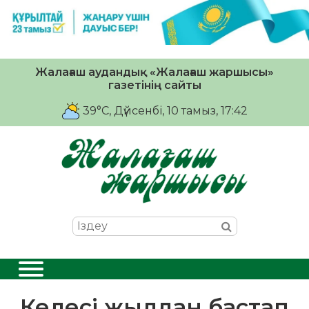
Жалағаш аудандық «Жалағаш жаршысы»
газетінің сайты
39°C
, Дүйсенбі, 10 тамыз, 17:42
Келесі жылдан бастап