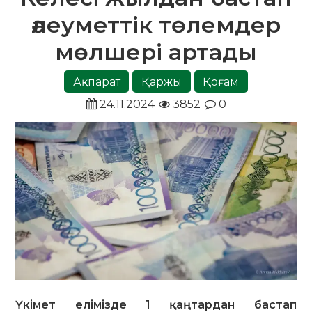
әлеуметтік төлемдер
мөлшері артады
Ақпарат
Қаржы
Қоғам
24.11.2024
3852
0
Үкімет елімізде 1 қаңтардан бастап