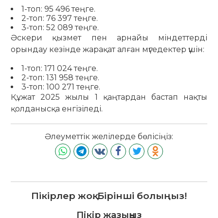
1-топ: 95 496 теңге.
2-топ: 76 397 теңге.
3-топ: 52 089 теңге.
Әскери қызмет пен арнайы міндеттерді
орындау кезінде жарақат алған мүгедектер үшін:
1-топ: 171 024 теңге.
2-топ: 131 958 теңге.
3-топ: 100 271 теңге.
Құжат 2025 жылы 1 қаңтардан бастап нақты
қолданысқа енгізіледі.
Әлеуметтік желілерде бөлісіңіз:
Пікірлер жоқ. Бірінші болыңыз!
Пікір жазыңыз