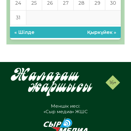
24
25
26
27
28
29
30
31
« Шілде
Қыркүйек »
16+
Меншік иесі:
«Сыр медиа» ЖШС