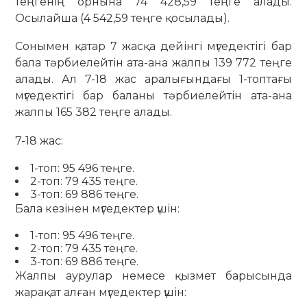
теңгенің орнына 74 428,59 теңге алады.
Осылайша (4 542,59 теңге қосылады).
Сонымен қатар 7 жасқа дейінгі мүгедектігі бар
бала тәрбиелейтін ата-ана жалпы 139 772 теңге
алады. Ал 7-18 жас аралығындағы 1-топтағы
мүгедектігі бар баланы тәрбиелейтін ата-ана
жалпы 165 382 теңге алады.
7-18 жас:
1-топ: 95 496 теңге.
2-топ: 79 435 теңге.
3-топ: 69 886 теңге.
Бала кезінен мүгедектер үшін:
1-топ: 95 496 теңге.
2-топ: 79 435 теңге.
3-топ: 69 886 теңге.
Жалпы аурулар немесе қызмет барысында
жарақат алған мүгедектер үшін: