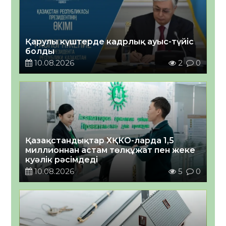
Қарулы күштерде кадрлық ауыс-түйіс
болды
10.08.2026
2
0
Қазақстандықтар ХҚКО-ларда 1,5
миллионнан астам төлқұжат пен жеке
куәлік рәсімдеді
10.08.2026
5
0