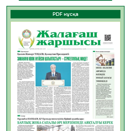
БАСТАР ЖОЛ
10.08.2026
18
0
PDF нұсқа
ҚҰРЫЛТАЙ САЙЛАУЫ – АЗАМАТТЫҚ
БЕЛСЕНДІЛІКТІҢ МАҢЫЗДЫ КӨРІНІСІ
10.08.2026
18
0
Мемлекет басшысы Қасым-Жомарт
Тоқаевтың Абай күнімен құттықтауы
10.08.2026
10
0
«Жастар және заң мен тәртіп» атты
облыстық жайдарман ойындары өтті
10.08.2026
9
0
Өңірде «Кең дала-2» бағдарламасы арқылы
80 шаруашылық қаржыландырылды
09.08.2026
23
0
Жер ресурстары тиімді игерілуде
09.08.2026
24
0