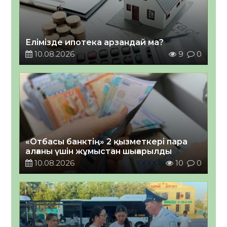
Елімізде ипотека арзандай ма?
10.08.2026
9
0
«Отбасы банктің» 2 қызметкері пара
алғаны үшін жұмыстан шығарылды
10.08.2026
10
0