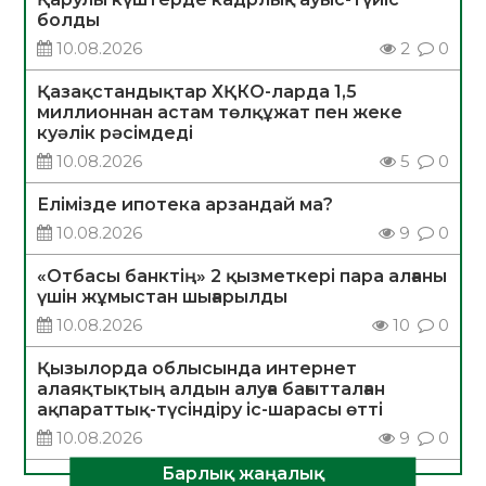
болды
10.08.2026
2
0
Қазақстандықтар ХҚКО-ларда 1,5
миллионнан астам төлқұжат пен жеке
куәлік рәсімдеді
10.08.2026
5
0
Елімізде ипотека арзандай ма?
10.08.2026
9
0
«Отбасы банктің» 2 қызметкері пара алғаны
үшін жұмыстан шығарылды
10.08.2026
10
0
Қызылорда облысында интернет
алаяқтықтың алдын алуға бағытталған
ақпараттық-түсіндіру іс-шарасы өтті
10.08.2026
9
0
Барлық жаңалық
САНАЛЫ ТАҢДАУ – ЖАРҚЫН БОЛАШАҚҚА