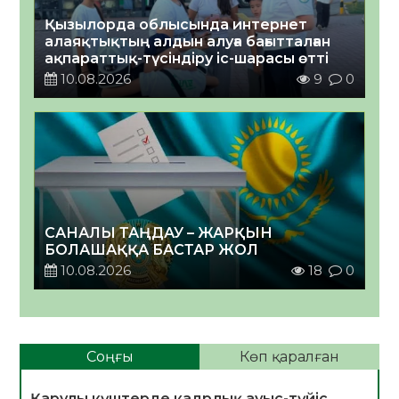
Қызылорда облысында интернет
алаяқтықтың алдын алуға бағытталған
ақпараттық-түсіндіру іс-шарасы өтті
10.08.2026
9
0
САНАЛЫ ТАҢДАУ – ЖАРҚЫН
БОЛАШАҚҚА БАСТАР ЖОЛ
10.08.2026
18
0
Соңғы
Көп қаралған
Қарулы күштерде кадрлық ауыс-түйіс