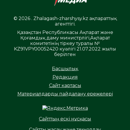
© 2026 . Zhalagash-zharshysy.kz ақпараттық
агенттігі.
Қазақстан Республикасы Ақпарат және
Қоғамдық даму министрлігі,Ақпарат
комитетінің тіркеу туралы №
KZ91VPY00052420 куәлігі 21.07.2022 жылы
берілген
Басшылық
Редакция
Сайт картасы
Материалдарды пайдалану ережелері
Сайттың ескі нұсқасы
Сайтты жасау және техқолдау