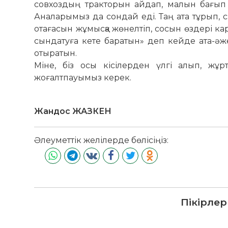
совхоздың трак­то­рын айдап, малын бағып 
Аналарымыз да сондай еді. Таң ата тұрып, с
отағасын жұмысқа жөнелтіп, со­сын өздері ка
сын­датуға кете баратын» деп кейде ата-әже
отыратын.
Міне, біз осы кісілерден үлгі алып, ж
жоғалтпауымыз керек.
Жандос ЖАЗКЕН
Әлеуметтік желілерде бөлісіңіз:
Пікірлер