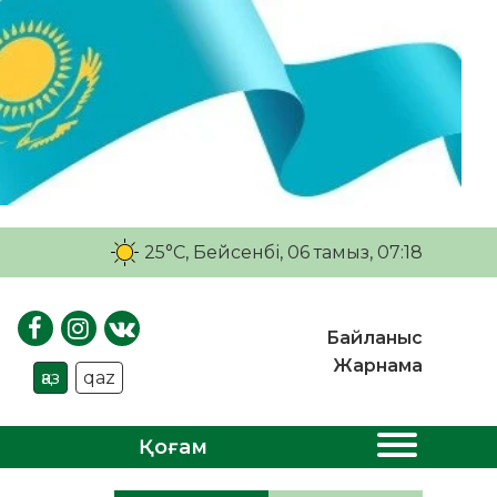
25°C
, Бейсенбі, 06 тамыз, 07:18
Байланыс
Жарнама
қаз
qaz
Қоғам