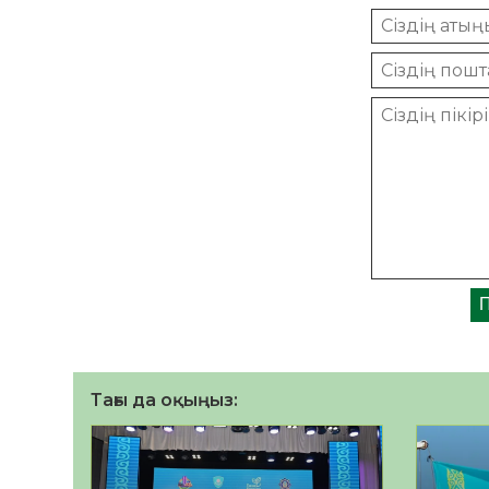
Тағы да оқыңыз: