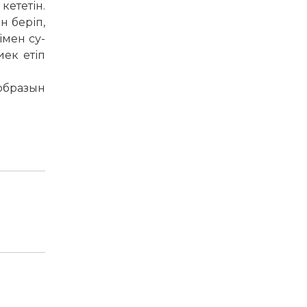
кететін.
 бе­ріп,
імен су­
иек етіп
образын