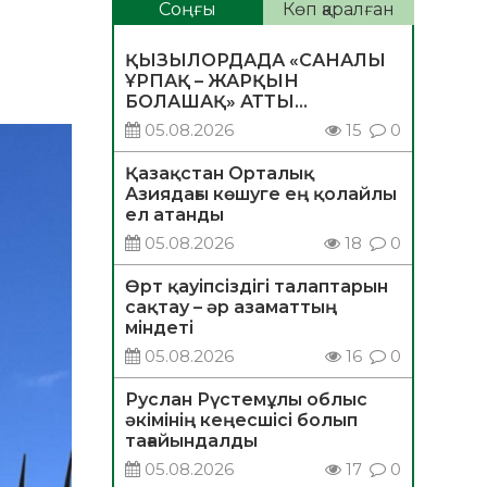
Соңғы
Көп қаралған
ҚЫЗЫЛОРДАДА «САНАЛЫ
ҰРПАҚ – ЖАРҚЫН
БОЛАШАҚ» АТТЫ
КЕҢЕЙТІЛГЕН МӘЖІЛІС
05.08.2026
15
0
ӨТТІ
Қазақстан Орталық
Азиядағы көшуге ең қолайлы
ел атанды
05.08.2026
18
0
Өрт қауіпсіздігі талаптарын
сақтау – әр азаматтың
міндеті
05.08.2026
16
0
Руслан Рүстемұлы облыс
әкімінің кеңесшісі болып
тағайындалды
05.08.2026
17
0