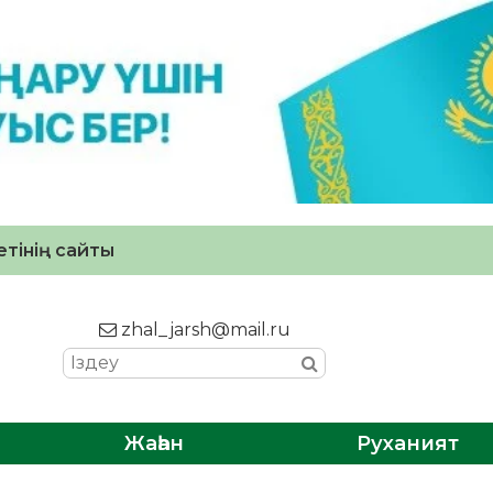
тінің сайты
zhal_jarsh@mail.ru
Жаһан
Руханият