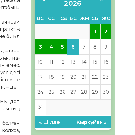
, тасада
2026
айтабын»
ДС
СС
СӘ
БС
ЖМ
СБ
ЖС
н аянбай
р­ліктің
1
2
іне биыл
6
3
4
5
7
8
9
, ет­кен
ық жина­
10
11
12
13
14
15
16
ын емес.
үлгідегі
17
18
19
20
21
22
23
істеуіне
н, – деп
24
25
26
27
28
29
30
дамы деп
31
қоғамның
« Шілде
Қыркүйек »
н болған
 колхоз,