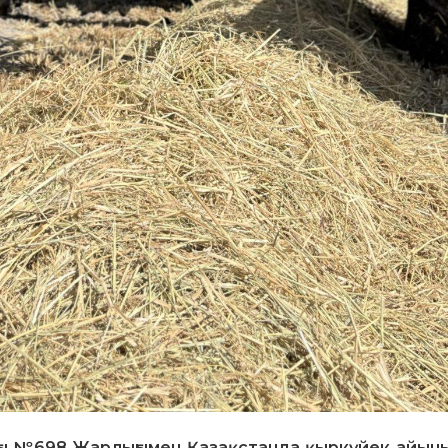
ағы №698 Жарлығымен Қазақстанда қыркүйек айыны