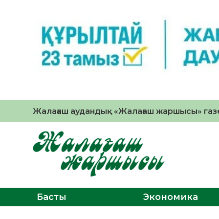
Жалағаш аудандық «Жалағаш жаршысы» газе
Басты
Экономика