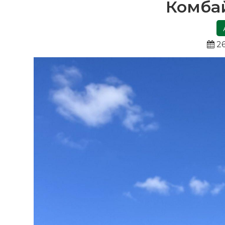
Комба
26