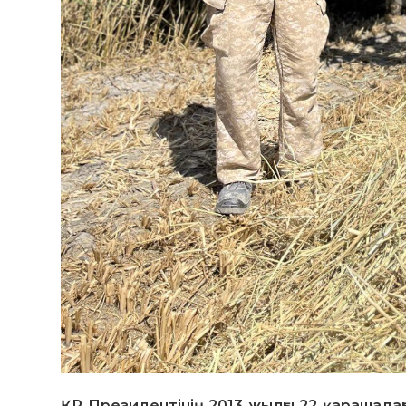
ҚР Президентінің 2013 жылғы 22 қарашад