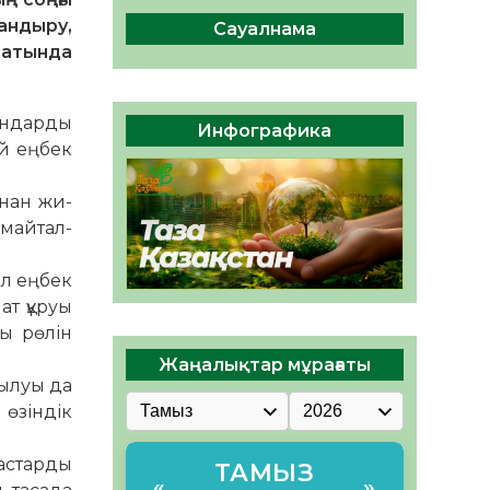
04.08.2026
46
0
андыру,
Сауалнама
Құрылтай: Қызылордада
сатында
1344 комиссия мүшесінің
білімі жетілдіріледі
04.08.2026
37
0
жандарды
Инфографика
ай еңбек
ҚҰРЫЛТАЙ САЙЛАУЫ – ЕЛ
БІРЛІГІ МЕН АЗАМАТТЫҚ
ан жи­­­
ЖАУАПКЕРШІЛІКТІҢ
КӨРІНІСІ
май­тал­
04.08.2026
49
0
л ең­бек
ат құруы
ы рөлін
Жаңалықтар мұрағаты
нылуы да
 өзіндік
астарды
ТАМЫЗ
«
»