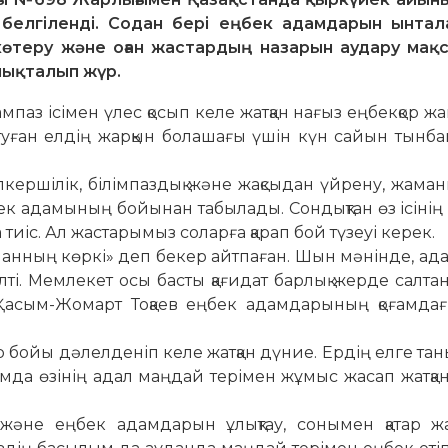
 белгіленді. Содан бері еңбек адамдарын ынтал
теру және оған жастардың назарын аудару мақ
лықталып жүр.
ампаз ісімен үлес қосып келе жатқан нағыз еңбекқор 
 туған елдің жарқын болашағы үшін күн сайын тынб
апкершілік, білімпаздық және жақсыдан үйрену, жаманн
бек адамының бойынан табылады. Сондықтан өз ісінің 
тиіс. Ал жаста­рымыз соларға қарап бой түзеуі керек.
анның көркі» деп бе­­кер айтпаған. Шын мәнінде, ада
ң кілті. Мемлекет осы басты қағидат барлық жерде салтан
Қасым-Жомарт Тоқаев еңбек адамдарының қоғамдағ
р бойы дәлелденіп келе жатқан дүние. Ердің елге та
ғамда өзінің адал маңдай терімен жұмыс жасап жатқан
және еңбек адамдарын ұлық­тау, сонымен қатар ж