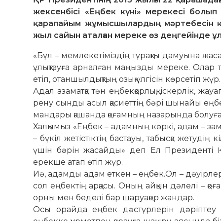
жексенбісі «Еңбек күні» мерекесі болып
қарапайым жұмысшылардың мәртебесін кө
жыл сайын аталған мереке өз деңгейінде ұ
«Бұл – мемлекетіміздің тұрақты дамуына жас
ұлық­тауға арналған маңызды мереке. Олар
етіп, отан­шылдықтың озық үлгісін көрсетіп жүр.
Адал азаматқа тән еңбекқорлық, іскерлік, жау
рену сынды асыл қасиеттің бәрі шы­­найы ең
мандары қашанда қоғам­ның наза­рында болуға 
Халқымыз «Еңбек – адамның көркі, адам – зам
– бүкіл жетістіктің бастауы, та­быс­қа жетуді
үшін бәрін жасайды» деп Ел Пре­зиденті 
ерекше атап өтіп жүр.
Иә, адамды адам еткен – еңбек.Ол – дәуірле
сол еңбектің арқасы. Оның айқын дәлелі – қо
орны мен беделі бар шаруақор жандар.
Осы орайда еңбек дәстүрлерін дә­ріптеу 