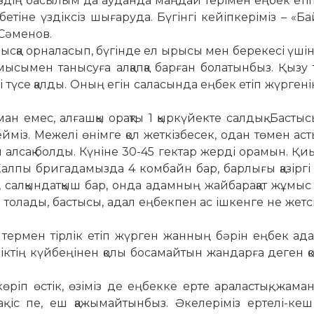
іздің басылым да ауданда маңдай терімен еңбек етіп
бетіне үздіксіз шығаруда. Бүгінгі кейіпкеріміз – «Б
Сәменов.
ұмысқа орналасып, бүгінде ел ырысы мен берекесі үші
ымен танысуға ал­қапқа барған болатынбыз. Қызу ті
әті түсе қалды. Оның егін саласында еңбек етіп жүрген
мес, алғашқы орақ­ты 1 қыркүйекте салдық. Бастысы
дейміз. Межелі өнімге қол жеткізбесек, одан төмен аст
алсақ болды. Күніне 30-45 гектар жерді орамын. Қи
 Жалпы бригадамызда 4 комбайн бар, барлығы қазіргі 
 салқындатқыш бар, онда адамның жайбарақат жұ­мыс 
толады, бас­тысы, адал еңбекпен ас ішкенге не жетсі
 термен тірлік етіп жүрген жан­ның бәрін еңбек а
шіліктің күйбеңінен қолы босамайтын жан­дарға деген 
өріп өстік, өзіміз де еңбекке ерте ара­ластық, жама
қ іс пе, еш қажымайтынбыз. Әкелеріміз ертелі-кеш