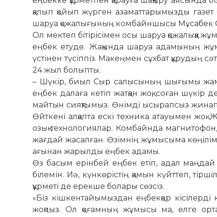
еңбекке құрметпен қарауға шақыру аясында б
қа­лып қойып жүрген азаматтарымызды газет 
шаруа қожалығының комбайншысы Мұсабек 
Ол мектеп бітірісімен осы шаруа қожалыққа ж
еңбек етуде. Жақында шаруа адамының жұмыс
үстінен түсіппіз. Макеңмен сұх­бат құрудың с
24 жыл болыпты.
– Шүкір, биыл Сыр салысының шығымы жаман е
еңбек далаға кетіп жатқан жоқ, со­ған шүкір 
майтын сияқтымыз. Өнімді ысырап­сыз жинап 
Өйткені алқапта ескі техника атауы­мен жоқ.
озық технологиялар. Комбайнда маг­нитофон,
жағдай жасалған. Өзімнің жұмысыма көңілім 
ағынан жарылды еңбек адамы.
Өз басым ерінбей еңбек етіп, адал маңдай
білемін. Иә, күнкөрістің қамын күйттеп, тір
құрметі де ерекше болары сөзсіз.
«Біз кішкентайымыздан еңбекқор кісілерді к
жоқпыз. Ол қоғамның жұмысы ма, елге орта