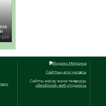
ЛІК
ЗІ
2
0
Сайттың ескі нұсқасы
Сайтты жасау және техқолдау
лану
«Beoblood» веб-студиясы