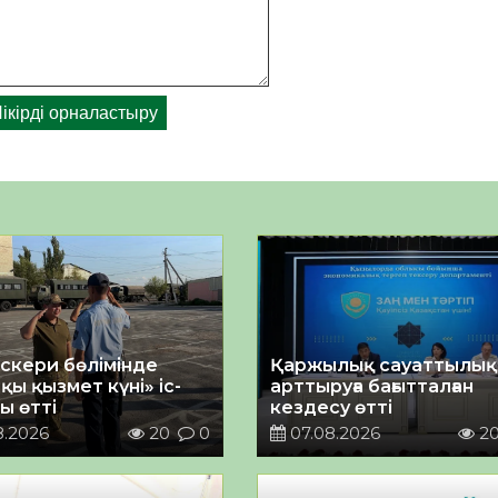
әскери бөлімінде
Қаржылық сауаттылы
қы қызмет күні» іс-
арттыруға бағытталған
ы өтті
кездесу өтті
8.2026
20
0
07.08.2026
2