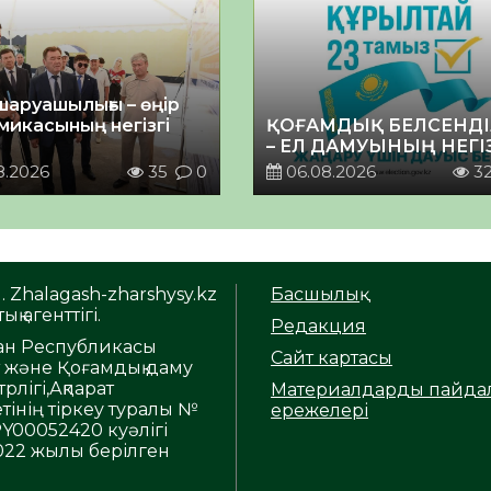
шаруашылығы – өңір
микасының негізгі
ҚОҒАМДЫҚ БЕЛСЕНДІ
– ЕЛ ДАМУЫНЫҢ НЕГІ
8.2026
35
0
06.08.2026
3
. Zhalagash-zharshysy.kz
Басшылық
ық агенттігі.
Редакция
тан Республикасы
Сайт картасы
т және Қоғамдық даму
рлігі,Ақпарат
Материалдарды пайда
тінің тіркеу туралы №
ережелері
Y00052420 куәлігі
2022 жылы берілген