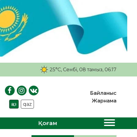
25°C
, Сенбі, 08 тамыз, 06:17
Байланыс
Жарнама
қаз
qaz
Қоғам