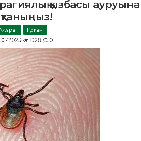
рагиялық қызбасы ауруын
ақтаныңыз!
Ақпарат
Қоғам
.07.2023
1928
0