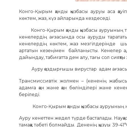
Конго-Қырым қанды қызбасы ауруы аса қауіпт
көктем, жаз, күз айларында кездеседі.
Конго-Қырым қанды қызбасы ауруының тасы
кенелердің ағзасында осы ауруды тарататы
кенелердің көктем, жаз мезгілдерінде шы
артатын кезеңімен байланысты. Кенелер ад
дайындау, табиғатта дем алу, тағы сол сияқ
Ауру қоздырғышы вирустар адам ағзасы
Трансмиссивтік жолмен – (кененің жабысып
адамға қан және қан бөлінділері және кенен
беріледі.
Конго-Қырым қанды қызбасы ауруының негі
Ауру кенеттен жедел түрде басталады. Науқас
тамаққа тәбеті болмайды. Дененің қызуы 39-