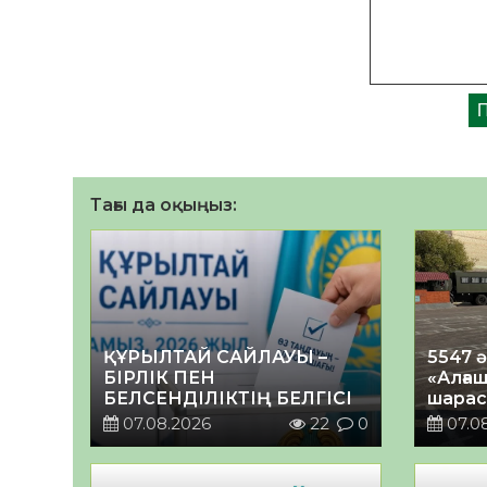
Тағы да оқыңыз:
ҚҰРЫЛТАЙ САЙЛАУЫ –
5547 
БІРЛІК ПЕН
«Алғаш
БЕЛСЕНДІЛІКТІҢ БЕЛГІСІ
шарас
07.08.2026
22
0
07.0