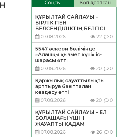
ан
Соңғы
Көп қаралған
ҚҰРЫЛТАЙ САЙЛАУЫ –
БІРЛІК ПЕН
БЕЛСЕНДІЛІКТІҢ БЕЛГІСІ
07.08.2026
22
0
5547 әскери бөлімінде
«Алғашқы қызмет күні» іс-
шарасы өтті
07.08.2026
20
0
Қаржылық сауаттылықты
арттыруға бағытталған
кездесу өтті
07.08.2026
20
0
ҚҰРЫЛТАЙ САЙЛАУЫ – ЕЛ
БОЛАШАҒЫ ҮШІН
ЖАУАПТЫ ҚАДАМ
07.08.2026
26
0