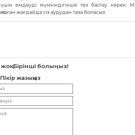
үшін емдеуді мүмкіндігінше тез бастау керек. М
қтаған жағдайда сіз аурудан таза боласыз.
 жоқ. Бірінші болыңыз!
Пікір жазыңыз