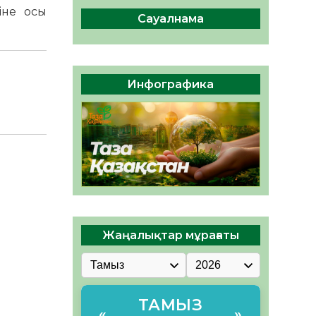
сақтау – әр азаматтың
іне осы
міндеті
Сауалнама
05.08.2026
46
0
Руслан Рүстемұлы облыс
әкімінің кеңесшісі болып
Инфографика
тағайындалды
05.08.2026
43
0
Жаңалықтар мұрағаты
ТАМЫЗ
«
»