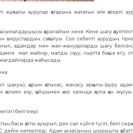
і жұқпалы аурулар қатарына жататын өте қатерлі ау
малдаушысы қарапайым кене. Кене шағу қауіптілігі
н вирустардың сақталуы. Сол себепті аурудың тірк
ғып, адамдар мен жан-жануарларды шағу белсенді
амға мал жайғау, малды сауу, сыртта бақша егу, 
ты жағдайларда жабысады.
на:
 шағуы), қарым қатынас, жанасу арқылы-(ауру ада
і қолмен езу, қайшымен қию кезінде қолға қан жұғуы
згі белгілері:
тың басы қатты ауырып, дел-сал күйге түсіп, белі сыр
41°С дейін көтеріледі. Адам ағзасының шырышты қабат