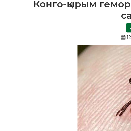
Конго-қырым гемор
с
12