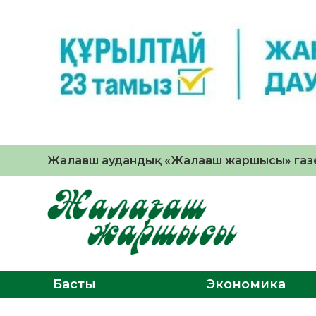
Жалағаш аудандық «Жалағаш жаршысы» газе
Басты
Экономика