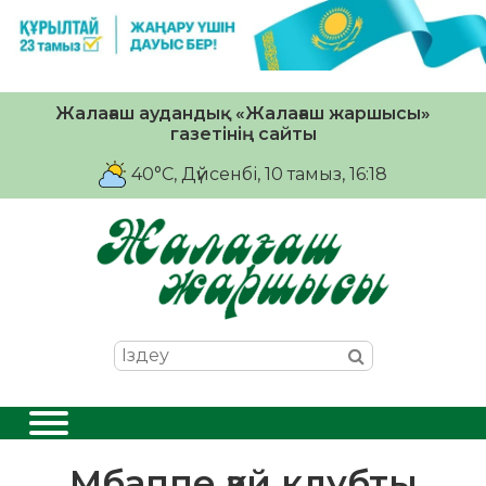
Жалағаш аудандық «Жалағаш жаршысы»
газетінің сайты
40°C
, Дүйсенбі, 10 тамыз, 16:18
Мбаппе қай клубты