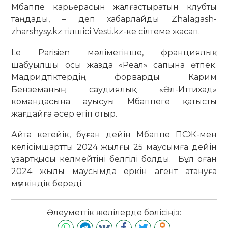
Мбаппе карьерасын жалғастыратын клубты
таңдады, – деп хабарлайды Zhalagash-
zharshysy.kz тілшісі Vesti.kz-ке сілтеме жасап.
Le Parisien мәліметінше, франциялық
шабуылшы осы жазда «Реал» сапына өтпек.
Мадридтіктердің форварды Карим
Бенземаның саудиялық «Әл-Иттихад»
командасына ауысуы Мбаппеге қатысты
жағдайға әсер етіп отыр.
Айта кетейік, бұған дейін Мбаппе ПСЖ-мен
келісімшартты 2024 жылғы 25 маусымға дейін
ұзартқысы келмейтіні белгілі болды. Бұл оған
2024 жылы маусымда еркін агент атануға
мүмкіндік береді.
Әлеуметтік желілерде бөлісіңіз: