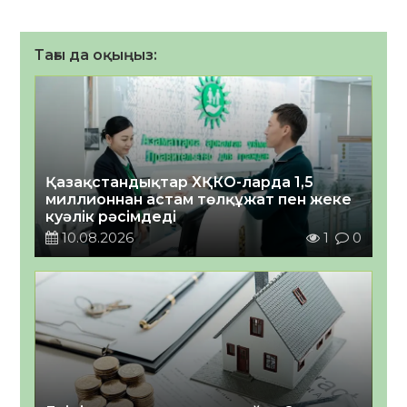
Тағы да оқыңыз:
Қазақстандықтар ХҚКО-ларда 1,5
миллионнан астам төлқұжат пен жеке
куәлік рәсімдеді
10.08.2026
1
0