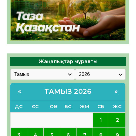
Жаңалықтар мұрағаты
ТАМЫЗ 2026
«
»
ДС
СС
СӘ
БС
ЖМ
СБ
ЖС
1
2
3
4
5
6
7
8
9