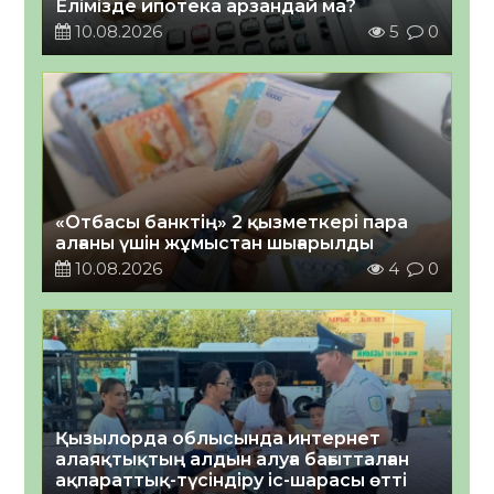
Елімізде ипотека арзандай ма?
10.08.2026
5
0
«Отбасы банктің» 2 қызметкері пара
алғаны үшін жұмыстан шығарылды
10.08.2026
4
0
Қызылорда облысында интернет
алаяқтықтың алдын алуға бағытталған
ақпараттық-түсіндіру іс-шарасы өтті