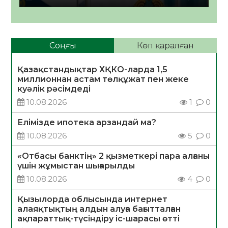
Соңғы
Көп қаралған
Қазақстандықтар ХҚКО-ларда 1,5
миллионнан астам төлқұжат пен жеке
куәлік рәсімдеді
10.08.2026
1
0
Елімізде ипотека арзандай ма?
10.08.2026
5
0
«Отбасы банктің» 2 қызметкері пара алғаны
үшін жұмыстан шығарылды
10.08.2026
4
0
Қызылорда облысында интернет
алаяқтықтың алдын алуға бағытталған
ақпараттық-түсіндіру іс-шарасы өтті