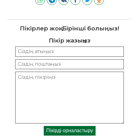
Пікірлер жоқ. Бірінші болыңыз!
Пікір жазыңыз