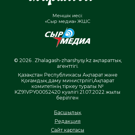
Меншік иесі:
«Сыр медиа» ЖШС
© 2026 . Zhalagash-zharshysy.kz ақпараттық
агенттігі.
Қазақстан Республикасы Ақпарат және
Қоғамдық даму министрлігі,Ақпарат
комитетінің тіркеу туралы №
KZ91VPY00052420 куәлігі 21.07.2022 жылы
берілген
Басшылық
Редакция
Сайт картасы