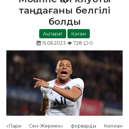
таңдағаны белгілі
болды
Ақпарат
Қоғам
15.06.2023
728
0
«Пари Сен-Жермен» форварды Килиан