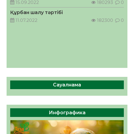
болады?»
15.09.2022
180293
0
07.08.2026
20
0
Құрбан шалу тәртібі
11.07.2022
182300
0
Сауалнама
Инфографика