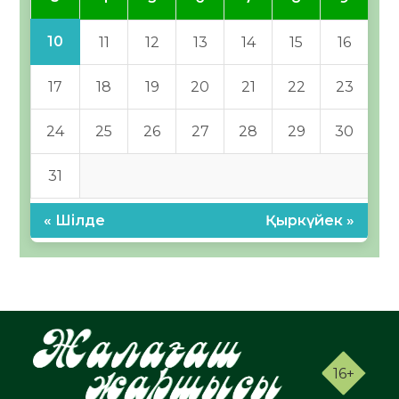
10
11
12
13
14
15
16
17
18
19
20
21
22
23
24
25
26
27
28
29
30
31
« Шілде
Қыркүйек »
16+