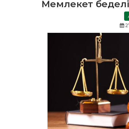
Мемлекет беделін
2