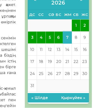
2026
 қажет.
 кеңінен
ДС
СС
СӘ
БС
ЖМ
СБ
ЖС
 ұрпақты
өмірлік
1
2
7
3
4
5
6
8
9
 сенімін
ктелген
н шешімі
10
11
12
13
14
15
16
 біздің
ын істің
17
18
19
20
21
22
23
ен бірге
нша ғана
24
25
26
27
28
29
30
31
 іс-қимыл
сыбайлас
« Шілде
Қыркүйек »
кет пен
еңгейін