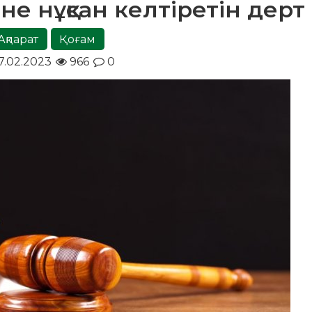
е нұқсан келтіретін дерт
Ақпарат
Қоғам
7.02.2023
966
0