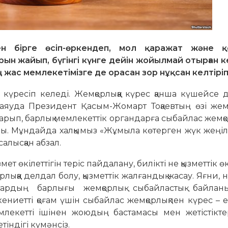
н бірге өсіп-өркендеп, мол қаражат және қ
ын жайып, бүгінгі күнге дейін жойылмай отырған 
ң жас мемлекетімізге де орасан зор нұқсан келтіріп
 күресіп келеді. Жемқорлыққа күрес қанша күшейсе де,
 Таяуда Президент Қасым-Жомарт Тоқаевтың өзі жем
арып, барлық мемлекеттік органдарға сыбайлас жемқ
йды. Мұндайда халқымыз «Жұмыла көтерген жүк жеңіл
салысқан абзал.
ет өкілеттігін теріс пайдалану, билікті не қызметтік өк
лыққа делдал болу, қызметтік жалғандық жасау. Яғни, н
ардың барлығы жемқорлық сыбайластық байлан
ниетті қоғам үшін сыбайлас жемқорлықпен күрес – е
млекетті ішінен жоюдың бастамасы мен жетістіктер
етіндігі күмәнсіз.