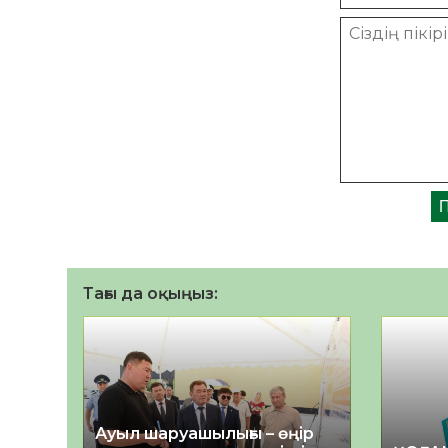
Тағы да оқыңыз:
Ауыл шаруашылығы – өңір