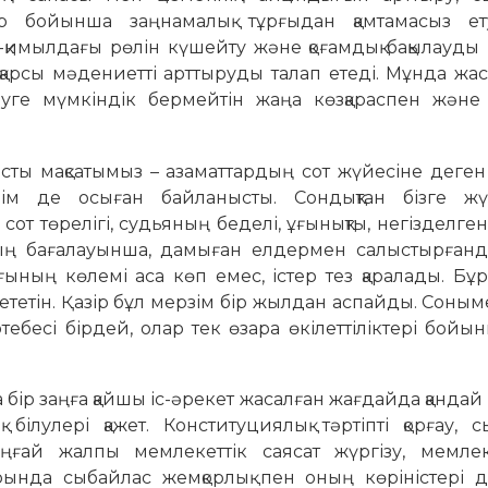
тар бойынша заңнамалық тұрғыдан қамтамасыз ету
с-қимылдағы рөлін күшейту және қоғамдық бақылауды
а қарсы мәдениетті арттыруды талап етеді. Мұнда жас
руге мүмкіндік бермейтін жаңа көзқараспен және 
асты мақсатымыз – азаматтардың сот жүйесіне деген
ім де осыған байланысты. Сондықтан бізге жү
і сот төрелігі, судьяның беделі, ұғынықты, негізделге
дың бағалауынша, дамыған елдермен салыстырғанда
ының көлемі аса көп емес, істер тез қаралады. Бұр
т кететін. Қазір бұл мерзім бір жылдан аспайды. Соным
бесі бірдей, олар тек өзара өкілеттіліктері бойы
 да бір заңға қайшы іс-әрекет жасалған жағдайда қандай
 білулері қажет. Конституциялық тәртіпті қорғау, 
ыңғай жалпы мемлекеттік саясат жүргізу, мемле
арында сыбайлас жемқорлық пен оның көріністері д