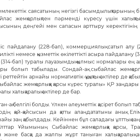
млекеттік саясатының негізгі басымдылықтарының бі
лас жемқорлықпен пәрменді күресу үшін халықтың 
ұмысының деңгейі мен сапасын арттыру керектігіні
іс пайдалану (228-бап), коммерциялық сатып алу (2
билікті немесе қызметтік өкілеттікті асыра пайдалану (
сау (314-бап) туралы лауазымдық қылмыс нормалары ең
ары болып табылады. Сондай-ақ сыбайлас жемқорл
ті реттейтін арнайы нормативтік-құқықтық актілер де қаб
ыбайлас жемқорлыққа қарсы күрес туралы» ҚР заңдары
алы халықаралық актілер де бар.
ан-ақ белгілі болды. Үлкен әлеуметтік қасірет болып т
дің қай-қайсысын да қатты алаңдататыны анық. Ел
айы заң қабылдады. Кейіннен бұл саладағы ұлттық з
Ұлттар Ұйымының Сыбайлас жемқорлыққа қарсы, Тран
 және басқа да жалпы жұрт таныған халықаралық а