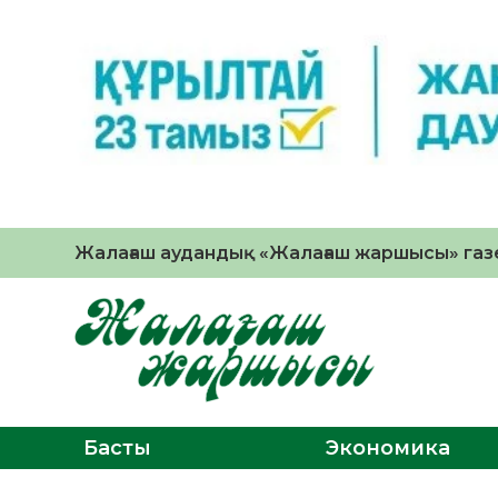
Жалағаш аудандық «Жалағаш жаршысы» газе
Басты
Экономика