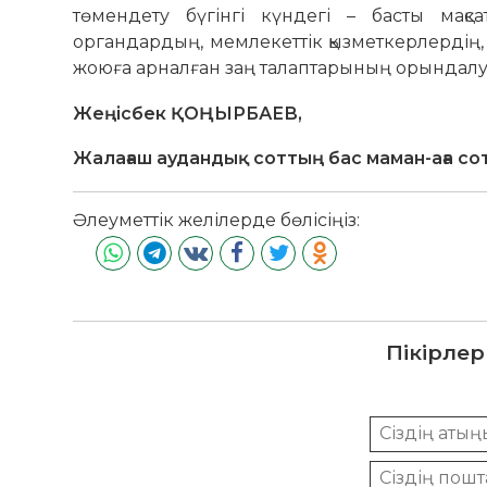
төмендету бүгінгі күндегі – басты мақс
органдардың, мемлекеттік қызметкерлердің,
жоюға арналған заң талаптарының орындалу
Жеңісбек ҚОҢЫРБАЕВ,
Жалағаш аудандық соттың бас маман-аға со
Әлеуметтік желілерде бөлісіңіз:
Пікірлер