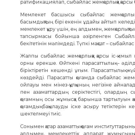
ратификациялап, сыбайлас жемқорлыққа қарсы
Мемлекет басшысы сыбайлас жемқорлықп
басымдықтың бірі екенін ұдайы айтып келеді. П
мемлекет құру үшін, ең алдымен, жемқорлықт
тапсырмасы бойынша әзірленген Сыбайла
бекітетінін мәлімдеді. Түпкі мақсат – сыбайлас
Жалпы сыбайлас жемқорлыққа қарсы іс-қимыл
орны ерекше. Өйткені парасаттылық – әділді
біріктіретін кешенді ұғым. Парасаттылық жү
көздейді. Парасатты қоғамда сыбайлас жем
ойлауы мен мінез-құлқының негізіне айнала
пен азаматтардың серіктестігі, олардың сыб
қоғамның осы жұмысқа барынша тартылуын қам
қоғамдық бақылауды іске асыру тетіктерін к
шектелмеуі тиіс.
Сонымен қатар азаматтық қоғам институттарыны
алдымен, мемлекеттік аппарат жұмысыны