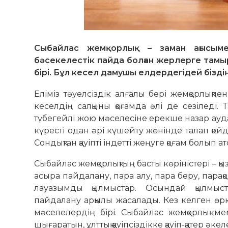
Сыбайлас жемқорлық – заман ағысыме
бәсекелестік пайда болған жерлерге тамыр
бірі. Бұл кесел дамушы елдердегідей бізді
Еліміз тәуелсіздік алғалы бері жемқорлықпен
кеселдің салқыны қоғамда әлі де сезіледі.
түбегейлі жою мәселесіне ерекше назар ауд
күресті одан әрі күшейту жөнінде талап қо
Сондықтан қауіпті індетті жеңуге қоғам болып ат
Сыбайлас жемқорлықтың басты көріністері – қызм
асыра пайдалану, пара алу, пара беру, парақор
лауазымды қылмыстар. Осындай қылмыст
пайдалану арқылы жасалады. Кез келген өрке
мәселелердің бірі. Сыбайлас жемқорлық ме
шығаратын, ұлттық қауіпсіздікке қауіп-қатер әкел