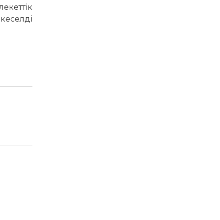
екеттік
 кеселді