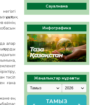
ы жаңа Құрылтай үшін дауыс
беруге дайын
Сауалнама
негізгі
05.08.2026
32
0
құқықтық
ӘРБІР ДАУЫС – ҚОҒАМ
в өзінің
ДАМУЫНА ҚОСЫЛҒАН
Инфографика
жобасын
ҮЛЕС
05.08.2026
37
0
 да алар
лықтарды
қындығын
анымына,
мемлекет
ріктіру,
ан тәсіл
Жаңалықтар мұрағаты
мен ғана
 және ең
ТАМЫЗ
ыбайлас
«
»