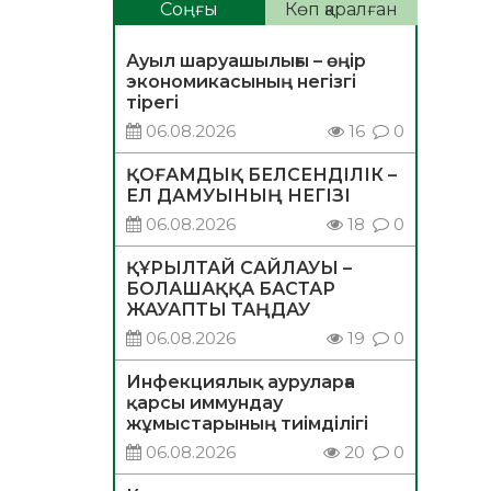
Соңғы
Көп қаралған
Ауыл шаруашылығы – өңір
экономикасының негізгі
тірегі
06.08.2026
16
0
ҚОҒАМДЫҚ БЕЛСЕНДІЛІК –
ЕЛ ДАМУЫНЫҢ НЕГІЗІ
06.08.2026
18
0
ҚҰРЫЛТАЙ САЙЛАУЫ –
БОЛАШАҚҚА БАСТАР
ЖАУАПТЫ ТАҢДАУ
06.08.2026
19
0
Инфекциялық ауруларға
қарсы иммундау
жұмыстарының тиімділігі
06.08.2026
20
0