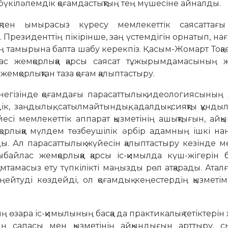
 бүкіләлемдік қоғамдастықтың тең мүшесіне айналды.
ен ымырасыз күресу мемлекеттік саясаттағы 
резиденттің пікірінше, заң үстемдігін орнатып, нағыз 
ың тамырына балта шабу керекпіз. Қасым-Жомарт Тоқае
с жемқорлыққа қарсы саясат тұжырымдамасының 
 жемқорлықтан таза қоғам қалыптастыру.
 негізінде қоғамдағы парасаттылық идеологиясының
к, заңдылық, сатылмайтындық, адалдық сияқты құнды
йесі мемлекеттік аппарат қызметінің ашықтығын, ай
қорлыққа мүлдем төзбеушілік әрбір адамның ішкі н
ды. Ал парасаттылық жүйесін қалыптастыру кезінде 
айлас жемқорлыққа қарсы іс-қимылда күш-жігерін бі
тамасыз ету түпкілікті маңызды рөл атқарады. Аталғ
еңейтуді көздейді, ол қоғамдық кеңестердің қызметі
ң өзара іс-қимылының басқа да практикалық тетіктерін
ң сапасы мен қызметінің айқындығын арттыру, с