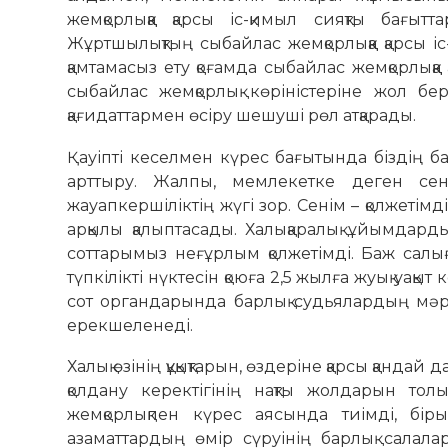
жемқорлыққа қарсы іс-қимыл сияқты бағыт
Жұртшылықтың сыбайлас жемқорлыққа қарсы і
қамтамасыз ету қоғамда сыбайлас жемқорлыққ
сыбайлас жемқорлық көріністеріне жол бе
қағидаттармен өсіру шешуші рөл атқарады.
Қауіпті кеселмен күрес бағытында біздің б
арттыру. Жалпы, мемлекетке деген сен
жауапкершіліктің жүгі зор. Сенім – қолжетімд
арқылы қалыптасады. Халықаралық ұйымдар
соттарымыз неғұрлым қолжетімді. Баж салығ
түпкілікті нүктесін қоюға 2,5 жылға жуық уақы
сот органдарында барлық судьялардың мəрте
ерекшеленеді.
Халық өзінің құқықтарын, өздеріне қарсы қандай
қолдану керектігінің нақты жолдарын толық
жемқорлықпен күрес аясында тиімді, бір
азаматтардың өмір сүруінің барлық салал