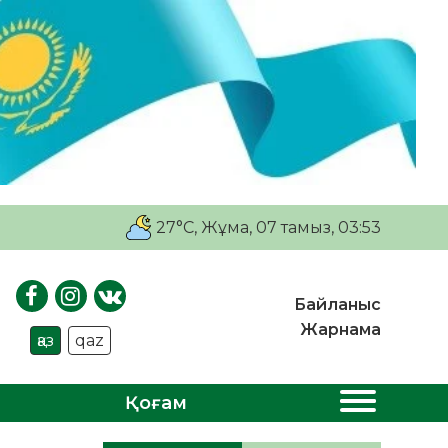
27°C
, Жұма, 07 тамыз, 03:53
Байланыс
Жарнама
қаз
qaz
Қоғам