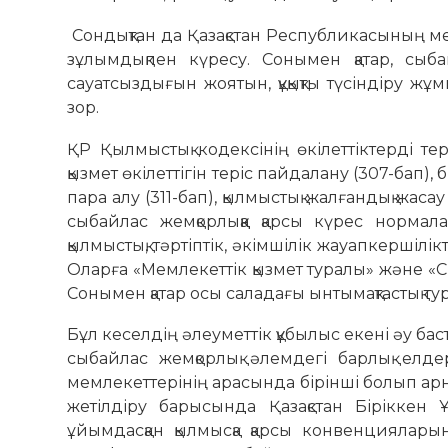
Сондықтан да Қазақстан Республикасының ме
зұлымдықпен күресу. Сонымен қатар, сыбай
сауатсыздығын жоятын, құқықты түсіндіру ж
зор.
ҚР Қылмыстық кодексінің өкілеттіктерді тер
қызмет өкілеттігін теріс пайдалану (307-бап), 
пара алу (311-бап), қылмыстық жалғандық жа
сыбайлас жемқорлыққа қарсы күрес нормал
қылмыстық, тәртіптік, әкімшілік жауапкершілік
Оларға «Мемлекеттік қызмет туралы» және «С
Сонымен қатар осы саладағы ынтымақтастық тур
Бұл кеселдің әлеуметтік құбылыс екені әу баст
сыбайлас жемқорлық әлемдегі барлық елдер
мемлекеттерінің арасында бірінші болып арн
жетілдіру барысында Қазақстан Біріккен 
ұйымдасқан қылмысқа қарсы конвенцияларын