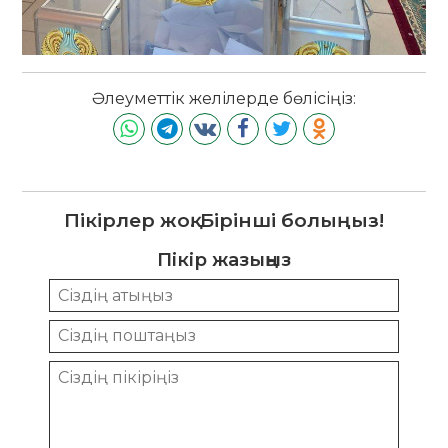
Әлеуметтік желілерде бөлісіңіз:
Пікірлер жоқ. Бірінші болыңыз!
Пікір жазыңыз