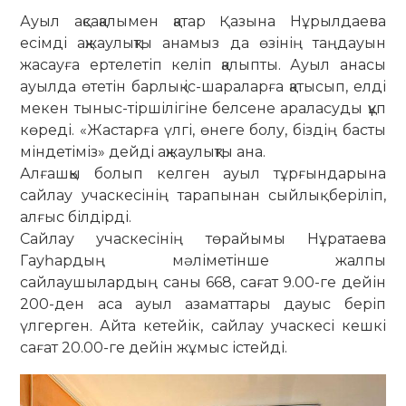
Ауыл ақсақалымен қатар Қазына Нұрылдаева
есімді ақжаулықты анамыз да өзінің таңдауын
жасауға ертелетіп келіп қалыпты. Ауыл анасы
ауылда өтетін барлық іс-шараларға қатысып, елді
мекен тыныс-тіршілігіне белсене араласуды құп
көреді. «Жастарға үлгі, өнеге болу, біздің басты
міндетіміз» дейді ақжаулықты ана.
Алғашқы болып келген ауыл тұрғындарына
сайлау учаскесінің тарапынан сыйлық беріліп,
алғыс білдірді.
Сайлау учаскесінің төрайымы Нұратаева
Гауһардың мәліметінше жалпы
сайлаушылардың саны 668, сағат 9.00-ге дейін
200-ден аса ауыл азаматтары дауыс беріп
үлгерген. Айта кетейік, сайлау учаскесі кешкі
сағат 20.00-ге дейін жұмыс істейді.