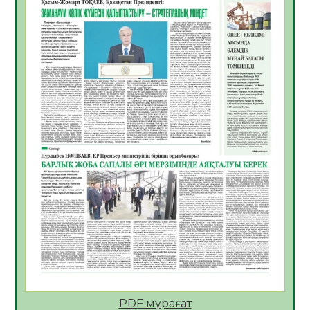
06.08.2026
50
0
Көкжөтел ауруы туралы
06.08.2026
47
0
АПВ вакцинасы туралы мәлімет
06.08.2026
45
0
Open Air: Қызылорда облысы полиция
департаменті 20 мыңнан астам
көрерменнің қауіпсіздігін қамтамасыз етті
06.08.2026
59
0
ҚЫЗЫЛОРДАДА «САНАЛЫ ҰРПАҚ –
ЖАРҚЫН БОЛАШАҚ» АТТЫ КЕҢЕЙТІЛГЕН
МӘЖІЛІС ӨТТІ
05.08.2026
60
0
Қазақстан Орталық Азиядағы көшуге ең
қолайлы ел атанды
05.08.2026
58
0
PDF мұрағат