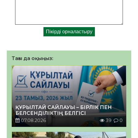
Тағы да оқыңыз:
ҚҰРЫЛТАЙ САЙЛАУЫ – БІРЛІК ПЕН
БЕЛСЕНДІЛІКТІҢ БЕЛГІСІ
07.08.2026
39
0