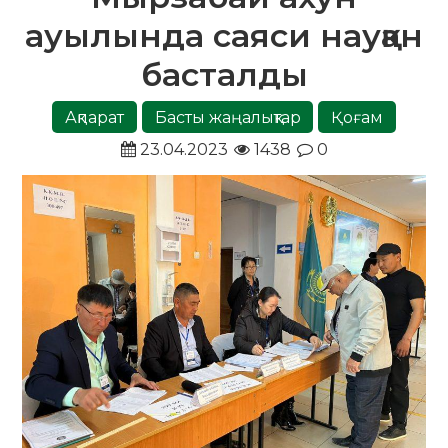
ауылында саяси науқан
басталды
Ақпарат
Басты жаңалықтар
Қоғам
23.04.2023
1438
0