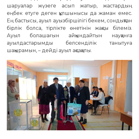
шаруалар жүзеге асып жатыр, жастардың
еңбек етуге деген құлшынысы да жаман емес.
Ең бастысы, ауыл ауызбіршілігі бекем, сондықтан
бірлік болса, тірлікте өнетінін жақсы білеміз.
Ауыл болашағын айқындайтын науқанға
ауылдастарымды белсенділік танытуға
шақырамын, – дейді ауыл ақсақалы.