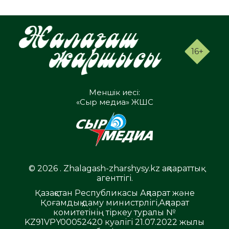
16+
Меншік иесі:
«Сыр медиа» ЖШС
© 2026 . Zhalagash-zharshysy.kz ақпараттық
агенттігі.
Қазақстан Республикасы Ақпарат және
Қоғамдық даму министрлігі,Ақпарат
комитетінің тіркеу туралы №
KZ91VPY00052420 куәлігі 21.07.2022 жылы