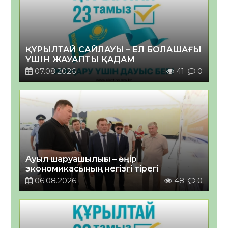
ҚҰРЫЛТАЙ САЙЛАУЫ – ЕЛ БОЛАШАҒЫ
ҮШІН ЖАУАПТЫ ҚАДАМ
07.08.2026
41
0
Ауыл шаруашылығы – өңір
экономикасының негізгі тірегі
06.08.2026
48
0