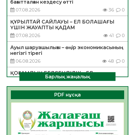
бағытталған кездесу өтті
07.08.2026
36
0
ҚҰРЫЛТАЙ САЙЛАУЫ – ЕЛ БОЛАШАҒЫ
ҮШІН ЖАУАПТЫ ҚАДАМ
07.08.2026
41
0
Ауыл шаруашылығы – өңір экономикасының
негізгі тірегі
06.08.2026
48
0
ҚОҒАМДЫҚ БЕЛСЕНДІЛІК – ЕЛ
Барлық жаңалық
ДАМУЫНЫҢ НЕГІЗІ
06.08.2026
46
0
PDF нұсқа
ҚҰРЫЛТАЙ САЙЛАУЫ – БОЛАШАҚҚА
БАСТАР ЖАУАПТЫ ТАҢДАУ
06.08.2026
48
0
Инфекциялық ауруларға қарсы иммундау
жұмыстарының тиімділігі