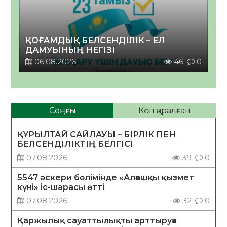
ҚОҒАМДЫҚ БЕЛСЕНДІЛІК – ЕЛ
ДАМУЫНЫҢ НЕГІЗІ
06.08.2026
46
0
Соңғы
Көп қаралған
ҚҰРЫЛТАЙ САЙЛАУЫ – БІРЛІК ПЕН
БЕЛСЕНДІЛІКТІҢ БЕЛГІСІ
07.08.2026
39
0
5547 әскери бөлімінде «Алғашқы қызмет
күні» іс-шарасы өтті
07.08.2026
32
0
Қаржылық сауаттылықты арттыруға