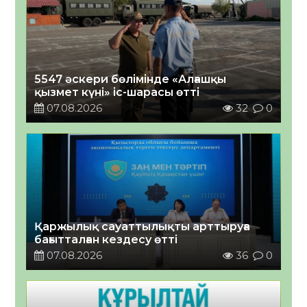
5547 әскери бөлімінде «Алғашқы
қызмет күні» іс-шарасы өтті
07.08.2026
32
0
Қаржылық сауаттылықты арттыруға
бағытталған кездесу өтті
07.08.2026
36
0