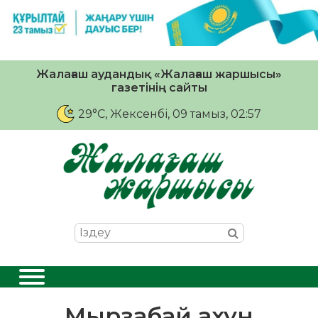
Жалағаш аудандық «Жалағаш жаршысы»
газетінің сайты
29°C
, Жексенбі, 09 тамыз, 02:57
Мырзабай ахун