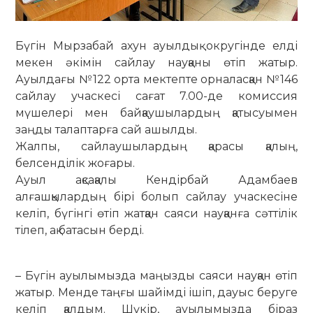
Бүгін Мырзабай ахун ауылдық округінде елді
мекен әкімін сайлау науқаны өтіп жатыр.
Ауылдағы №122 орта мектепте орналасқан №146
сайлау учаскесі сағат 7.00-де комиссия
мүшелері мен байқаушылардың қатысуымен
заңды талаптарға сай ашылды.
Жалпы, сайлаушылардың қарасы қалың,
белсенділік жоғары.
Ауыл ақсақалы Кендірбай Адамбаев
алғашқылардың бірі болып сайлау учаскесіне
келіп, бүгінгі өтіп жатқан саяси науқанға сәттілік
тілеп, ақ батасын берді.
– Бүгін ауылымызда маңызды саяси науқан өтіп
жатыр. Менде таңғы шайімді ішіп, дауыс беруге
келіп қалдым. Шүкір, ауылымызда біраз