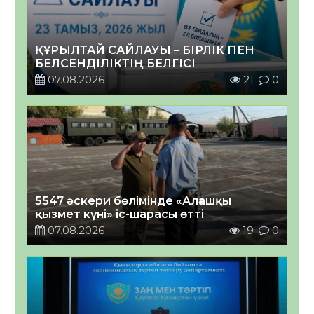
ҚҰРЫЛТАЙ САЙЛАУЫ – БІРЛІК ПЕН
БЕЛСЕНДІЛІКТІҢ БЕЛГІСІ
07.08.2026
21
0
5547 әскери бөлімінде «Алғашқы
қызмет күні» іс-шарасы өтті
07.08.2026
19
0