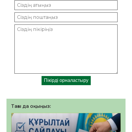
Тағы да оқыңыз: