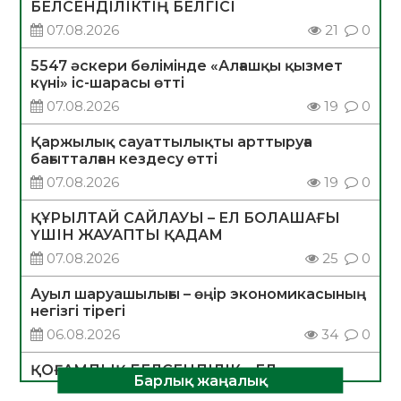
БЕЛСЕНДІЛІКТІҢ БЕЛГІСІ
07.08.2026
21
0
5547 әскери бөлімінде «Алғашқы қызмет
күні» іс-шарасы өтті
07.08.2026
19
0
Қаржылық сауаттылықты арттыруға
бағытталған кездесу өтті
07.08.2026
19
0
ҚҰРЫЛТАЙ САЙЛАУЫ – ЕЛ БОЛАШАҒЫ
ҮШІН ЖАУАПТЫ ҚАДАМ
07.08.2026
25
0
Ауыл шаруашылығы – өңір экономикасының
негізгі тірегі
06.08.2026
34
0
ҚОҒАМДЫҚ БЕЛСЕНДІЛІК – ЕЛ
Барлық жаңалық
ДАМУЫНЫҢ НЕГІЗІ