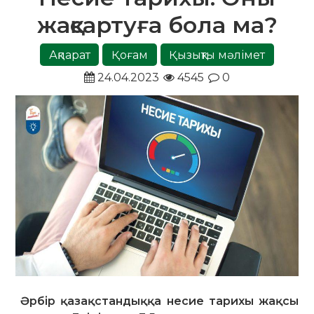
жақсартуға бола ма?
Ақпарат
Қоғам
Қызықты мәлімет
24.04.2023
4545
0
Әрбір қазақстандыққа несие тарихы жақсы