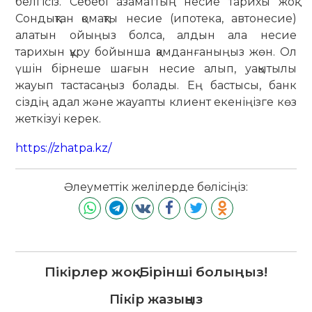
белгісіз. Себебі азаматтың несие тарихы жоқ.
Сондықтан қомақты несие (ипотека, автонесие)
алатын ойыңыз болса, алдын ала несие
тарихын құру бойынша қамданғаныңыз жөн. Ол
үшін бірнеше шағын несие алып, уақытылы
жауып тастасаңыз болады. Ең бастысы, банк
сіздің адал және жауапты клиент екеніңізге көз
жеткізуі керек.
https://zhatpa.kz/
Әлеуметтік желілерде бөлісіңіз:
Пікірлер жоқ. Бірінші болыңыз!
Пікір жазыңыз