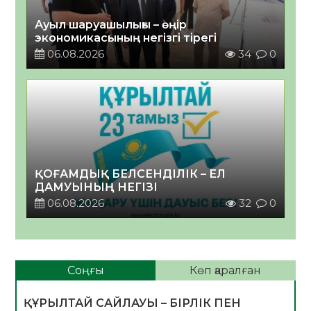
Ауыл шаруашылығы – өңір
экономикасының негізгі тірегі
06.08.2026
34
0
ҚОҒАМДЫҚ БЕЛСЕНДІЛІК – ЕЛ
ДАМУЫНЫҢ НЕГІЗІ
06.08.2026
32
0
Соңғы
Көп қаралған
ҚҰРЫЛТАЙ САЙЛАУЫ – БІРЛІК ПЕН