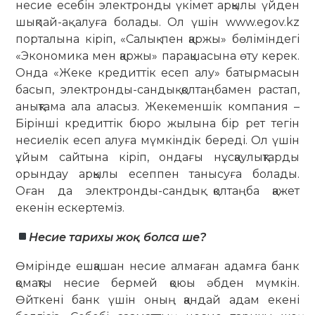
несие есебін электронды үкімет арқылы үйден
шықпай-ақ алуға болады. Ол үшін www.egov.kz
порталына кіріп, «Салық пен қаржы» бөліміндегі
«Экономика мен қаржы» парақшасына өту керек.
Онда «Жеке кредиттік есеп алу» батырмасын
басып, электронды-сандық қолтаңбамен растап,
анықтама ала аласыз. Жекеменшік компания –
Бірінші кредиттік бюро жылына бір рет тегін
несиелік есеп алуға мүмкіндік береді. Ол үшін
ұйым сайтына кіріп, ондағы нұсқаулықтарды
орындау арқылы есеппен танысуға болады.
Оған да электронды-сандық қолтаңба қажет
екенін ескертеміз.
Несие тарихы жоқ болса ше?
Өмірінде ешқашан несие алмаған адамға банк
қомақты несие бермей қоюы әбден мүмкін.
Өйткені банк үшін оның қандай адам екені