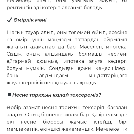
несиелер алып, оны уақытылы жауып, өз
рейтингіңізді көтеріп алсаңыз болады.
Өмірлік мәні
Шағын тауар алып, оны төлемей қойып, есесіне
өз өмірі үшін маңызды заттардан айрылып
жататын азаматтар да бар. Мәселен, ипотека.
Сіздің оның алдындағы болмашы несиені
қайтармай қоюыңыз, ипотека алуға кедергі
болуы мүмкін. Сондықтан қаржы кеңесшілері,
банк алдындағы міндеттеріңізге
жауапкершілікпен қарауға шақырады.
Несие тарихын қалай тексереміз?
Әрбір азамат несие тарихын тексеріп, бағалай
алады. Оның бірнеше жолы бар. Қазір елімізде
екі несие бюросы жұмыс істейді, бірі
мемлекеттік, екіншісі жекеменшік. Мемлекеттік