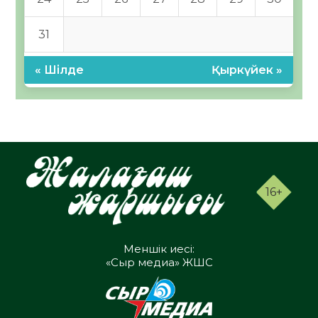
31
« Шілде
Қыркүйек »
16+
Меншік иесі:
«Сыр медиа» ЖШС