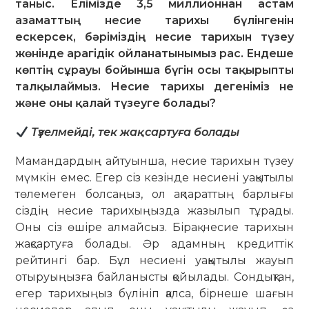
таныс. Елімізде 3,5 миллионнан астам
азаматтың несие тарихы бүлінгенін
ескерсек, бәріміздің несие тарихын түзеу
жөнінде арагідік ойланатынымыз рас. Ендеше
көптің сұрауы бойынша бүгін осы тақырыпты
талқылаймыз. Несие тарихы дегеніміз не
және оны қалай түзеуге болады?
Түзелмейді, тек жақсартуға болады
Мамандардың айтуынша, несие тарихын түзеу
мүмкін емес. Егер сіз кезінде несиені уақытылы
төлемеген болсаңыз, ол ақпараттың барлығы
сіздің несие тарихыңызда жазылып тұрады.
Оны сіз өшіре алмайсыз. Бірақ несие тарихын
жақсартуға болады. Әр адамның кредиттік
рейтингі бар. Бұл несиені уақытылы жауып
отыруыңызға байланысты қойылады. Сондықтан,
егер тарихыңыз бүлініп қалса, бірнеше шағын