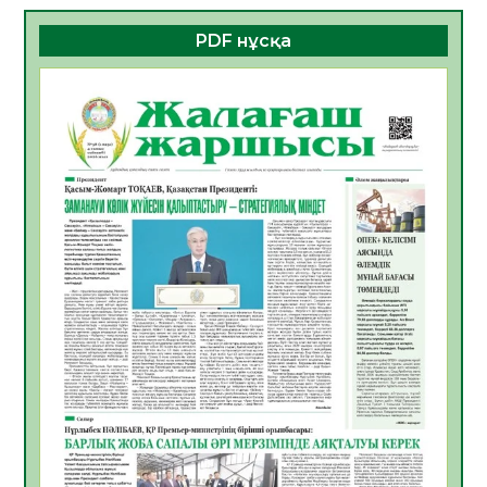
06.08.2026
32
0
PDF нұсқа
ҚҰРЫЛТАЙ САЙЛАУЫ – БОЛАШАҚҚА
БАСТАР ЖАУАПТЫ ТАҢДАУ
06.08.2026
35
0
Инфекциялық ауруларға қарсы иммундау
жұмыстарының тиімділігі
06.08.2026
35
0
Көкжөтел ауруы туралы
06.08.2026
33
0
АПВ вакцинасы туралы мәлімет
06.08.2026
33
0
Open Air: Қызылорда облысы полиция
департаменті 20 мыңнан астам
көрерменнің қауіпсіздігін қамтамасыз етті
06.08.2026
43
0