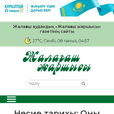
Жалағаш аудандық «Жалағаш жаршысы»
газетінің сайты
27°C
, Сенбі, 08 тамыз, 04:57
Несие тарихы: Оны