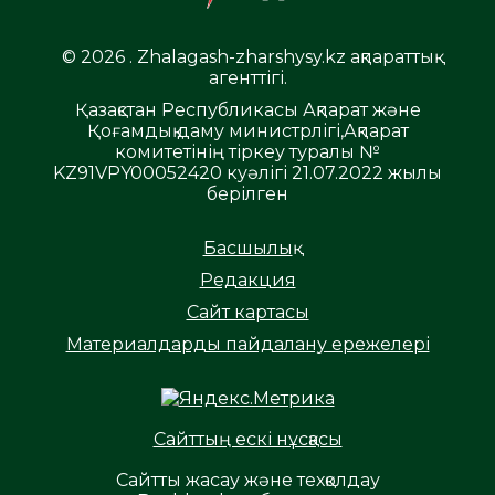
© 2026 . Zhalagash-zharshysy.kz ақпараттық
агенттігі.
Қазақстан Республикасы Ақпарат және
Қоғамдық даму министрлігі,Ақпарат
комитетінің тіркеу туралы №
KZ91VPY00052420 куәлігі 21.07.2022 жылы
берілген
Басшылық
Редакция
Сайт картасы
Материалдарды пайдалану ережелері
Сайттың ескі нұсқасы
Сайтты жасау және техқолдау