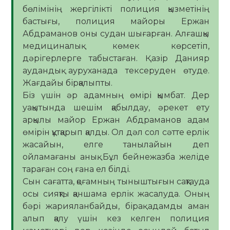
бөлімінің жергілікті полиция қызметінің
бастығы, полиция майоры Ержан
Абдраманов оны судан шығарған. Алғашқы
медициналық көмек көрсетіп,
дәрігерлерге табыстаған. Қазір Данияр
аудандық ауруханада тексеруден өтуде.
Жағдайы бірқалыпты.
Біз үшін әр адамның өмірі қымбат. Дер
уақытында шешім қабылдау, әрекет ету
арқылы майор Ержан Абдраманов адам
өмірін құтқарып қалды. Ол дәл сол сәтте ерлік
жасайын, елге танылайын деп
ойламағаны анық. Бұл бейнежазба желіде
тараған соң ғана ел білді.
Сын сағатта, қоғамның тыныштығын сақтауда
осы сияқты қаншама ерлік жасалуда. Оның
бәрі жарияланбайды, бірақ адамды аман
алып қалу үшін кез келген полиция