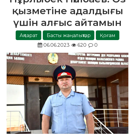
қызметіне адалдығы
үшін алғыс айтамын
Ақпарат
Басты жаңалықтар
Қоғам
06.06.2023
620
0