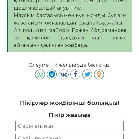
қызметкері дер кезінде осындай батыл
шешім қабылдай алуы тиіс.
Маусым басталысымен күн ысыды. Судағы
жазатайым оқиғалардан сақтанайық, ағайын.
Ал полиция майоры Ержан Абдрамановқа
өз қызметіне адалдығы үшін алғыс
айтамын» делінген жазбада.
Әлеуметтік желілерде бөлісіңіз:
Пікірлер жоқ. Бірінші болыңыз!
Пікір жазыңыз