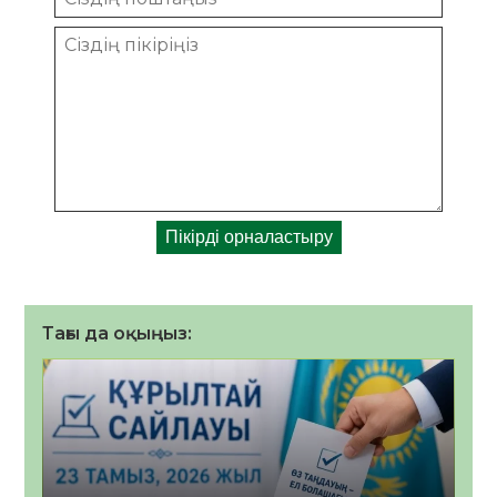
Тағы да оқыңыз: