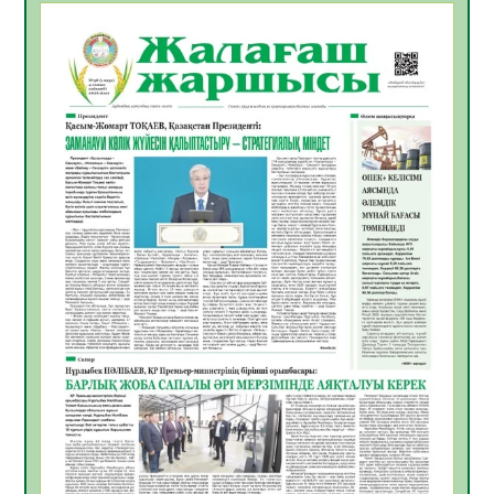
БАСТАР ЖАУАПТЫ ТАҢДАУ
06.08.2026
35
0
Инфекциялық ауруларға қарсы иммундау
жұмыстарының тиімділігі
06.08.2026
36
0
Көкжөтел ауруы туралы
06.08.2026
33
0
АПВ вакцинасы туралы мәлімет
06.08.2026
33
0
Open Air: Қызылорда облысы полиция
департаменті 20 мыңнан астам
көрерменнің қауіпсіздігін қамтамасыз етті
06.08.2026
45
0
ҚЫЗЫЛОРДАДА «САНАЛЫ ҰРПАҚ –
ЖАРҚЫН БОЛАШАҚ» АТТЫ КЕҢЕЙТІЛГЕН
МӘЖІЛІС ӨТТІ