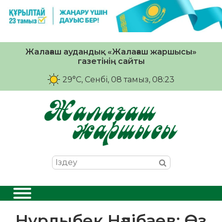
Жалағаш аудандық «Жалағаш жаршысы»
газетінің сайты
29°C
, Сенбі, 08 тамыз, 08:23
Нұрлыбек Нәлібаев: Өз