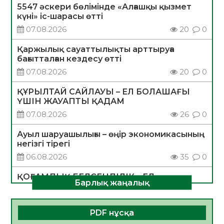
5547 әскери бөлімінде «Алғашқы қызмет
күні» іс-шарасы өтті
07.08.2026
20
0
Қаржылық сауаттылықты арттыруға
бағытталған кездесу өтті
07.08.2026
20
0
ҚҰРЫЛТАЙ САЙЛАУЫ – ЕЛ БОЛАШАҒЫ
ҮШІН ЖАУАПТЫ ҚАДАМ
07.08.2026
26
0
Ауыл шаруашылығы – өңір экономикасының
негізгі тірегі
06.08.2026
35
0
ҚОҒАМДЫҚ БЕЛСЕНДІЛІК – ЕЛ
Барлық жаңалық
ДАМУЫНЫҢ НЕГІЗІ
06.08.2026
32
0
PDF нұсқа
ҚҰРЫЛТАЙ САЙЛАУЫ – БОЛАШАҚҚА