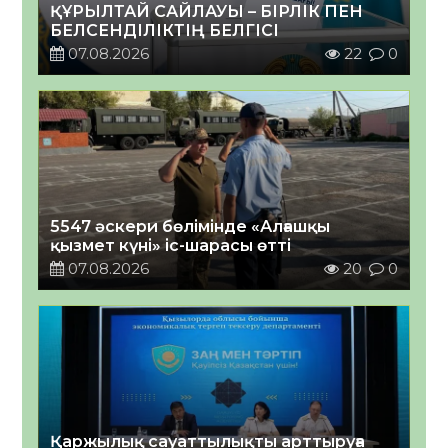
ҚҰРЫЛТАЙ САЙЛАУЫ – БІРЛІК ПЕН
БЕЛСЕНДІЛІКТІҢ БЕЛГІСІ
07.08.2026
22
0
5547 әскери бөлімінде «Алғашқы
қызмет күні» іс-шарасы өтті
07.08.2026
20
0
Қаржылық сауаттылықты арттыруға