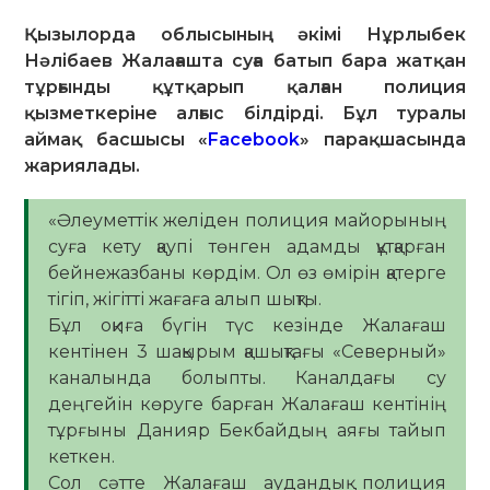
Қызылорда облысының әкімі Нұрлыбек
Нәлібаев Жалағашта суға батып бара жатқан
тұрғынды құтқарып қалған полиция
қызметкеріне алғыс білдірді. Бұл туралы
аймақ басшысы «
Facebook
» парақшасында
жариялады.
«Әлеуметтік желіден полиция майорының
суға кету қаупі төнген адамды құтқарған
бейнежазбаны көрдім. Ол өз өмірін қатерге
тігіп, жігітті жағаға алып шықты.
Бұл оқиға бүгін түс кезінде Жалағаш
кентінен 3 шақырым қашықтағы «Северный»
каналында болыпты. Каналдағы су
деңгейін көруге барған Жалағаш кентінің
тұрғыны Данияр Бекбайдың аяғы тайып
кеткен.
Сол сәтте Жалағаш аудандық полиция