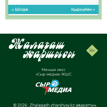
« Шілде
Қыркүйек »
16+
Меншік иесі:
«Сыр медиа» ЖШС
© 2026 . Zhalagash-zharshysy.kz ақпараттық