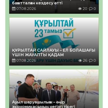
бағытталған кездесу өтті
07.08.2026
20
0
ҚҰРЫЛТАЙ САЙЛАУЫ – ЕЛ БОЛАШАҒЫ
ҮШІН ЖАУАПТЫ ҚАДАМ
07.08.2026
26
0
Ауыл шаруашылығы – өңір
экономикасының негізгі тірегі