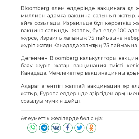
Bloomberg әлем елдерінде вакцинаға қол же
миллион адамға вакцина салынып жатыр. А
айға созылады. Израильде бұл көрсеткіш жақ
вакцина салынды. Жалпы, бұл елде 100 адамғ
жүрсе, Израиль халқының 75 пайызына небә
жүріп жатқан Канадада халықтың 75 пайызына
Дегенмен Bloomberg калькуляторы вакцинаци
баяу жүріп жатқан вакцинация тиісті кел
Канадада. Мемлекеттер вакцинацияны қарқын
Ақпарат агенттігі жаппай вакцинация әр ел
жатыр, Еуропа елдерінде қазіргідей қарқынм
созылуы мүмкін дейді.
Әлеуметтік желілерде бөлісіңіз: