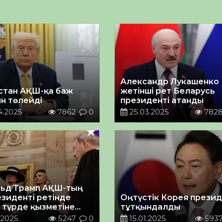
Александр Лукашенко
стан АҚШ-қа баж
жетінші рет Беларусь
ын төлейді
президенті атанды
4.2025
7862
0
25.03.2025
782
ьд Трамп АҚШ-тың
езиденті ретінде
Оңтүстік Корея презид
 түрде қызметіне
тұтқындалды
.2025
5247
0
15.01.2025
593