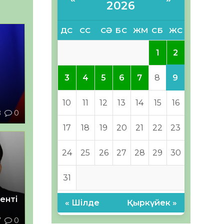
2026
ДС
СС
СӘ
БС
ЖМ
СБ
ЖС
2
1
9
3
4
5
6
7
8
10
11
12
13
14
15
16
8
0
17
18
19
20
21
22
23
24
25
26
27
28
29
30
31
енті
« Шілде
Қыркүйек »
7
0