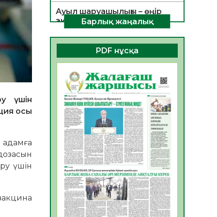
Ауыл шаруашылығы – өңір
экономикасының негізгі
Барлық жаңалық
тірегі
06.08.2026
49
0
PDF нұсқа
ҚОҒАМДЫҚ БЕЛСЕНДІЛІК –
ЕЛ ДАМУЫНЫҢ НЕГІЗІ
06.08.2026
47
0
у үшін
ҚҰРЫЛТАЙ САЙЛАУЫ –
ция осы
БОЛАШАҚҚА БАСТАР
ЖАУАПТЫ ТАҢДАУ
06.08.2026
49
0
 адамға
Инфекциялық ауруларға
 дозасын
қарсы иммундау
ыру үшін
жұмыстарының тиімділігі
06.08.2026
51
0
 вакцина
Көкжөтел ауруы туралы
06.08.2026
49
0