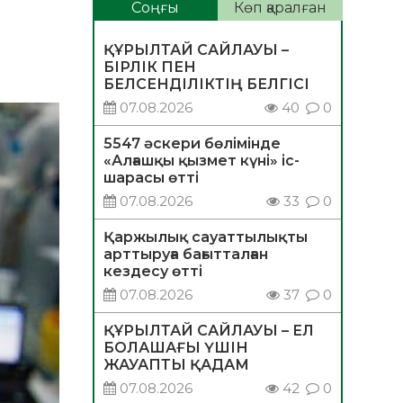
Соңғы
Көп қаралған
ҚҰРЫЛТАЙ САЙЛАУЫ –
БІРЛІК ПЕН
БЕЛСЕНДІЛІКТІҢ БЕЛГІСІ
07.08.2026
40
0
5547 әскери бөлімінде
«Алғашқы қызмет күні» іс-
шарасы өтті
07.08.2026
33
0
Қаржылық сауаттылықты
арттыруға бағытталған
кездесу өтті
07.08.2026
37
0
ҚҰРЫЛТАЙ САЙЛАУЫ – ЕЛ
БОЛАШАҒЫ ҮШІН
ЖАУАПТЫ ҚАДАМ
07.08.2026
42
0