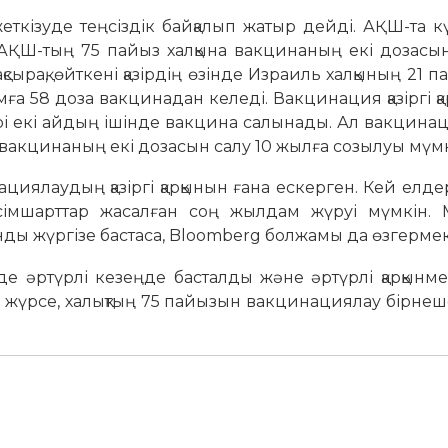
ткізуде теңсіздік байқалып жатыр дейді. АҚШ-та кү
ҚШ-тың 75 пайыз халқына вакцинаның екі дозасын 
сырақ, өйткені қазірдің өзінде Израиль халқының 21 
а 58 доза вакцинадан келеді. Вакцинация қазіргі қ
рі екі айдың ішінде вакцина салынады. Ал вакцина
 вакцинаның екі дозасын салу 10 жылға созылуы мүмк
ялаудың қазіргі қарқынын ғана ескерген. Кей елдер
ісімшарттар жасалған соң жылдам жүруі мүмкін. 
ды жүргізе бастаса, Bloomberg болжамы да өзгермек
де әртүрлі кезеңде басталды және әртүрлі қарқынм
ен жүрсе, халықтың 75 пайызын вакцинациялау бірне