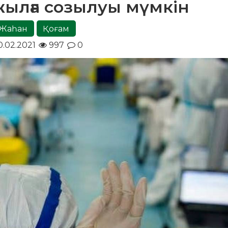
ылға созылуы мүмкін
Жаһан
Қоғам
0.02.2021
997
0