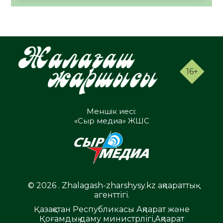
16+
Меншік иесі:
«Сыр медиа» ЖШС
© 2026 . Zhalagash-zharshysy.kz ақпараттық
агенттігі.
Қазақстан Республикасы Ақпарат және
Қоғамдық даму министрлігі,Ақпарат