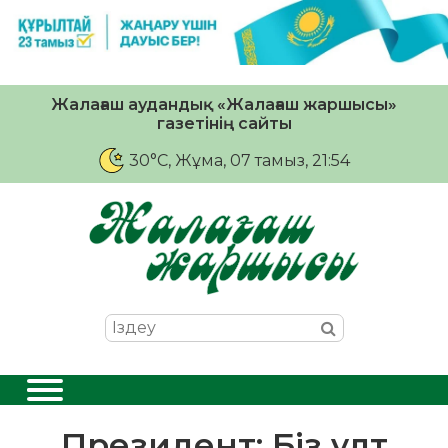
Жалағаш аудандық «Жалағаш жаршысы»
газетінің сайты
30°C
, Жұма, 07 тамыз, 21:54
Президент: Біз ұлт