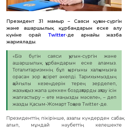
Президент 31 мамыр – Саяси қуғын-сүргін
және ашаршылық құрбандарын еске алу
күніне орай
Twitter
-де арнайы жазба
жариялады
.
«Біз бүгін саяси қуғын-сүргін және
ашаршылық құрбандарын еске аламыз.
Тоталитаризмнің бұл қырғыны халқымызға
орасан зор қасірет әкелді. Тарихымыздың
қайғылы кезеңдерін терең зерделеп,
жазықсыз жапа шеккен боздақтарды ақтау ісін
жалғастыру – өте маңызды мәселе», – деп
жазды Қасым-Жомарт Тоқаев Twitter-де.
Президенттің пікірінше, азалы күндерден сабақ
алып, мұндай нәубеттің келешекте