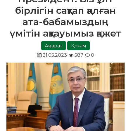
бірлігін сақтап қалған
ата-бабамыздың
үмітін ақтауымыз қажет
Ақпарат
Қоғам
31.05.2023
587
0