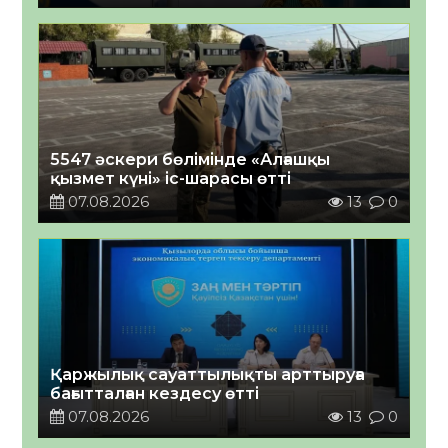
5547 әскери бөлімінде «Алғашқы
қызмет күні» іс-шарасы өтті
07.08.2026
13
0
Қаржылық сауаттылықты арттыруға
бағытталған кездесу өтті
07.08.2026
13
0