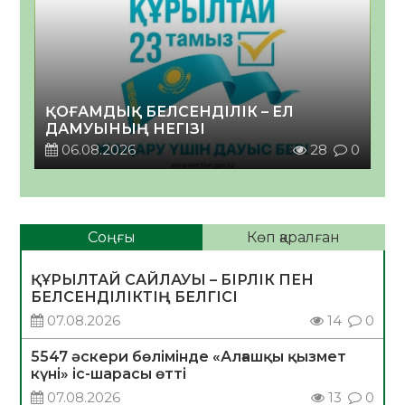
ҚОҒАМДЫҚ БЕЛСЕНДІЛІК – ЕЛ
ДАМУЫНЫҢ НЕГІЗІ
06.08.2026
28
0
Соңғы
Көп қаралған
ҚҰРЫЛТАЙ САЙЛАУЫ – БІРЛІК ПЕН
БЕЛСЕНДІЛІКТІҢ БЕЛГІСІ
07.08.2026
14
0
5547 әскери бөлімінде «Алғашқы қызмет
күні» іс-шарасы өтті
07.08.2026
13
0