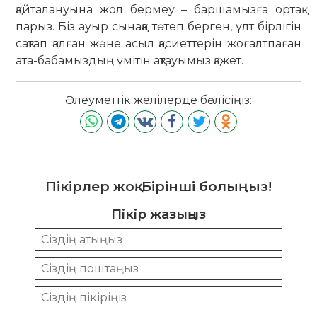
қайталануына жол бермеу – баршамызға ортақ
парыз. Біз ауыр сынаққа төтеп берген, ұлт бірлігін
сақтап қалған және асыл қасиеттерін жоғалтпаған
ата-бабамыздың үмітін ақтауымыз қажет.
Әлеуметтік желілерде бөлісіңіз:
Пікірлер жоқ. Бірінші болыңыз!
Пікір жазыңыз