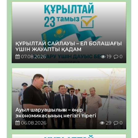
ҚҰРЫЛТАЙ САЙЛАУЫ – ЕЛ БОЛАШАҒЫ
ҮШІН ЖАУАПТЫ ҚАДАМ
07.08.2026
19
0
Ауыл шаруашылығы – өңір
экономикасының негізгі тірегі
06.08.2026
29
0