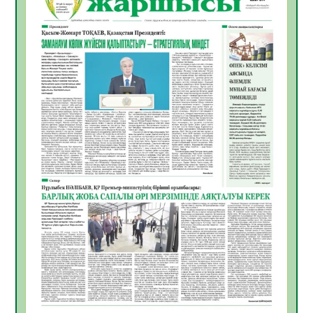
Инфекциялық ауруларға қарсы иммундау
жұмыстарының тиімділігі
06.08.2026
31
0
Көкжөтел ауруы туралы
06.08.2026
28
0
АПВ вакцинасы туралы мәлімет
06.08.2026
29
0
Open Air: Қызылорда облысы полиция
департаменті 20 мыңнан астам
көрерменнің қауіпсіздігін қамтамасыз етті
06.08.2026
40
0
ҚЫЗЫЛОРДАДА «САНАЛЫ ҰРПАҚ –
ЖАРҚЫН БОЛАШАҚ» АТТЫ КЕҢЕЙТІЛГЕН
МӘЖІЛІС ӨТТІ
05.08.2026
41
0
Қазақстан Орталық Азиядағы көшуге ең