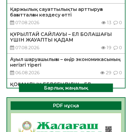
Қаржылық сауаттылықты арттыруға
бағытталған кездесу өтті
07.08.2026
13
0
ҚҰРЫЛТАЙ САЙЛАУЫ – ЕЛ БОЛАШАҒЫ
ҮШІН ЖАУАПТЫ ҚАДАМ
07.08.2026
19
0
Ауыл шаруашылығы – өңір экономикасының
негізгі тірегі
06.08.2026
29
0
ҚОҒАМДЫҚ БЕЛСЕНДІЛІК – ЕЛ
Барлық жаңалық
ДАМУЫНЫҢ НЕГІЗІ
06.08.2026
28
0
PDF нұсқа
ҚҰРЫЛТАЙ САЙЛАУЫ – БОЛАШАҚҚА
БАСТАР ЖАУАПТЫ ТАҢДАУ
06.08.2026
30
0