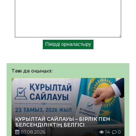
Тағы да оқыңыз:
ҚҰРЫЛТАЙ САЙЛАУЫ – БІРЛІК ПЕН
БЕЛСЕНДІЛІКТІҢ БЕЛГІСІ
07.08.2026
14
0