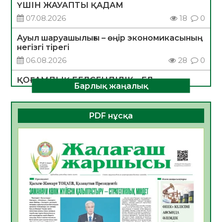
ҮШІН ЖАУАПТЫ ҚАДАМ
07.08.2026
18
0
Ауыл шаруашылығы – өңір экономикасының
негізгі тірегі
06.08.2026
28
0
ҚОҒАМДЫҚ БЕЛСЕНДІЛІК – ЕЛ
Барлық жаңалық
ДАМУЫНЫҢ НЕГІЗІ
06.08.2026
27
0
PDF нұсқа
ҚҰРЫЛТАЙ САЙЛАУЫ – БОЛАШАҚҚА
БАСТАР ЖАУАПТЫ ТАҢДАУ
06.08.2026
29
0
Инфекциялық ауруларға қарсы иммундау
жұмыстарының тиімділігі
06.08.2026
30
0
Көкжөтел ауруы туралы
06.08.2026
27
0