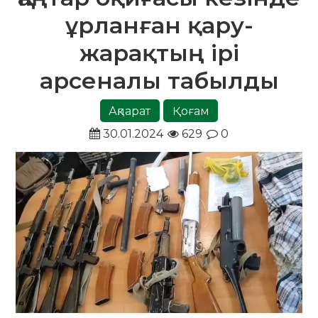
ұрланған қару-
жарақтың ірі
арсеналы табылды
Ақпарат
Қоғам
30.01.2024
629
0