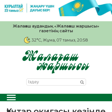
Жалағаш аудандық «Жалағаш жаршысы»
газетінің сайты
32°C
, Жұма, 07 тамыз, 20:58
Қаңтар оқиғасы кезінде