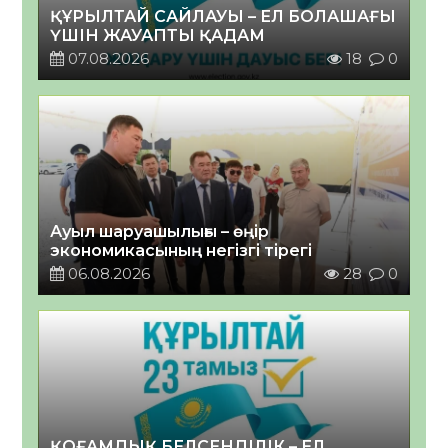
ҚҰРЫЛТАЙ САЙЛАУЫ – ЕЛ БОЛАШАҒЫ
ҮШІН ЖАУАПТЫ ҚАДАМ
07.08.2026
18
0
Ауыл шаруашылығы – өңір
экономикасының негізгі тірегі
06.08.2026
28
0
ҚОҒАМДЫҚ БЕЛСЕНДІЛІК – ЕЛ