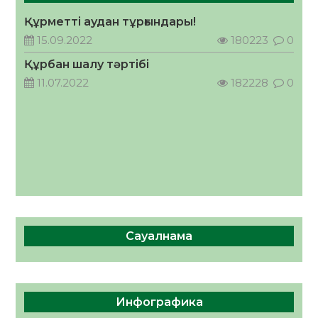
Құрметті аудан тұрғындары!
Руслан Рүстемұлы облыс әкімінің
кеңесшісі болып тағайындалды
15.09.2022
180223
0
05.08.2026
38
0
Құрбан шалу тәртібі
11.07.2022
182228
0
Сауалнама
Инфографика