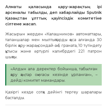
Алматы қаласында қару-жарақтың ірі
арсеналы табылды, деп хабарлайды Sputnik
Қазақстан ұлттық қауіпсіздік комитетіне
сілтеме жасап.
Жасырын жерден «Калашников» автоматтары,
тапаншалар мен мылтықтарды қоса алғанда 30
бірлік қару-жарақ, сондай-ақ 5 граната, 10 түтіндету
құтысы және әртүрлі калибрдегі 221 патрон
шықты.
«Алдын ала деректер бойынша, табылған
қару қаңтар оқиғасы кезінде ұрланған», –
дейді комитет мамандары.
Қазіргі кезде сотқа дейінгі тергеу шаралары
басталды.