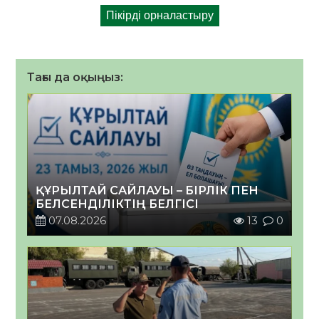
Тағы да оқыңыз:
ҚҰРЫЛТАЙ САЙЛАУЫ – БІРЛІК ПЕН
БЕЛСЕНДІЛІКТІҢ БЕЛГІСІ
07.08.2026
13
0