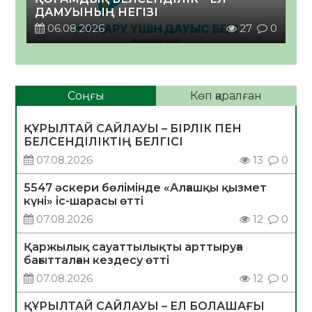
ДАМУЫНЫҢ НЕГІЗІ
06.08.2026
27
0
Соңғы
Көп қаралған
ҚҰРЫЛТАЙ САЙЛАУЫ – БІРЛІК ПЕН
БЕЛСЕНДІЛІКТІҢ БЕЛГІСІ
07.08.2026
13
0
5547 әскери бөлімінде «Алғашқы қызмет
күні» іс-шарасы өтті
07.08.2026
12
0
Қаржылық сауаттылықты арттыруға
бағытталған кездесу өтті
07.08.2026
12
0
ҚҰРЫЛТАЙ САЙЛАУЫ – ЕЛ БОЛАШАҒЫ