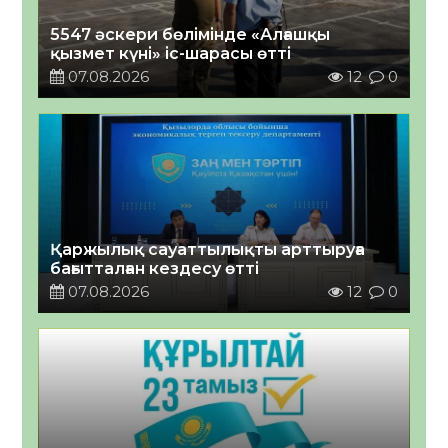
5547 әскери бөлімінде «Алғашқы
қызмет күні» іс-шарасы өтті
07.08.2026
12
0
Қаржылық сауаттылықты арттыруға
бағытталған кездесу өтті
07.08.2026
12
0