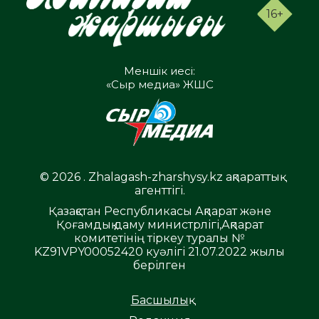
16+
Меншік иесі:
«Сыр медиа» ЖШС
© 2026 . Zhalagash-zharshysy.kz ақпараттық
агенттігі.
Қазақстан Республикасы Ақпарат және
Қоғамдық даму министрлігі,Ақпарат
комитетінің тіркеу туралы №
KZ91VPY00052420 куәлігі 21.07.2022 жылы
берілген
Басшылық