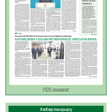
АПВ вакцинасы туралы мәлімет
06.08.2026
28
0
Open Air: Қызылорда облысы полиция
департаменті 20 мыңнан астам
көрерменнің қауіпсіздігін қамтамасыз етті
06.08.2026
39
0
ҚЫЗЫЛОРДАДА «САНАЛЫ ҰРПАҚ –
ЖАРҚЫН БОЛАШАҚ» АТТЫ КЕҢЕЙТІЛГЕН
МӘЖІЛІС ӨТТІ
05.08.2026
39
0
Қазақстан Орталық Азиядағы көшуге ең
қолайлы ел атанды
05.08.2026
40
0
PDF мұрағат
Өрт қауіпсіздігі талаптарын сақтау – әр
азаматтың міндеті
Хабарландыру
05.08.2026
40
0