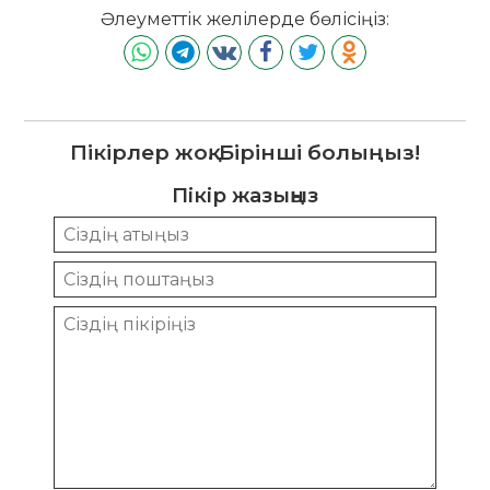
Әлеуметтік желілерде бөлісіңіз:
Пікірлер жоқ. Бірінші болыңыз!
Пікір жазыңыз