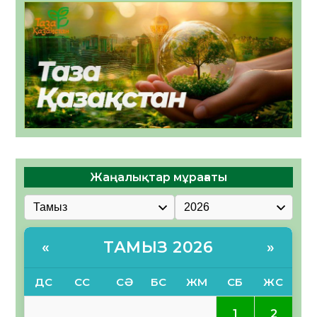
Жаңалықтар мұрағаты
ТАМЫЗ 2026
«
»
ДС
СС
СӘ
БС
ЖМ
СБ
ЖС
1
2