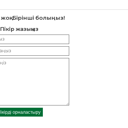
 жоқ. Бірінші болыңыз!
Пікір жазыңыз