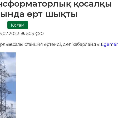
ансформаторлық қосалқы
сында өрт шықты
Қоғам
3.07.2023
505
0
рлық қосалқы станция өртенді, деп хабарлайды
Egemen