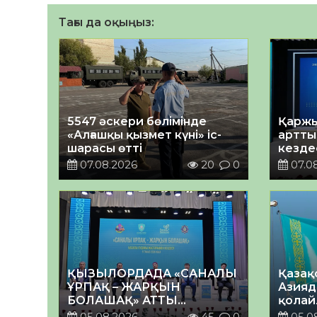
Тағы да оқыңыз:
5547 әскери бөлімінде
Қаржы
«Алғашқы қызмет күні» іс-
арттыр
шарасы өтті
кездес
07.08.2026
20
0
07.0
ҚЫЗЫЛОРДАДА «САНАЛЫ
Қазақ
ҰРПАҚ – ЖАРҚЫН
Азияд
БОЛАШАҚ» АТТЫ
қолай
КЕҢЕЙТІЛГЕН МӘЖІЛІС
05.08.2026
45
0
05.0