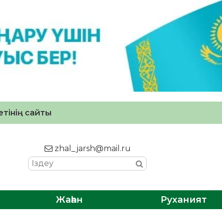
тінің сайты
zhal_jarsh@mail.ru
Жаһан
Руханият