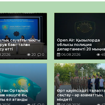
лық сауаттылықты
Open Air: Қызылорда
уға бағытталған
облысы полиция
у өтті
департаменті 20 мыңн
астам көрерменнің
8.2026
20
0
06.08.2026
4
қауіпсіздігін қамтамасы
етті
стан Орталық
Өрт қауіпсіздігі талап
ағы көшуге ең
сақтау – әр азаматтың
лы ел атанды
міндеті
8.2026
45
0
05.08.2026
4