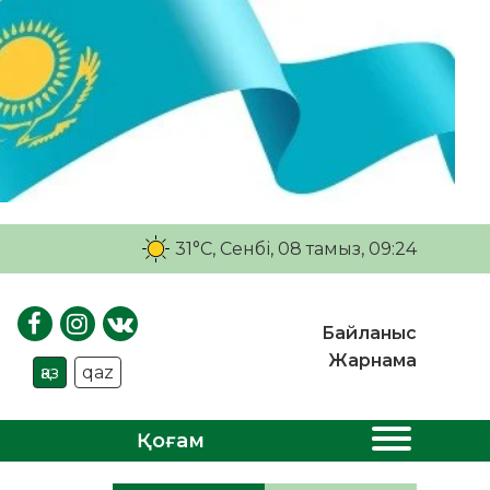
31°C
, Сенбі, 08 тамыз, 09:24
Байланыс
Жарнама
қаз
qaz
Қоғам