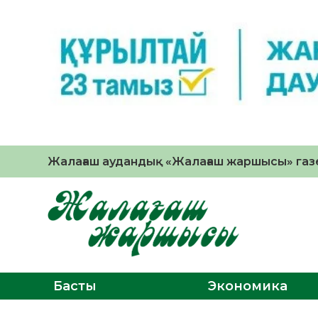
Жалағаш аудандық «Жалағаш жаршысы» газе
Басты
Экономика