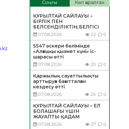
Соңғы
Көп қаралған
ҚҰРЫЛТАЙ САЙЛАУЫ –
БІРЛІК ПЕН
БЕЛСЕНДІЛІКТІҢ БЕЛГІСІ
07.08.2026
22
0
5547 әскери бөлімінде
.kz
.
«Алғашқы қызмет күні» іс-
шарасы өтті
07.08.2026
20
0
Қаржылық сауаттылықты
арттыруға бағытталған
кездесу өтті
07.08.2026
20
0
ҚҰРЫЛТАЙ САЙЛАУЫ – ЕЛ
БОЛАШАҒЫ ҮШІН
ЖАУАПТЫ ҚАДАМ
07.08.2026
27
0