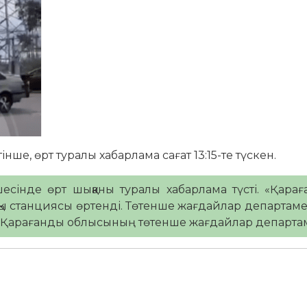
ше, өрт туралы хабарлама сағат 13:15-те түскен.
шесінде өрт шыққаны туралы хабарлама түсті. «Қараға
қы станциясы өртенді. Төтенше жағдайлар департаме
арағанды ​​облысының төтенше жағдайлар департам