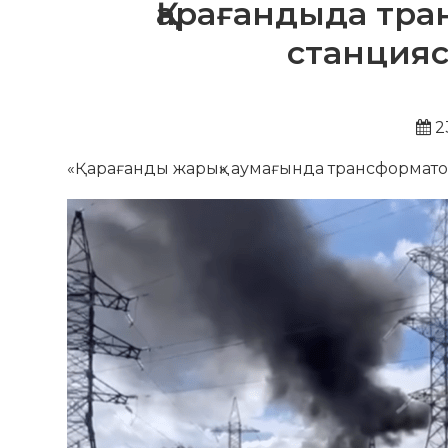
Қарағандыда тр
станция
2
«Қарағанды ​​жарық» аумағында трансформато