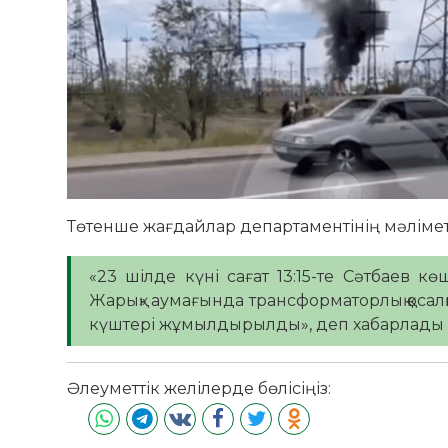
Төтенше жағдайлар департаментінің мәліметін
«23 шілде күні сағат 13:15-те Сәтбаев кө
Жарық» аумағында трансформаторлық қосал
күштері жұмылдырылды», деп хабарлады Қ
Әлеуметтік желілерде бөлісіңіз: