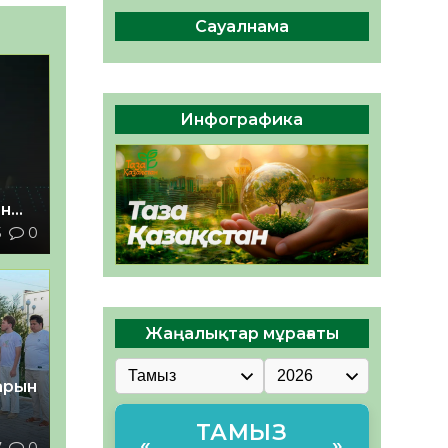
сақтау – әр азаматтың
міндеті
Сауалнама
05.08.2026
47
0
Руслан Рүстемұлы облыс
әкімінің кеңесшісі болып
Инфографика
тағайындалды
05.08.2026
44
0
ан
5
0
з
Жаңалықтар мұрағаты
тарын
ТАМЫЗ
«
»
7
0