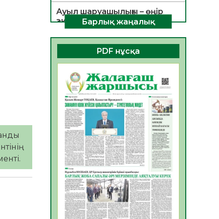
Ауыл шаруашылығы – өңір
экономикасының негізгі
Барлық жаңалық
тірегі
06.08.2026
35
0
PDF нұсқа
ҚОҒАМДЫҚ БЕЛСЕНДІЛІК –
ЕЛ ДАМУЫНЫҢ НЕГІЗІ
06.08.2026
32
0
ҚҰРЫЛТАЙ САЙЛАУЫ –
БОЛАШАҚҚА БАСТАР
ЖАУАПТЫ ТАҢДАУ
нды ​​
06.08.2026
35
0
нтінің
Инфекциялық ауруларға
енті.
қарсы иммундау
жұмыстарының тиімділігі
06.08.2026
36
0
Көкжөтел ауруы туралы
06.08.2026
33
0