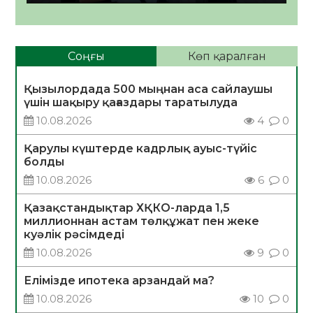
Соңғы
Көп қаралған
Қызылордада 500 мыңнан аса сайлаушы
үшін шақыру қағаздары таратылуда
10.08.2026
4
0
Қарулы күштерде кадрлық ауыс-түйіс
болды
10.08.2026
6
0
Қазақстандықтар ХҚКО-ларда 1,5
миллионнан астам төлқұжат пен жеке
куәлік рәсімдеді
10.08.2026
9
0
Елімізде ипотека арзандай ма?
10.08.2026
10
0