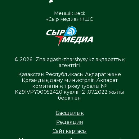
Меншік иесі:
«Сыр медиа» ЖШС
© 2026 . Zhalagash-zharshysy.kz ақпараттық
агенттігі.
Қазақстан Республикасы Ақпарат және
Қоғамдық даму министрлігі,Ақпарат
комитетінің тіркеу туралы №
KZ91VPY00052420 куәлігі 21.07.2022 жылы
берілген
Басшылық
Редакция
Сайт картасы