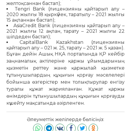
желтоқсаннан бастап);
Tengri Bank (лицензияны қайтарып алу –
2020 жылғы 18 қыркүйек, таратылу – 2021 жылғы
15 ақпаннан бастап);
AsiaCredit Bank (лицензияны қайтарып алу –
2021 жылғы 12 ақпан, тарату – 2021 жылғы 22
шілдеден бастап);
CapitalBank Kazakhstan (лицензияны
қайтарып алу – 021 ж. 25, тарату – 2021 ж. 5 қазан).
Бұған дейін Ашық НҚА порталында ҚР кейбір
заңнамалық актілеріне қаржы ұйымдарының
қызметін реттеу және қаржылай қызметке
тұтынушылардың құқығын қорғау мәселелері
бойынша өзгерістер мен толықтырулар енгізу
туралы құжат жарияланған. Құжат қаржы
өнімдерін тұтынушылардың құқығын қорғауды
күшейту мақсатында әзірленген.
Әлеуметтік желілерде бөлісіңіз: