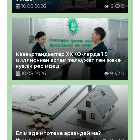
10.08.2026
6
0
Қазақстандықтар ХҚКО-ларда 1,5
миллионнан астам төлқұжат пен жеке
куәлік рәсімдеді
10.08.2026
9
0
Елімізде ипотека арзандай ма?