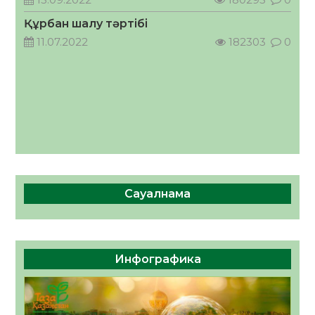
07.08.2026
22
0
Құрбан шалу тәртібі
11.07.2022
182303
0
Сауалнама
Инфографика