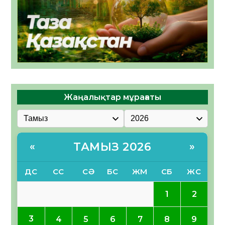
Жаңалықтар мұрағаты
ТАМЫЗ 2026
«
»
ДС
СС
СӘ
БС
ЖМ
СБ
ЖС
1
2
3
4
5
6
7
8
9