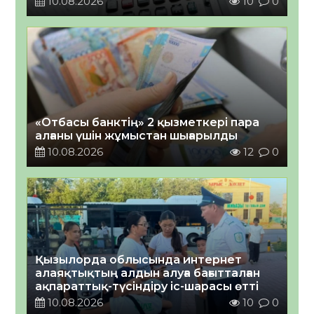
10.08.2026
10
0
«Отбасы банктің» 2 қызметкері пара
алғаны үшін жұмыстан шығарылды
10.08.2026
12
0
Қызылорда облысында интернет
алаяқтықтың алдын алуға бағытталған
ақпараттық-түсіндіру іс-шарасы өтті
10.08.2026
10
0