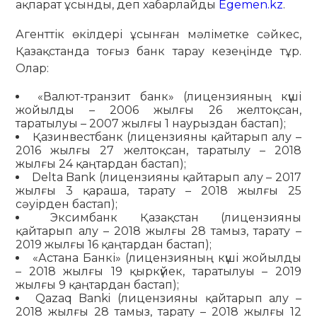
ақпарат ұсынды, деп хабарлайды
Egemen.kz
.
Агенттік өкілдері ұсынған мәліметке сәйкес,
Қазақстанда тоғыз банк тарау кезеңінде тұр.
Олар:
«Валют-транзит банк» (лицензияның күші
жойылды – 2006 жылғы 26 желтоқсан,
таратылуы – 2007 жылғы 1 наурыздан бастап);
Қазинвестбанк (лицензияны қайтарып алу –
2016 жылғы 27 желтоқсан, таратылу – 2018
жылғы 24 қаңтардан бастап);
Delta Bank (лицензияны қайтарып алу – 2017
жылғы 3 қараша, тарату – 2018 жылғы 25
сәуірден бастап);
Эксимбанк Қазақстан (лицензияны
қайтарып алу – 2018 жылғы 28 тамыз, тарату –
2019 жылғы 16 қаңтардан бастап);
«Астана Банкі» (лицензияның күші жойылды
– 2018 жылғы 19 қыркүйек, таратылуы – 2019
жылғы 9 қаңтардан бастап);
Qazaq Banki (лицензияны қайтарып алу –
2018 жылғы 28 тамыз, тарату – 2018 жылғы 12