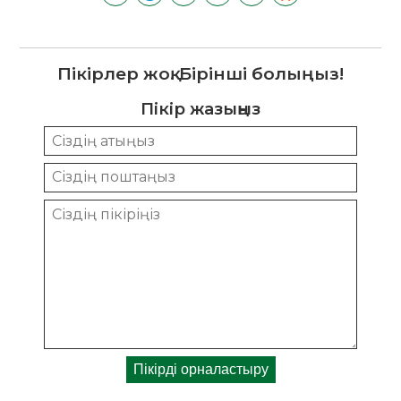
Пікірлер жоқ. Бірінші болыңыз!
Пікір жазыңыз