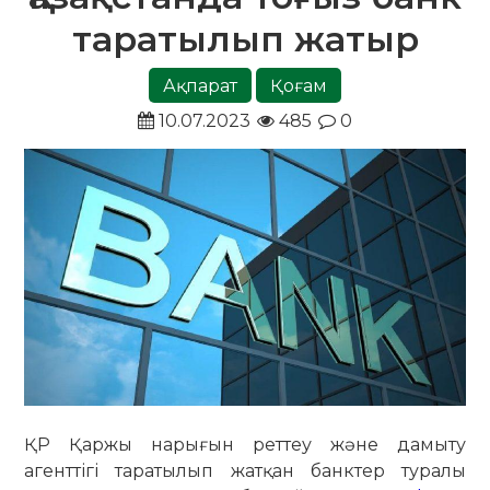
таратылып жатыр
Ақпарат
Қоғам
10.07.2023
485
0
ҚР Қаржы нарығын реттеу және дамыту
агенттігі таратылып жатқан банктер туралы