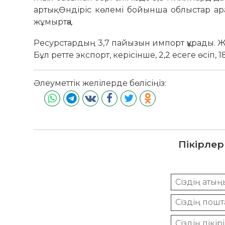
артық. Өндіріс көлемі бойынша облыстар ара
жұмыртқа.
Ресурстардың 3,7 пайызын импорт құрады. Жы
Бұл ретте экспорт, керісінше, 2,2 есеге өсіп,
Әлеуметтік желілерде бөлісіңіз:
Пікірлер