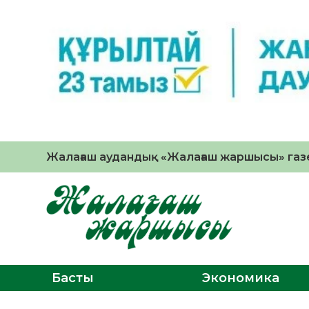
Жалағаш аудандық «Жалағаш жаршысы» газе
Басты
Экономика