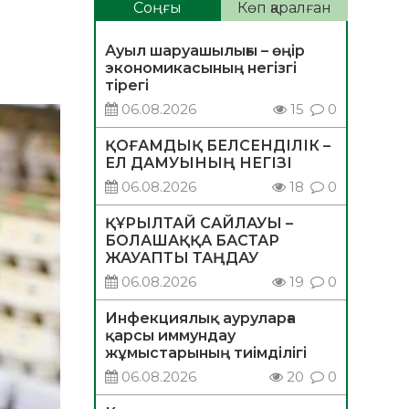
Соңғы
Көп қаралған
Ауыл шаруашылығы – өңір
экономикасының негізгі
тірегі
06.08.2026
15
0
ҚОҒАМДЫҚ БЕЛСЕНДІЛІК –
ЕЛ ДАМУЫНЫҢ НЕГІЗІ
06.08.2026
18
0
ҚҰРЫЛТАЙ САЙЛАУЫ –
БОЛАШАҚҚА БАСТАР
ЖАУАПТЫ ТАҢДАУ
06.08.2026
19
0
Инфекциялық ауруларға
қарсы иммундау
жұмыстарының тиімділігі
06.08.2026
20
0