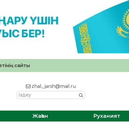
тінің сайты
zhal_jarsh@mail.ru
Жаһан
Руханият