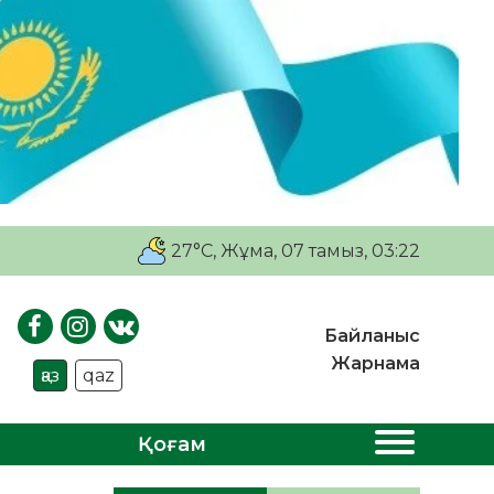
27°C
, Жұма, 07 тамыз, 03:22
Байланыс
Жарнама
қаз
qaz
Қоғам