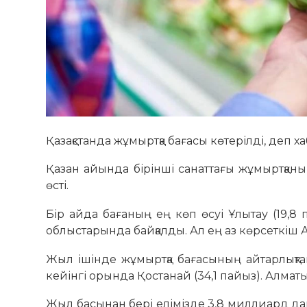
Қазақстанда жұмыртқа бағасы көтерілді, деп 
Қазан айында бірінші санаттағы жұмыртқан
өсті.
Бір айда бағаның ең көп өсуі Ұлытау (19,8 
облыстарында байқалды. Ал ең аз көрсеткіш 
Жыл ішінде жұмыртқа бағасының айтарлықта
кейінгі орында Қостанай (34,1 пайыз). Алмат
Жыл басынан бері елімізде 3,8 миллиард дан