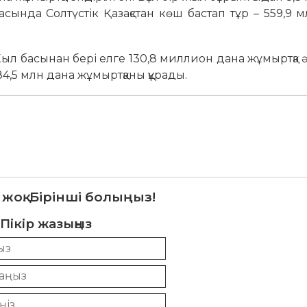
сында Солтүстік Қазақстан көш бастап тұр – 559,9 
л басынан бері елге 130,8 миллион дана жұмыртқа ә
 184,5 млн дана жұмыртқаны құрады.
 жоқ. Бірінші болыңыз!
Пікір жазыңыз