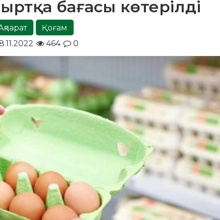
мыртқа бағасы көтерілді
Ақпарат
Қоғам
8.11.2022
464
0