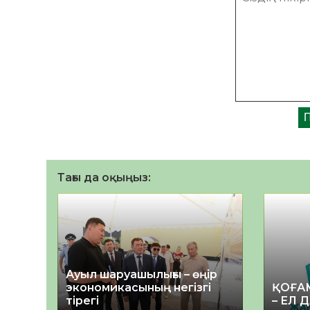
Тағы да оқыңыз:
Ауыл шаруашылығы – өңір
экономикасының негізгі
ҚОҒА
тірегі
– ЕЛ 