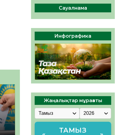
ы жаңа Құрылтай үшін дауыс
беруге дайын
Сауалнама
05.08.2026
32
0
ӘРБІР ДАУЫС – ҚОҒАМ
ДАМУЫНА ҚОСЫЛҒАН
Инфографика
ҮЛЕС
05.08.2026
37
0
Жаңалықтар мұрағаты
–
ТАМЫЗ
«
»