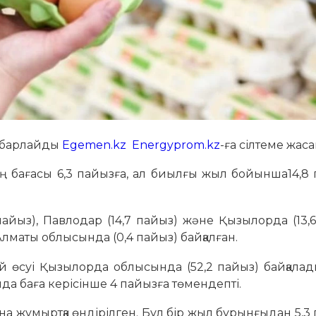
хабарлайды
Egemen.kz
Energyprom.kz
-ға сілтеме жаса
ың бағасы 6,3 пайызға, ал биылғы жыл бойынша14,8
пайыз), Павлодар (14,7 пайыз) және Қызылорда (13,
Алматы облысында (0,4 пайыз) байқалған.
й өсуі Қызылорда облысында (52,2 пайыз) байқала
ыда баға керісінше 4 пайызға төмендепті.
а жұмыртқа өндірілген. Бұл бір жыл бұрынғыдан 5,3