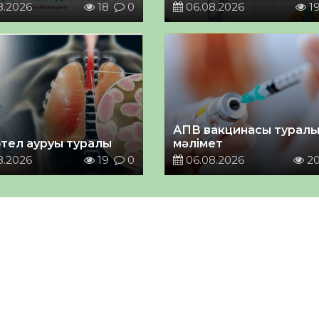
8.2026
18
0
06.08.2026
1
АПВ вакцинасы турал
тел ауруы туралы
мәлімет
8.2026
19
0
06.08.2026
2