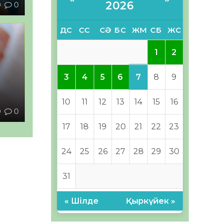
2026
9
0
ДС
СС
СӘ
БС
ЖМ
СБ
ЖС
1
2
7
3
4
5
6
8
9
ы
10
11
12
13
14
15
16
0
0
17
18
19
20
21
22
23
24
25
26
27
28
29
30
31
« Шілде
Қыркүйек »