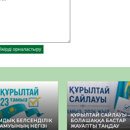
ҚҰРЫЛТАЙ САЙЛАУЫ 
МДЫҚ БЕЛСЕНДІЛІК
БОЛАШАҚҚА БАСТАР
ДАМУЫНЫҢ НЕГІЗІ
ЖАУАПТЫ ТАҢДАУ