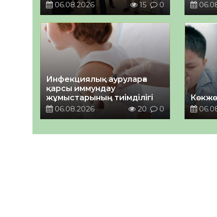
06.08.2026
15
0
06.0
Инфекциялық ауруларға
қарсы иммундау
жұмыстарының тиімділігі
Көкжө
06.08.2026
20
0
06.0