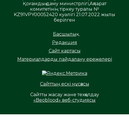
Қоғамдық даму министрлігі,Ақпарат
комитетінің тіркеу туралы №
KZ91VPY00052420 куәлігі 21.07.2022 жылы
берілген
Басшылық
Редакция
Сайт картасы
Материалдарды пайдалану ережелері
Сайттың ескі нұсқасы
Сайтты жасау және техқолдау
«Beoblood» веб-студиясы