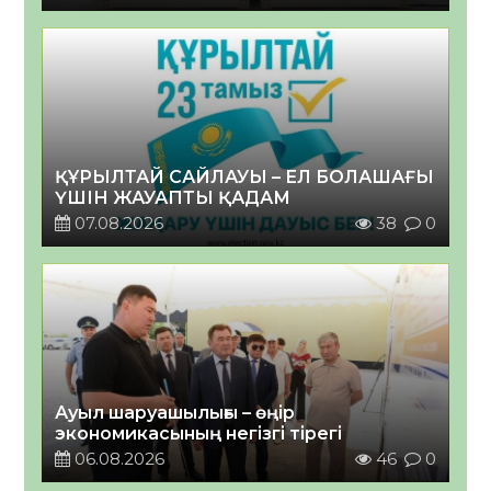
ҚҰРЫЛТАЙ САЙЛАУЫ – ЕЛ БОЛАШАҒЫ
ҮШІН ЖАУАПТЫ ҚАДАМ
07.08.2026
38
0
Ауыл шаруашылығы – өңір
экономикасының негізгі тірегі
06.08.2026
46
0