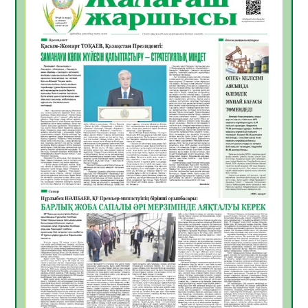
Инфекциялық ауруларға қарсы иммундау
жұмыстарының тиімділігі
06.08.2026
48
0
Көкжөтел ауруы туралы
06.08.2026
44
0
АПВ вакцинасы туралы мәлімет
06.08.2026
43
0
Open Air: Қызылорда облысы полиция
департаменті 20 мыңнан астам
көрерменнің қауіпсіздігін қамтамасыз етті
06.08.2026
57
0
ҚЫЗЫЛОРДАДА «САНАЛЫ ҰРПАҚ –
ЖАРҚЫН БОЛАШАҚ» АТТЫ КЕҢЕЙТІЛГЕН
МӘЖІЛІС ӨТТІ
05.08.2026
57
0