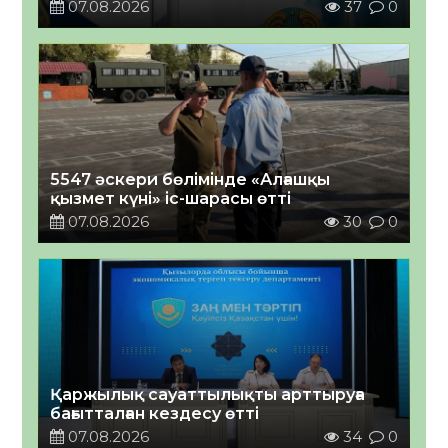
07.08.2026
37
0
5547 әскери бөлімінде «Алғашқы
қызмет күні» іс-шарасы өтті
07.08.2026
30
0
Қаржылық сауаттылықты арттыруға
бағытталған кездесу өтті
07.08.2026
34
0