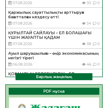
07.08.2026
30
0
Қаржылық сауаттылықты арттыруға
бағытталған кездесу өтті
07.08.2026
34
0
ҚҰРЫЛТАЙ САЙЛАУЫ – ЕЛ БОЛАШАҒЫ
ҮШІН ЖАУАПТЫ ҚАДАМ
07.08.2026
38
0
Ауыл шаруашылығы – өңір экономикасының
негізгі тірегі
06.08.2026
46
0
ҚОҒАМДЫҚ БЕЛСЕНДІЛІК – ЕЛ
Барлық жаңалық
ДАМУЫНЫҢ НЕГІЗІ
06.08.2026
43
0
PDF нұсқа
ҚҰРЫЛТАЙ САЙЛАУЫ – БОЛАШАҚҚА
БАСТАР ЖАУАПТЫ ТАҢДАУ
06.08.2026
45
0