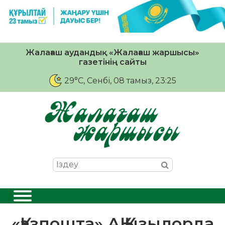
Жалағаш аудандық «Жалағаш жаршысы»
газетінің сайты
29°C
, Сенбі, 08 тамыз, 23:25
«Қазпошта» АҚ Қызылорда