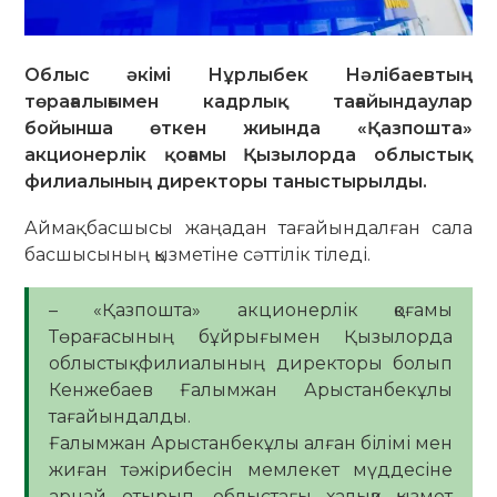
О
блыс әкімі Нұрлыбек Нәлібаевтың
төрағалығымен кадрлық тағайындаулар
бойынша өткен жиында «Қазпошта»
акционерлік қоғамы Қызылорда облыстық
филиалының директоры таныстырылды.
Аймақ басшысы жаңадан тағайындалған сала
басшысының қызметіне сәттілік тіледі.
– «Қазпошта» акционерлік қоғамы
Төрағасының бұйрығымен Қызылорда
облыстық филиалының директоры болып
Кенжебаев Ғалымжан Арыстанбекұлы
тағайындалды.
Ғалымжан Арыстанбекұлы алған білімі мен
жиған тәжірибесін мемлекет мүддесіне
арнай отырып, облыстағы халыққа қызмет