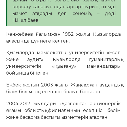
көрсету сапасын одан әрі арттырып, тиімді
қызмет атқарады деп сенеміз, – деді
Н.Нәлібаев.
Кенжебаев Ғалымжан 1982 жылы Қызылорда
қаласында дүниеге келген.
Қызылорда мемлекеттік университетін «Есеп
және аудит», Қызылорда гуманитарлық
университетін «Құқықтану» мамандықтары
бойынша бітірген.
Еңбек жолын 2003 жылы Жаңақорған аудандық
білім бөлімінің есепшісі болып бастаған.
2004-2017 жылдары «Қазпошта» акционерлік
қоғамы облыстық филиалының есепшісі, бөлім
және басқарма бастығы қызметтерін атқарған.