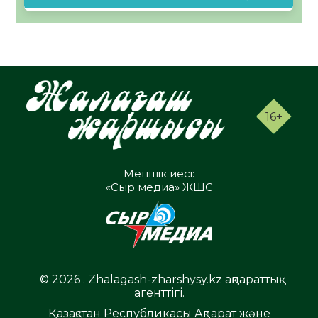
16+
Меншік иесі:
«Сыр медиа» ЖШС
© 2026 . Zhalagash-zharshysy.kz ақпараттық
агенттігі.
Қазақстан Республикасы Ақпарат және