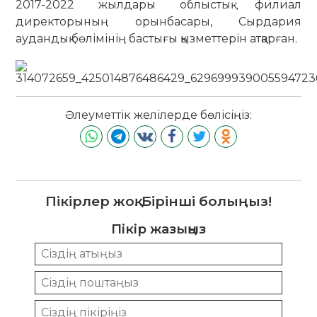
2017-2022 жылдары облыстық филиал
директорының орынбасары, Сырдария
аудандық бөлімінің бастығы қызметтерін атқарған.
Әлеуметтік желілерде бөлісіңіз:
Пікірлер жоқ. Бірінші болыңыз!
Пікір жазыңыз