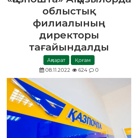
облыстық
филиалының
директоры
тағайындалды
Ақпарат
Қоғам
08.11.2022
624
0