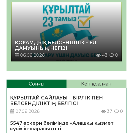
ҚОҒАМДЫҚ БЕЛСЕНДІЛІК – ЕЛ
ДАМУЫНЫҢ НЕГІЗІ
06.08.2026
43
0
Соңғы
Көп қаралған
ҚҰРЫЛТАЙ САЙЛАУЫ – БІРЛІК ПЕН
БЕЛСЕНДІЛІКТІҢ БЕЛГІСІ
07.08.2026
37
0
5547 әскери бөлімінде «Алғашқы қызмет
күні» іс-шарасы өтті