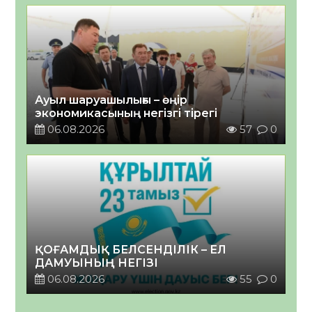
Ауыл шаруашылығы – өңір
экономикасының негізгі тірегі
06.08.2026
57
0
ҚОҒАМДЫҚ БЕЛСЕНДІЛІК – ЕЛ
ДАМУЫНЫҢ НЕГІЗІ
06.08.2026
55
0