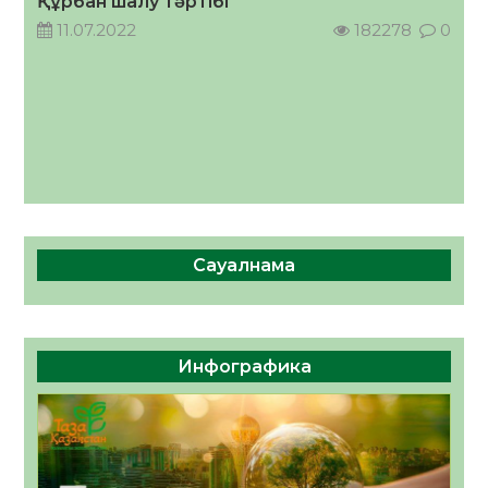
Құрбан шалу тәртібі
11.07.2022
182278
0
Сауалнама
Инфографика