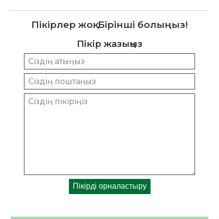
Пікірлер жоқ. Бірінші болыңыз!
Пікір жазыңыз