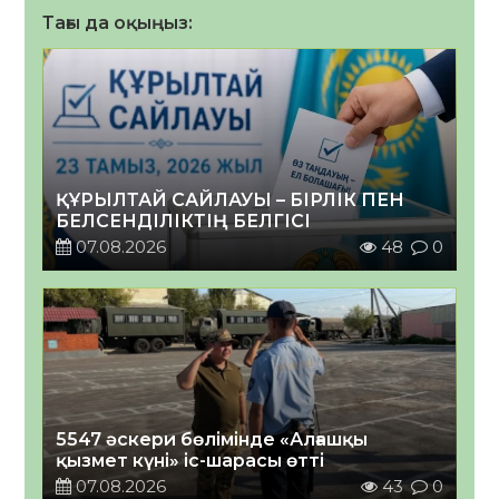
Тағы да оқыңыз:
ҚҰРЫЛТАЙ САЙЛАУЫ – БІРЛІК ПЕН
БЕЛСЕНДІЛІКТІҢ БЕЛГІСІ
07.08.2026
48
0
5547 әскери бөлімінде «Алғашқы
қызмет күні» іс-шарасы өтті
07.08.2026
43
0