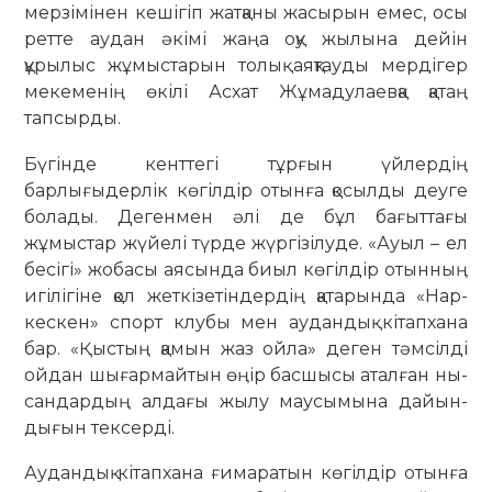
мерзі­мі­нен кешігіп жатқаны жасырын емес, осы
ретте ау­дан әкімі жаңа оқу жылына дейін
құрылыс жұмыстарын толық аяқ­тауды мердігер
мекеменің өкілі Асхат Жұмадулаевқа қатаң
тапсырды.
Бүгінде кенттегі тұрғын үйлердің
барлығыдерлік көгілдір отынға қо­сылды деуге
болады. Дегенмен әлі де бұл бағыттағы
жұмыстар жүйелі түрде жүргізілуде. «Ауыл – ел
бесігі» жобасы аясында биыл көгілдір отынның
игілігіне қол жет­кізетіндердің қатарында «Нар­
кес­кен» спорт клубы мен аудандық кітап­хана
бар. «Қыстың қамын жаз ойла» деген тәмсілді
ойдан шығар­майтын өңір басшысы аталған ны­
сан­дардың алдағы жылу маусымына дайын­
дығын тексерді.
Аудандық кітапхана ғимаратын көгілдір отынға