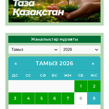
Жаңалықтар мұрағаты
ТАМЫЗ 2026
«
»
ДС
СС
СӘ
БС
ЖМ
СБ
ЖС
2
1
9
3
4
5
6
7
8