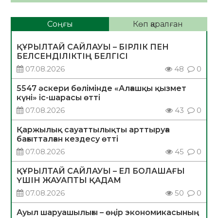
Соңғы
Көп қаралған
ҚҰРЫЛТАЙ САЙЛАУЫ – БІРЛІК ПЕН
БЕЛСЕНДІЛІКТІҢ БЕЛГІСІ
07.08.2026
48
0
5547 әскери бөлімінде «Алғашқы қызмет
күні» іс-шарасы өтті
07.08.2026
43
0
Қаржылық сауаттылықты арттыруға
бағытталған кездесу өтті
07.08.2026
45
0
ҚҰРЫЛТАЙ САЙЛАУЫ – ЕЛ БОЛАШАҒЫ
ҮШІН ЖАУАПТЫ ҚАДАМ
07.08.2026
50
0
Ауыл шаруашылығы – өңір экономикасының