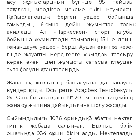
қосу жұмыстарының бүгінде 95 пайызы
аяқталған, мер­дігер мекеме өкілі Бауыржан
Қайыр­лаповтың берген уәдесі бойынша
тамыздың 6-сына дейін жұмыстар толық
аяқталады. Ал «Наркескен» спорт клубы
бойынша жұмыстарды тамыздың 15-іне дейін
тәмамдауға уәдесін берді. Аудан әкімі өз ке­зе­
гінде жауапты мердігерге «жыл­дам тапсыру
керек екен» деп жұмысты сапасыз істеуден
аулақ болуды қатаң тапсырды.
Жаңа оқу жылының басталуына да санаулы
күндер қалды. Осы ретте Асқарбек Темірбекұлы
Әл-Фараби атындағы №201 мектеп-лицейінің
жаңа оқу жылына дайындығына шолу жасады.
Сыйымдылығы 1076 орын­дық 3 қабатты мектеп
тип­тік жобада салынған. Былтыр бі­лім
ошағында 934 оқушы білім ал­ды. Мектепалды