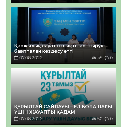
Қаржылық сауаттылықты арттыруға
бағытталған кездесу өтті
07.08.2026
45
0
ҚҰРЫЛТАЙ САЙЛАУЫ – ЕЛ БОЛАШАҒЫ
ҮШІН ЖАУАПТЫ ҚАДАМ
07.08.2026
50
0