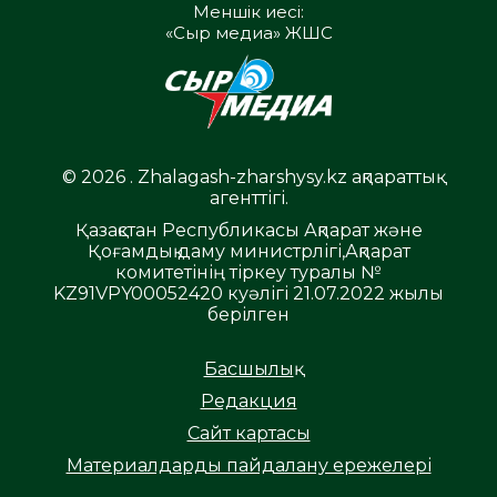
Меншік иесі:
«Сыр медиа» ЖШС
© 2026 . Zhalagash-zharshysy.kz ақпараттық
агенттігі.
Қазақстан Республикасы Ақпарат және
Қоғамдық даму министрлігі,Ақпарат
комитетінің тіркеу туралы №
KZ91VPY00052420 куәлігі 21.07.2022 жылы
берілген
Басшылық
Редакция
Сайт картасы
Материалдарды пайдалану ережелері