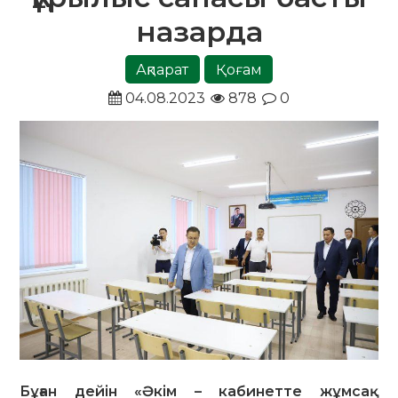
назарда
Ақпарат
Қоғам
04.08.2023
878
0
Бұған дейін «Әкім – кабинетте жұмсақ