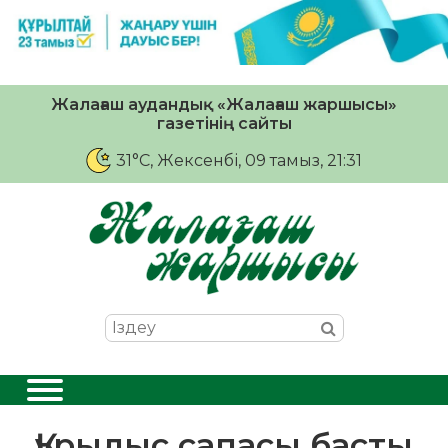
Жалағаш аудандық «Жалағаш жаршысы»
газетінің сайты
31°C
, Жексенбі, 09 тамыз, 21:31
Құрылыс сапасы басты