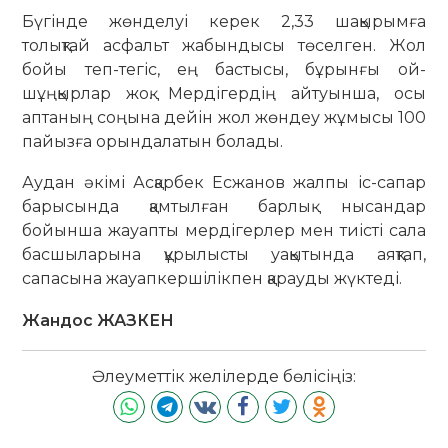
Бүгінде жөнделуі керек 2,33 шақырымға
толықтай асфальт жа­бын­дысы төселген. Жол
бойы теп-тегіс, ең бастысы, бұрынғы ой-
шұңқырлар жоқ. Мердігердің айтуынша, осы
аптаның соңына дейін жол жөндеу жұмысы 100
пайызға орындалатын болады.
Аудан әкімі Асқарбек Есжанов жалпы іс-сапар
барысында қамтылған барлық нысандар
бойынша жауап­ты мердігерлер мен тиісті сала
бас­шыларына құрылысты уақытында аяқтап,
сапасына жауапкершілікпен қарауды жүктеді.
Жандос ЖАЗКЕН
Әлеуметтік желілерде бөлісіңіз: