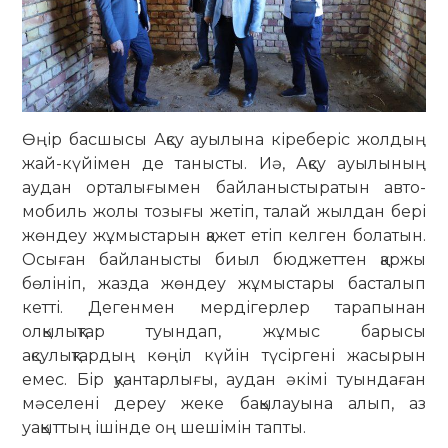
Өңір басшысы Ақсу ауылына кіре­беріс жолдың
жай-күйімен де танысты. Иә, Ақсу ауылының
аудан орталығымен байланыстыратын ав­то­
мобиль жолы тозығы жетіп, талай жылдан бері
жөндеу жұмыстарын қажет етіп келген болатын.
Осыған байланысты биыл бюджеттен қаржы
бөлініп, жазда жөндеу жұмыстары басталып
кетті. Дегенмен мердігерлер тарапынан
олқылықтар туындап, жұмыс барысы
ақсулықтардың көңіл күйін түсіргені жасырын
емес. Бір қуантарлығы, аудан әкімі туындаған
мәселені дереу жеке бақылауына алып, аз
уақыттың ішінде оң шешімін тапты.