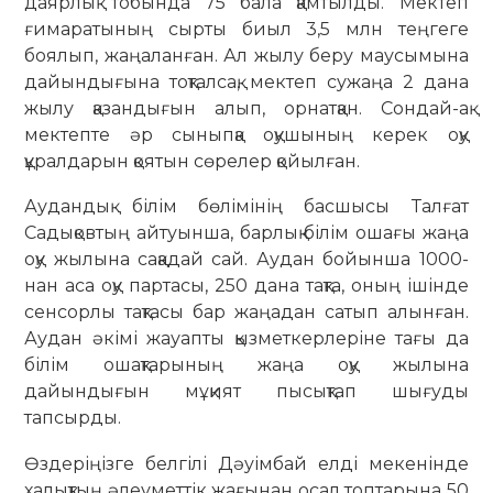
даярлық то­бын­да 75 бала қамтылды. Мектеп
ғима­­­ратының сырты биыл 3,5 млн тең­геге
боялып, жаңаланған. Ал жылу беру маусымына
дайындығына тоқ­тал­­сақ, мектеп сужаңа 2 дана
жылу қазандығын алып, орнатқан. Сон­дай-ақ
мектепте әр сыныпқа оқу­шының керек оқу
құралдарын қоя­тын сөрелер қойылған.
Аудандық білім бөлімінің бас­шысы Талғат
Садықовтың ай­туын­ша, барлық білім ошағы жаңа
оқу жылына сақадай сай. Аудан бойынша 1000-
нан аса оқу партасы, 250 дана тақта, оның ішінде
сенсорлы тақтасы бар жаңа­дан сатып алынған.
Аудан әкімі жауапты қызметкерлеріне тағы да
білім ошақтарының жаңа оқу жылына
дайындығын мұқият пысық­тап шығуды
тапсырды.
Өздеріңізге белгілі Дәуімбай елді мекенінде
халықтың әлеуметтік жағы­нан осал топтарына 50