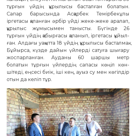
тұрғын үйдің құрылысы басталған болатын.
Сапар барысында Асқарбек Темірбекұлы
іргетасы қаланған әрбір үйді жеке-жеке аралап,
құрылыс жұмысымен танысты. Бүгінде 26
тұрғын үйдің қабырғасы қаланып, іргетасы құйыл­
ған. Алдағы уақытта 18 үйдің құры­лысы басталмақ.
Бұйырса, күзде дайын үйлерді сатуға шығару
жос­парланған. Ауданы 60 шаршы метр
болатын тұрғын үйлердің сапасы көңіл көн­
шітеді, еңсесі биік, іші кең, ауыз су мен көгілдір
отын да келіп тұр.