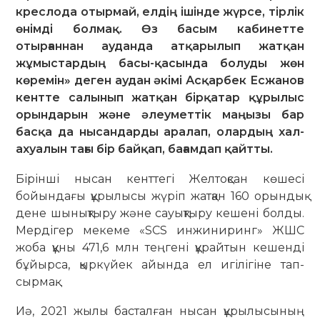
креслода отырмай, елдің ішінде жүрсе, тірлік
өнімді болмақ. Өз басым кабинетте
отырғаннан ауданда атқарылып жатқан
жұмыстардың басы-қасында болуды жөн
көремін» деген аудан әкімі Асқарбек Есжанов
кентте салынып жатқан бірқатар құрылыс
орындарын және әлеуметтік маңызы бар
басқа да нысандарды аралап, олардың хал-
ахуалын тағы бір байқап, бағамдап қайтты.
Бірінші нысан кенттегі Желтоқсан көшесі
бойындағы құрылысы жүріп жатқан 160 орындық
дене шынық­тыру және сауықтыру кешені болды.
Мердігер мекеме «SCS инжиниринг» ЖШС
жоба құны 471,6 млн теңгені құрайтын кешенді
бұйыр­са, қыр­күйек айында ел игі­лігіне тап­
сырмақ.
Иә, 2021 жылы бас­талған нысан құ­рылысының