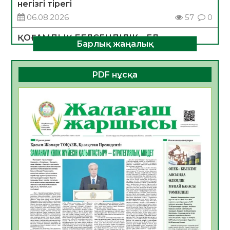
негізгі тірегі
06.08.2026
57
0
ҚОҒАМДЫҚ БЕЛСЕНДІЛІК – ЕЛ
Барлық жаңалық
ДАМУЫНЫҢ НЕГІЗІ
06.08.2026
55
0
PDF нұсқа
ҚҰРЫЛТАЙ САЙЛАУЫ – БОЛАШАҚҚА
БАСТАР ЖАУАПТЫ ТАҢДАУ
06.08.2026
57
0
Инфекциялық ауруларға қарсы иммундау
жұмыстарының тиімділігі
06.08.2026
59
0
Көкжөтел ауруы туралы
06.08.2026
57
0
АПВ вакцинасы туралы мәлімет
06.08.2026
58
0