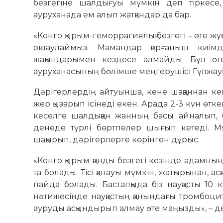
безгегіне шалдығуы мүмкін деп тіркесе, 
ауруханада ем алып жатқандар да бар.
«Конго қырым-геморрагиялық безгегі – өте жұ
оқшаулаймыз. Мамандар қорғаныш киім
жақындарымен кездесе алмайды. Бұл өте 
ауруханасының бөлімше меңгерушісі Гүлжауһ
Дәрігерлердің айтуынша, кене шаққаннан кей
жер қызарып ісінеді екен. Арада 2-3 күн өтке
кеселге шалдыққан жанның басы айналып, 
денеде түрлі бөртпелер шығып кетеді. М
шақырып, дәрігерлерге көрінген дұрыс.
«Конго қырым-қанды безгегі кезінде адамның ә
та болады. Тісі қанауы мүмкін, жатырынан, ас
пайда болады. Бастапқыда біз науқасты 10 
нәтижесінде науқастың қанындағы тромбоцит
ауруды асқындырып алмау өте маңызды», – де