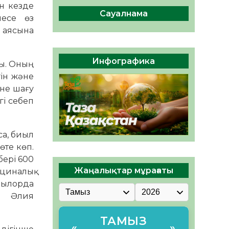
ы жаңа Құрылтай үшін дауыс
ан кезде
беруге дайын
Сауалнама
месе өз
05.08.2026
32
0
т аясына
ӘРБІР ДАУЫС – ҚОҒАМ
ДАМУЫНА ҚОСЫЛҒАН
Инфографика
ды. Оның
ҮЛЕС
гін және
05.08.2026
38
0
не шағу
гі себеп
са, биыл
өте көп.
бері 600
Жаңалықтар мұрағаты
ициналық
ызылорда
ры Әлия
ТАМЫЗ
«
»