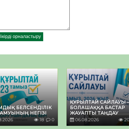
ҚҰРЫЛТАЙ САЙЛАУЫ 
МДЫҚ БЕЛСЕНДІЛІК
БОЛАШАҚҚА БАСТАР
ДАМУЫНЫҢ НЕГІЗІ
ЖАУАПТЫ ТАҢДАУ
8.2026
18
0
06.08.2026
2