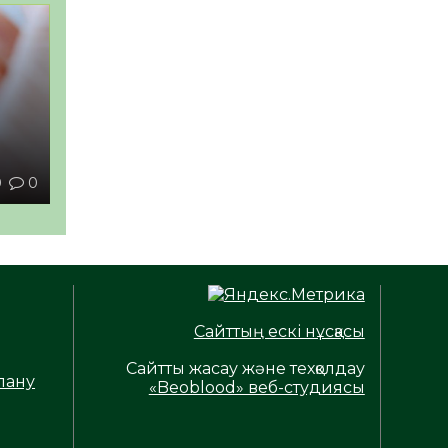
ы
0
0
Сайттың ескі нұсқасы
Сайтты жасау және техқолдау
лану
«Beoblood» веб-студиясы