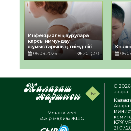
Инфекциялық ауруларға
қарсы иммундау
жұмыстарының тиімділігі
Көкжө
06.08.2026
20
0
06.0
© 2026 
ақпаратт
16+
Қазақс
Ақпара
минист
Меншік иесі:
комите
«Сыр медиа» ЖШС
KZ91VP
21.07.