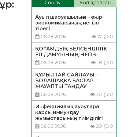
ұр:
Соңғы
Көп қаралған
Ауыл шаруашылығы – өңір
экономикасының негізгі
тірегі
06.08.2026
17
0
ҚОҒАМДЫҚ БЕЛСЕНДІЛІК –
ЕЛ ДАМУЫНЫҢ НЕГІЗІ
06.08.2026
18
0
ҚҰРЫЛТАЙ САЙЛАУЫ –
БОЛАШАҚҚА БАСТАР
ЖАУАПТЫ ТАҢДАУ
06.08.2026
20
0
Инфекциялық ауруларға
қарсы иммундау
жұмыстарының тиімділігі
06.08.2026
20
0