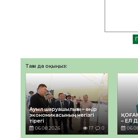
Тағы да оқыңыз:
Ауыл шаруашылығы – өңір
экономикасының негізгі
ҚОҒА
тірегі
– ЕЛ 
06.08.2026
17
0
06.0