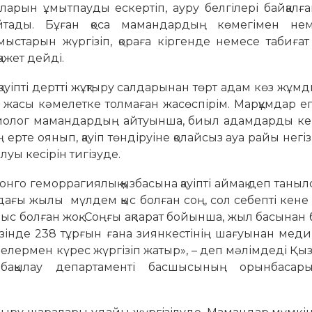
ларын ұмытпауды ескертіп, ауру белгілері байқалғ
айтады. Бұған қоса мамандардың көмегімен не
ыстарын жүргізіп, қораға кіргенде немесе табиға
ажет дейді.
қауіпті дертті жұқтыру салдарынан төрт адам көз жұм
еуі жасы кәмелетке толмаған жасөспірім. Марқұмдар е
иолог мамандардың айтуынша, биыл адамдарды ке
ң ерте оянып, қауіп төндіруіне қолайсыз ауа райы негіз
луы кесірін тигізуде.
го геморрагиялық қызбасына қауіпті аймақ деп таныл
дағы жылы мүлдем қыс болған соң, сол себепті кене 
 болған жоқ. Соңғы ақпарат бойынша, жыл басынан 
езінде 238 тұрғын ғана зиянкестінің шағуынан мед
кенелермен күрес жүргізіп жатыр», – деп мәлімдеді Қ
қ бақылау департаменті басшысының орынбаса