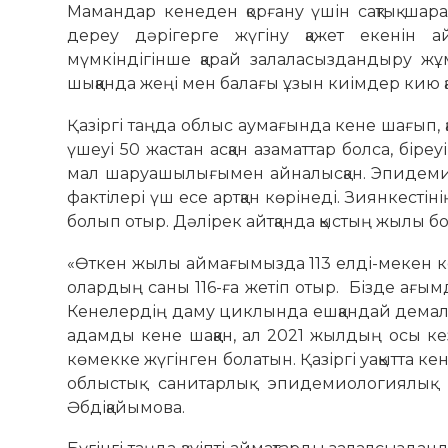
Мамандар кенеден қорғану үшін сақтық шара
дереу дәрігерге жүгіну қажет екенін 
мүмкіндігінше қарай залаласыздандыру жұм
шыққанда жеңі мен балағы ұзын киімдер кию қ
Қазіргі таңда облыс аумағында кене шағып, 
үшеуі 50 жастан асқан азаматтар болса, бір
мал шаруашылығымен айналысқан. Эпидем
фактілері үш есе артқан көрінеді. Зиянкестіні
болып отыр. Дәлірек айтқанда қыстың жылы бо
«Өткен жылы аймағымызда 113 елді-мекен кон
олардың саны 116-ға жетіп отыр. Бізде ағым
Кенелердің даму циклында ешқандай демалыс
адамды кене шаққан, ал 2021 жылдың осы к
көмекке жүгінген болатын. Қазіргі уақытта 
облыстық санитарлық эпидемиологиялы
Әбдіқайымова.