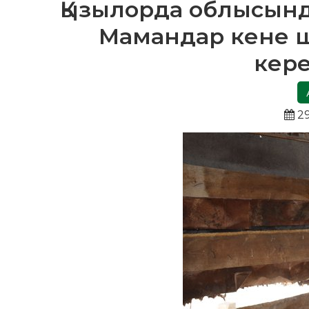
Қызылорда облысынд
Мамандар кене ш
кере
29