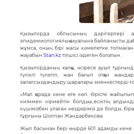
Қызылорда облысының дәрігерлері айм
эпидемиологиялық ахуалына байланысты дабыл
жұмса, оның бірі жасы кәмелетке толмаға
жауабын
Stan.kz
тілшісі іздеген болатын.
Қызылорданың халқы, әсіресе ауыл тұрғынд
түлікті түлетіп, жан бағып отқан жанда
залалсыздандыру шаралары зиянкестерді толық
«Мал қорада кене өте көп. Өрісте жайылып
киіммен кірмейтін болдық, есіктің алды
күшімізбен улаған кездеріміз де болды, бір
тұрғыны Шолпан Жандарбекова.
Жыл басынан бері өңірде 601 адамды кене ш