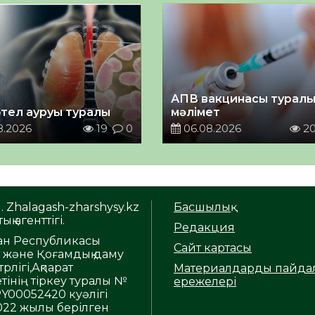
АПВ вакцинасы турал
тел ауруы туралы
мәлімет
8.2026
19
0
06.08.2026
2
. Zhalagash-zharshysy.kz
Басшылық
ық агенттігі.
Редакция
тан Республикасы
Сайт картасы
т және Қоғамдық даму
рлігі,Ақпарат
Материалдарды пайда
тінің тіркеу туралы №
ережелері
Y00052420 куәлігі
2022 жылы берілген