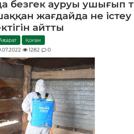
а безгек ауруы ушығып т
аққан жағдайда не істеу
ктігін айтты
Ақпарат
Қоғам
.07.2022
1282
0