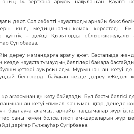
оның 14 зертхана арқылы нақтыланған. Қауіпті к
қпалы дерт. Сол себепті науқастарды арнайы бокс бөл
дерін киіп, медициналық көмек көрсетеді. Е
қауіпті», – дейді Қызылорда облыстық жұқпалы 
ар Сүгірбаева.
ін дереу мамандарға қаралу қажет. Бастапқыда жәнді
н кезде науқаста тұмаудың белгілері байқала бастайды.
бұлшық еттері ауырсынады. Мұрыннан қан кетуі де 
ұндай белгілерді байқаған кезде дереу «Жедел 
р ағзасынан қан кету байқалады. Бұл басты белгісі де
қазанынан қан кетуі ықтимал. Сонымен қатар, денеде к
күн бақылауға аламыз, арнайы талдамалар жүргізіле
тер саны төмен болса, тиісті ем-шараларын жүргізе
йді дәрігер Гүлжауһар Сүгірбаева.