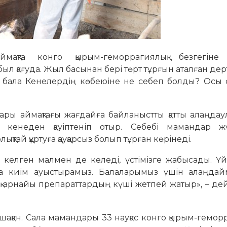
ақта конго қырым-геморрагиялық безгегіне 
 қағуда. Жыл басынан бері төрт тұрғын аталған дер
н бала Кенелердің көбеюіне не себеп болды? Осы с
ары аймақтағы жағдайға байланыстты қатты алаңдау
р кенеден қауіптеніп отыр. Себебі мамандар жү
тай құртуға қауқарсыз болып тұрған көрінеді.
 келген малмен де келеді, үстімізге жабысады. Ү
нда киім ауыстырамыз. Балаларымыз үшін алаңдай
ақ арнайы препараттардың күші жетпей жатыр», – де
аққан. Сала мамандары 33 науқас конго қырым-гемор