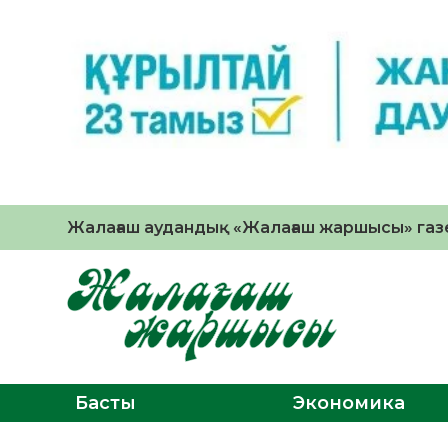
Жалағаш аудандық «Жалағаш жаршысы» газе
Басты
Экономика