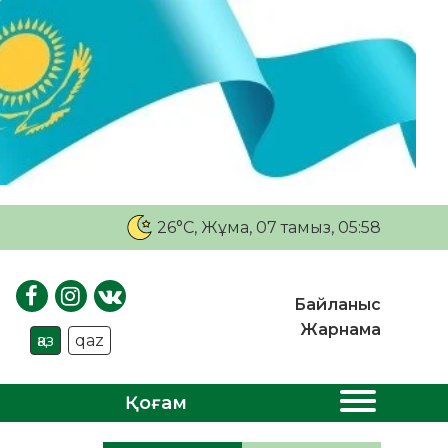
26°C
, Жұма, 07 тамыз, 05:58
Байланыс
Жарнама
қаз
qaz
Қоғам