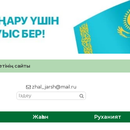
тінің сайты
zhal_jarsh@mail.ru
Жаһан
Руханият