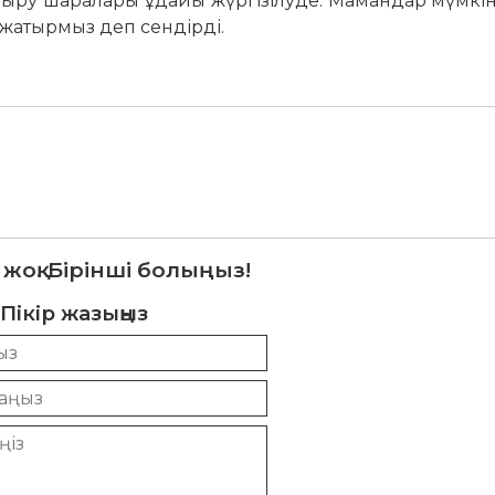
андыру шаралары ұдайы жүргізілуде. Мамандар мүмкі
жатырмыз деп сендірді.
 жоқ. Бірінші болыңыз!
Пікір жазыңыз