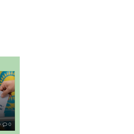
–
0
0