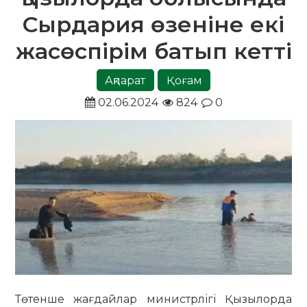
Сырдария өзеніне екі
жасөспірім батып кетті
Ақпарат
Қоғам
02.06.2024
824
0
Төтенше жағдайлар министрлігі Қызылорда