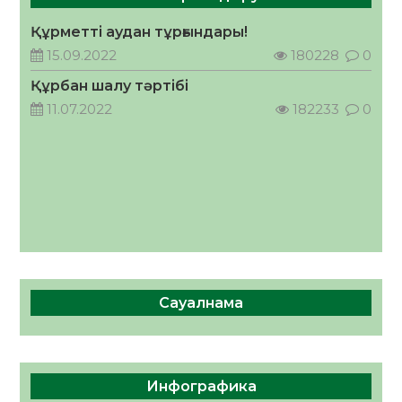
Құрметті аудан тұрғындары!
Руслан Рүстемұлы облыс әкімінің
кеңесшісі болып тағайындалды
15.09.2022
180228
0
05.08.2026
41
0
Құрбан шалу тәртібі
11.07.2022
182233
0
Сауалнама
Инфографика