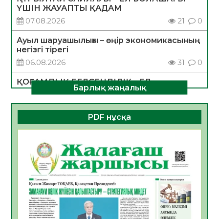
ҮШІН ЖАУАПТЫ ҚАДАМ
07.08.2026
21
0
Ауыл шаруашылығы – өңір экономикасының
негізгі тірегі
06.08.2026
31
0
ҚОҒАМДЫҚ БЕЛСЕНДІЛІК – ЕЛ
Барлық жаңалық
ДАМУЫНЫҢ НЕГІЗІ
06.08.2026
30
0
PDF нұсқа
ҚҰРЫЛТАЙ САЙЛАУЫ – БОЛАШАҚҚА
БАСТАР ЖАУАПТЫ ТАҢДАУ
06.08.2026
32
0
Инфекциялық ауруларға қарсы иммундау
жұмыстарының тиімділігі
06.08.2026
33
0
Көкжөтел ауруы туралы