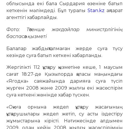
облысында екі бала Сырдария өзеніне батып
кеткенін мәлімдеді. Бұл туралы
Stan.kz
ақпарат
агенттігі хабарлайды.
Фото: Төтенше жағдайлар министрлігінің
баспасөз қызметі
Балалар жабдықталмаған жерде суға түсу
кезінде суға батып кеткені хабарланды.
Жергілікті 112 құтқару қызметіне кеше, 1 маусым
сағат 18:27-де Қызылорда қаласы маңындағы
«Ягодка» саяжайында дарияға суға түсіп
жүрген 2008 және 2009 жылғы екі жасөспірім
суға кеткені жөнінде хабар түскен.
«Оқиға орнына жедел құтқару жасағының
құтқарушылары жедел жетіп, су асты іздестіру
жұмыстарына кірісті. Нәтижесінде алдымен
2009, одан кейін 2008 жылғы жасөспірімнің