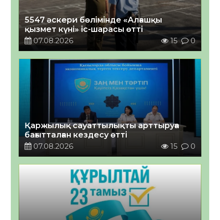
5547 әскери бөлімінде «Алғашқы
қызмет күні» іс-шарасы өтті
07.08.2026
15
0
Қаржылық сауаттылықты арттыруға
бағытталған кездесу өтті
07.08.2026
15
0