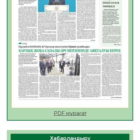
06.08.2026
30
0
АПВ вакцинасы туралы мәлімет
06.08.2026
31
0
Open Air: Қызылорда облысы полиция
департаменті 20 мыңнан астам
көрерменнің қауіпсіздігін қамтамасыз етті
06.08.2026
41
0
ҚЫЗЫЛОРДАДА «САНАЛЫ ҰРПАҚ –
ЖАРҚЫН БОЛАШАҚ» АТТЫ КЕҢЕЙТІЛГЕН
МӘЖІЛІС ӨТТІ
05.08.2026
43
0
Қазақстан Орталық Азиядағы көшуге ең
қолайлы ел атанды
05.08.2026
43
0
PDF мұрағат
Өрт қауіпсіздігі талаптарын сақтау – әр
азаматтың міндеті
Хабарландыру
05.08.2026
44
0