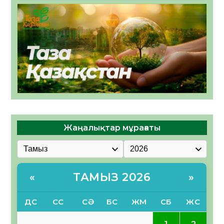
Жаңалықтар мұрағаты
ТАМЫЗ 2026
«
»
ДС
СС
СӘ
БС
ЖМ
СБ
ЖС