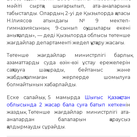
мәйіті сыртқа шығарылып, ата-аналарына
табысталды. Олардың 2-уі де Қызылорда қаласы
Н.Ілиясов атындағы № 9 мектеп-
гимназиясының 9-сынып оқушылары екені
анықталды», — деді Қызылорда облысы төтенше
жағдайлар департаменті жедел құтқару жасағы.
Төтенше жағдайлар министрлігі барлық
азаматтарды суда өзін-өзі ұстау ережелерін
сақтауға шақырады, бейтаныс және
жабдықталмаған жерлерде шомылуға
болмайтынын хабарлайды.
Еске салайық, 5 мамырда
Шығыс Қазақстан
облысында 2 жасар бала суға батып кеткен
ін
жаздық. Төтенше жағдайлар министрлігі ата-
аналардан балаларын қараусыз
қалдырмауды сұрайды.