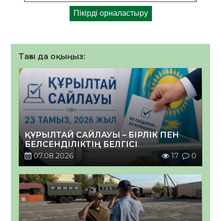
Тағы да оқыңыз:
ҚҰРЫЛТАЙ САЙЛАУЫ – БІРЛІК ПЕН
БЕЛСЕНДІЛІКТІҢ БЕЛГІСІ
07.08.2026
17
0