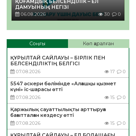
ҚОҒАМДЫҚ БЕЛСЕНДІЛІК – ЕЛ
ДАМУЫНЫҢ НЕГІЗІ
06.08.2026
30
0
Соңғы
Көп қаралған
ҚҰРЫЛТАЙ САЙЛАУЫ – БІРЛІК ПЕН
БЕЛСЕНДІЛІКТІҢ БЕЛГІСІ
07.08.2026
17
0
5547 әскери бөлімінде «Алғашқы қызмет
күні» іс-шарасы өтті
07.08.2026
15
0
Қаржылық сауаттылықты арттыруға
бағытталған кездесу өтті
07.08.2026
15
0
ҚҰРЫЛТАЙ САЙЛАУЫ – ЕЛ БОЛАШАҒЫ