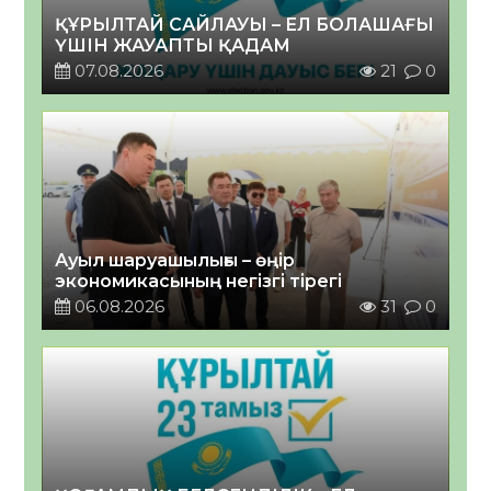
ҚҰРЫЛТАЙ САЙЛАУЫ – ЕЛ БОЛАШАҒЫ
ҮШІН ЖАУАПТЫ ҚАДАМ
07.08.2026
21
0
Ауыл шаруашылығы – өңір
экономикасының негізгі тірегі
06.08.2026
31
0