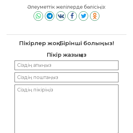
Әлеуметтік желілерде бөлісіңіз:
Пікірлер жоқ. Бірінші болыңыз!
Пікір жазыңыз