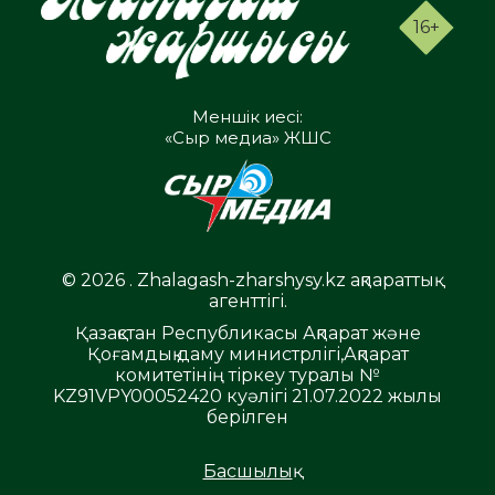
16+
Меншік иесі:
«Сыр медиа» ЖШС
© 2026 . Zhalagash-zharshysy.kz ақпараттық
агенттігі.
Қазақстан Республикасы Ақпарат және
Қоғамдық даму министрлігі,Ақпарат
комитетінің тіркеу туралы №
KZ91VPY00052420 куәлігі 21.07.2022 жылы
берілген
Басшылық