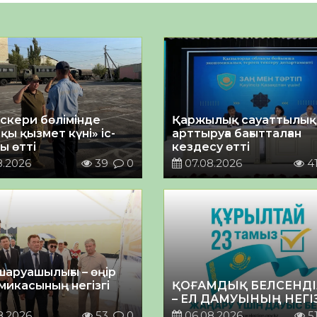
әскери бөлімінде
Қаржылық сауаттылы
қы қызмет күні» іс-
арттыруға бағытталған
ы өтті
кездесу өтті
8.2026
39
0
07.08.2026
4
шаруашылығы – өңір
микасының негізгі
ҚОҒАМДЫҚ БЕЛСЕНДІ
– ЕЛ ДАМУЫНЫҢ НЕГІ
8.2026
53
0
06.08.2026
5