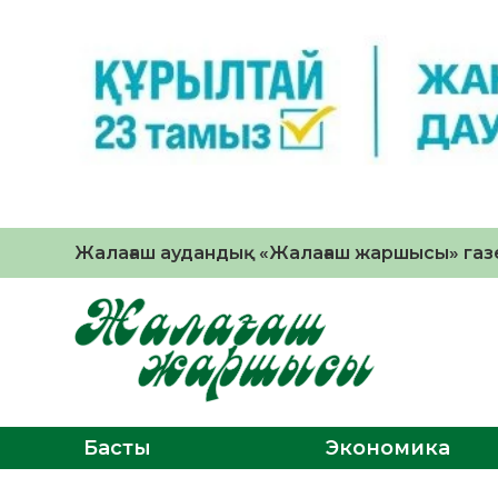
Жалағаш аудандық «Жалағаш жаршысы» газе
Басты
Экономика