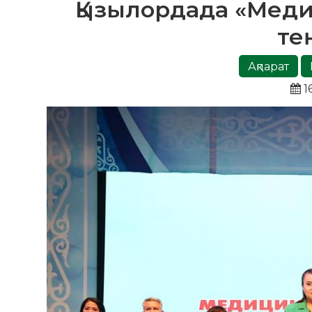
Қызылордада «Меди
те
Ақпарат
1