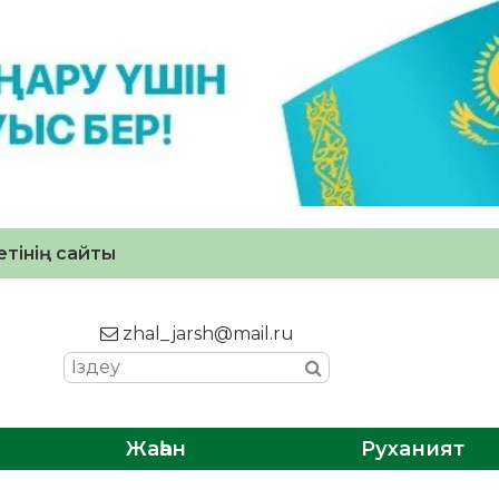
тінің сайты
zhal_jarsh@mail.ru
Жаһан
Руханият