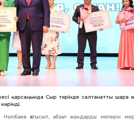
есі қарсаңында Сыр төрінде салтанатты шара өтк
көрінді.
 Нәлібаев қатысып, абзал жандарды иелерін ме