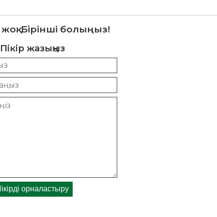
 жоқ. Бірінші болыңыз!
Пікір жазыңыз