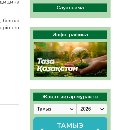
Медицина
сақтау – әр азаматтың
міндеті
Сауалнама
05.08.2026
69
0
 белгілі
Руслан Рүстемұлы облыс
ерін төл
әкімінің кеңесшісі болып
Инфографика
тағайындалды
05.08.2026
64
0
Жаңалықтар мұрағаты
ТАМЫЗ
«
»