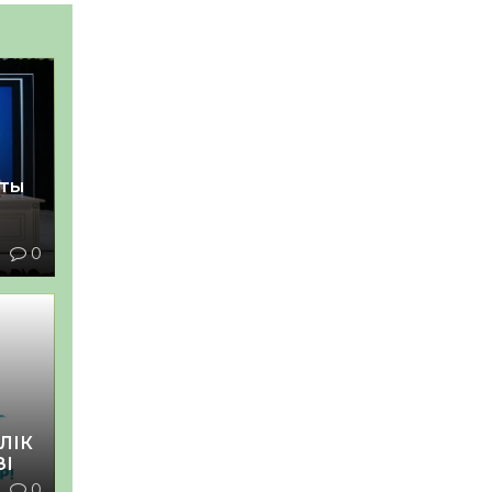
қты
1
0
ЛІК
ЗІ
1
0