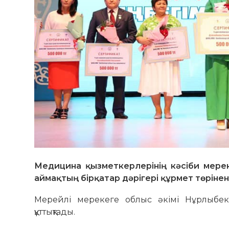
Медицина қызметкерлерінің кәсіби мерек
аймақтың бірқатар дәрігері құрмет төрінен 
Мерейлі мерекеге облыс әкімі Нұрлыбек
құттықтады.