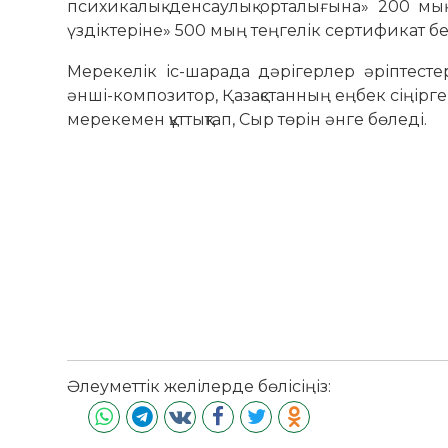
психикалық денсаулық орталығына» 200 мың
үздіктеріне» 500 мың теңгелік сертификат бе
Мерекелік іс-шарада дәрігерлер әріптестер
әнші-композитор, Қазақстанның еңбек сіңірге
мерекемен құттықтап, Сыр төрін әнге бөледі.
Әлеуметтік желілерде бөлісіңіз: