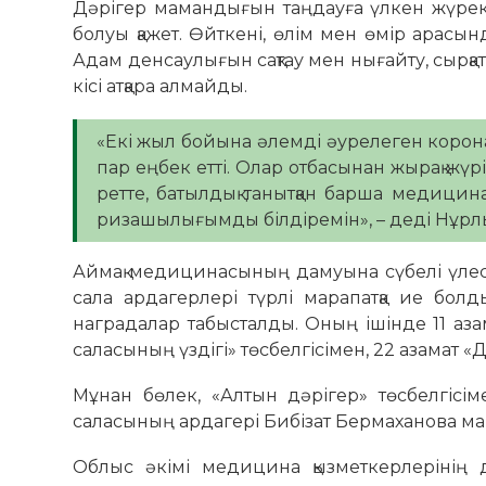
Дәрігер мамандығын таңдауға үлкен жүрек 
болуы қажет. Өйткені, өлім мен өмір арасы
Адам денсаулығын сақтау мен нығайту, сырқа
кісі атқара алмайды.
«Екі жыл бойына әлемді әурелеген корона
пар еңбек етті. Олар отбасынан жырақ жүріп,
ретте, батылдық танытқан барша медиц
ризашылығымды білдіремін», – деді Нұрл
Аймақ медицинасының дамуына сүбелі үлес қ
сала ардагерлері түрлі марапатқа ие болд
наградалар табысталды. Оның ішінде 11 азам
саласының үздігі» төсбелгісімен, 22 азамат «Денс
Мұнан бөлек, «Алтын дәрігер» төсбелгісі
саласының ардагері Бибізат Бермаханова ма
Облыс әкімі медицина қызметкерлерінің 