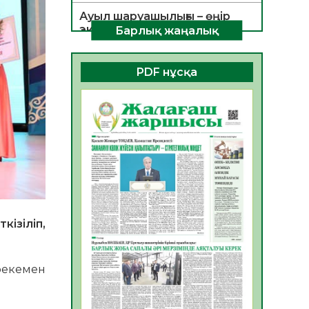
Ауыл шаруашылығы – өңір
экономикасының негізгі
Барлық жаңалық
тірегі
06.08.2026
53
0
PDF нұсқа
ҚОҒАМДЫҚ БЕЛСЕНДІЛІК –
ЕЛ ДАМУЫНЫҢ НЕГІЗІ
06.08.2026
51
0
ҚҰРЫЛТАЙ САЙЛАУЫ –
БОЛАШАҚҚА БАСТАР
ЖАУАПТЫ ТАҢДАУ
06.08.2026
53
0
Инфекциялық ауруларға
ізіліп,
қарсы иммундау
жұмыстарының тиімділігі
06.08.2026
55
0
рекемен
Көкжөтел ауруы туралы
06.08.2026
53
0