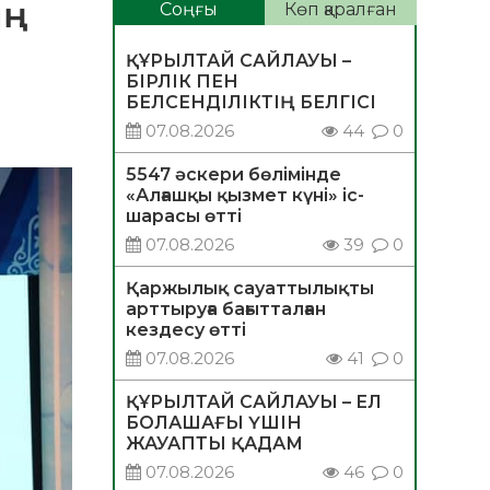
ың
Соңғы
Көп қаралған
ҚҰРЫЛТАЙ САЙЛАУЫ –
БІРЛІК ПЕН
БЕЛСЕНДІЛІКТІҢ БЕЛГІСІ
07.08.2026
44
0
5547 әскери бөлімінде
«Алғашқы қызмет күні» іс-
шарасы өтті
07.08.2026
39
0
Қаржылық сауаттылықты
арттыруға бағытталған
кездесу өтті
07.08.2026
41
0
ҚҰРЫЛТАЙ САЙЛАУЫ – ЕЛ
БОЛАШАҒЫ ҮШІН
ЖАУАПТЫ ҚАДАМ
07.08.2026
46
0