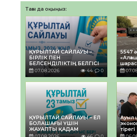
Тағы да оқыңыз:
ҚҰРЫЛТАЙ САЙЛАУЫ –
5547 
БІРЛІК ПЕН
«Алғаш
БЕЛСЕНДІЛІКТІҢ БЕЛГІСІ
шарас
07.08.2026
44
0
07.0
ҚҰРЫЛТАЙ САЙЛАУЫ – ЕЛ
Ауыл 
БОЛАШАҒЫ ҮШІН
эконо
ЖАУАПТЫ ҚАДАМ
тірегі
07.08.2026
46
0
06.0