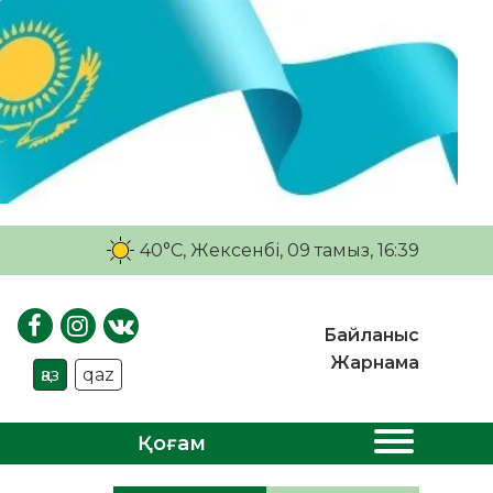
40°C
, Жексенбі, 09 тамыз, 16:39
Байланыс
Жарнама
қаз
qaz
Қоғам