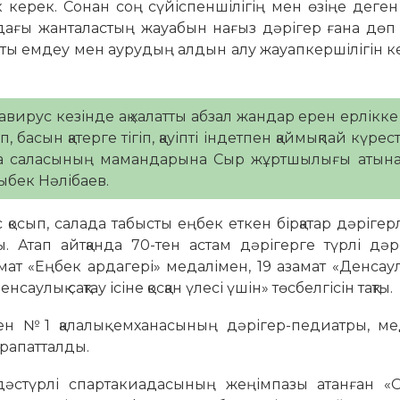
керек. Сонан соң сүйіспеншілігің мен өзіңе деген
ндағы жанталастың жауабын нағыз дәрігер ғана дөп
тты емдеу мен аурудың алдын алу жауапкершілігін к
вирус кезінде ақ халатты абзал жандар ерен ерлікке
 басын қатерге тігіп, қауіпті індетпен қаймықпай күрест
ина саласының мамандарына Сыр жұртшылығы атына
ыбек Нәлібаев.
осып, салада табысты еңбек еткен бірқатар дәріге
ы. Атап айтқанда 70-тен астам дәрігерге түрлі дә
ат «Еңбек ардагері» медалімен, 19 азамат «Денсаулы
аулық сақтау ісіне қосқан үлесі үшін» төсбелгісін тақты.
мен №1 қалалық емханасының дәрігер-педиатры, м
рапатталды.
дәстүрлі спартакиадасының жеңімпазы атанған «О