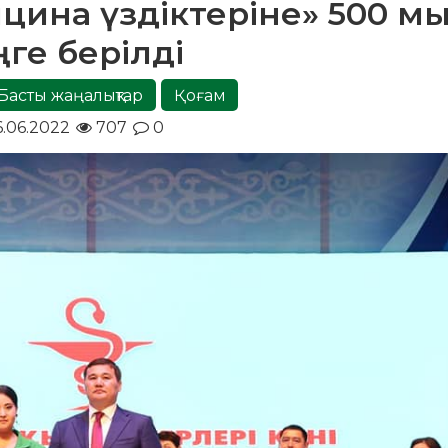
цина үздіктеріне» 500 м
ңге берілді
Басты жаңалықтар
Қоғам
6.06.2022
707
0