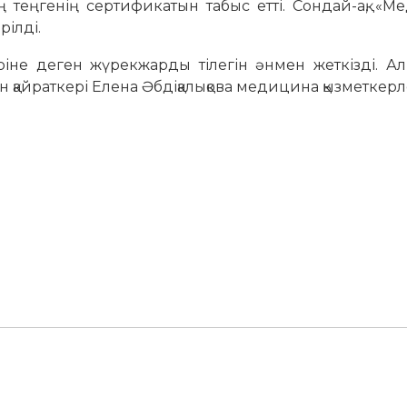
 теңгенің сертификатын табыс етті. Сондай-ақ, «
рілді.
іне деген жүрекжарды тілегін әнмен жеткізді. Ал,
н қайраткері Елена Әбдіқалықова медицина қызметкерл