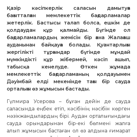
Қазір кәсіпкерлік саласын дамытуға
бағытталған мемлекеттік бағдарламалар
жетерлік. Бастысы талап болса, ешкім де
қолдаудан құр қалмайды. Бүгінде ол
бағдарламалардың жемісін бір ғана Жалағаш
ауданынан байқауға болады. Қуантарлығы
жергілікті тұрғындар бүгінде мұндай
мүмкіндікті құр жібермей, кәсіп ашып,
табысқа кенелуде. Өткен жұмада
мемлекеттік бағдарламаның қолдауымен
Дәуімбай елді мекенінде тағы бір сауда
орталығы өз жұмысын бастады.
Гүлмира Усерова – бұған дейін де сауда
саласында еңбек етіп, кәсібінің нәсібін көрген
нәзікжандылардың бірі. Аудан орталығындағы
сауда орындарынан бір-екі бөлмені жалға
алып жұмысын бастаған ол өз алдына ғимарат