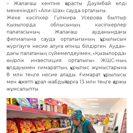
– Жалағаш кентіне қарасты Дәуімбай елді
мекеніндегі «Али-Шах» сауда орталығы.
Жеке кәсіпкер Гүлмира Усерова былтыр
Қызылорда облысының кә­сіп­керлер
палатасының Жала­ғаш ауданындағы
филиалына сауда ор­талығының құрылысын
жүр­гі­зуге несие алуға өтініш біл­дір­ген. Ау­дан­
дағы палатаның сүйемел­деуімен, «Қызылорда»
өңірлік инвестиция орталығы» ЖШС-ның
қолдауымен ғимараттың құрылыс жұмыстарына
8 млн теңге несие алады. Ғимарат құры­лысы
мен қажетті құрал-жабдықтарға 13 млн теңге қаржы
жұмсалыпты.