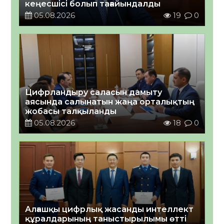
кеңесшісі болып тағайындалды
05.08.2026
19
0
Цифрландыру саласын дамыту
аясында салынатын жаңа орталықтың
жобасы талқыланды
05.08.2026
18
0
Алғашқы цифрлық жасанды интеллект
құралдарының таныстырылымы өтті