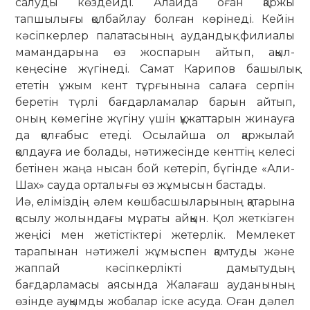
салуды көздейді. Алайда оған қаржы
тапшылығы қолбайлау болған көрінеді. Кейін
кәсіпкерлер палатасының аудандық филиалы
мамандарына өз жоспарын айтып, ақыл-
кеңесіне жүгінеді. Самат Карипов башылық
ететін ұжым кент тұрғынына салаға серпін
беретін түрлі бағдарламалар барын айтып,
оның көмегіне жүгіну үшін құжаттарын жинауға
да қолғабыс етеді. Осылайша ол қаржылай
қолдауға ие болады, нәтижесінде кенттің келесі
бетінен жаңа нысан бой көтеріп, бүгінде «Али-
Шах» сауда орталығы өз жұмысын бастады.
Иә, еліміздің әлем көшбасшы­ла­рының қатарына
қосылу жолындағы мұраты айқын. Қол жеткізген
жеңісі мен жетістіктері жетерлік. Мемлекет
тарапынан нәтижелі жұмыспен қам­туды және
жаппай кәсіпкерлікті да­мы­тудың
бағдарламасы аясында Жалағаш ауданының
өзінде ауқымды жобалар іске асуда. Оған дәлел