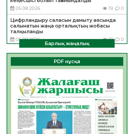
кеңесшісі болып тағайындалды
05.08.2026
19
0
Цифрландыру саласын дамыту аясында
салынатын жаңа орталықтың жобасы
талқыланды
05.08.2026
18
0
Барлық жаңалық
Алғашқы цифрлық жасанды интеллект
құралдарының таныстырылымы өтті
PDF нұсқа
05.08.2026
19
0
Қазақстандықтардың 72,3%-ы жаңа
Құрылтай үшін дауыс беруге дайын
05.08.2026
21
0
ӘРБІР ДАУЫС – ҚОҒАМ ДАМУЫНА
ҚОСЫЛҒАН ҮЛЕС
05.08.2026
27
0
ҚҰРЫЛТАЙ САЙЛАУЫ – БІРЛІК ПЕН
ЖАУАПКЕРШІЛІККЕ БАСТАЙТЫН ҚАДАМ