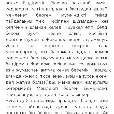
алғыс білдіремін. Жастар осындай кәсіп­
керлерден үлгі алып, кәсіп бастаудан қашпай,
мемлекет берген мүмкіндікті тиімді
пайдалануы тиіс. Кәсіппен шұғылдану кез
келгеннің қолынан келеді. Тәуекел етіп, белді
бекем буып, несие алып, кәсібімді
дөңгелентудемін. Жеке кәсіпкерлікті дамытуға
үлкен жол көрсетіп отыр­ған сала
мамандарына, игі баста­маны қолдап, көмек
көрсеткен бар­лық жауапты мамандарға алғыс
білдіремін. Жастарға кәсіп ашуға, сол арқылы өз-
өзін жұмыспен қамтуға кеңес беремін. Нарықтық
қоғамда «жеміс піссе екен, аузыма түссе екен»
деп жатуға болмайды. Мына қоғам жалқаулықты
көтермейді. Мемлекет берген мүмкіндікті
пайдалану қажет, – дейді жеке кәсіпкер.
Бұған дейін орталық базарлардың бірінде киім
сатумен айналысқан аудан тұрғыны сауда
орнының бір бөлігін осы бағытқа арнаған. Ал