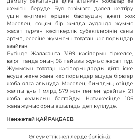
дамыту бағытында қолға алынған жобалар өз
жемісін беруде. Бұл сөзімізге дәлел келтіру
үшін әңгімені әріден бастаудың қажеті жоқ.
Мәселен, соңғы бір жылда ауданда жұмыс
жасап тұрған кәсіпкерлік субектілерінің саны
артып, есесіне жұмысын тоқтатқан кәсіпорындар
азайған.
Бүгінде Жалағашта 3189 кәсіп­орын тіркелсе,
қазіргі таңда оның 96 пайызы жұмыс жасап тұр.
Жұмысын тоқтатқан кәсіпорындарды қайта іске
қосуда және жаңа кәсіпорындар ашуда бірқатар
жоба қолға алынуда. Мәселен, биылдың өзінде
жалпы құны 1 млрд 579 млн теңгені құрайтын 21
жоба жұмысын бастайды. Нәтижесінде 106
жаңа жұмыс орны ашылады деп күтілуде.
Кенжетай ҚАЙРАҚБАЕВ
Әлеуметтік желілерде бөлісіңіз: