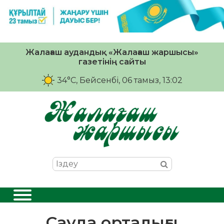
Жалағаш аудандық «Жалағаш жаршысы»
газетінің сайты
34°C
, Бейсенбі, 06 тамыз, 13:02
Сауда орталығы