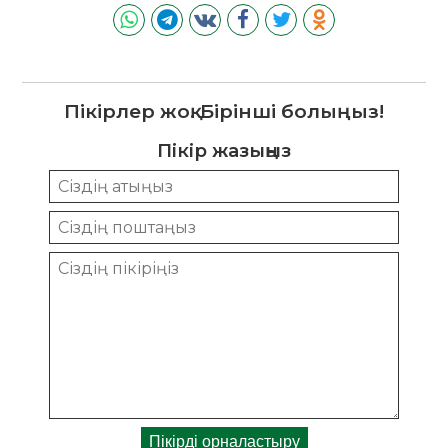
Пікірлер жоқ. Бірінші болыңыз!
Пікір жазыңыз