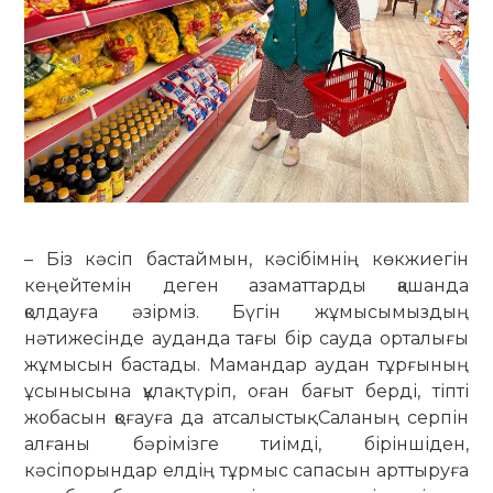
– Біз кәсіп бастаймын, кәсібімнің көкжиегін
кеңейтемін деген азамат­тарды қашанда
қолдауға әзірміз. Бүгін жұмысымыздың
нәтижесінде ауданда тағы бір сауда орталығы
жұмысын бастады. Мамандар аудан тұрғының
ұсынысына құлақ түріп, оған бағыт берді, тіпті
жобасын қо­ғауға да атсалыстық. Саланың серпін
алғаны бәрімізге тиімді, бірін­шіден,
кәсіпорындар елдің тұрмыс сапасын арттыруға