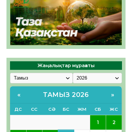
Жаңалықтар мұрағаты
ТАМЫЗ 2026
«
»
ДС
СС
СӘ
БС
ЖМ
СБ
ЖС
1
2