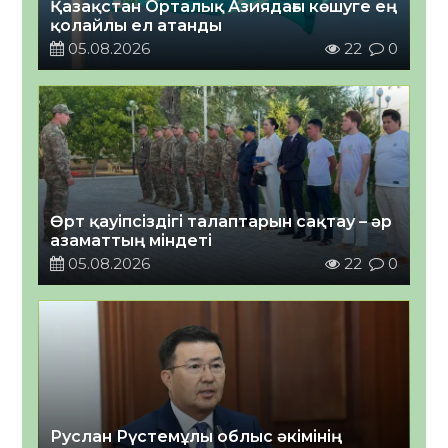
Қазақстан Орталық Азиядағы көшуге ең
қолайлы ел атанды
05.08.2026
22
0
Өрт қауіпсіздігі талаптарын сақтау – әр
азаматтың міндеті
05.08.2026
22
0
Руслан Рүстемұлы облыс әкімінің