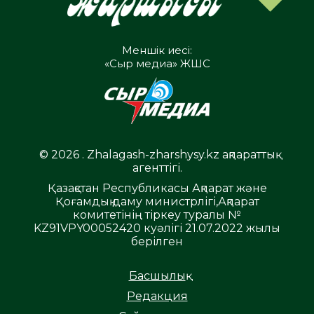
Меншік иесі:
«Сыр медиа» ЖШС
© 2026 . Zhalagash-zharshysy.kz ақпараттық
агенттігі.
Қазақстан Республикасы Ақпарат және
Қоғамдық даму министрлігі,Ақпарат
комитетінің тіркеу туралы №
KZ91VPY00052420 куәлігі 21.07.2022 жылы
берілген
Басшылық
Редакция