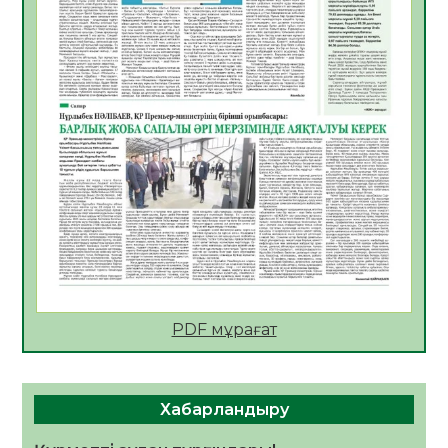
05.08.2026
26
0
Мектептен – Ұлттық ұлан сапына
04.08.2026
36
0
Үкіметтік емес ұйымдарға арналған
сыйлықақы конкурсына өтінім қабылдау
басталды
04.08.2026
40
0
Үкіметте Президенттің отандық тауарды
қолдау жөніндегі тапсырмаларының
жүзеге асырылу барысы қаралуда
04.08.2026
39
0
PDF мұрағат
Жазғы лагерьде оқушылармен
профилактикалық кездесу өтті
04.08.2026
48
0
Хабарландыру
Құрылтай: Қызылордада 1344 комиссия
мүшесінің білімі жетілдіріледі