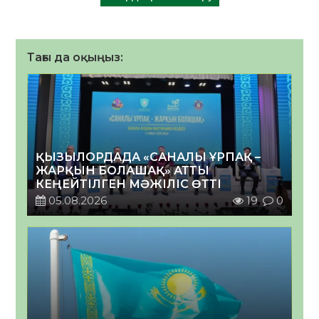
Тағы да оқыңыз:
ҚЫЗЫЛОРДАДА «САНАЛЫ ҰРПАҚ –
ЖАРҚЫН БОЛАШАҚ» АТТЫ
КЕҢЕЙТІЛГЕН МӘЖІЛІС ӨТТІ
05.08.2026
19
0