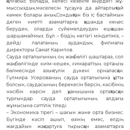
қолғабыс бо­лады, келесі кезекте өңірдегі жұ­
мыс­сыздық мәселесін тұсауға да айтарлықтай
көмек болары анық. Сондықтан біз іс бастаймын
деген ниетті азаматтарға қашанда кеңес
беруден, оларды сүйемелдеуден еш­қа­шан
шаршамаймыз. Бұл – біздің негізгі міндетіміз, –
дейді палатаның аудандық филиалы
директоры Самат Карипов.
Сауда орталығының оң жақ бө­лігі шаштараз, сол
жақ бөлігінде киім-кешек, ғимараттың ортаңғы
бөл­месінде азық-түлік дүкені орна­ласқан.
Гүлмира Усерованың сауда орталығына құтты
болсын, сау­дасының берекесін берсін, кәсібінің
нәсібін көрсін деп қуанышына ор­тақтасқан
тұрғындар сауда орта­лығының алдағы
жұмысына сәттілік тіледі.
– Экономика тірегі – шағын және орта бизнес.
Бүгінде кәсіп ашып, өзінің емес, елдің
жағдайын жақ­сартуға тырысқан азаматтарға