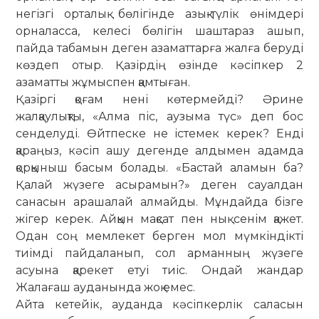
негізгі орталық бөлігінде азық-түлік өнімдері
орналасса, келесі бөлігін шаштараз ашып,
пайда табамын деген азаматтарға жалға беруді
көздеп отыр. Қазірдің өзінде кәсіпкер 2
азаматты жұмыспен қамтыған.
Қазіргі қоғам нені көтермейді? Әрине
жалқаулықты, «Алма піс, аузыма түс» деп бос
сенделуді. Өйтпеске не істемек керек? Енді
қараңыз, кәсіп ашу дегенде алдымен адамда
қорқыныш басым болады. «Бастай аламын ба?
Қалай жүзеге асырамын?» деген сауалдан
санасын арашалай алмайды. Мұндайда бізге
жігер керек. Айқын мақсат пен нық сенім қажет.
Одан соң мемлекет берген мол мүмкіндікті
тиімді пайда­ланып, сол арманның жүзеге
асуына қарекет етуі тиіс. Ондай жандар
Жалағаш ауданында жоқ емес.
Айта кетейік, ауданда кәсіпкерлік саласын