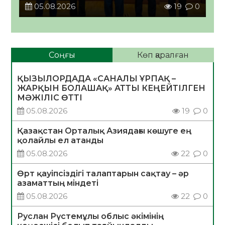
05.08.2026
19
0
Соңғы
Көп қаралған
ҚЫЗЫЛОРДАДА «САНАЛЫ ҰРПАҚ –
ЖАРҚЫН БОЛАШАҚ» АТТЫ КЕҢЕЙТІЛГЕН
МӘЖІЛІС ӨТТІ
05.08.2026
19
0
Қазақстан Орталық Азиядағы көшуге ең
қолайлы ел атанды
05.08.2026
22
0
Өрт қауіпсіздігі талаптарын сақтау – әр
азаматтың міндеті
05.08.2026
22
0
Руслан Рүстемұлы облыс әкімінің