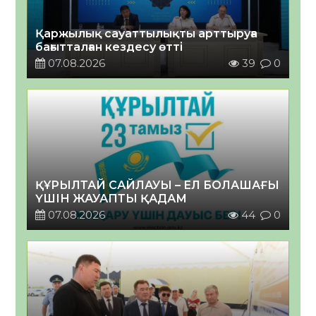
Қаржылық сауаттылықты арттыруға
бағытталған кездесу өтті
07.08.2026
39
0
ҚҰРЫЛТАЙ САЙЛАУЫ – ЕЛ БОЛАШАҒЫ
ҮШІН ЖАУАПТЫ ҚАДАМ
07.08.2026
44
0