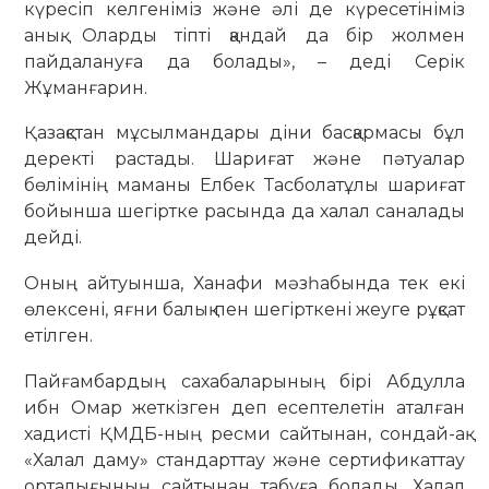
күресіп келгеніміз және әлі де күресетініміз
анық. Оларды тіпті қандай да бір жолмен
пайдалануға да болады», – деді Серік
Жұманғарин.
Қазақстан мұсылмандары діни басқармасы бұл
деректі растады. Шариғат және пәтуалар
бөлімінің маманы Елбек Тасболатұлы шариғат
бойынша шегіртке расында да халал саналады
дейді.
Оның айтуынша, Ханафи мәзһабында тек екі
өлексені, яғни балық пен шегірткені жеуге рұқсат
етілген.
Пайғамбардың сахабаларының бірі Абдулла
ибн Омар жеткізген деп есептелетін аталған
хадисті ҚМДБ-ның ресми сайтынан, сондай-ақ
«Халал даму» стандарттау және сертификаттау
орталығының сайтынан табуға болады. Халал