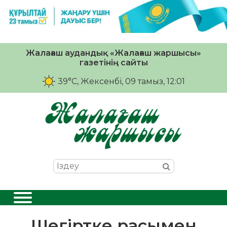
Жалағаш аудандық «Жалағаш жаршысы»
газетінің сайты
39°C
, Жексенбі, 09 тамыз, 12:01
Шегіртке расымен