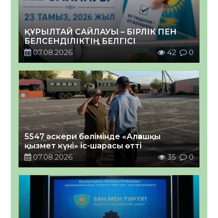
ҚҰРЫЛТАЙ САЙЛАУЫ – БІРЛІК ПЕН
БЕЛСЕНДІЛІКТІҢ БЕЛГІСІ
07.08.2026
42
0
5547 әскери бөлімінде «Алғашқы
қызмет күні» іс-шарасы өтті
07.08.2026
35
0