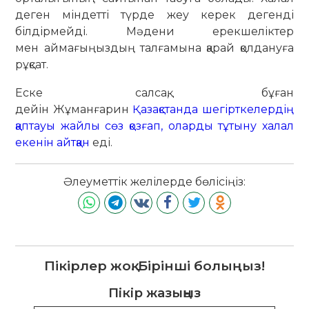
деген міндетті түрде жеу керек дегенді
білдірмейді. Мәдени ерекшеліктер
мен аймағыңыздың талғамына қарай қолдануға
рұқсат.
Еске салсақ, бұған
дейін Жұманғарин
Қазақстанда шегірткелердің
қаптауы жайлы сөз қозғап, оларды тұтыну халал
екенін айтқан
еді.
Әлеуметтік желілерде бөлісіңіз:
Пікірлер жоқ. Бірінші болыңыз!
Пікір жазыңыз