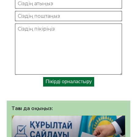
Тағы да оқыңыз: