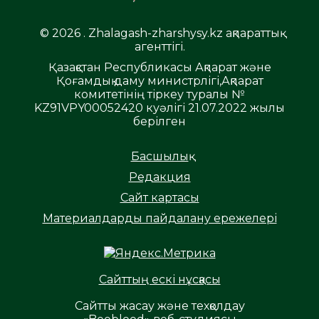
© 2026 . Zhalagash-zharshysy.kz ақпараттық
агенттігі.
Қазақстан Республикасы Ақпарат және
Қоғамдық даму министрлігі,Ақпарат
комитетінің тіркеу туралы №
KZ91VPY00052420 куәлігі 21.07.2022 жылы
берілген
Басшылық
Редакция
Сайт картасы
Материалдарды пайдалану ережелері
Сайттың ескі нұсқасы
Сайтты жасау және техқолдау