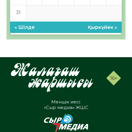
31
« Шілде
Қыркүйек »
16+
Меншік иесі:
«Сыр медиа» ЖШС