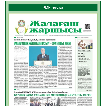
06.08.2026
49
0
PDF нұсқа
ҚҰРЫЛТАЙ САЙЛАУЫ – БОЛАШАҚҚА
БАСТАР ЖАУАПТЫ ТАҢДАУ
06.08.2026
51
0
Инфекциялық ауруларға қарсы иммундау
жұмыстарының тиімділігі
06.08.2026
53
0
Көкжөтел ауруы туралы
06.08.2026
51
0
АПВ вакцинасы туралы мәлімет
06.08.2026
49
0
Open Air: Қызылорда облысы полиция
департаменті 20 мыңнан астам
көрерменнің қауіпсіздігін қамтамасыз етті
06.08.2026
62
0