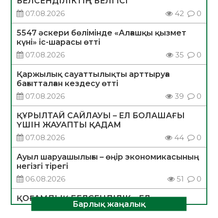
БЕЛСЕНДІЛІКТІҢ БЕЛГІСІ
07.08.2026
42
0
5547 әскери бөлімінде «Алғашқы қызмет
күні» іс-шарасы өтті
07.08.2026
35
0
Қаржылық сауаттылықты арттыруға
бағытталған кездесу өтті
07.08.2026
39
0
ҚҰРЫЛТАЙ САЙЛАУЫ – ЕЛ БОЛАШАҒЫ
ҮШІН ЖАУАПТЫ ҚАДАМ
07.08.2026
44
0
Ауыл шаруашылығы – өңір экономикасының
негізгі тірегі
06.08.2026
51
0
ҚОҒАМДЫҚ БЕЛСЕНДІЛІК – ЕЛ
Барлық жаңалық
ДАМУЫНЫҢ НЕГІЗІ