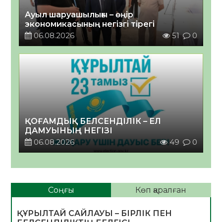
Ауыл шаруашылығы – өңір
экономикасының негізгі тірегі
06.08.2026
51
0
ҚОҒАМДЫҚ БЕЛСЕНДІЛІК – ЕЛ
ДАМУЫНЫҢ НЕГІЗІ
06.08.2026
49
0
Соңғы
Көп қаралған
ҚҰРЫЛТАЙ САЙЛАУЫ – БІРЛІК ПЕН