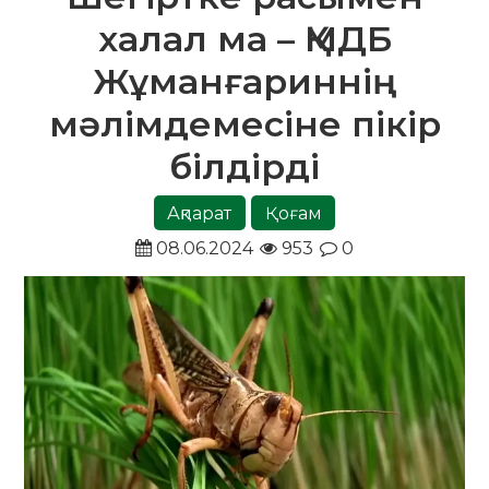
халал ма – ҚМДБ
Жұманғариннің
мәлімдемесіне пікір
білдірді
Ақпарат
Қоғам
08.06.2024
953
0