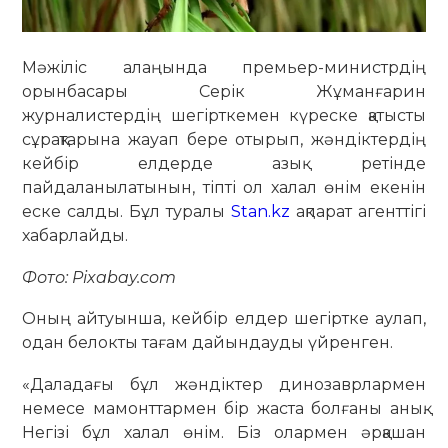
Мәжіліс алаңында премьер-министрдің
орынбасары Серік Жұманғарин
журналистердің шегірткемен күреске қатысты
сұрақтарына жауап бере отырып, жәндіктердің
кейбір елдерде азық ретінде
пайдаланылатынын, тіпті ол халал өнім екенін
еске салды. Бұл туралы
Stan.kz
ақпарат агенттігі
хабарлайды.
Фото: Pixabay.com
Оның айтуынша, кейбір елдер шегіртке аулап,
одан белокты тағам дайындауды үйренген.
«Даладағы бұл жәндіктер динозаврлармен
немесе мамонттармен бір жаста болғаны анық.
Негізі бұл халал өнім. Біз олармен әрқашан