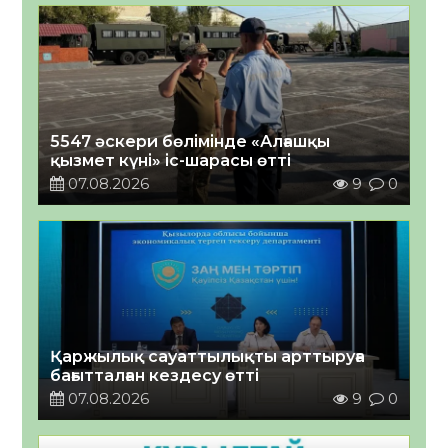
5547 әскери бөлімінде «Алғашқы
қызмет күні» іс-шарасы өтті
07.08.2026
9
0
Қаржылық сауаттылықты арттыруға
бағытталған кездесу өтті
07.08.2026
9
0