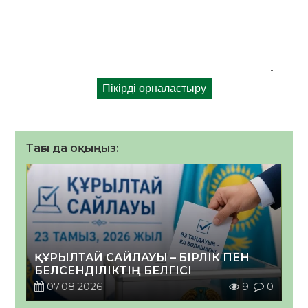
Тағы да оқыңыз:
ҚҰРЫЛТАЙ САЙЛАУЫ – БІРЛІК ПЕН
БЕЛСЕНДІЛІКТІҢ БЕЛГІСІ
07.08.2026
9
0