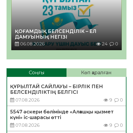
ҚОҒАМДЫҚ БЕЛСЕНДІЛІК – ЕЛ
ДАМУЫНЫҢ НЕГІЗІ
06.08.2026
24
0
Соңғы
Көп қаралған
ҚҰРЫЛТАЙ САЙЛАУЫ – БІРЛІК ПЕН
БЕЛСЕНДІЛІКТІҢ БЕЛГІСІ
07.08.2026
9
0
5547 әскери бөлімінде «Алғашқы қызмет
күні» іс-шарасы өтті
07.08.2026
9
0