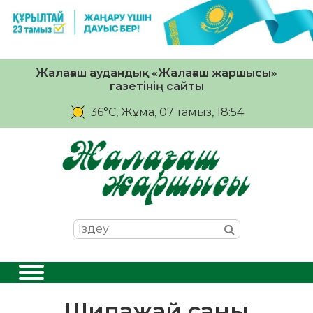
Жалағаш аудандық «Жалағаш жаршысы»
газетінің сайты
36°C
, Жұма, 07 тамыз, 18:54
Шипажай саны