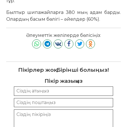
тұр.
Былтыр шипажайларға 380 мың адам барды.
Олардың басым бөлігі – әйелдер (60%).
Әлеуметтік желілерде бөлісіңіз:
Пікірлер жоқ. Бірінші болыңыз!
Пікір жазыңыз