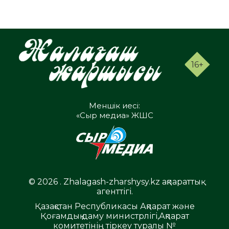
16+
Меншік иесі:
«Сыр медиа» ЖШС
© 2026 . Zhalagash-zharshysy.kz ақпараттық
агенттігі.
Қазақстан Республикасы Ақпарат және
Қоғамдық даму министрлігі,Ақпарат
комитетінің тіркеу туралы №