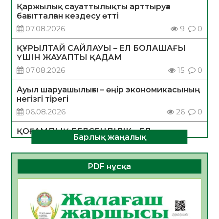
Қаржылық сауаттылықты арттыруға
бағытталған кездесу өтті
07.08.2026
9
0
ҚҰРЫЛТАЙ САЙЛАУЫ – ЕЛ БОЛАШАҒЫ
ҮШІН ЖАУАПТЫ ҚАДАМ
07.08.2026
15
0
Ауыл шаруашылығы – өңір экономикасының
негізгі тірегі
06.08.2026
26
0
ҚОҒАМДЫҚ БЕЛСЕНДІЛІК – ЕЛ
Барлық жаңалық
ДАМУЫНЫҢ НЕГІЗІ
06.08.2026
24
0
PDF нұсқа
ҚҰРЫЛТАЙ САЙЛАУЫ – БОЛАШАҚҚА
БАСТАР ЖАУАПТЫ ТАҢДАУ
06.08.2026
27
0
Инфекциялық ауруларға қарсы иммундау