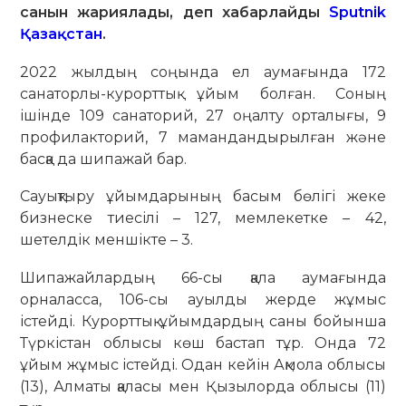
санын жариялады, деп хабарлайды
Sputnik
Қазақстан
.
2022 жылдың соңында ел аумағында 172
санаторлы-курорттық ұйым болған. Соның
ішінде 109 санаторий, 27 оңалту орталығы, 9
профилакторий, 7 мамандандырылған және
басқа да шипажай бар.
Сауықтыру ұйымдарының басым бөлігі жеке
бизнеске тиесілі – 127, мемлекетке – 42,
шетелдік меншікте – 3.
Шипажайлардың 66-сы қала аумағында
орналасса, 106-сы ауылды жерде жұмыс
істейді. Курорттық ұйымдардың саны бойынша
Түркістан облысы көш бастап тұр. Онда 72
ұйым жұмыс істейді. Одан кейін Ақмола облысы
(13), Алматы қаласы мен Қызылорда облысы (11)