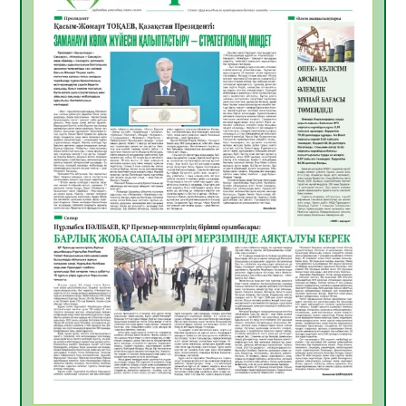
жұмыстарының тиімділігі
06.08.2026
28
0
Көкжөтел ауруы туралы
06.08.2026
25
0
АПВ вакцинасы туралы мәлімет
06.08.2026
26
0
Open Air: Қызылорда облысы полиция
департаменті 20 мыңнан астам
көрерменнің қауіпсіздігін қамтамасыз етті
06.08.2026
38
0
ҚЫЗЫЛОРДАДА «САНАЛЫ ҰРПАҚ –
ЖАРҚЫН БОЛАШАҚ» АТТЫ КЕҢЕЙТІЛГЕН
МӘЖІЛІС ӨТТІ
05.08.2026
38
0
Қазақстан Орталық Азиядағы көшуге ең
қолайлы ел атанды