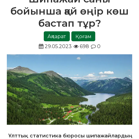
бойынша қай өңір көш
бастап тұр?
Ақпарат
Қоғам
29.05.2023
698
0
Ұлттық статистика бюросы шипажайлардың