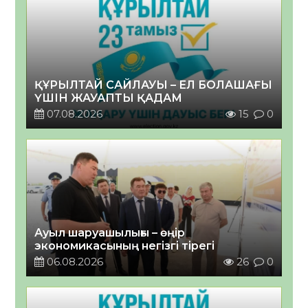
ҚҰРЫЛТАЙ САЙЛАУЫ – ЕЛ БОЛАШАҒЫ
ҮШІН ЖАУАПТЫ ҚАДАМ
07.08.2026
15
0
Ауыл шаруашылығы – өңір
экономикасының негізгі тірегі
06.08.2026
26
0