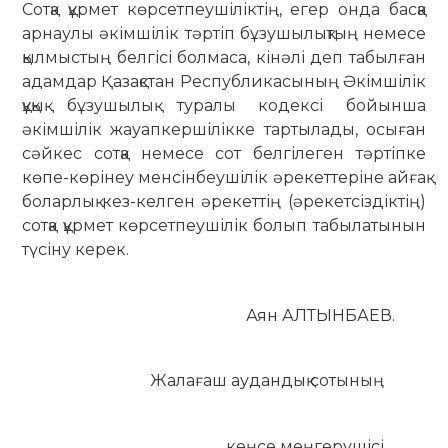
Сотқа құрмет көрсетпеушіліктің, егер онда басқа
арнаулы әкімшілік тәртіп бұзушылықтың немесе
қылмыстың белгісі болмаса, кінәлі деп табылған
адамдар Қазақстан Республикасының Әкімшілік
құқық бұзушылық туралы кодексі бойынша
әкімшілік жауапкершілікке тартылады, осыған
сәйкес сотқа немесе сот белгілеген тәртіпке
көпе-көрінеу менсінбеушілік әрекеттеріне айғақ
боларлық кез-келген әрекеттің (әрекетсіздіктің)
сотқа құрмет көрсетпеушілік болып табылатынын
түсіну керек.
Аян АЛТЫНБАЕВ.
Жалағаш аудандық сотының
кеңсе меңгерушісі