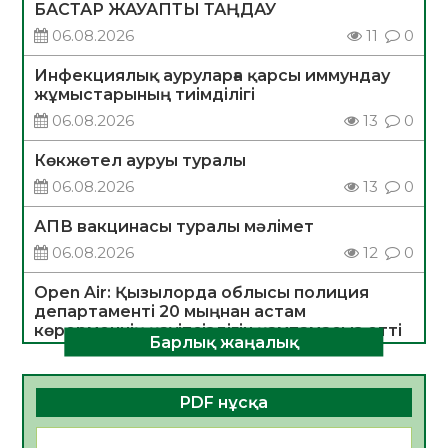
БАСТАР ЖАУАПТЫ ТАҢДАУ
06.08.2026
11
0
Инфекциялық ауруларға қарсы иммундау
жұмыстарының тиімділігі
06.08.2026
13
0
Көкжөтел ауруы туралы
06.08.2026
13
0
АПВ вакцинасы туралы мәлімет
06.08.2026
12
0
Open Air: Қызылорда облысы полиция
департаменті 20 мыңнан астам
көрерменнің қауіпсіздігін қамтамасыз етті
Барлық жаңалық
06.08.2026
14
0
ҚЫЗЫЛОРДАДА «САНАЛЫ ҰРПАҚ –
PDF нұсқа
ЖАРҚЫН БОЛАШАҚ» АТТЫ КЕҢЕЙТІЛГЕН
МӘЖІЛІС ӨТТІ