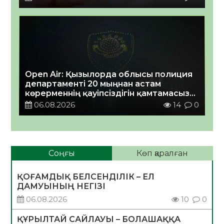
Open Air: Қызылорда облысы полиция
департаменті 20 мыңнан астам
көрерменнің қауіпсіздігін қамтамасыз
етті
06.08.2026
14
0
Соңғы
Көп қаралған
ҚОҒАМДЫҚ БЕЛСЕНДІЛІК – ЕЛ
ДАМУЫНЫҢ НЕГІЗІ
06.08.2026
10
0
ҚҰРЫЛТАЙ САЙЛАУЫ – БОЛАШАҚҚА