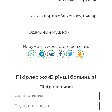
«Қызылорда облыстық судьялар
Одағының мүшесі»
Әлеуметтік желілерде бөлісіңіз:
Пікірлер жоқ. Бірінші болыңыз!
Пікір жазыңыз