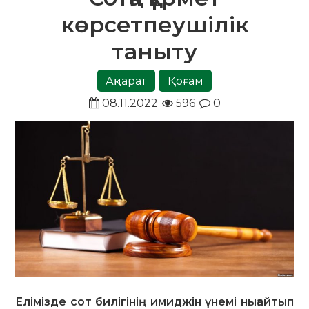
көрсетпеушілік
таныту
Ақпарат
Қоғам
08.11.2022
596
0
Елімізде сот билігінің имиджін үнемі нығайтып