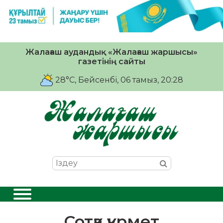
Жалағаш аудандық «Жалағаш жаршысы»
газетінің сайты
28°C
, Бейсенбі, 06 тамыз, 20:28
Сотқа құрмет