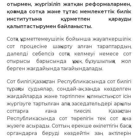
отырмен, жүргізіліп жатқан реформалармен,
қоғамда сотқа және тұтас мемлекеттік билік
институтына құрметпен қарауды
қалыптастырумен байланысты.
Сотқа құрметтемеушілік бойынша жауапкершілік
сот процесіне шақырту алған тараптардың
дәлелді себепсіз сотқа келмеуі немесе сот
отырысы барысында құқық бұзушылыққа жол
берген жағдайында тағайындалады.
Сот билiгi,Қазақстан Республикасында сот билiгi
тұрақты судьялар, сондай-ақ заңда көзделген
жағдайларда және тәртiппен қылмыстық сот iсiн
жүргiзуге тартылған алқа заседательдерi арқылы
соттарға ғана тиесiлi. Қазақстан
Республикасында сот төрелiгiн тек сот қана
жүзеге асырады. Соттың ерекше өкiлеттiгiн басқа
органдарға берудi көздейтiн заң актiлерiн