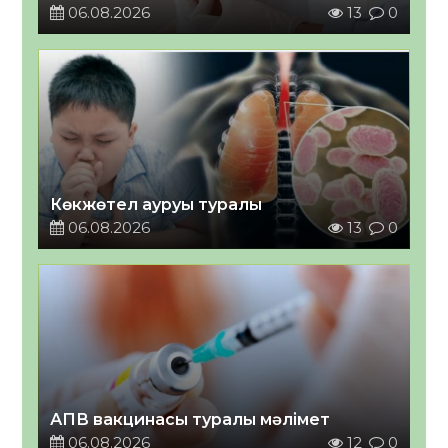
06.08.2026
13
0
Көкжөтел ауруы туралы
06.08.2026
13
0
АПВ вакцинасы туралы мәлімет
06.08.2026
12
0