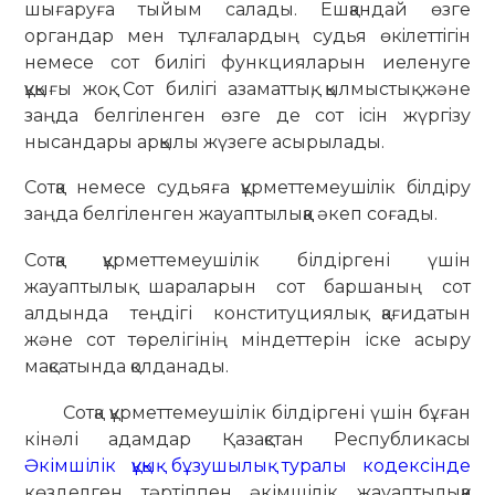
шығаруға тыйым салады. Ешқандай өзге
органдар мен тұлғалардың судья өкiлеттiгiн
немесе сот билiгi функцияларын иеленуге
құқығы жоқ. Сот билiгi азаматтық, қылмыстық және
заңда белгiленген өзге де сот iсiн жүргiзу
нысандары арқылы жүзеге асырылады.
Сотқа немесе судьяға құрметтемеушiлiк бiлдiру
заңда белгiленген жауаптылыққа әкеп соғады.
Сотқа құрметтемеушілік білдіргені үшін
жауаптылық шараларын сот баршаның сот
алдында теңдігі конституциялық қағидатын
және сот төрелігінің міндеттерін іске асыру
мақсатында қолданады.
Сотқа құрметтемеушілік білдіргені үшін бұған
кінәлі адамдар Қазақстан Республикасы
Әкімшілік құқық бұзушылық туралы кодексінде
көзделген тәртіппен әкімшілік жауаптылыққа