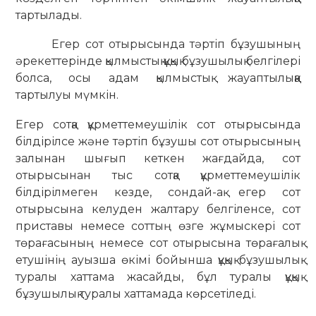
тартылады.
Егер сот отырысында тәртіп бұзушының
әрекеттерінде қылмыстық құқық бұзушылық белгілері
болса, осы адам қылмыстық жауаптылыққа
тартылуы мүмкін.
Егер сотқа құрметтемеушілік сот отырысында
білдірілсе және тәртіп бұзушы сот отырысының
залынан шығып кеткен жағдайда, сот
отырысынан тыс сотқа құрметтемеушілік
білдірілмеген кезде, сондай-ақ егер сот
отырысына келуден жалтару белгіленсе, сот
приставы немесе соттың өзге жұмыскері сот
төрағасының немесе сот отырысына төрағалық
етушінің ауызша өкімі бойынша құқық бұзушылық
туралы хаттама жасайды, бұл туралы құқық
бұзушылық туралы хаттамада көрсетіледі.