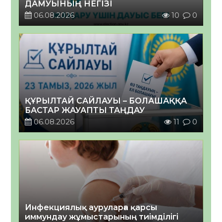
ДАМУЫНЫҢ НЕГІЗІ
06.08.2026
10
0
ҚҰРЫЛТАЙ САЙЛАУЫ – БОЛАШАҚҚА
БАСТАР ЖАУАПТЫ ТАҢДАУ
06.08.2026
11
0
Инфекциялық ауруларға қарсы
иммундау жұмыстарының тиімділігі