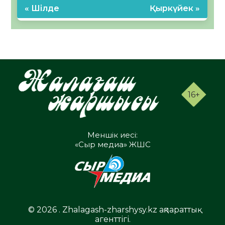
« Шілде
Қыркүйек »
16+
Меншік иесі:
«Сыр медиа» ЖШС
© 2026 . Zhalagash-zharshysy.kz ақпараттық
агенттігі.