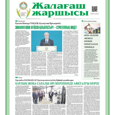
05.08.2026
26
0
Қазақстан Орталық Азиядағы көшуге ең
қолайлы ел атанды
05.08.2026
29
0
Өрт қауіпсіздігі талаптарын сақтау – әр
азаматтың міндеті
05.08.2026
29
0
Руслан Рүстемұлы облыс әкімінің
кеңесшісі болып тағайындалды
05.08.2026
25
0
Цифрландыру саласын дамыту аясында
салынатын жаңа орталықтың жобасы
талқыланды
05.08.2026
24
0
Алғашқы цифрлық жасанды интеллект
құралдарының таныстырылымы өтті